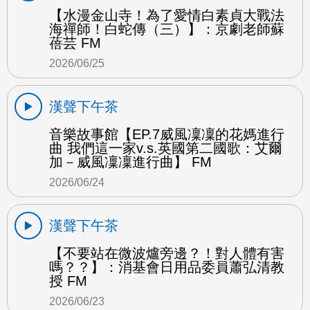
【水漫金山寺！為了愛情白素貞大戰法
海禪師！白蛇傳（三）】：京劇老師蘇
蓓芸 FM
2026/06/25
漢聲下午茶
音樂故事館【EP.7威風凜凜的花媽進行
曲 我們這一家v.s.英國第二國歌：艾爾
加－威風凜凜進行曲】 FM
2026/06/24
漢聲下午茶
【不要站在微波爐旁邊？！對人體有害
嗎？？】：消基會日用品委員蕭弘清教
授 FM
2026/06/23