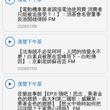
【電動機車業者調漲電池使用費 消費者
只能被迫接受？！】：消基會名譽董事
長游開雄律師 FM
2026/07/06
漢聲下午茶
【法海賊不必笑呵呵，人間的情愛永不
磨！白素貞被壓在雷峰塔下－白蛇傳
四】：京劇老師蘇蓓芸 FM
2026/07/02
漢聲下午茶
音樂故事館【EP.8 飛吧！思念，乘著金
色的翅膀－義大利第二國歌：威爾第－
乘著金色的翅膀】【怒火中燒時如何把
話說開？王家齊心理師】 FM