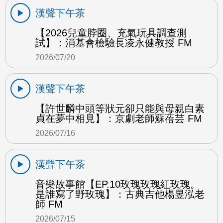
漢聲下午茶
【2026兒童脖圈、充氣玩具調查測
試】：消基會檢驗長凌永健教授 FM
2026/07/20
漢聲下午茶
【許世麟中頭等狀元卻只能與母親白素
貞在夢中相見】：京劇老師蘇蓓芸 FM
2026/07/16
漢聲下午茶
音樂故事館【EP.10玫瑰玫瑰紅玫瑰。
是誰寫了野玫瑰】：古典吉他楊昱泓老
師 FM
2026/07/15