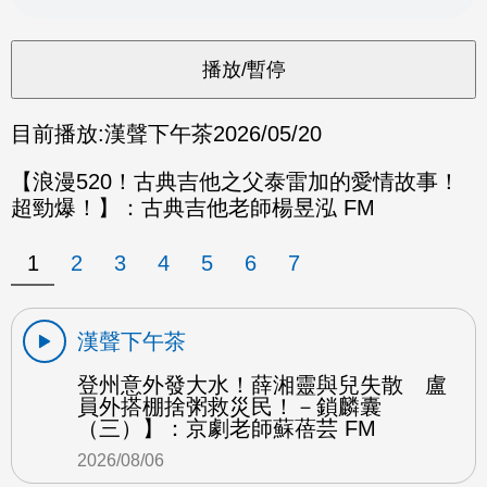
目前播放:
漢聲下午茶
2026/05/20
【浪漫520！古典吉他之父泰雷加的愛情故事！
超勁爆！】：古典吉他老師楊昱泓 FM
1
2
3
4
5
6
7
漢聲下午茶
登州意外發大水！薛湘靈與兒失散 盧
員外搭棚捨粥救災民！－鎖麟囊
（三）】：京劇老師蘇蓓芸 FM
2026/08/06