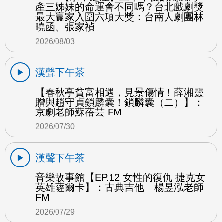
產三姊妹的命運會不同嗎？台北戲劇獎
最大贏家入圍六項大獎：台南人劇團林
曉函、張家禎
2026/08/03
漢聲下午茶
【春秋亭貧富相遇，見景傷情！薛湘靈
贈與趙守貞鎖麟囊！鎖麟囊（二）】：
京劇老師蘇蓓芸 FM
2026/07/30
漢聲下午茶
音樂故事館【EP.12 女性的復仇 捷克女
英雄薩爾卡】：古典吉他 楊昱泓老師
FM
2026/07/29