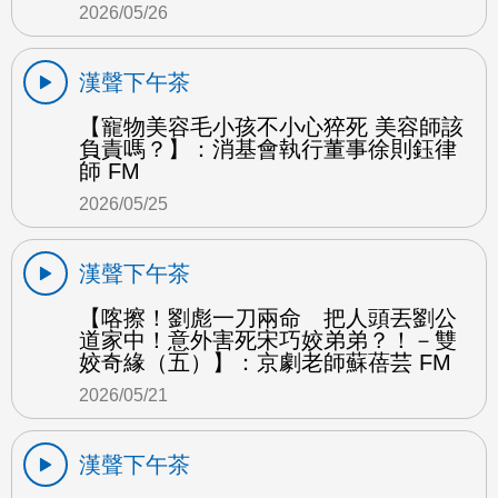
2026/05/26
漢聲下午茶
【寵物美容毛小孩不小心猝死 美容師該
負責嗎？】：消基會執行董事徐則鈺律
師 FM
2026/05/25
漢聲下午茶
【喀擦！劉彪一刀兩命 把人頭丟劉公
道家中！意外害死宋巧姣弟弟？！－雙
姣奇緣（五）】：京劇老師蘇蓓芸 FM
2026/05/21
漢聲下午茶