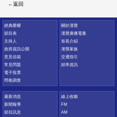
返回
快速連結
經典榮耀
關於漢聲
節目表
漢聲廣播電臺
主持人
首長介紹
政府資訊公開
漢聲家族
意見信箱
交通指引
常見問題
頻率資訊
電子投票
問卷調查
最新消息
線上收聽
新聞報導
FM
節目訊息
AM