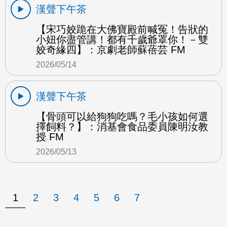
漢聲下午茶
【宋巧姣跪在大佛寶殿前喊冤！告狀的
小妞你盡管講！都有千歲爺罩你！－雙
姣奇緣四】：京劇老師蘇蓓芸 FM
2026/05/14
漢聲下午茶
【骨頭可以給狗狗吃嗎？毛小孩如何選
擇飼料？】：消基會食品委員陳明汝教
授 FM
2026/05/13
1
2
3
4
5
6
7