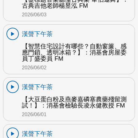
古典吉他老師楊昱泓 FM
2026/06/03
漢聲下午茶
【智慧住宅設計有哪些？自動窗簾、感
應門鎖、透明冰箱？】：消基會房屋委
員丁盛委員 FM
2026/06/02
漢聲下午茶
【大豆蛋白粉及燕麥嘉磷塞農藥殘留測
試！】：消基會檢驗長凌永健教授 FM
2026/06/01
漢聲下午茶