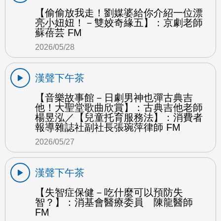
【偷偷放我走！劉媒婆給你介紹一位漂
亮小妞妞！－雙姣奇緣五】：京劇老師
蘇蓓芸 FM
2026/05/28
漢聲下午茶
【音樂故事館－日劇男神也彈古典吉
他！大聖堂歌曲欣賞】：古典吉他老師
楊昱泓／【兒童托育服務法】：消費者
報導雜誌社副社長張琬萍律師 FM
2026/05/27
漢聲下午茶
【失智症保健－吃什麼可以預防失
智？】：消基會醫療委員 陳龍醫師
FM