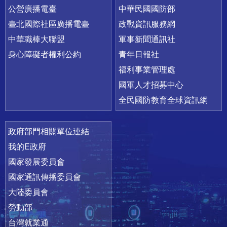
公營廣播電臺
中華民國國防部
臺北國際社區廣播電臺
政戰資訊服務網
中華職棒大聯盟
軍事新聞通訊社
身心障礙者權利公約
青年日報社
福利事業管理處
國軍人才招募中心
全民國防教育全球資訊網
政府部門相關單位連結
我的E政府
國家發展委員會
國家通訊傳播委員會
大陸委員會
勞動部
台灣就業通