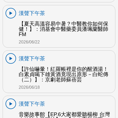
漢聲下午茶
【夏天高溫容易中暑？中醫教你如何保
健！】：消基會中醫藥委員潘珮蘭醫師
FM
2026/06/22
漢聲下午茶
【許仙嚇暈！紅羅帳裡是你的醒酒湯！
白素貞喝下雄黃酒竟現出原形－白蛇傳
（二）】：京劇老師蘇蓓芸
2026/06/18
漢聲下午茶
音樂故事館【EP.6大家都愛聽楊柳 台灣