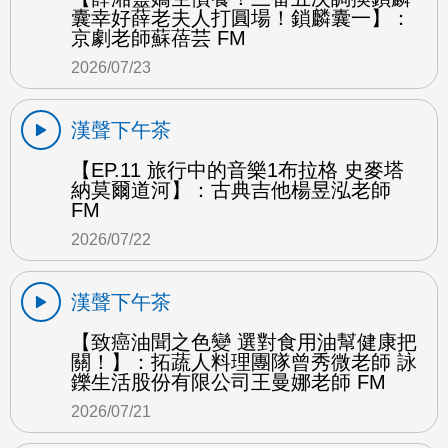
囊幸好薛老夫人打圓場！鎖麟囊一】：
京劇老師蘇蓓芸 FM
2026/07/23
漢聲下午茶
【EP.11 旅行中的音樂1布拉格 史麥塔
納莫爾道河】：古典吉他楊昱泓老師
FM
2026/07/22
漢聲下午茶
【致癌油聞之色變 選對食用油幫健康把
關！】：拓蔬人料理團隊曾秀微老師 詠
鑠生活股份有限公司王曼娜老師 FM
2026/07/21