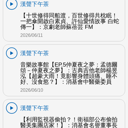
漢聲下午茶
【十世修得同船渡，百世修得共枕眠！
一把傘開啟白素貞、許仙愛情故事 白蛇
傳一】：京劇老師蘇蓓芸 FM
2026/06/11
漢聲下午茶
音樂故事館【EP.5仲夏夜之夢：孟德爾
頌－仲夏夜之夢】：古典吉他老師楊昱
泓【超豪大雨！竟影響身體頭痛、睡不
好、沒食慾？】：消基會中醫藥委員
2026/06/10
漢聲下午茶
【利用監視器偷拍？！衛福部公布偷拍
醫美集團店家！】：消基會名譽董事長