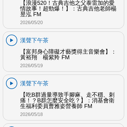
【浪漫520！古典吉他之父泰雷加的愛
情故事！超勁爆！】：古典吉他老師楊
昱泓 FM
2026/05/20
漢聲下午茶
【富邦身心障礙才藝獎得主音樂會】：
黃裕翔 楊紫羚 FM
2026/05/19
漢聲下午茶
【吃B群過量導致手腳麻、走不穩、刺
痛！？B群怎麼安全吃？】：消基會衛
生福利委員曹雅姿營養師 FM
2026/05/18