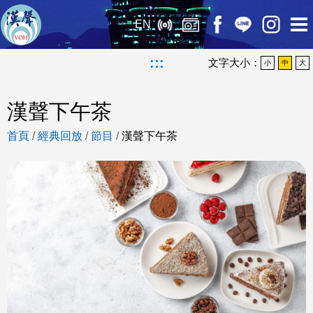
EN
:::
文字大小：
小
中
大
漢聲下午茶
首頁
/
經典回放
/
節目
/
漢聲下午茶