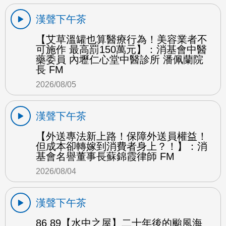
漢聲下午茶
【艾草溫罐也算醫療行為！美容業者不
可施作 最高罰150萬元】：消基會中醫
藥委員 內壢仁心堂中醫診所 潘佩蘭院
長 FM
2026/08/05
漢聲下午茶
【外送專法新上路！保障外送員權益！
但成本卻轉嫁到消費者身上？！】：消
基會名譽董事長蘇錦霞律師 FM
2026/08/04
漢聲下午茶
86 89【水中之屋】二十年後的颱風海