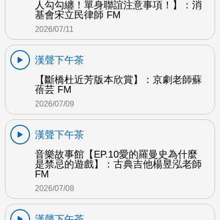
人勾勾纏！單身聯誼注意事項！】：消
基會宋立民律師 FM
2026/07/11
漢聲下午茶
【斷橋杜近芳版本欣賞】：京劇老師蘇
蓓芸 FM
2026/07/09
漢聲下午茶
音樂故事館【EP.10愛的羅曼史為什麼
是禁忌的遊戲】：古典吉他楊昱泓老師
FM
2026/07/08
漢聲下午茶