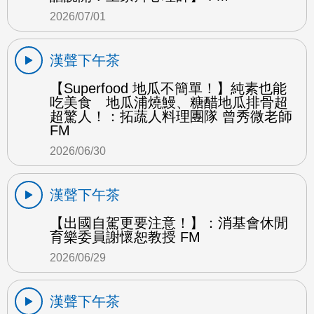
2026/07/01
漢聲下午茶
【Superfood 地瓜不簡單！】純素也能
吃美食 地瓜浦燒鰻、糖醋地瓜排骨超
超驚人！：拓蔬人料理團隊 曾秀微老師
FM
2026/06/30
漢聲下午茶
【出國自駕更要注意！】：消基會休閒
育樂委員謝懷恕教授 FM
2026/06/29
漢聲下午茶