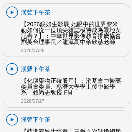
漢聲下午茶
【2026鏡如生影展 她眼中的世界黎米
勒如何從一位頂尖雜誌模特成為戰地女
記者？】：中華世界影像教育推廣協會
劉英台理事長／龍潭高中余欣慈老師
2026/07/28
漢聲下午茶
【化痰藥物正確服用】：消基會中醫藥
委員會委員、慈濟大學學士後中醫學
系 賴尚志教授 FM
2026/07/27
漢聲下午茶
【薛湘靈嬌生慣養！三番五次調換鎖麟