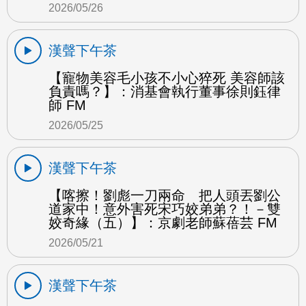
2026/05/26
漢聲下午茶
【寵物美容毛小孩不小心猝死 美容師該
負責嗎？】：消基會執行董事徐則鈺律
師 FM
2026/05/25
漢聲下午茶
【喀擦！劉彪一刀兩命 把人頭丟劉公
道家中！意外害死宋巧姣弟弟？！－雙
姣奇緣（五）】：京劇老師蘇蓓芸 FM
2026/05/21
漢聲下午茶