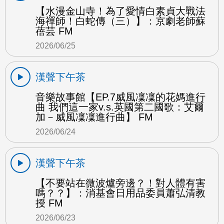
【水漫金山寺！為了愛情白素貞大戰法
海禪師！白蛇傳（三）】：京劇老師蘇
蓓芸 FM
2026/06/25
漢聲下午茶
音樂故事館【EP.7威風凜凜的花媽進行
曲 我們這一家v.s.英國第二國歌：艾爾
加－威風凜凜進行曲】 FM
2026/06/24
漢聲下午茶
【不要站在微波爐旁邊？！對人體有害
嗎？？】：消基會日用品委員蕭弘清教
授 FM
2026/06/23