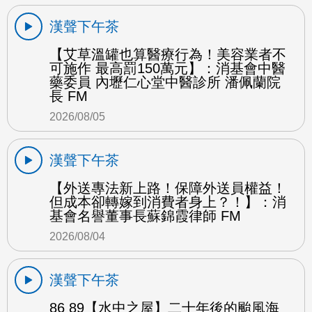
漢聲下午茶
【艾草溫罐也算醫療行為！美容業者不
可施作 最高罰150萬元】：消基會中醫
藥委員 內壢仁心堂中醫診所 潘佩蘭院
長 FM
2026/08/05
漢聲下午茶
【外送專法新上路！保障外送員權益！
但成本卻轉嫁到消費者身上？！】：消
基會名譽董事長蘇錦霞律師 FM
2026/08/04
漢聲下午茶
86 89【水中之屋】二十年後的颱風海