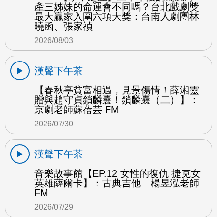
產三姊妹的命運會不同嗎？台北戲劇獎
最大贏家入圍六項大獎：台南人劇團林
曉函、張家禎
2026/08/03
漢聲下午茶
【春秋亭貧富相遇，見景傷情！薛湘靈
贈與趙守貞鎖麟囊！鎖麟囊（二）】：
京劇老師蘇蓓芸 FM
2026/07/30
漢聲下午茶
音樂故事館【EP.12 女性的復仇 捷克女
英雄薩爾卡】：古典吉他 楊昱泓老師
FM
2026/07/29