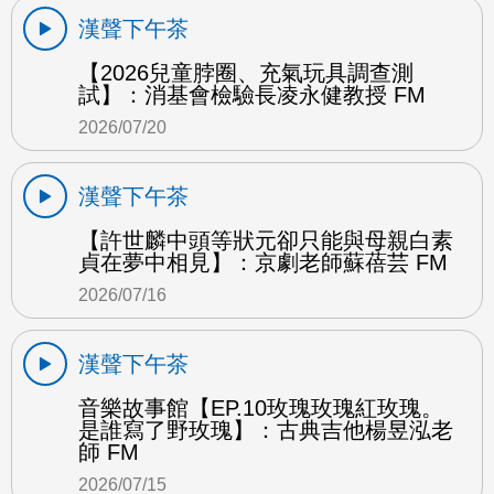
漢聲下午茶
【2026兒童脖圈、充氣玩具調查測
試】：消基會檢驗長凌永健教授 FM
2026/07/20
漢聲下午茶
【許世麟中頭等狀元卻只能與母親白素
貞在夢中相見】：京劇老師蘇蓓芸 FM
2026/07/16
漢聲下午茶
音樂故事館【EP.10玫瑰玫瑰紅玫瑰。
是誰寫了野玫瑰】：古典吉他楊昱泓老
師 FM
2026/07/15