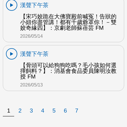
漢聲下午茶
【宋巧姣跪在大佛寶殿前喊冤！告狀的
小妞你盡管講！都有千歲爺罩你！－雙
姣奇緣四】：京劇老師蘇蓓芸 FM
2026/05/14
漢聲下午茶
【骨頭可以給狗狗吃嗎？毛小孩如何選
擇飼料？】：消基會食品委員陳明汝教
授 FM
2026/05/13
1
2
3
4
5
6
7