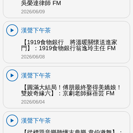
吳榮達律師 FM
2026/06/09
漢聲下午茶
【1919食物銀行 將溫暖關懷送進家
門】：1919食物銀行翁逸玲主任 FM
2026/06/08
漢聲下午茶
【圓滿大結局！傅朋最終娶得美嬌娘！
雙姣奇緣六】：京劇老師蘇蓓芸 FM
2026/06/04
漢聲下午茶
【從標題音樂聽懂古典樂 韋伯邀舞】：