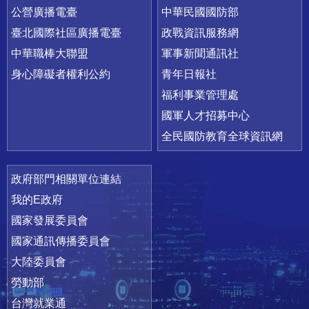
公營廣播電臺
中華民國國防部
臺北國際社區廣播電臺
政戰資訊服務網
中華職棒大聯盟
軍事新聞通訊社
身心障礙者權利公約
青年日報社
福利事業管理處
國軍人才招募中心
全民國防教育全球資訊網
政府部門相關單位連結
我的E政府
國家發展委員會
國家通訊傳播委員會
大陸委員會
勞動部
台灣就業通