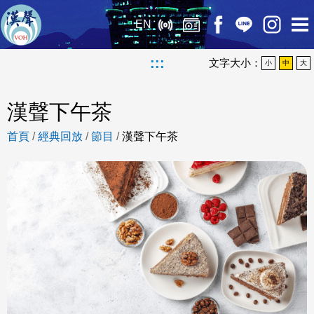
EN
:::
文字大小：
小
中
大
漢聲下午茶
首頁
/
經典回放
/
節目
/
漢聲下午茶