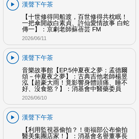
漢聲下午茶
【十世修得同船渡，百世修得共枕眠！
一把傘開啟白素貞、許仙愛情故事 白蛇
傳一】：京劇老師蘇蓓芸 FM
2026/06/11
漢聲下午茶
音樂故事館【EP.5仲夏夜之夢：孟德爾
頌－仲夏夜之夢】：古典吉他老師楊昱
泓【超豪大雨！竟影響身體頭痛、睡不
好、沒食慾？】：消基會中醫藥委員
2026/06/10
漢聲下午茶
【利用監視器偷拍？！衛福部公布偷拍
醫美集團店家！】：消基會名譽董事長