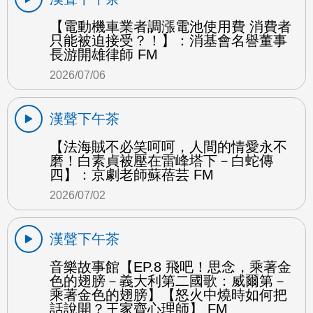
【電動機車業者調漲電池使用費 消費者
只能被迫接受？！】：消基會名譽董事
長游開雄律師 FM
2026/07/06
漢聲下午茶
【法海賊不必笑呵呵，人間的情愛永不
磨！白素貞被壓在雷峰塔下－白蛇傳
四】：京劇老師蘇蓓芸 FM
2026/07/02
漢聲下午茶
音樂故事館【EP.8 飛吧！思念，乘著金
色的翅膀－義大利第二國歌：威爾第－
乘著金色的翅膀】【怒火中燒時如何把
話說開？王家齊心理師】 FM