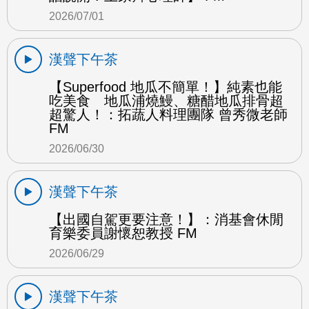
2026/07/01
漢聲下午茶
【Superfood 地瓜不簡單！】純素也能
吃美食 地瓜浦燒鰻、糖醋地瓜排骨超
超驚人！：拓蔬人料理團隊 曾秀微老師
FM
2026/06/30
漢聲下午茶
【出國自駕更要注意！】：消基會休閒
育樂委員謝懷恕教授 FM
2026/06/29
漢聲下午茶