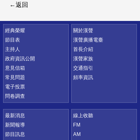
返回
快速連結
經典榮耀
關於漢聲
節目表
漢聲廣播電臺
主持人
首長介紹
政府資訊公開
漢聲家族
意見信箱
交通指引
常見問題
頻率資訊
電子投票
問卷調查
最新消息
線上收聽
新聞報導
FM
節目訊息
AM