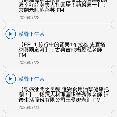
囊幸好薛老夫人打圓場！鎖麟囊一】：
京劇老師蘇蓓芸 FM
2026/07/23
漢聲下午茶
【EP.11 旅行中的音樂1布拉格 史麥塔
納莫爾道河】：古典吉他楊昱泓老師
FM
2026/07/22
漢聲下午茶
【致癌油聞之色變 選對食用油幫健康把
關！】：拓蔬人料理團隊曾秀微老師 詠
鑠生活股份有限公司王曼娜老師 FM
2026/07/21