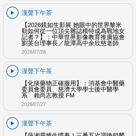
漢聲下午茶
【2026鏡如生影展 她眼中的世界黎米
勒如何從一位頂尖雜誌模特成為戰地女
記者？】：中華世界影像教育推廣協會
劉英台理事長／龍潭高中余欣慈老師
2026/07/28
漢聲下午茶
【化痰藥物正確服用】：消基會中醫藥
委員會委員、慈濟大學學士後中醫學
系 賴尚志教授 FM
2026/07/27
漢聲下午茶
【薛湘靈嬌生慣養！三番五次調換鎖麟