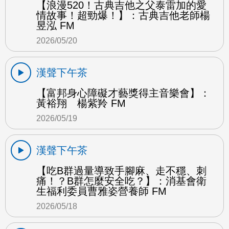
【浪漫520！古典吉他之父泰雷加的愛
情故事！超勁爆！】：古典吉他老師楊
昱泓 FM
2026/05/20
漢聲下午茶
【富邦身心障礙才藝獎得主音樂會】：
黃裕翔 楊紫羚 FM
2026/05/19
漢聲下午茶
【吃B群過量導致手腳麻、走不穩、刺
痛！？B群怎麼安全吃？】：消基會衛
生福利委員曹雅姿營養師 FM
2026/05/18