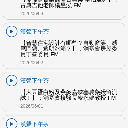
古典吉他老師楊昱泓 FM
2026/06/03
漢聲下午茶
【智慧住宅設計有哪些？自動窗簾、感
應門鎖、透明冰箱？】：消基會房屋委
員丁盛委員 FM
2026/06/02
漢聲下午茶
【大豆蛋白粉及燕麥嘉磷塞農藥殘留測
試！】：消基會檢驗長凌永健教授 FM
2026/06/01
漢聲下午茶