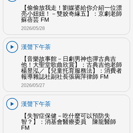
【偷偷放我走！劉媒婆給你介紹一位漂
亮小妞妞！－雙姣奇緣五】：京劇老師
蘇蓓芸 FM
2026/05/28
漢聲下午茶
【音樂故事館－日劇男神也彈古典吉
他！大聖堂歌曲欣賞】：古典吉他老師
楊昱泓／【兒童托育服務法】：消費者
報導雜誌社副社長張琬萍律師 FM
2026/05/27
漢聲下午茶
【失智症保健－吃什麼可以預防失
智？】：消基會醫療委員 陳龍醫師
FM