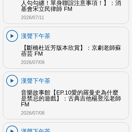
人勾勾纏！單身聯誼注意事項！】：消
基會宋立民律師 FM
2026/07/11
漢聲下午茶
【斷橋杜近芳版本欣賞】：京劇老師蘇
蓓芸 FM
2026/07/09
漢聲下午茶
音樂故事館【EP.10愛的羅曼史為什麼
是禁忌的遊戲】：古典吉他楊昱泓老師
FM
2026/07/08
漢聲下午茶