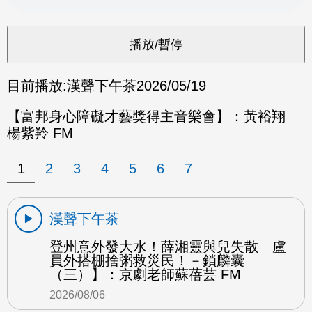
目前播放:
漢聲下午茶
2026/05/19
【富邦身心障礙才藝獎得主音樂會】：黃裕翔
楊紫羚 FM
1
2
3
4
5
6
7
漢聲下午茶
登州意外發大水！薛湘靈與兒失散 盧
員外搭棚捨粥救災民！－鎖麟囊
（三）】：京劇老師蘇蓓芸 FM
2026/08/06