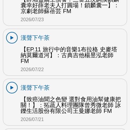
囊幸好薛老夫人打圓場！鎖麟囊一】：
京劇老師蘇蓓芸 FM
2026/07/23
漢聲下午茶
【EP.11 旅行中的音樂1布拉格 史麥塔
納莫爾道河】：古典吉他楊昱泓老師
FM
2026/07/22
漢聲下午茶
【致癌油聞之色變 選對食用油幫健康把
關！】：拓蔬人料理團隊曾秀微老師 詠
鑠生活股份有限公司王曼娜老師 FM
2026/07/21