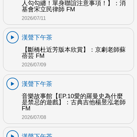
人勾勾纏！單身聯誼注意事項！】：消
基會宋立民律師 FM
2026/07/11
漢聲下午茶
【斷橋杜近芳版本欣賞】：京劇老師蘇
蓓芸 FM
2026/07/09
漢聲下午茶
音樂故事館【EP.10愛的羅曼史為什麼
是禁忌的遊戲】：古典吉他楊昱泓老師
FM
2026/07/08
漢聲下午茶