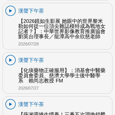
漢聲下午茶
【2026鏡如生影展 她眼中的世界黎米
勒如何從一位頂尖雜誌模特成為戰地女
記者？】：中華世界影像教育推廣協會
劉英台理事長／龍潭高中余欣慈老師
2026/07/28
漢聲下午茶
【化痰藥物正確服用】：消基會中醫藥
委員會委員、慈濟大學學士後中醫學
系 賴尚志教授 FM
2026/07/27
漢聲下午茶
【薛湘靈嬌生慣養！三番五次調換鎖麟