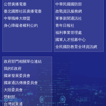
公營廣播電臺
中華民國國防部
臺北國際社區廣播電臺
政戰資訊服務網
中華職棒大聯盟
軍事新聞通訊社
身心障礙者權利公約
青年日報社
福利事業管理處
國軍人才招募中心
全民國防教育全球資訊網
政府部門相關單位連結
我的E政府
國家發展委員會
國家通訊傳播委員會
大陸委員會
勞動部
台灣就業通