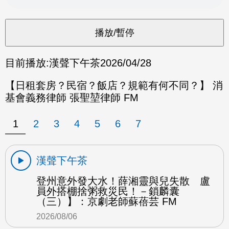
目前播放:
漢聲下午茶
2026/04/28
【日租套房？民宿？飯店？規範有何不同？】 消
基會義務律師 張聖堃律師 FM
1
2
3
4
5
6
7
漢聲下午茶
登州意外發大水！薛湘靈與兒失散 盧
員外搭棚捨粥救災民！－鎖麟囊
（三）】：京劇老師蘇蓓芸 FM
2026/08/06