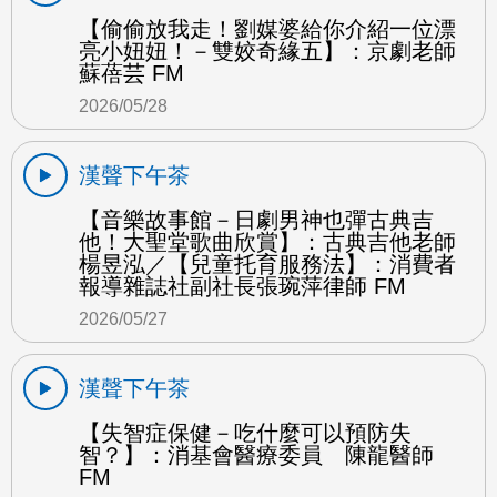
【偷偷放我走！劉媒婆給你介紹一位漂
亮小妞妞！－雙姣奇緣五】：京劇老師
蘇蓓芸 FM
2026/05/28
漢聲下午茶
【音樂故事館－日劇男神也彈古典吉
他！大聖堂歌曲欣賞】：古典吉他老師
楊昱泓／【兒童托育服務法】：消費者
報導雜誌社副社長張琬萍律師 FM
2026/05/27
漢聲下午茶
【失智症保健－吃什麼可以預防失
智？】：消基會醫療委員 陳龍醫師
FM