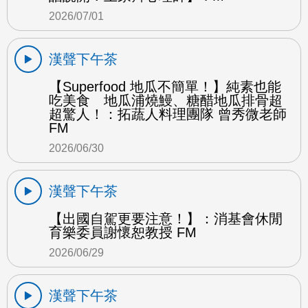
2026/07/01
漢聲下午茶
【Superfood 地瓜不簡單！】純素也能
吃美食 地瓜浦燒鰻、糖醋地瓜排骨超
超驚人！：拓蔬人料理團隊 曾秀微老師
FM
2026/06/30
漢聲下午茶
【出國自駕更要注意！】：消基會休閒
育樂委員謝懷恕教授 FM
2026/06/29
漢聲下午茶