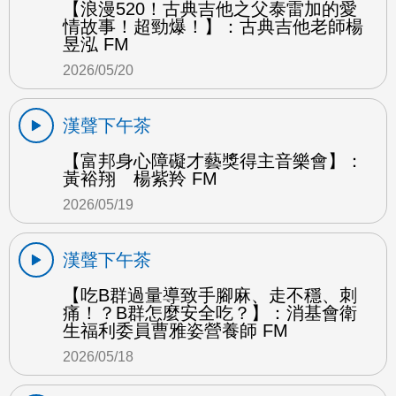
【浪漫520！古典吉他之父泰雷加的愛
情故事！超勁爆！】：古典吉他老師楊
昱泓 FM
2026/05/20
漢聲下午茶
【富邦身心障礙才藝獎得主音樂會】：
黃裕翔 楊紫羚 FM
2026/05/19
漢聲下午茶
【吃B群過量導致手腳麻、走不穩、刺
痛！？B群怎麼安全吃？】：消基會衛
生福利委員曹雅姿營養師 FM
2026/05/18