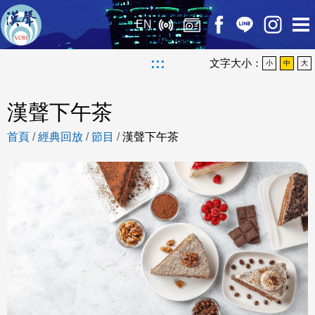
EN
:::
文字大小：
小
中
大
漢聲下午茶
首頁
/
經典回放
/
節目
/
漢聲下午茶