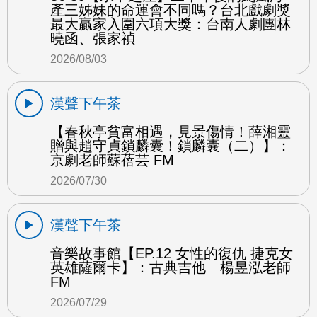
產三姊妹的命運會不同嗎？台北戲劇獎
最大贏家入圍六項大獎：台南人劇團林
曉函、張家禎
2026/08/03
漢聲下午茶
【春秋亭貧富相遇，見景傷情！薛湘靈
贈與趙守貞鎖麟囊！鎖麟囊（二）】：
京劇老師蘇蓓芸 FM
2026/07/30
漢聲下午茶
音樂故事館【EP.12 女性的復仇 捷克女
英雄薩爾卡】：古典吉他 楊昱泓老師
FM
2026/07/29