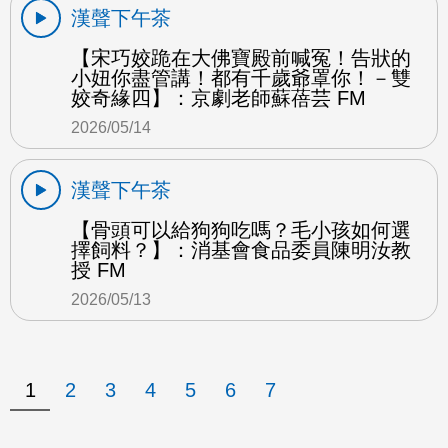
漢聲下午茶
【宋巧姣跪在大佛寶殿前喊冤！告狀的
小妞你盡管講！都有千歲爺罩你！－雙
姣奇緣四】：京劇老師蘇蓓芸 FM
2026/05/14
漢聲下午茶
【骨頭可以給狗狗吃嗎？毛小孩如何選
擇飼料？】：消基會食品委員陳明汝教
授 FM
2026/05/13
1
2
3
4
5
6
7