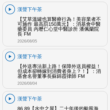
漢聲下午茶
【艾草溫罐也算醫療行為！美容業者不
可施作 最高罰150萬元】：消基會中醫
藥委員 內壢仁心堂中醫診所 潘佩蘭院
長 FM
2026/08/05
漢聲下午茶
【外送專法新上路！保障外送員權益！
但成本卻轉嫁到消費者身上？！】：消
基會名譽董事長蘇錦霞律師 FM
2026/08/04
漢聲下午茶
86 89【水中之屋】二十年後的颱風海