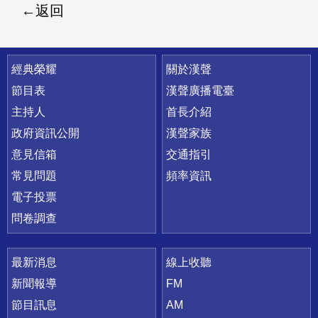
返回
快速連結
經典榮耀
關於漢聲
節目表
漢聲廣播電臺
主持人
首長介紹
政府資訊公開
漢聲家族
意見信箱
交通指引
常見問題
頻率資訊
電子投票
問卷調查
最新消息
線上收聽
新聞報導
FM
節目訊息
AM