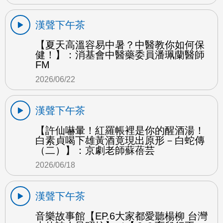
漢聲下午茶
【夏天高溫容易中暑？中醫教你如何保
健！】：消基會中醫藥委員潘珮蘭醫師
FM
2026/06/22
漢聲下午茶
【許仙嚇暈！紅羅帳裡是你的醒酒湯！
白素貞喝下雄黃酒竟現出原形－白蛇傳
（二）】：京劇老師蘇蓓芸
2026/06/18
漢聲下午茶
音樂故事館【EP.6大家都愛聽楊柳 台灣