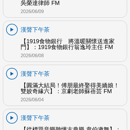
吳榮達律師 FM
2026/06/09
漢聲下午茶
【1919食物銀行 將溫暖關懷送進家
門】：1919食物銀行翁逸玲主任 FM
2026/06/08
漢聲下午茶
【圓滿大結局！傅朋最終娶得美嬌娘！
雙姣奇緣六】：京劇老師蘇蓓芸 FM
2026/06/04
漢聲下午茶
【從標題音樂聽懂古典樂 韋伯邀舞】：