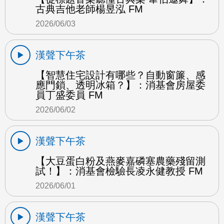
古典吉他老師楊昱泓 FM
2026/06/03
漢聲下午茶
【智慧住宅設計有哪些？自動窗簾、感
應門鎖、透明冰箱？】：消基會房屋委
員丁盛委員 FM
2026/06/02
漢聲下午茶
【大豆蛋白粉及燕麥嘉磷塞農藥殘留測
試！】：消基會檢驗長凌永健教授 FM
2026/06/01
漢聲下午茶