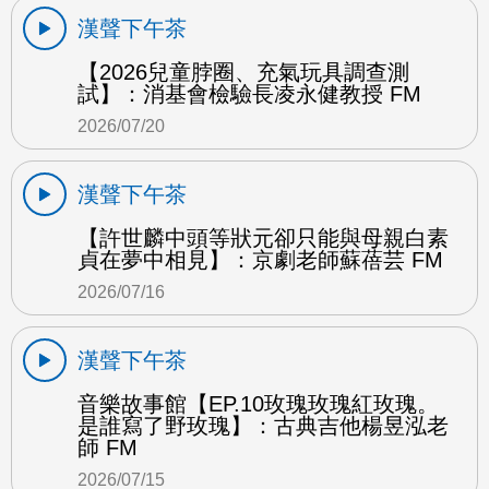
漢聲下午茶
【2026兒童脖圈、充氣玩具調查測
試】：消基會檢驗長凌永健教授 FM
2026/07/20
漢聲下午茶
【許世麟中頭等狀元卻只能與母親白素
貞在夢中相見】：京劇老師蘇蓓芸 FM
2026/07/16
漢聲下午茶
音樂故事館【EP.10玫瑰玫瑰紅玫瑰。
是誰寫了野玫瑰】：古典吉他楊昱泓老
師 FM
2026/07/15