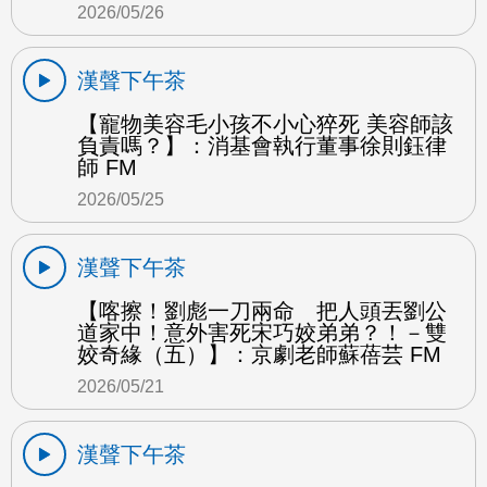
2026/05/26
漢聲下午茶
【寵物美容毛小孩不小心猝死 美容師該
負責嗎？】：消基會執行董事徐則鈺律
師 FM
2026/05/25
漢聲下午茶
【喀擦！劉彪一刀兩命 把人頭丟劉公
道家中！意外害死宋巧姣弟弟？！－雙
姣奇緣（五）】：京劇老師蘇蓓芸 FM
2026/05/21
漢聲下午茶