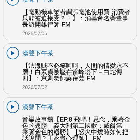
【電動機車業者調漲電池使用費 消費者
只能被迫接受？！】：消基會名譽董事
長游開雄律師 FM
2026/07/06
漢聲下午茶
【法海賊不必笑呵呵，人間的情愛永不
磨！白素貞被壓在雷峰塔下－白蛇傳
四】：京劇老師蘇蓓芸 FM
2026/07/02
漢聲下午茶
音樂故事館【EP.8 飛吧！思念，乘著金
色的翅膀－義大利第二國歌：威爾第－
乘著金色的翅膀】【怒火中燒時如何把
話說開？王家齊心理師】 FM