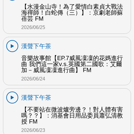
【水漫金山寺！為了愛情白素貞大戰法
海禪師！白蛇傳（三）】：京劇老師蘇
蓓芸 FM
2026/06/25
漢聲下午茶
音樂故事館【EP.7威風凜凜的花媽進行
曲 我們這一家v.s.英國第二國歌：艾爾
加－威風凜凜進行曲】 FM
2026/06/24
漢聲下午茶
【不要站在微波爐旁邊？！對人體有害
嗎？？】：消基會日用品委員蕭弘清教
授 FM
2026/06/23