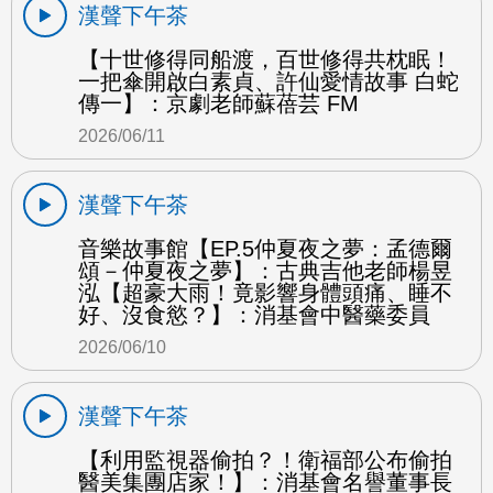
漢聲下午茶
【十世修得同船渡，百世修得共枕眠！
一把傘開啟白素貞、許仙愛情故事 白蛇
傳一】：京劇老師蘇蓓芸 FM
2026/06/11
漢聲下午茶
音樂故事館【EP.5仲夏夜之夢：孟德爾
頌－仲夏夜之夢】：古典吉他老師楊昱
泓【超豪大雨！竟影響身體頭痛、睡不
好、沒食慾？】：消基會中醫藥委員
2026/06/10
漢聲下午茶
【利用監視器偷拍？！衛福部公布偷拍
醫美集團店家！】：消基會名譽董事長