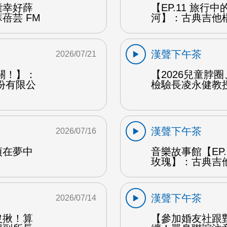
囊幸好薛
【EP.11 旅行
蓓芸 FM
河】：古典吉他楊
漢聲下午茶
2026/07/21
關！】：
【2026兒童脖
份有限公
檢驗長凌永健教授
漢聲下午茶
2026/07/16
貞在夢中
音樂故事館【EP
玫瑰】：古典吉他
漢聲下午茶
2026/07/14
沒揪！算
【參加婚友社跟