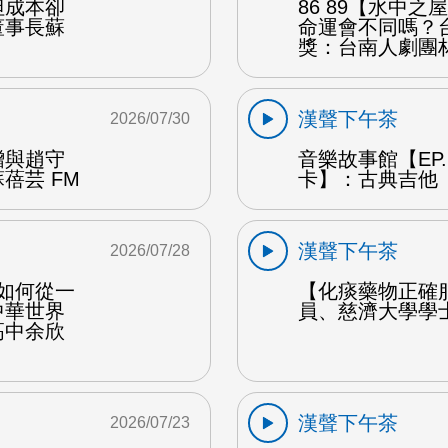
但成本卻
86 89【水中
董事長蘇
命運會不同嗎？
獎：台南人劇團
漢聲下午茶
2026/07/30
贈與趙守
音樂故事館【EP
蓓芸 FM
卡】：古典吉他 
漢聲下午茶
2026/07/28
勒如何從一
【化痰藥物正確
中華世界
員、慈濟大學學
高中余欣
漢聲下午茶
2026/07/23