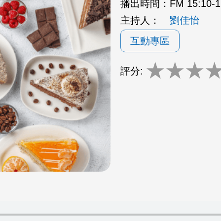
播出時間：
FM 15:10
主持人：
劉佳怡
互動專區
★
★
★
評分: