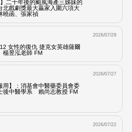
之屋】二十年後的颱風海產三姊妹的
台北戲劇獎最大贏家入圍六項大
林曉函、張家禎
2026/07/29
.12 女性的復仇 捷克女英雄薩爾
楊昱泓老師 FM
2026/07/27
服用】：消基會中醫藥委員會委
士後中醫學系 賴尚志教授 FM
2026/07/22