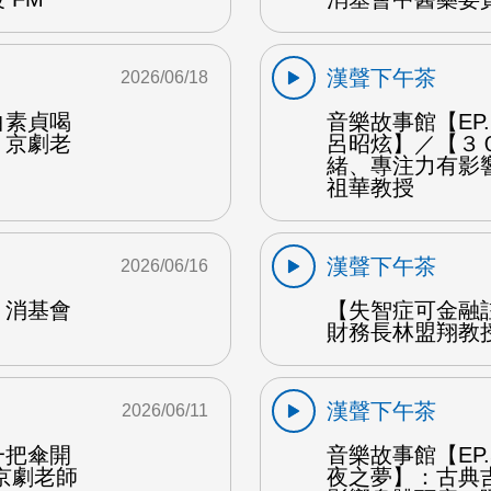
漢聲下午茶
2026/06/18
白素貞喝
音樂故事館【EP
：京劇老
呂昭炫】／【３
緒、專注力有影
祖華教授
漢聲下午茶
2026/06/16
：消基會
【失智症可金融
財務長林盟翔教授
漢聲下午茶
2026/06/11
一把傘開
音樂故事館【EP
京劇老師
夜之夢】：古典