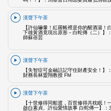
漢聲下午茶
【許仙嚇暈！紅羅帳裡是你的醒酒湯！
下雄黃酒竟現出原形－白蛇傳（二）】
師蘇蓓芸
漢聲下午茶
【失智症可金融註記守住財產安全！】
財務長林盟翔教授 FM
漢聲下午茶
【十世修得同船渡，百世修得共枕眠！
啟白素貞、許仙愛情故事 白蛇傳一】：