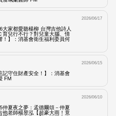
2026/06/17
.6大家都愛聽楊柳 台灣吉他詩人
Ｃ育兒行不行？對兒童大腦、情
響！】：消基會衛生福利委員何
2026/06/15
註記守住財產安全！】：消基會
 FM
2026/06/10
.5仲夏夜之夢：孟德爾頌－仲夏
吉他老師楊昱泓【超豪大雨！竟