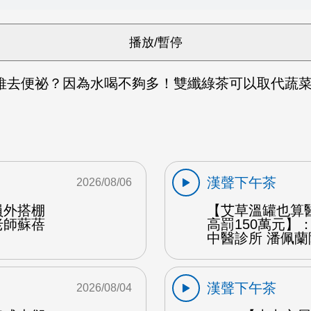
維去便祕？因為水喝不夠多！雙纖綠茶可以取代蔬菜
漢聲下午茶
2026/08/06
員外搭棚
【艾草溫罐也算
老師蘇蓓
高罰150萬元】
中醫診所 潘佩蘭
漢聲下午茶
2026/08/04