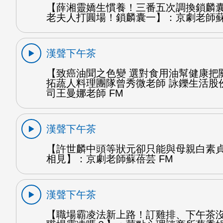
【薛湘靈嬌生慣養！三番五次調換鎖麟
老夫人打圓場！鎖麟囊一】：京劇老師蘇
漢聲下午茶
【致癌油聞之色變 選對食用油幫健康把
拓蔬人料理團隊曾秀微老師 詠鑠生活股
司王曼娜老師 FM
漢聲下午茶
【許世麟中頭等狀元卻只能與母親白素
相見】：京劇老師蘇蓓芸 FM
漢聲下午茶
【職場霸凌法新上路！訂雞排、下午茶