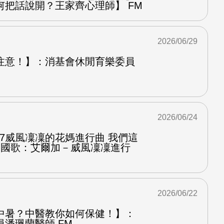
何把話說開？王家齊心理師】 FM
2026/06/29
注意！】：消基會休閒育樂委員
2026/06/24
.7威風凜凜的花媽進行曲 我們這
第二國歌：艾爾加－威風凜凜進行
2026/06/22
中暑？中醫教你如何保健！】：
潘珮蘭醫師 FM