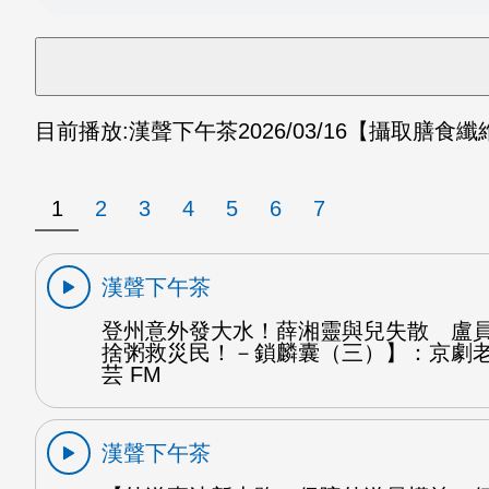
目前播放:
漢聲下午茶
2026/03/16
【攝取膳食纖
1
2
3
4
5
6
7
漢聲下午茶
登州意外發大水！薛湘靈與兒失散 盧
捨粥救災民！－鎖麟囊（三）】：京劇
芸 FM
漢聲下午茶