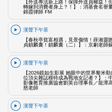
【外送專法新上路！保障外送員權益！
轉嫁到消費者身上？！】：消基會名譽
錦霞律師 FM
漢聲下午茶
【春秋亭貧富相遇，見景傷情！薛湘靈
貞鎖麟囊！鎖麟囊（二）】：京劇老師蘇
漢聲下午茶
【2026鏡如生影展 她眼中的世界黎米
位頂尖雜誌模特成為戰地女記者？】：
影像教育推廣協會劉英台理事長／龍潭
慈老師
漢聲下午茶