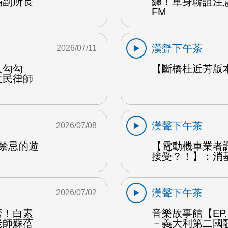
娟副所長
纏！單身聯誼注
FM
漢聲下午茶
2026/07/11
人勾勾
【斷橋杜近芳版
立民律師
漢聲下午茶
2026/07/08
是禁忌的遊
【電動機車業者
接受？！】：消
漢聲下午茶
2026/07/02
磨！白素
音樂故事館【EP
老師蘇蓓
－義大利第二國