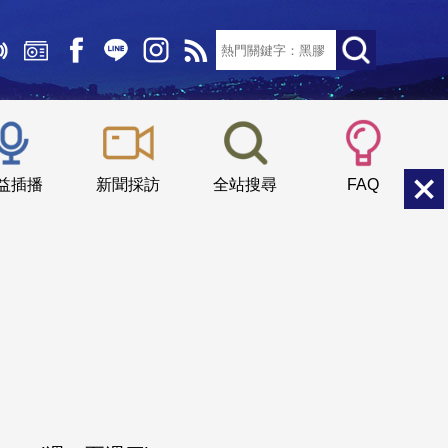
文字大小：
小
中
大
益插播
新聞採訪
全站搜尋
FAQ