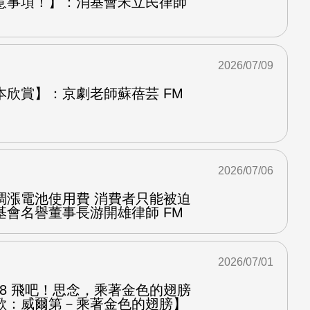
意事項！】：消基會宋立民律師
2026/07/09
本欣賞】：京劇老師蘇蓓芸 FM
2026/07/06
調漲電池使用費 消費者只能被迫
基會名譽董事長游開雄律師 FM
2026/07/01
.8 飛吧！思念，乘著金色的翅膀
歌：威爾第－乘著金色的翅膀】