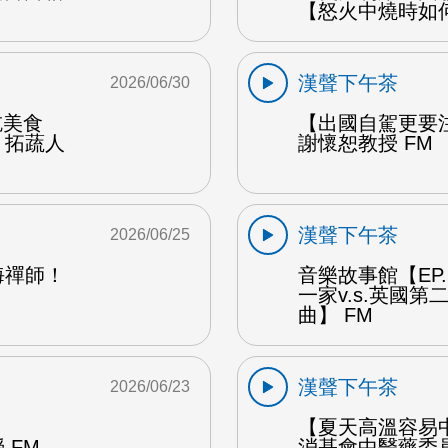
【怒火中燒時如
漢聲下午茶
2026/06/30
能吃美食
【出國自駕更要
：拓蔬人
謝懷恕教授 FM
漢聲下午茶
2026/06/25
海禪師！
音樂故事館【EP
一家v.s.英國
曲】 FM
漢聲下午茶
2026/06/23
【夏天高溫容易
 FM
消基會中醫藥委員