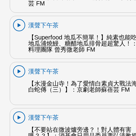
芸 FM
漢聲下午茶
【Superfood 地瓜不簡單！】純素也
地瓜浦燒鰻、糖醋地瓜排骨超超驚人！
料理團隊 曾秀微老師 FM
漢聲下午茶
【水漫金山寺！為了愛情白素貞大戰法
白蛇傳（三）】：京劇老師蘇蓓芸 FM
漢聲下午茶
【不要站在微波爐旁邊？！對人體有害
嗎？？】：消基會日用品委員蕭弘清教授