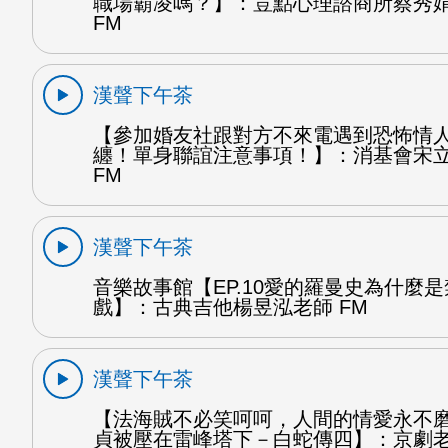
職場霸凌嗎？】：荳點心理諮商所蔡秀
FM
漢聲下午茶
【參加婚友社跟對方不來電遇到恐怖情
纏！單身聯誼注意事項！】：消基會宋
FM
漢聲下午茶
音樂故事館【EP.10愛的羅曼史為什麼
戲】：古典吉他楊昱泓老師 FM
漢聲下午茶
【法海賊不必笑呵呵，人間的情愛永不
貞被壓在雷峰塔下－白蛇傳四】：京劇