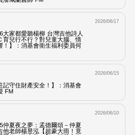
2026/06/17
.6大家都愛聽楊柳 台灣吉他詩人
Ｃ育兒行不行？對兒童大腦、情
響！】：消基會衛生福利委員何
2026/06/15
註記守住財產安全！】：消基會
 FM
2026/06/10
.5仲夏夜之夢：孟德爾頌－仲夏
吉他老師楊昱泓【超豪大雨！竟