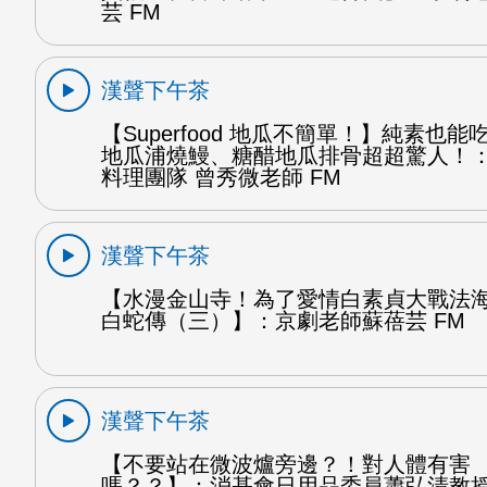
芸 FM
漢聲下午茶
【Superfood 地瓜不簡單！】純素也
地瓜浦燒鰻、糖醋地瓜排骨超超驚人！
料理團隊 曾秀微老師 FM
漢聲下午茶
【水漫金山寺！為了愛情白素貞大戰法
白蛇傳（三）】：京劇老師蘇蓓芸 FM
漢聲下午茶
【不要站在微波爐旁邊？！對人體有害
嗎？？】：消基會日用品委員蕭弘清教授