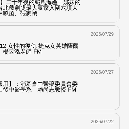
之屋】二十年後的颱風海產三姊妹的
台北戲劇獎最大贏家入圍六項大
林曉函、張家禎
2026/07/29
.12 女性的復仇 捷克女英雄薩爾
楊昱泓老師 FM
2026/07/27
服用】：消基會中醫藥委員會委
士後中醫學系 賴尚志教授 FM
2026/07/22