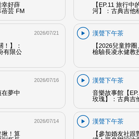
囊幸好薛
【EP.11 旅行
蓓芸 FM
河】：古典吉他楊
漢聲下午茶
2026/07/21
關！】：
【2026兒童脖
份有限公
檢驗長凌永健教授
漢聲下午茶
2026/07/16
貞在夢中
音樂故事館【EP
玫瑰】：古典吉他
漢聲下午茶
2026/07/14
沒揪！算
【參加婚友社跟