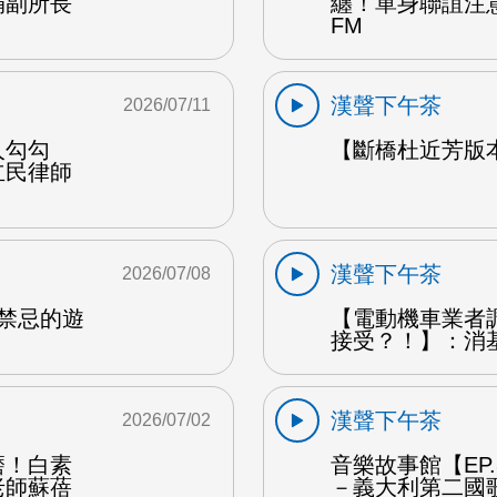
娟副所長
纏！單身聯誼注
FM
漢聲下午茶
2026/07/11
人勾勾
【斷橋杜近芳版
立民律師
漢聲下午茶
2026/07/08
是禁忌的遊
【電動機車業者
接受？！】：消
漢聲下午茶
2026/07/02
磨！白素
音樂故事館【EP
老師蘇蓓
－義大利第二國