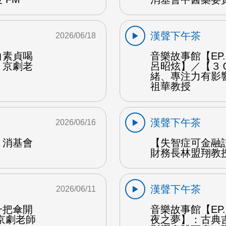
漢聲下午茶
2026/06/18
白素貞喝
音樂故事館【EP
：京劇老
呂昭炫】／【３
緒、專注力有影
祖華教授
漢聲下午茶
2026/06/16
：消基會
【失智症可金融
財務長林盟翔教授
漢聲下午茶
2026/06/11
一把傘開
音樂故事館【EP
京劇老師
夜之夢】：古典