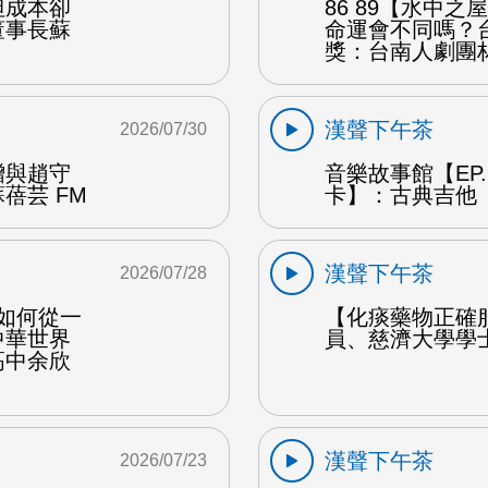
但成本卻
86 89【水中
董事長蘇
命運會不同嗎？
獎：台南人劇團
漢聲下午茶
2026/07/30
贈與趙守
音樂故事館【EP
蓓芸 FM
卡】：古典吉他 
漢聲下午茶
2026/07/28
勒如何從一
【化痰藥物正確
中華世界
員、慈濟大學學
高中余欣
漢聲下午茶
2026/07/23