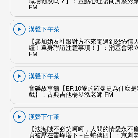
職場霸凌嗎？】：荳點心理諮商所蔡秀
FM
漢聲下午茶
【參加婚友社跟對方不來電遇到恐怖情
纏！單身聯誼注意事項！】：消基會宋
FM
漢聲下午茶
音樂故事館【EP.10愛的羅曼史為什麼
戲】：古典吉他楊昱泓老師 FM
漢聲下午茶
【法海賊不必笑呵呵，人間的情愛永不
貞被壓在雷峰塔下－白蛇傳四】：京劇