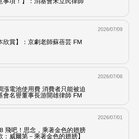
意事項！】：消基會宋立民律師
2026/07/09
本欣賞】：京劇老師蘇蓓芸 FM
2026/07/06
調漲電池使用費 消費者只能被迫
基會名譽董事長游開雄律師 FM
2026/07/01
.8 飛吧！思念，乘著金色的翅膀
歌：威爾第－乘著金色的翅膀】