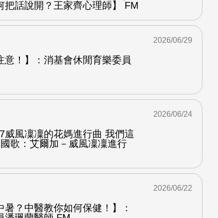
何把話說開？王家齊心理師】 FM
2026/06/29
注意！】：消基會休閒育樂委員
2026/06/24
.7威風凜凜的花媽進行曲 我們這
第二國歌：艾爾加－威風凜凜進行
2026/06/22
中暑？中醫教你如何保健！】：
潘珮蘭醫師 FM