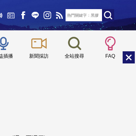
文字大小：
小
中
大
益插播
新聞採訪
全站搜尋
FAQ