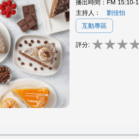
播出時間：
FM 15:10
主持人：
劉佳怡
互動專區
★
★
★
評分: