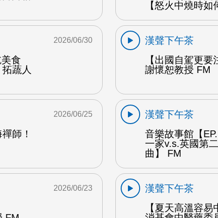
【怒火中燒時如
漢聲下午茶
2026/06/30
能吃美食
【出國自駕更要
：拓蔬人
謝懷恕教授 FM
漢聲下午茶
2026/06/25
海禪師！
音樂故事館【EP
一家v.s.英國
曲】 FM
漢聲下午茶
2026/06/23
【夏天高溫容易
 FM
消基會中醫藥委員