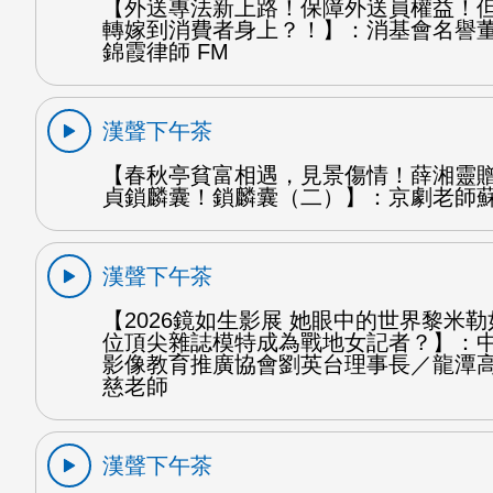
【外送專法新上路！保障外送員權益！
轉嫁到消費者身上？！】：消基會名譽
錦霞律師 FM
漢聲下午茶
【春秋亭貧富相遇，見景傷情！薛湘靈
貞鎖麟囊！鎖麟囊（二）】：京劇老師蘇
漢聲下午茶
【2026鏡如生影展 她眼中的世界黎米
位頂尖雜誌模特成為戰地女記者？】：
影像教育推廣協會劉英台理事長／龍潭
慈老師
漢聲下午茶