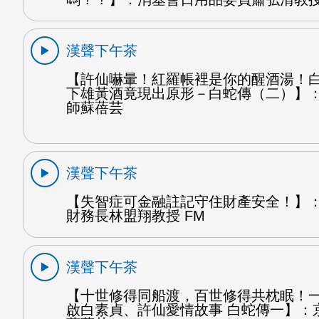
漢聲下午茶
【許仙嚇暈！紅羅帳裡是你的醒酒湯！
下雄黃酒竟現出原形－白蛇傳（二）】
師蘇蓓芸
漢聲下午茶
【失智症可金融註記守住財產安全！】
財務長林盟翔教授 FM
漢聲下午茶
【十世修得同船渡，百世修得共枕眠！
啟白素貞、許仙愛情故事 白蛇傳一】：