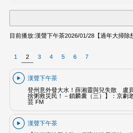
目前播放:
漢聲下午茶
2026/01/28
【過年大掃除
1
2
3
4
5
6
7
漢聲下午茶
登州意外發大水！薛湘靈與兒失散 盧
捨粥救災民！－鎖麟囊（三）】：京劇
芸 FM
漢聲下午茶