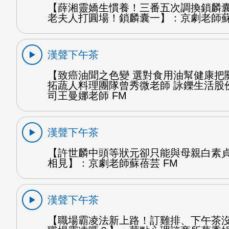
【薛湘靈嬌生慣養！三番五次調換鎖麟
老夫人打圓場！鎖麟囊一】：京劇老師蘇
漢聲下午茶
【致癌油聞之色變 選對食用油幫健康把
拓蔬人料理團隊曾秀微老師 詠鑠生活股
司王曼娜老師 FM
漢聲下午茶
【許世麟中頭等狀元卻只能與母親白素
相見】：京劇老師蘇蓓芸 FM
漢聲下午茶
【職場霸凌法新上路！訂雞排、下午茶