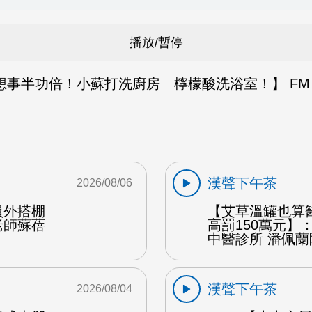
想事半功倍！小蘇打洗廚房 檸檬酸洗浴室！】 FM
漢聲下午茶
2026/08/06
員外搭棚
【艾草溫罐也算
老師蘇蓓
高罰150萬元】
中醫診所 潘佩蘭
漢聲下午茶
2026/08/04