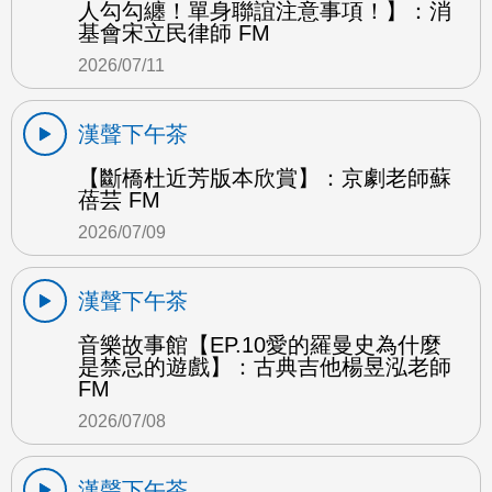
人勾勾纏！單身聯誼注意事項！】：消
基會宋立民律師 FM
2026/07/11
漢聲下午茶
【斷橋杜近芳版本欣賞】：京劇老師蘇
蓓芸 FM
2026/07/09
漢聲下午茶
音樂故事館【EP.10愛的羅曼史為什麼
是禁忌的遊戲】：古典吉他楊昱泓老師
FM
2026/07/08
漢聲下午茶