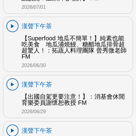
2026/07/01
漢聲下午茶
【Superfood 地瓜不簡單！】純素也能
吃美食 地瓜浦燒鰻、糖醋地瓜排骨超
超驚人！：拓蔬人料理團隊 曾秀微老師
FM
2026/06/30
漢聲下午茶
【出國自駕更要注意！】：消基會休閒
育樂委員謝懷恕教授 FM
2026/06/29
漢聲下午茶