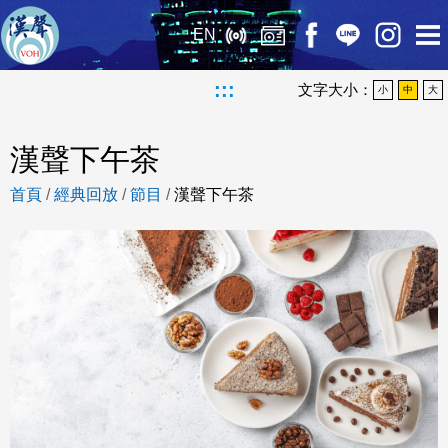
EN
:::
文字大小：
小
中
大
漢聲下午茶
首頁
/
經典回放
/
節目
/
漢聲下午茶