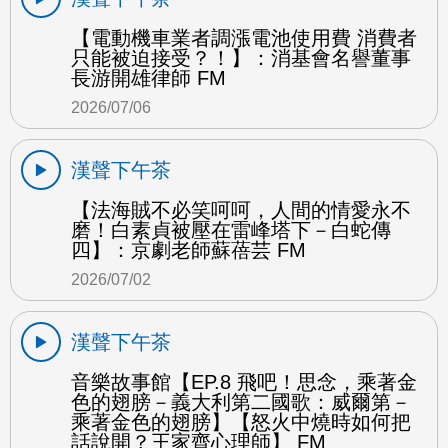
【電動機車業者調漲電池使用費 消費者
只能被迫接受？！】：消基會名譽董事
長游開雄律師 FM
2026/07/06
漢聲下午茶
【法海賊不必笑呵呵，人間的情愛永不
磨！白素貞被壓在雷峰塔下－白蛇傳
四】：京劇老師蘇蓓芸 FM
2026/07/02
漢聲下午茶
音樂故事館【EP.8 飛吧！思念，乘著金
色的翅膀－義大利第二國歌：威爾第－
乘著金色的翅膀】【怒火中燒時如何把
話說開？王家齊心理師】 FM