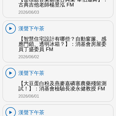
古典吉他老師楊昱泓 FM
2026/06/03
漢聲下午茶
【智慧住宅設計有哪些？自動窗簾、感
應門鎖、透明冰箱？】：消基會房屋委
員丁盛委員 FM
2026/06/02
漢聲下午茶
【大豆蛋白粉及燕麥嘉磷塞農藥殘留測
試！】：消基會檢驗長凌永健教授 FM
2026/06/01
漢聲下午茶