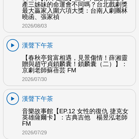
產三姊妹的命運會不同嗎？台北戲劇獎
最大贏家入圍六項大獎：台南人劇團林
曉函、張家禎
2026/08/03
漢聲下午茶
【春秋亭貧富相遇，見景傷情！薛湘靈
贈與趙守貞鎖麟囊！鎖麟囊（二）】：
京劇老師蘇蓓芸 FM
2026/07/30
漢聲下午茶
音樂故事館【EP.12 女性的復仇 捷克女
英雄薩爾卡】：古典吉他 楊昱泓老師
FM
2026/07/29