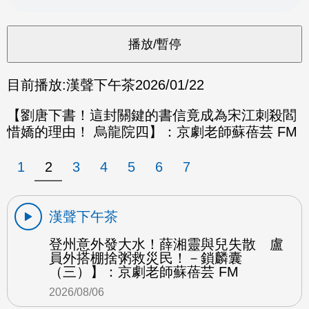
目前播放:
漢聲下午茶
2026/01/22
【劉唐下書！這封關鍵的書信竟成為宋江刺殺閻
惜嬌的理由！ 烏龍院四】：京劇老師蘇蓓芸 FM
1
2
3
4
5
6
7
漢聲下午茶
登州意外發大水！薛湘靈與兒失散 盧
員外搭棚捨粥救災民！－鎖麟囊
（三）】：京劇老師蘇蓓芸 FM
2026/08/06