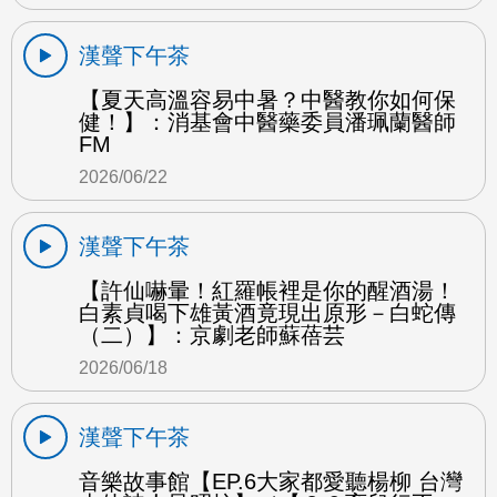
漢聲下午茶
【夏天高溫容易中暑？中醫教你如何保
健！】：消基會中醫藥委員潘珮蘭醫師
FM
2026/06/22
漢聲下午茶
【許仙嚇暈！紅羅帳裡是你的醒酒湯！
白素貞喝下雄黃酒竟現出原形－白蛇傳
（二）】：京劇老師蘇蓓芸
2026/06/18
漢聲下午茶
音樂故事館【EP.6大家都愛聽楊柳 台灣