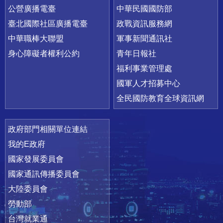
公營廣播電臺
中華民國國防部
臺北國際社區廣播電臺
政戰資訊服務網
中華職棒大聯盟
軍事新聞通訊社
身心障礙者權利公約
青年日報社
福利事業管理處
國軍人才招募中心
全民國防教育全球資訊網
政府部門相關單位連結
我的E政府
國家發展委員會
國家通訊傳播委員會
大陸委員會
勞動部
台灣就業通