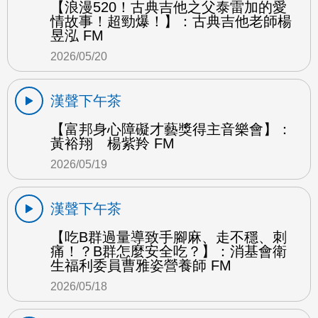
【浪漫520！古典吉他之父泰雷加的愛
情故事！超勁爆！】：古典吉他老師楊
昱泓 FM
2026/05/20
漢聲下午茶
【富邦身心障礙才藝獎得主音樂會】：
黃裕翔 楊紫羚 FM
2026/05/19
漢聲下午茶
【吃B群過量導致手腳麻、走不穩、刺
痛！？B群怎麼安全吃？】：消基會衛
生福利委員曹雅姿營養師 FM
2026/05/18