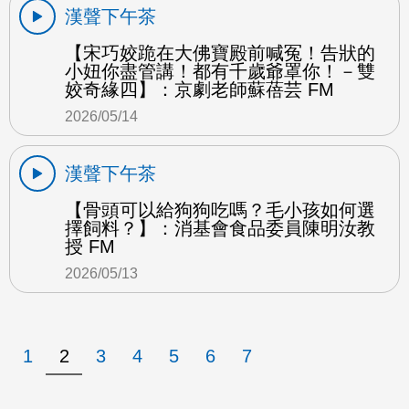
漢聲下午茶
【宋巧姣跪在大佛寶殿前喊冤！告狀的
小妞你盡管講！都有千歲爺罩你！－雙
姣奇緣四】：京劇老師蘇蓓芸 FM
2026/05/14
漢聲下午茶
【骨頭可以給狗狗吃嗎？毛小孩如何選
擇飼料？】：消基會食品委員陳明汝教
授 FM
2026/05/13
1
2
3
4
5
6
7