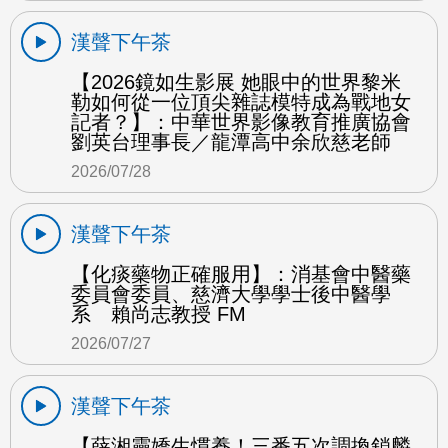
漢聲下午茶
【2026鏡如生影展 她眼中的世界黎米
勒如何從一位頂尖雜誌模特成為戰地女
記者？】：中華世界影像教育推廣協會
劉英台理事長／龍潭高中余欣慈老師
2026/07/28
漢聲下午茶
【化痰藥物正確服用】：消基會中醫藥
委員會委員、慈濟大學學士後中醫學
系 賴尚志教授 FM
2026/07/27
漢聲下午茶
【薛湘靈嬌生慣養！三番五次調換鎖麟