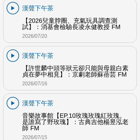
漢聲下午茶
【2026兒童脖圈、充氣玩具調查測
試】：消基會檢驗長凌永健教授 FM
2026/07/20
漢聲下午茶
【許世麟中頭等狀元卻只能與母親白素
貞在夢中相見】：京劇老師蘇蓓芸 FM
2026/07/16
漢聲下午茶
音樂故事館【EP.10玫瑰玫瑰紅玫瑰。
是誰寫了野玫瑰】：古典吉他楊昱泓老
師 FM
2026/07/15