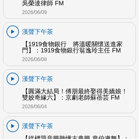
吳榮達律師 FM
2026/06/09
漢聲下午茶
【1919食物銀行 將溫暖關懷送進家
門】：1919食物銀行翁逸玲主任 FM
2026/06/08
漢聲下午茶
【圓滿大結局！傅朋最終娶得美嬌娘！
雙姣奇緣六】：京劇老師蘇蓓芸 FM
2026/06/04
漢聲下午茶
【從標題音樂聽懂古典樂 韋伯邀舞】：