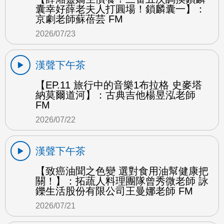
囊幸好薛老夫人打圓場！鎖麟囊一】：
京劇老師蘇蓓芸 FM
2026/07/23
漢聲下午茶
【EP.11 旅行中的音樂1布拉格 史麥塔
納莫爾道河】：古典吉他楊昱泓老師
FM
2026/07/22
漢聲下午茶
【致癌油聞之色變 選對食用油幫健康把
關！】：拓蔬人料理團隊曾秀微老師 詠
鑠生活股份有限公司王曼娜老師 FM
2026/07/21