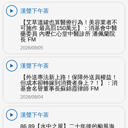
漢聲下午茶
【艾草溫罐也算醫療行為！美容業者不
可施作 最高罰150萬元】：消基會中醫
藥委員 內壢仁心堂中醫診所 潘佩蘭院
長 FM
2026/08/05
漢聲下午茶
【外送專法新上路！保障外送員權益！
但成本卻轉嫁到消費者身上？！】：消
基會名譽董事長蘇錦霞律師 FM
2026/08/04
漢聲下午茶
86 89【水中之屋】二十年後的颱風海