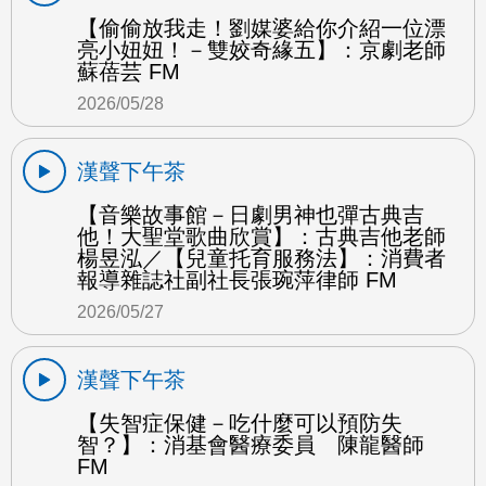
【偷偷放我走！劉媒婆給你介紹一位漂
亮小妞妞！－雙姣奇緣五】：京劇老師
蘇蓓芸 FM
2026/05/28
漢聲下午茶
【音樂故事館－日劇男神也彈古典吉
他！大聖堂歌曲欣賞】：古典吉他老師
楊昱泓／【兒童托育服務法】：消費者
報導雜誌社副社長張琬萍律師 FM
2026/05/27
漢聲下午茶
【失智症保健－吃什麼可以預防失
智？】：消基會醫療委員 陳龍醫師
FM