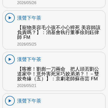
2026/05/26
漢聲下午茶
【寵物美容毛小孩不小心猝死 美容師該
負責嗎？】：消基會執行董事徐則鈺律
師 FM
2026/05/25
漢聲下午茶
【喀擦！劉彪一刀兩命 把人頭丟劉公
道家中！意外害死宋巧姣弟弟？！－雙
姣奇緣（五）】：京劇老師蘇蓓芸 FM
2026/05/21
漢聲下午茶