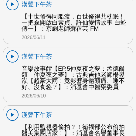
漢聲下午茶
【十世修得同船渡，百世修得共枕眠！
一把傘開啟白素貞、許仙愛情故事 白蛇
傳一】：京劇老師蘇蓓芸 FM
2026/06/11
漢聲下午茶
音樂故事館【EP.5仲夏夜之夢：孟德爾
頌－仲夏夜之夢】：古典吉他老師楊昱
泓【超豪大雨！竟影響身體頭痛、睡不
好、沒食慾？】：消基會中醫藥委員
2026/06/10
漢聲下午茶
【利用監視器偷拍？！衛福部公布偷拍
醫美集團店家！】：消基會名譽董事長