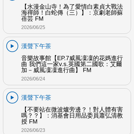
【水漫金山寺！為了愛情白素貞大戰法
海禪師！白蛇傳（三）】：京劇老師蘇
蓓芸 FM
2026/06/25
漢聲下午茶
音樂故事館【EP.7威風凜凜的花媽進行
曲 我們這一家v.s.英國第二國歌：艾爾
加－威風凜凜進行曲】 FM
2026/06/24
漢聲下午茶
【不要站在微波爐旁邊？！對人體有害
嗎？？】：消基會日用品委員蕭弘清教
授 FM
2026/06/23