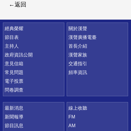
返回
快速連結
經典榮耀
關於漢聲
節目表
漢聲廣播電臺
主持人
首長介紹
政府資訊公開
漢聲家族
意見信箱
交通指引
常見問題
頻率資訊
電子投票
問卷調查
最新消息
線上收聽
新聞報導
FM
節目訊息
AM