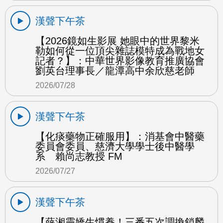
漢聲下午茶
【2026鏡如生影展 她眼中的世界黎米
勒如何從一位頂尖雜誌模特成為戰地女
記者？】：中華世界影像教育推廣協會
劉英台理事長／龍潭高中余欣慈老師
2026/07/28
漢聲下午茶
【化痰藥物正確服用】：消基會中醫藥
委員會委員、慈濟大學學士後中醫學
系 賴尚志教授 FM
2026/07/27
漢聲下午茶
【薛湘靈嬌生慣養！三番五次調換鎖麟