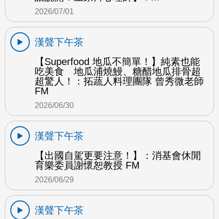
2026/07/01
漢聲下午茶
【Superfood 地瓜不簡單！】純素也能
吃美食 地瓜浦燒鰻、糖醋地瓜排骨超
超驚人！：拓蔬人料理團隊 曾秀微老師
FM
2026/06/30
漢聲下午茶
【出國自駕更要注意！】：消基會休閒
育樂委員謝懷恕教授 FM
2026/06/29
漢聲下午茶