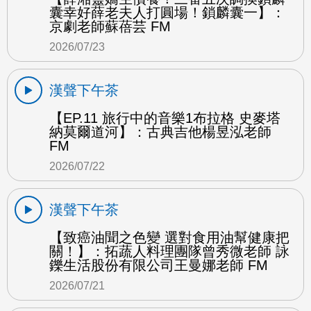
囊幸好薛老夫人打圓場！鎖麟囊一】：
京劇老師蘇蓓芸 FM
2026/07/23
漢聲下午茶
【EP.11 旅行中的音樂1布拉格 史麥塔
納莫爾道河】：古典吉他楊昱泓老師
FM
2026/07/22
漢聲下午茶
【致癌油聞之色變 選對食用油幫健康把
關！】：拓蔬人料理團隊曾秀微老師 詠
鑠生活股份有限公司王曼娜老師 FM
2026/07/21