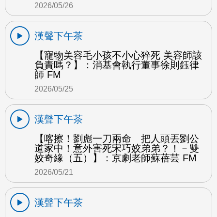
2026/05/26
漢聲下午茶
【寵物美容毛小孩不小心猝死 美容師該
負責嗎？】：消基會執行董事徐則鈺律
師 FM
2026/05/25
漢聲下午茶
【喀擦！劉彪一刀兩命 把人頭丟劉公
道家中！意外害死宋巧姣弟弟？！－雙
姣奇緣（五）】：京劇老師蘇蓓芸 FM
2026/05/21
漢聲下午茶