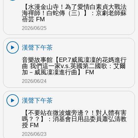
【水漫金山寺！為了愛情白素貞大戰法
海禪師！白蛇傳（三）】：京劇老師蘇
蓓芸 FM
2026/06/25
漢聲下午茶
音樂故事館【EP.7威風凜凜的花媽進行
曲 我們這一家v.s.英國第二國歌：艾爾
加－威風凜凜進行曲】 FM
2026/06/24
漢聲下午茶
【不要站在微波爐旁邊？！對人體有害
嗎？？】：消基會日用品委員蕭弘清教
授 FM
2026/06/23