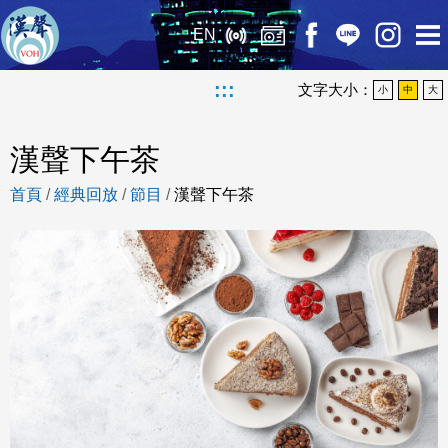
EN
:::
文字大小：
小
中
大
漢聲下午茶
首頁
/
經典回放
/
節目
/
漢聲下午茶