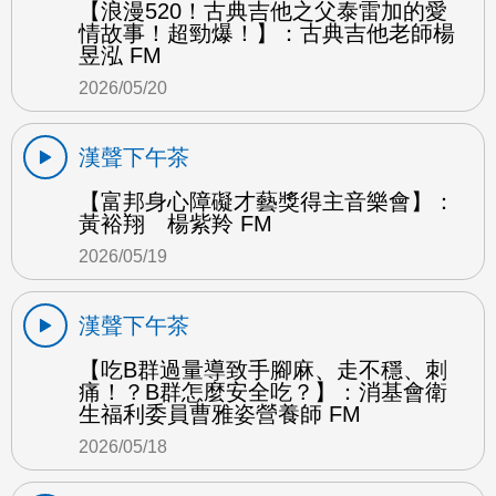
【浪漫520！古典吉他之父泰雷加的愛
情故事！超勁爆！】：古典吉他老師楊
昱泓 FM
2026/05/20
漢聲下午茶
【富邦身心障礙才藝獎得主音樂會】：
黃裕翔 楊紫羚 FM
2026/05/19
漢聲下午茶
【吃B群過量導致手腳麻、走不穩、刺
痛！？B群怎麼安全吃？】：消基會衛
生福利委員曹雅姿營養師 FM
2026/05/18