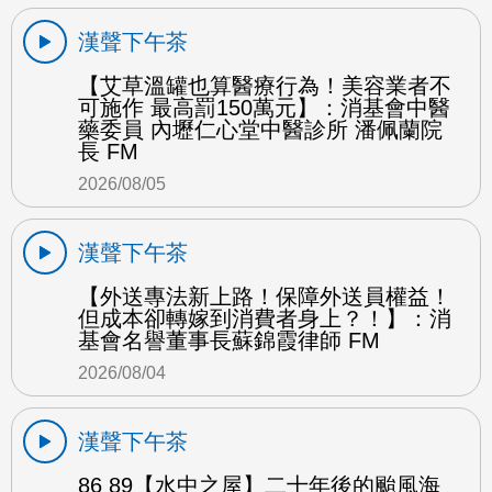
漢聲下午茶
【艾草溫罐也算醫療行為！美容業者不
可施作 最高罰150萬元】：消基會中醫
藥委員 內壢仁心堂中醫診所 潘佩蘭院
長 FM
2026/08/05
漢聲下午茶
【外送專法新上路！保障外送員權益！
但成本卻轉嫁到消費者身上？！】：消
基會名譽董事長蘇錦霞律師 FM
2026/08/04
漢聲下午茶
86 89【水中之屋】二十年後的颱風海