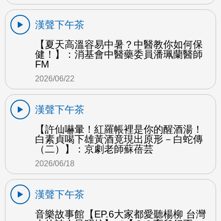
漢聲下午茶
【夏天高溫容易中暑？中醫教你如何保
健！】：消基會中醫藥委員潘珮蘭醫師
FM
2026/06/22
漢聲下午茶
【許仙嚇暈！紅羅帳裡是你的醒酒湯！
白素貞喝下雄黃酒竟現出原形－白蛇傳
（二）】：京劇老師蘇蓓芸
2026/06/18
漢聲下午茶
音樂故事館【EP.6大家都愛聽楊柳 台灣