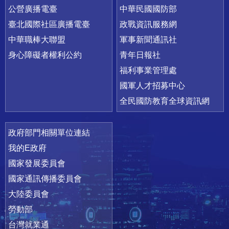
公營廣播電臺
中華民國國防部
臺北國際社區廣播電臺
政戰資訊服務網
中華職棒大聯盟
軍事新聞通訊社
身心障礙者權利公約
青年日報社
福利事業管理處
國軍人才招募中心
全民國防教育全球資訊網
政府部門相關單位連結
我的E政府
國家發展委員會
國家通訊傳播委員會
大陸委員會
勞動部
台灣就業通