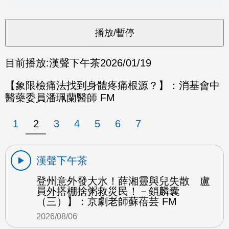
目前播放:
漢聲下午茶
2026/01/19
【象限檢痛法找到身體疼痛根源？】：消基會中
醫藥委員潘珮蘭醫師 FM
1
2
3
4
5
6
7
漢聲下午茶
登州意外發大水！薛湘靈與兒失散 盧
員外搭棚捨粥救災民！－鎖麟囊
（三）】：京劇老師蘇蓓芸 FM
2026/08/06