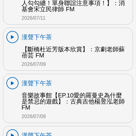
人勾勾纏！單身聯誼注意事項！】：消
基會宋立民律師 FM
2026/07/11
漢聲下午茶
【斷橋杜近芳版本欣賞】：京劇老師蘇
蓓芸 FM
2026/07/09
漢聲下午茶
音樂故事館【EP.10愛的羅曼史為什麼
是禁忌的遊戲】：古典吉他楊昱泓老師
FM
2026/07/08
漢聲下午茶