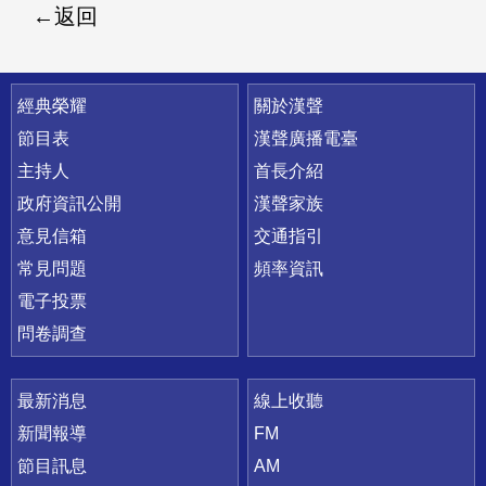
返回
快速連結
經典榮耀
關於漢聲
節目表
漢聲廣播電臺
主持人
首長介紹
政府資訊公開
漢聲家族
意見信箱
交通指引
常見問題
頻率資訊
電子投票
問卷調查
最新消息
線上收聽
新聞報導
FM
節目訊息
AM