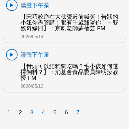
漢聲下午茶
【宋巧姣跪在大佛寶殿前喊冤！告狀的
小妞你盡管講！都有千歲爺罩你！－雙
姣奇緣四】：京劇老師蘇蓓芸 FM
2026/05/14
漢聲下午茶
【骨頭可以給狗狗吃嗎？毛小孩如何選
擇飼料？】：消基會食品委員陳明汝教
授 FM
2026/05/13
1
2
3
4
5
6
7