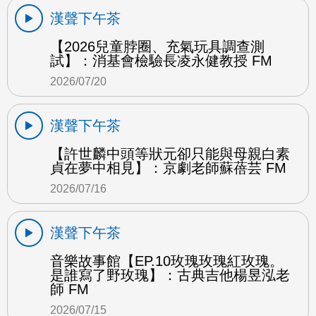
漢聲下午茶
【2026兒童脖圈、充氣玩具調查測
試】：消基會檢驗長凌永健教授 FM
2026/07/20
漢聲下午茶
【許世麟中頭等狀元卻只能與母親白素
貞在夢中相見】：京劇老師蘇蓓芸 FM
2026/07/16
漢聲下午茶
音樂故事館【EP.10玫瑰玫瑰紅玫瑰。
是誰寫了野玫瑰】：古典吉他楊昱泓老
師 FM
2026/07/15