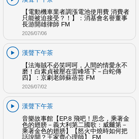
【電動機車業者調漲電池使用費 消費者
只能被迫接受？！】：消基會名譽董事
長游開雄律師 FM
2026/07/06
漢聲下午茶
【法海賊不必笑呵呵，人間的情愛永不
磨！白素貞被壓在雷峰塔下－白蛇傳
四】：京劇老師蘇蓓芸 FM
2026/07/02
漢聲下午茶
音樂故事館【EP.8 飛吧！思念，乘著金
色的翅膀－義大利第二國歌：威爾第－
乘著金色的翅膀】【怒火中燒時如何把
話說開？王家齊心理師】 FM