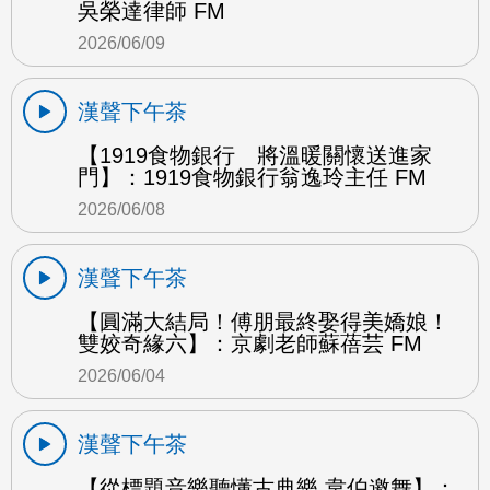
吳榮達律師 FM
2026/06/09
漢聲下午茶
【1919食物銀行 將溫暖關懷送進家
門】：1919食物銀行翁逸玲主任 FM
2026/06/08
漢聲下午茶
【圓滿大結局！傅朋最終娶得美嬌娘！
雙姣奇緣六】：京劇老師蘇蓓芸 FM
2026/06/04
漢聲下午茶
【從標題音樂聽懂古典樂 韋伯邀舞】：