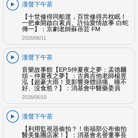
漢聲下午茶
【十世修得同船渡，百世修得共枕眠！
一把傘開啟白素貞、許仙愛情故事 白蛇
傳一】：京劇老師蘇蓓芸 FM
2026/06/11
漢聲下午茶
音樂故事館【EP.5仲夏夜之夢：孟德爾
頌－仲夏夜之夢】：古典吉他老師楊昱
泓【超豪大雨！竟影響身體頭痛、睡不
好、沒食慾？】：消基會中醫藥委員
2026/06/10
漢聲下午茶
【利用監視器偷拍？！衛福部公布偷拍
醫美集團店家！】：消基會名譽董事長