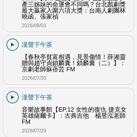
產三姊妹的命運會不同嗎？台北戲劇獎
最大贏家入圍六項大獎：台南人劇團林
曉函、張家禎
2026/08/03
漢聲下午茶
【春秋亭貧富相遇，見景傷情！薛湘靈
贈與趙守貞鎖麟囊！鎖麟囊（二）】：
京劇老師蘇蓓芸 FM
2026/07/30
漢聲下午茶
音樂故事館【EP.12 女性的復仇 捷克女
英雄薩爾卡】：古典吉他 楊昱泓老師
FM
2026/07/29