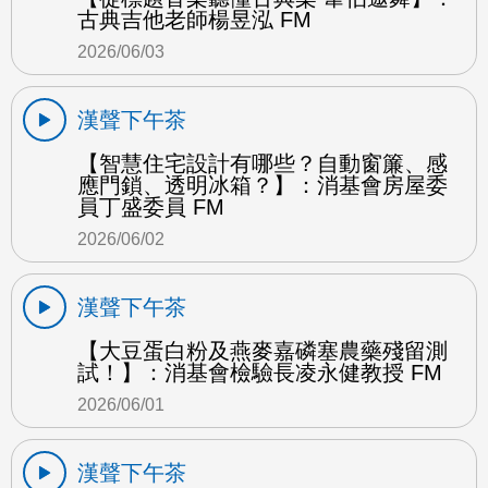
古典吉他老師楊昱泓 FM
2026/06/03
漢聲下午茶
【智慧住宅設計有哪些？自動窗簾、感
應門鎖、透明冰箱？】：消基會房屋委
員丁盛委員 FM
2026/06/02
漢聲下午茶
【大豆蛋白粉及燕麥嘉磷塞農藥殘留測
試！】：消基會檢驗長凌永健教授 FM
2026/06/01
漢聲下午茶