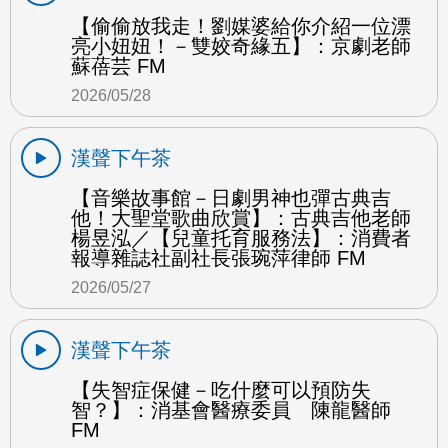
【偷偷放我走！劉媒婆給你介紹一位漂
亮小妞妞！－雙姣奇緣五】：京劇老師
蘇蓓芸 FM
2026/05/28
漢聲下午茶
【音樂故事館－日劇男神也彈古典吉
他！大聖堂歌曲欣賞】：古典吉他老師
楊昱泓／【兒童托育服務法】：消費者
報導雜誌社副社長張琬萍律師 FM
2026/05/27
漢聲下午茶
【失智症保健－吃什麼可以預防失
智？】：消基會醫療委員 陳龍醫師
FM