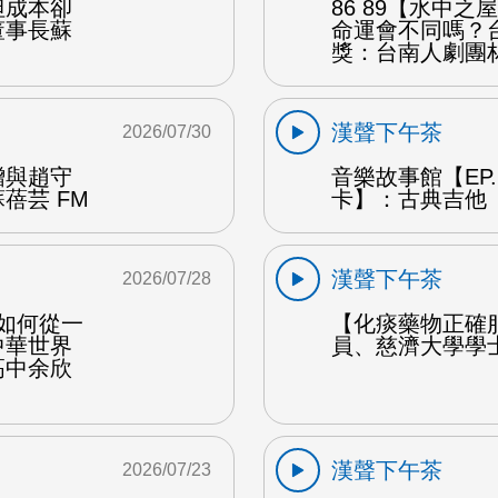
但成本卻
86 89【水中
董事長蘇
命運會不同嗎？
獎：台南人劇團
漢聲下午茶
2026/07/30
贈與趙守
音樂故事館【EP
蓓芸 FM
卡】：古典吉他 
漢聲下午茶
2026/07/28
勒如何從一
【化痰藥物正確
中華世界
員、慈濟大學學
高中余欣
漢聲下午茶
2026/07/23