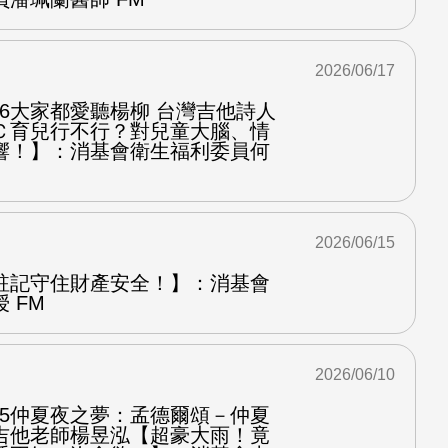
2026/06/17
.6大家都愛聽楊柳 台灣吉他詩人
Ｃ育兒行不行？對兒童大腦、情
響！】：消基會衛生福利委員何
2026/06/15
註記守住財產安全！】：消基會
 FM
2026/06/10
.5仲夏夜之夢：孟德爾頌－仲夏
吉他老師楊昱泓【超豪大雨！竟