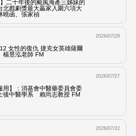
之屋】二十年後的颱風海產三姊妹的
台北戲劇獎最大贏家入圍六項大
林曉函、張家禎
2026/07/29
.12 女性的復仇 捷克女英雄薩爾
楊昱泓老師 FM
2026/07/27
服用】：消基會中醫藥委員會委
士後中醫學系 賴尚志教授 FM
2026/07/22