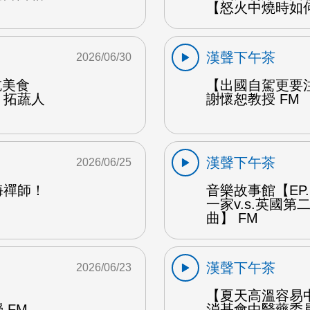
【怒火中燒時如
漢聲下午茶
2026/06/30
能吃美食
【出國自駕更要
：拓蔬人
謝懷恕教授 FM
漢聲下午茶
2026/06/25
海禪師！
音樂故事館【EP
一家v.s.英國
曲】 FM
漢聲下午茶
2026/06/23
【夏天高溫容易
 FM
消基會中醫藥委員