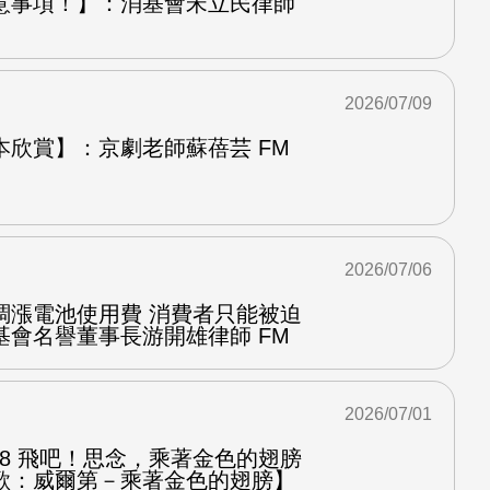
意事項！】：消基會宋立民律師
2026/07/09
本欣賞】：京劇老師蘇蓓芸 FM
2026/07/06
調漲電池使用費 消費者只能被迫
基會名譽董事長游開雄律師 FM
2026/07/01
.8 飛吧！思念，乘著金色的翅膀
歌：威爾第－乘著金色的翅膀】