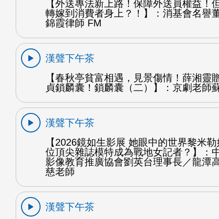
【外送專法新上路！保障外送員權益！
轉嫁到消費者身上？！】：消基會名譽
錦霞律師 FM
漢聲下午茶
【春秋亭貧富相遇，見景傷情！薛湘靈
貞鎖麟囊！鎖麟囊（二）】：京劇老師蘇
漢聲下午茶
【2026鏡如生影展 她眼中的世界黎米
位頂尖雜誌模特成為戰地女記者？】：
影像教育推廣協會劉英台理事長／龍潭
慈老師
漢聲下午茶