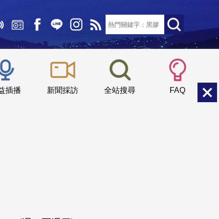
文字大小：
小
中
大
益插播
新聞採訪
全站搜尋
FAQ