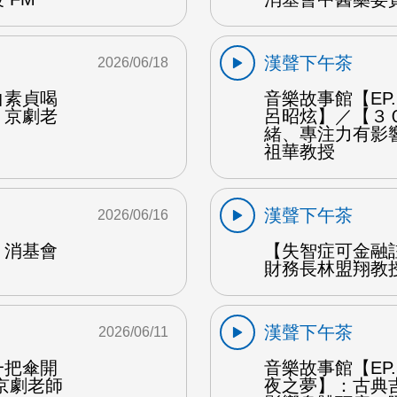
漢聲下午茶
2026/06/18
白素貞喝
音樂故事館【EP
：京劇老
呂昭炫】／【３
緒、專注力有影
祖華教授
漢聲下午茶
2026/06/16
：消基會
【失智症可金融
財務長林盟翔教授
漢聲下午茶
2026/06/11
一把傘開
音樂故事館【EP
京劇老師
夜之夢】：古典