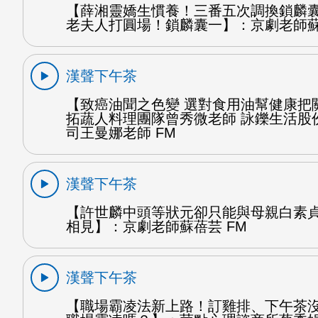
【薛湘靈嬌生慣養！三番五次調換鎖麟
老夫人打圓場！鎖麟囊一】：京劇老師蘇
漢聲下午茶
【致癌油聞之色變 選對食用油幫健康把
拓蔬人料理團隊曾秀微老師 詠鑠生活股
司王曼娜老師 FM
漢聲下午茶
【許世麟中頭等狀元卻只能與母親白素
相見】：京劇老師蘇蓓芸 FM
漢聲下午茶
【職場霸凌法新上路！訂雞排、下午茶