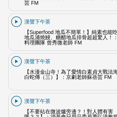
芸 FM
漢聲下午茶
【Superfood 地瓜不簡單！】純素也
地瓜浦燒鰻、糖醋地瓜排骨超超驚人！
料理團隊 曾秀微老師 FM
漢聲下午茶
【水漫金山寺！為了愛情白素貞大戰法
白蛇傳（三）】：京劇老師蘇蓓芸 FM
漢聲下午茶
【不要站在微波爐旁邊？！對人體有害
嗎？？】：消基會日用品委員蕭弘清教授