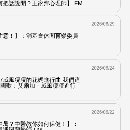
何把話說開？王家齊心理師】 FM
2026/06/29
注意！】：消基會休閒育樂委員
2026/06/24
.7威風凜凜的花媽進行曲 我們這
第二國歌：艾爾加－威風凜凜進行
2026/06/22
中暑？中醫教你如何保健！】：
潘珮蘭醫師 FM