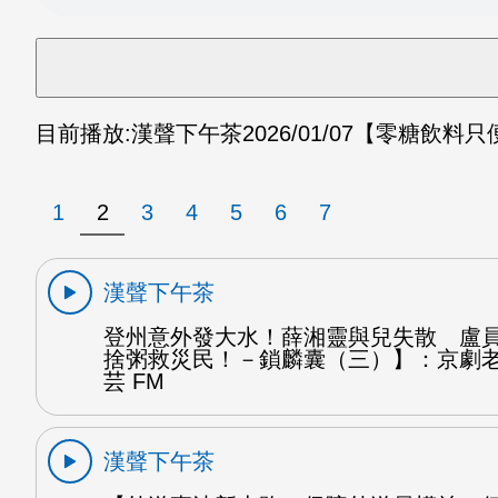
目前播放:
漢聲下午茶
2026/01/07
【零糖飲料只
1
2
3
4
5
6
7
漢聲下午茶
登州意外發大水！薛湘靈與兒失散 盧
捨粥救災民！－鎖麟囊（三）】：京劇
芸 FM
漢聲下午茶