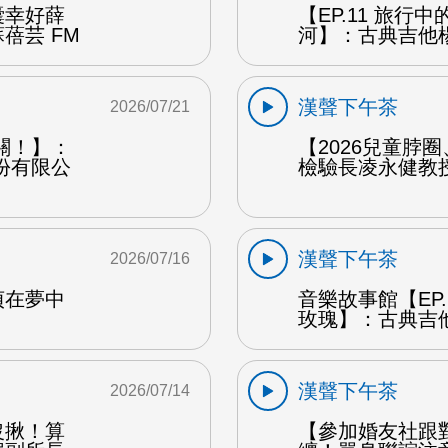
囊幸好薛
【EP.11 旅行
蓓芸 FM
河】：古典吉他楊
漢聲下午茶
2026/07/21
關！】：
【2026兒童脖
份有限公
檢驗長凌永健教授
漢聲下午茶
2026/07/16
貞在夢中
音樂故事館【EP
玫瑰】：古典吉他
漢聲下午茶
2026/07/14
沒揪！算
【參加婚友社跟