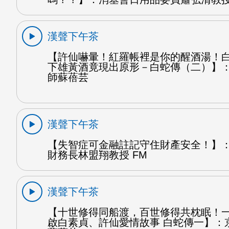
漢聲下午茶
【許仙嚇暈！紅羅帳裡是你的醒酒湯！
下雄黃酒竟現出原形－白蛇傳（二）】
師蘇蓓芸
漢聲下午茶
【失智症可金融註記守住財產安全！】
財務長林盟翔教授 FM
漢聲下午茶
【十世修得同船渡，百世修得共枕眠！
啟白素貞、許仙愛情故事 白蛇傳一】：