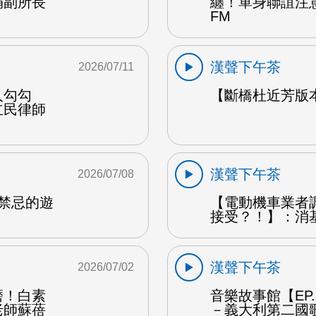
娟副所長
纏！單身聯誼注
FM
漢聲下午茶
2026/07/11
人勾勾
【斷橋杜近芳版
立民律師
漢聲下午茶
2026/07/08
是禁忌的遊
【電動機車業者
接受？！】：消
漢聲下午茶
2026/07/02
磨！白素
音樂故事館【EP
老師蘇蓓
－義大利第二國