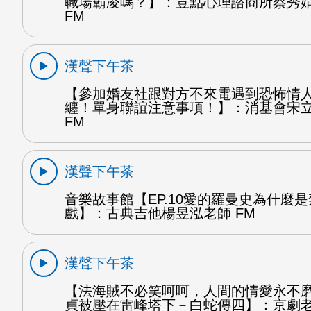
職場霸凌嗎？】：荳點心理諮商所蔡秀
FM
漢聲下午茶
【參加婚友社跟對方不來電遇到恐怖情
纏！單身聯誼注意事項！】：消基會宋
FM
漢聲下午茶
音樂故事館【EP.10愛的羅曼史為什麼
戲】：古典吉他楊昱泓老師 FM
漢聲下午茶
【法海賊不必笑呵呵，人間的情愛永不
貞被壓在雷峰塔下－白蛇傳四】：京劇