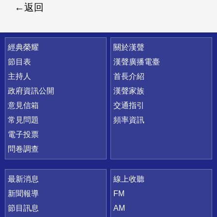
返回
快速連結
經典榮耀
關於漢聲
節目表
漢聲廣播電臺
主持人
首長介紹
政府資訊公開
漢聲家族
意見信箱
交通指引
常見問題
頻率資訊
電子投票
問卷調查
最新消息
線上收聽
新聞報導
FM
節目訊息
AM