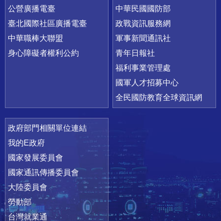
公營廣播電臺
中華民國國防部
臺北國際社區廣播電臺
政戰資訊服務網
中華職棒大聯盟
軍事新聞通訊社
身心障礙者權利公約
青年日報社
福利事業管理處
國軍人才招募中心
全民國防教育全球資訊網
政府部門相關單位連結
我的E政府
國家發展委員會
國家通訊傳播委員會
大陸委員會
勞動部
台灣就業通