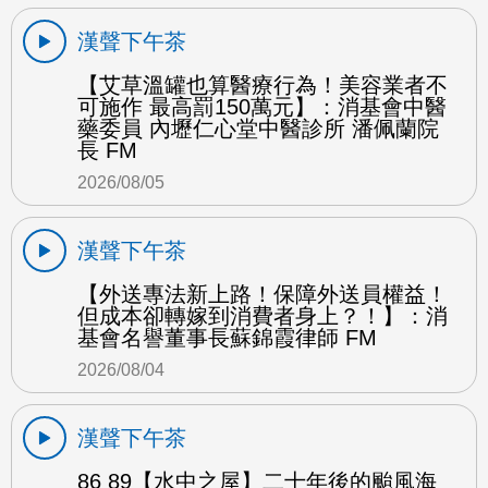
漢聲下午茶
【艾草溫罐也算醫療行為！美容業者不
可施作 最高罰150萬元】：消基會中醫
藥委員 內壢仁心堂中醫診所 潘佩蘭院
長 FM
2026/08/05
漢聲下午茶
【外送專法新上路！保障外送員權益！
但成本卻轉嫁到消費者身上？！】：消
基會名譽董事長蘇錦霞律師 FM
2026/08/04
漢聲下午茶
86 89【水中之屋】二十年後的颱風海