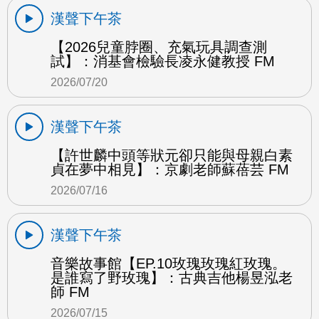
漢聲下午茶
【2026兒童脖圈、充氣玩具調查測
試】：消基會檢驗長凌永健教授 FM
2026/07/20
漢聲下午茶
【許世麟中頭等狀元卻只能與母親白素
貞在夢中相見】：京劇老師蘇蓓芸 FM
2026/07/16
漢聲下午茶
音樂故事館【EP.10玫瑰玫瑰紅玫瑰。
是誰寫了野玫瑰】：古典吉他楊昱泓老
師 FM
2026/07/15