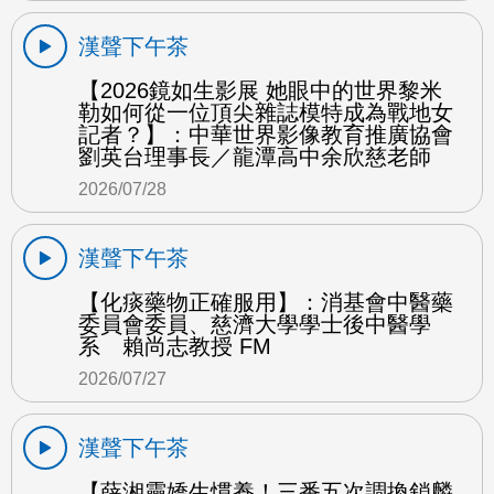
漢聲下午茶
【2026鏡如生影展 她眼中的世界黎米
勒如何從一位頂尖雜誌模特成為戰地女
記者？】：中華世界影像教育推廣協會
劉英台理事長／龍潭高中余欣慈老師
2026/07/28
漢聲下午茶
【化痰藥物正確服用】：消基會中醫藥
委員會委員、慈濟大學學士後中醫學
系 賴尚志教授 FM
2026/07/27
漢聲下午茶
【薛湘靈嬌生慣養！三番五次調換鎖麟