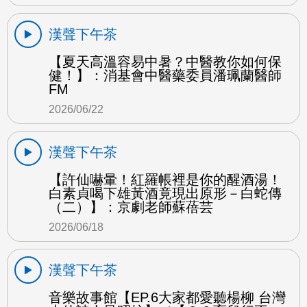
漢聲下午茶
【夏天高溫容易中暑？中醫教你如何保
健！】：消基會中醫藥委員潘珮蘭醫師
FM
2026/06/22
漢聲下午茶
【許仙嚇暈！紅羅帳裡是你的醒酒湯！
白素貞喝下雄黃酒竟現出原形－白蛇傳
（二）】：京劇老師蘇蓓芸
2026/06/18
漢聲下午茶
音樂故事館【EP.6大家都愛聽楊柳 台灣