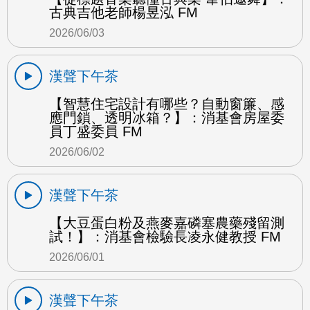
古典吉他老師楊昱泓 FM
2026/06/03
漢聲下午茶
【智慧住宅設計有哪些？自動窗簾、感
應門鎖、透明冰箱？】：消基會房屋委
員丁盛委員 FM
2026/06/02
漢聲下午茶
【大豆蛋白粉及燕麥嘉磷塞農藥殘留測
試！】：消基會檢驗長凌永健教授 FM
2026/06/01
漢聲下午茶