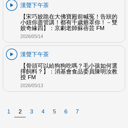
漢聲下午茶
【宋巧姣跪在大佛寶殿前喊冤！告狀的
小妞你盡管講！都有千歲爺罩你！－雙
姣奇緣四】：京劇老師蘇蓓芸 FM
2026/05/14
漢聲下午茶
【骨頭可以給狗狗吃嗎？毛小孩如何選
擇飼料？】：消基會食品委員陳明汝教
授 FM
2026/05/13
1
2
3
4
5
6
7