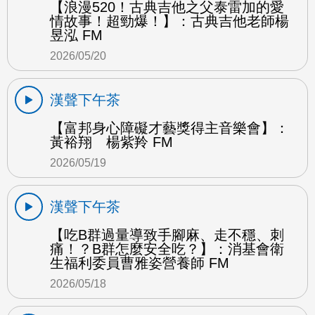
【浪漫520！古典吉他之父泰雷加的愛
情故事！超勁爆！】：古典吉他老師楊
昱泓 FM
2026/05/20
漢聲下午茶
【富邦身心障礙才藝獎得主音樂會】：
黃裕翔 楊紫羚 FM
2026/05/19
漢聲下午茶
【吃B群過量導致手腳麻、走不穩、刺
痛！？B群怎麼安全吃？】：消基會衛
生福利委員曹雅姿營養師 FM
2026/05/18