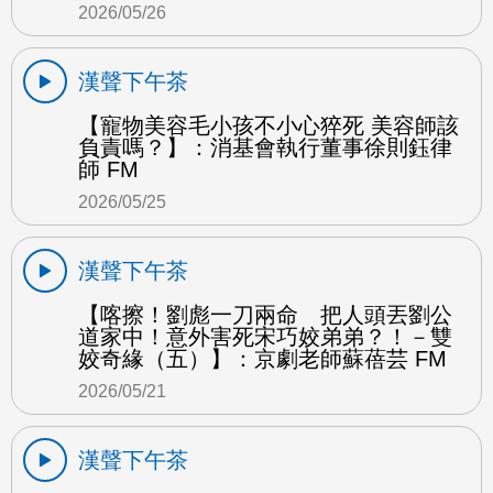
2026/05/26
漢聲下午茶
【寵物美容毛小孩不小心猝死 美容師該
負責嗎？】：消基會執行董事徐則鈺律
師 FM
2026/05/25
漢聲下午茶
【喀擦！劉彪一刀兩命 把人頭丟劉公
道家中！意外害死宋巧姣弟弟？！－雙
姣奇緣（五）】：京劇老師蘇蓓芸 FM
2026/05/21
漢聲下午茶