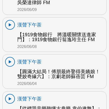
吳榮達律師 FM
2026/06/09
漢聲下午茶
【1919食物銀行 將溫暖關懷送進家
門】：1919食物銀行翁逸玲主任 FM
2026/06/08
漢聲下午茶
【圓滿大結局！傅朋最終娶得美嬌娘！
雙姣奇緣六】：京劇老師蘇蓓芸 FM
2026/06/04
漢聲下午茶
【從標題音樂聽懂古典樂 韋伯邀舞】：