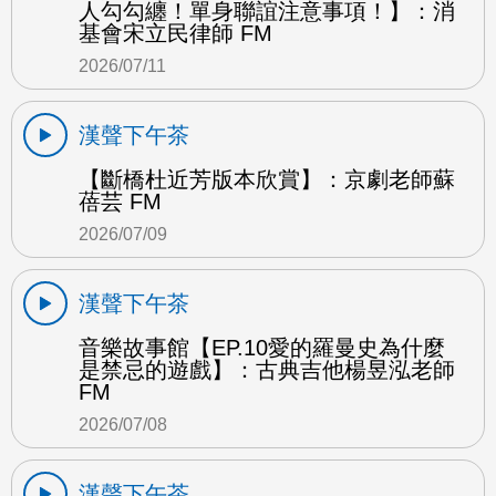
人勾勾纏！單身聯誼注意事項！】：消
基會宋立民律師 FM
2026/07/11
漢聲下午茶
【斷橋杜近芳版本欣賞】：京劇老師蘇
蓓芸 FM
2026/07/09
漢聲下午茶
音樂故事館【EP.10愛的羅曼史為什麼
是禁忌的遊戲】：古典吉他楊昱泓老師
FM
2026/07/08
漢聲下午茶