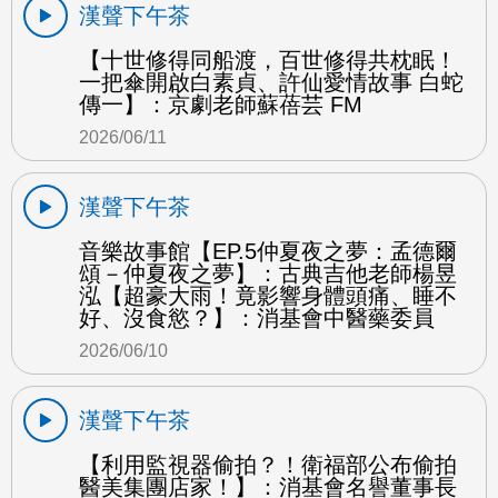
漢聲下午茶
【十世修得同船渡，百世修得共枕眠！
一把傘開啟白素貞、許仙愛情故事 白蛇
傳一】：京劇老師蘇蓓芸 FM
2026/06/11
漢聲下午茶
音樂故事館【EP.5仲夏夜之夢：孟德爾
頌－仲夏夜之夢】：古典吉他老師楊昱
泓【超豪大雨！竟影響身體頭痛、睡不
好、沒食慾？】：消基會中醫藥委員
2026/06/10
漢聲下午茶
【利用監視器偷拍？！衛福部公布偷拍
醫美集團店家！】：消基會名譽董事長