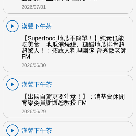
2026/07/01
漢聲下午茶
【Superfood 地瓜不簡單！】純素也能
吃美食 地瓜浦燒鰻、糖醋地瓜排骨超
超驚人！：拓蔬人料理團隊 曾秀微老師
FM
2026/06/30
漢聲下午茶
【出國自駕更要注意！】：消基會休閒
育樂委員謝懷恕教授 FM
2026/06/29
漢聲下午茶