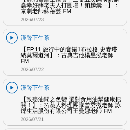
囊幸好薛老夫人打圓場！鎖麟囊一】：
京劇老師蘇蓓芸 FM
2026/07/23
漢聲下午茶
【EP.11 旅行中的音樂1布拉格 史麥塔
納莫爾道河】：古典吉他楊昱泓老師
FM
2026/07/22
漢聲下午茶
【致癌油聞之色變 選對食用油幫健康把
關！】：拓蔬人料理團隊曾秀微老師 詠
鑠生活股份有限公司王曼娜老師 FM
2026/07/21