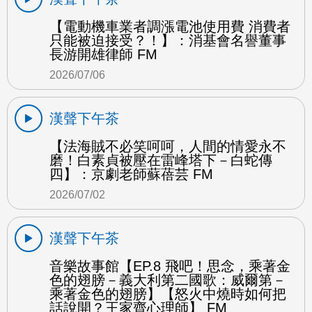
【電動機車業者調漲電池使用費 消費者
只能被迫接受？！】：消基會名譽董事
長游開雄律師 FM
2026/07/06
漢聲下午茶
【法海賊不必笑呵呵，人間的情愛永不
磨！白素貞被壓在雷峰塔下－白蛇傳
四】：京劇老師蘇蓓芸 FM
2026/07/02
漢聲下午茶
音樂故事館【EP.8 飛吧！思念，乘著金
色的翅膀－義大利第二國歌：威爾第－
乘著金色的翅膀】【怒火中燒時如何把
話說開？王家齊心理師】 FM