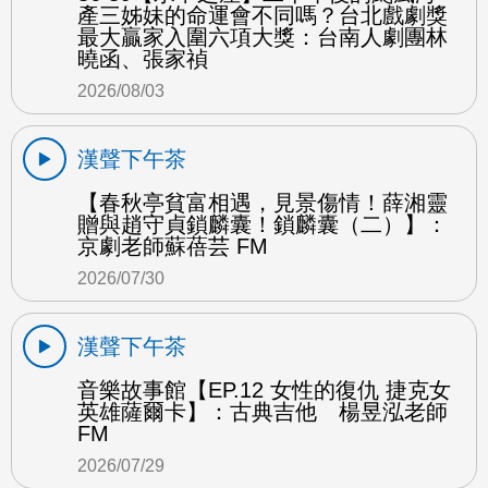
產三姊妹的命運會不同嗎？台北戲劇獎
最大贏家入圍六項大獎：台南人劇團林
曉函、張家禎
2026/08/03
漢聲下午茶
【春秋亭貧富相遇，見景傷情！薛湘靈
贈與趙守貞鎖麟囊！鎖麟囊（二）】：
京劇老師蘇蓓芸 FM
2026/07/30
漢聲下午茶
音樂故事館【EP.12 女性的復仇 捷克女
英雄薩爾卡】：古典吉他 楊昱泓老師
FM
2026/07/29