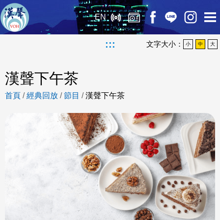
EN
:::
文字大小：
小
中
大
漢聲下午茶
首頁
/
經典回放
/
節目
/
漢聲下午茶