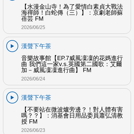
【水漫金山寺！為了愛情白素貞大戰法
海禪師！白蛇傳（三）】：京劇老師蘇
蓓芸 FM
2026/06/25
漢聲下午茶
音樂故事館【EP.7威風凜凜的花媽進行
曲 我們這一家v.s.英國第二國歌：艾爾
加－威風凜凜進行曲】 FM
2026/06/24
漢聲下午茶
【不要站在微波爐旁邊？！對人體有害
嗎？？】：消基會日用品委員蕭弘清教
授 FM
2026/06/23