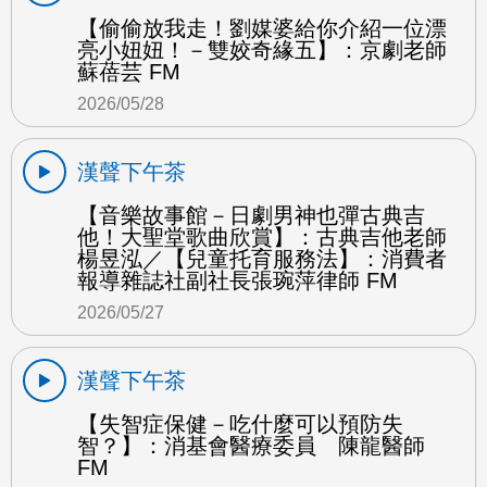
【偷偷放我走！劉媒婆給你介紹一位漂
亮小妞妞！－雙姣奇緣五】：京劇老師
蘇蓓芸 FM
2026/05/28
漢聲下午茶
【音樂故事館－日劇男神也彈古典吉
他！大聖堂歌曲欣賞】：古典吉他老師
楊昱泓／【兒童托育服務法】：消費者
報導雜誌社副社長張琬萍律師 FM
2026/05/27
漢聲下午茶
【失智症保健－吃什麼可以預防失
智？】：消基會醫療委員 陳龍醫師
FM