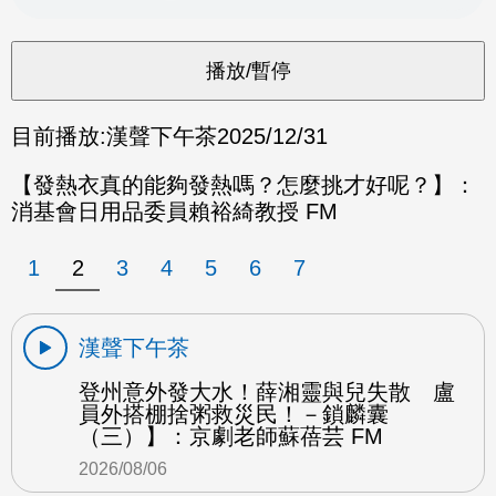
目前播放:
漢聲下午茶
2025/12/31
【發熱衣真的能夠發熱嗎？怎麼挑才好呢？】：
消基會日用品委員賴裕綺教授 FM
1
2
3
4
5
6
7
漢聲下午茶
登州意外發大水！薛湘靈與兒失散 盧
員外搭棚捨粥救災民！－鎖麟囊
（三）】：京劇老師蘇蓓芸 FM
2026/08/06