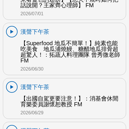
話說開？王家齊心理師】 FM
2026/07/01
漢聲下午茶
【Superfood 地瓜不簡單！】純素也能
吃美食 地瓜浦燒鰻、糖醋地瓜排骨超
超驚人！：拓蔬人料理團隊 曾秀微老師
FM
2026/06/30
漢聲下午茶
【出國自駕更要注意！】：消基會休閒
育樂委員謝懷恕教授 FM
2026/06/29