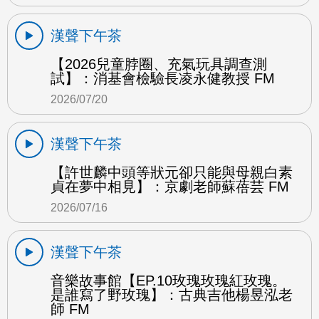
漢聲下午茶
【2026兒童脖圈、充氣玩具調查測
試】：消基會檢驗長凌永健教授 FM
2026/07/20
漢聲下午茶
【許世麟中頭等狀元卻只能與母親白素
貞在夢中相見】：京劇老師蘇蓓芸 FM
2026/07/16
漢聲下午茶
音樂故事館【EP.10玫瑰玫瑰紅玫瑰。
是誰寫了野玫瑰】：古典吉他楊昱泓老
師 FM