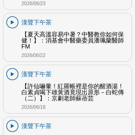
2026/06/23
漢聲下午茶
【夏天高溫容易中暑？中醫教你如何保
健！】：消基會中醫藥委員潘珮蘭醫師
FM
2026/06/22
漢聲下午茶
【許仙嚇暈！紅羅帳裡是你的醒酒湯！
白素貞喝下雄黃酒竟現出原形－白蛇傳
（二）】：京劇老師蘇蓓芸
2026/06/18
漢聲下午茶