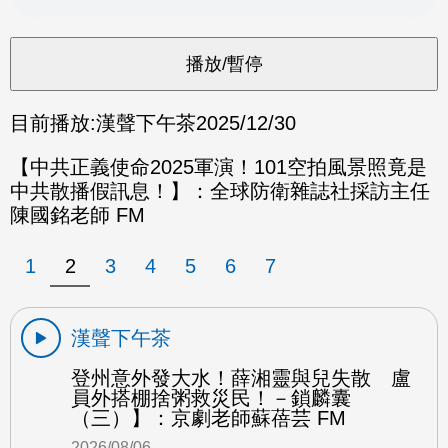
目前播放:
漢聲下午茶
2025/12/30
【中共正義使命2025軍演！101空拍風景照竟是
中共散播假訊息！】：全球防衛雜誌社採訪主任
陳國銘老師 FM
1
2
3
4
5
6
7
漢聲下午茶
登州意外發大水！薛湘靈與兒失散 盧
員外搭棚捨粥救災民！－鎖麟囊
（三）】：京劇老師蘇蓓芸 FM
2026/08/06