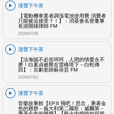
漢聲下午茶
【電動機車業者調漲電池使用費 消費者
只能被迫接受？！】：消基會名譽董事
長游開雄律師 FM
2026/07/06
漢聲下午茶
【法海賊不必笑呵呵，人間的情愛永不
磨！白素貞被壓在雷峰塔下－白蛇傳
四】：京劇老師蘇蓓芸 FM
2026/07/02
漢聲下午茶
音樂故事館【EP.8 飛吧！思念，乘著金
色的翅膀－義大利第二國歌：威爾第－
乘著金色的翅膀】【怒火中燒時如何把