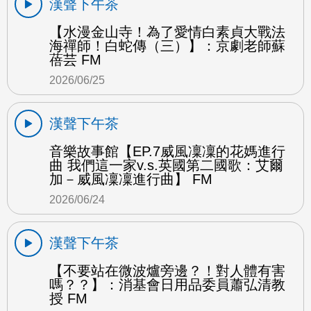
漢聲下午茶
【水漫金山寺！為了愛情白素貞大戰法
海禪師！白蛇傳（三）】：京劇老師蘇
蓓芸 FM
2026/06/25
漢聲下午茶
音樂故事館【EP.7威風凜凜的花媽進行
曲 我們這一家v.s.英國第二國歌：艾爾
加－威風凜凜進行曲】 FM
2026/06/24
漢聲下午茶
【不要站在微波爐旁邊？！對人體有害
嗎？？】：消基會日用品委員蕭弘清教
授 FM