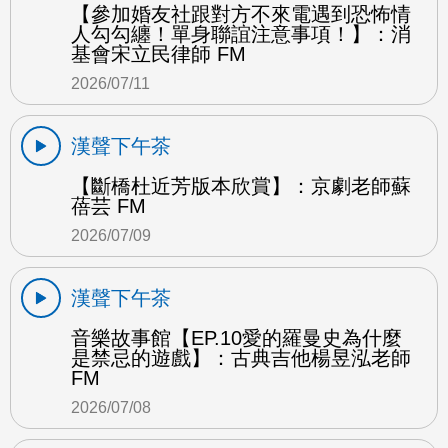
【參加婚友社跟對方不來電遇到恐怖情
人勾勾纏！單身聯誼注意事項！】：消
基會宋立民律師 FM
2026/07/11
漢聲下午茶
【斷橋杜近芳版本欣賞】：京劇老師蘇
蓓芸 FM
2026/07/09
漢聲下午茶
音樂故事館【EP.10愛的羅曼史為什麼
是禁忌的遊戲】：古典吉他楊昱泓老師
FM
2026/07/08