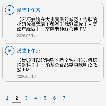
漢聲下午茶
【宋巧姣跪在大佛寶殿前喊冤！告狀的
小妞你盡管講！都有千歲爺罩你！－雙
姣奇緣四】：京劇老師蘇蓓芸 FM
2026/05/14
漢聲下午茶
【骨頭可以給狗狗吃嗎？毛小孩如何選
擇飼料？】：消基會食品委員陳明汝教
授 FM
2026/05/13
1
2
3
4
5
6
7