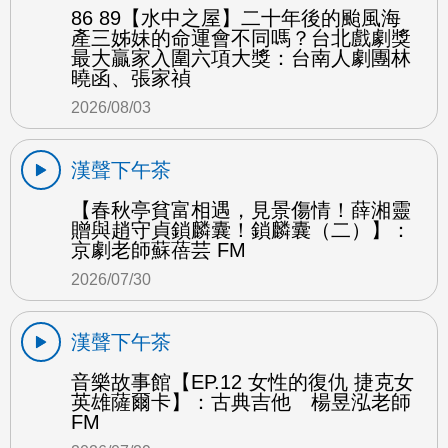
86 89【水中之屋】二十年後的颱風海
產三姊妹的命運會不同嗎？台北戲劇獎
最大贏家入圍六項大獎：台南人劇團林
曉函、張家禎
2026/08/03
漢聲下午茶
【春秋亭貧富相遇，見景傷情！薛湘靈
贈與趙守貞鎖麟囊！鎖麟囊（二）】：
京劇老師蘇蓓芸 FM
2026/07/30
漢聲下午茶
音樂故事館【EP.12 女性的復仇 捷克女
英雄薩爾卡】：古典吉他 楊昱泓老師
FM