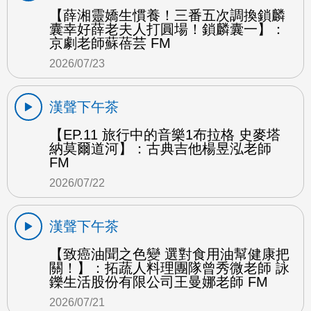
【薛湘靈嬌生慣養！三番五次調換鎖麟
囊幸好薛老夫人打圓場！鎖麟囊一】：
京劇老師蘇蓓芸 FM
2026/07/23
漢聲下午茶
【EP.11 旅行中的音樂1布拉格 史麥塔
納莫爾道河】：古典吉他楊昱泓老師
FM
2026/07/22
漢聲下午茶
【致癌油聞之色變 選對食用油幫健康把
關！】：拓蔬人料理團隊曾秀微老師 詠
鑠生活股份有限公司王曼娜老師 FM
2026/07/21