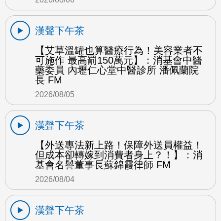
漢聲下午茶
【艾草溫罐也算醫療行為！美容業者不
可施作 最高罰150萬元】：消基會中醫
藥委員 內壢仁心堂中醫診所 潘佩蘭院
長 FM
2026/08/05
漢聲下午茶
【外送專法新上路！保障外送員權益！
但成本卻轉嫁到消費者身上？！】：消
基會名譽董事長蘇錦霞律師 FM
2026/08/04
漢聲下午茶