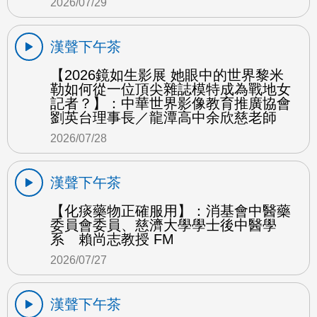
2026/07/29
漢聲下午茶
【2026鏡如生影展 她眼中的世界黎米
勒如何從一位頂尖雜誌模特成為戰地女
記者？】：中華世界影像教育推廣協會
劉英台理事長／龍潭高中余欣慈老師
2026/07/28
漢聲下午茶
【化痰藥物正確服用】：消基會中醫藥
委員會委員、慈濟大學學士後中醫學
系 賴尚志教授 FM
2026/07/27
漢聲下午茶