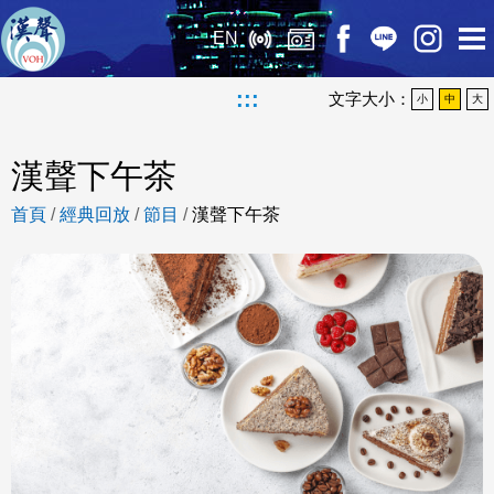
EN
:::
文字大小：
小
中
大
漢聲下午茶
首頁
/
經典回放
/
節目
/
漢聲下午茶