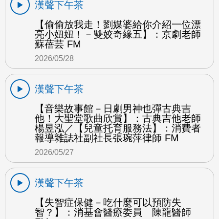
漢聲下午茶
【偷偷放我走！劉媒婆給你介紹一位漂
亮小妞妞！－雙姣奇緣五】：京劇老師
蘇蓓芸 FM
2026/05/28
漢聲下午茶
【音樂故事館－日劇男神也彈古典吉
他！大聖堂歌曲欣賞】：古典吉他老師
楊昱泓／【兒童托育服務法】：消費者
報導雜誌社副社長張琬萍律師 FM
2026/05/27
漢聲下午茶
【失智症保健－吃什麼可以預防失
智？】：消基會醫療委員 陳龍醫師