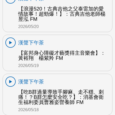
【浪漫520！古典吉他之父泰雷加的愛
情故事！超勁爆！】：古典吉他老師楊
昱泓 FM
2026/05/20
漢聲下午茶
【富邦身心障礙才藝獎得主音樂會】：
黃裕翔 楊紫羚 FM
2026/05/19
漢聲下午茶
【吃B群過量導致手腳麻、走不穩、刺
痛！？B群怎麼安全吃？】：消基會衛
生福利委員曹雅姿營養師 FM
2026/05/18