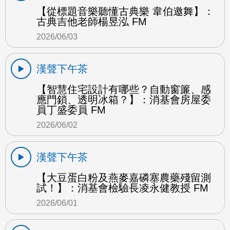
【從標題音樂聽懂古典樂 韋伯邀舞】：
古典吉他老師楊昱泓 FM
2026/06/03
漢聲下午茶
【智慧住宅設計有哪些？自動窗簾、感
應門鎖、透明冰箱？】：消基會房屋委
員丁盛委員 FM
2026/06/02
漢聲下午茶
【大豆蛋白粉及燕麥嘉磷塞農藥殘留測
試！】：消基會檢驗長凌永健教授 FM
2026/06/01