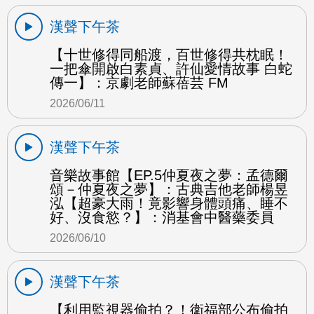
漢聲下午茶
【十世修得同船渡，百世修得共枕眠！
一把傘開啟白素貞、許仙愛情故事 白蛇
傳一】：京劇老師蘇蓓芸 FM
2026/06/11
漢聲下午茶
音樂故事館【EP.5仲夏夜之夢：孟德爾
頌－仲夏夜之夢】：古典吉他老師楊昱
泓【超豪大雨！竟影響身體頭痛、睡不
好、沒食慾？】：消基會中醫藥委員
2026/06/10
漢聲下午茶
【利用監視器偷拍？！衛福部公布偷拍