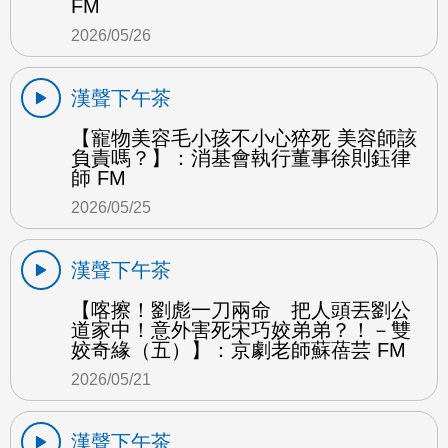
FM
2026/05/26
漢聲下午茶
【寵物美容毛小孩不小心猝死 美容師該
負責嗎？】：消基會執行董事徐則鈺律
師 FM
2026/05/25
漢聲下午茶
【喀擦！劉彪一刀兩命 把人頭丟劉公
道家中！意外害死宋巧姣弟弟？！－雙
姣奇緣（五）】：京劇老師蘇蓓芸 FM
2026/05/21
漢聲下午茶