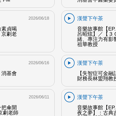
漢聲下午茶
2026/06/18
白素貞喝
音樂故事館【EP
：京劇老
呂昭炫】／【３
緒、專注力有影
祖華教授
漢聲下午茶
2026/06/16
：消基會
【失智症可金融
財務長林盟翔教授
漢聲下午茶
2026/06/11
一把傘開
音樂故事館【EP
京劇老師
夜之夢】：古典