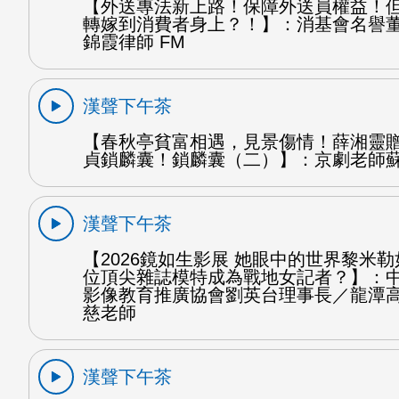
【外送專法新上路！保障外送員權益！
轉嫁到消費者身上？！】：消基會名譽
錦霞律師 FM
漢聲下午茶
【春秋亭貧富相遇，見景傷情！薛湘靈
貞鎖麟囊！鎖麟囊（二）】：京劇老師蘇
漢聲下午茶
【2026鏡如生影展 她眼中的世界黎米
位頂尖雜誌模特成為戰地女記者？】：
影像教育推廣協會劉英台理事長／龍潭
慈老師
漢聲下午茶