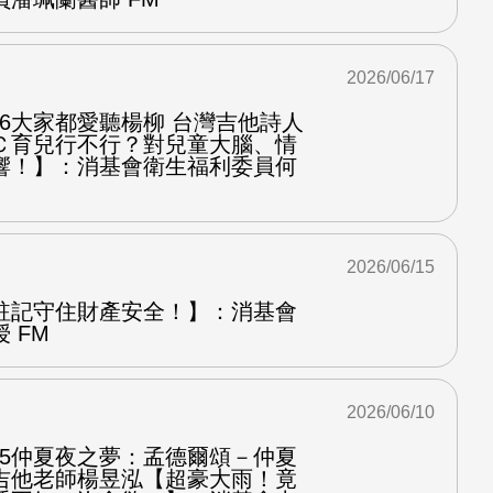
2026/06/17
.6大家都愛聽楊柳 台灣吉他詩人
Ｃ育兒行不行？對兒童大腦、情
響！】：消基會衛生福利委員何
2026/06/15
註記守住財產安全！】：消基會
 FM
2026/06/10
.5仲夏夜之夢：孟德爾頌－仲夏
吉他老師楊昱泓【超豪大雨！竟