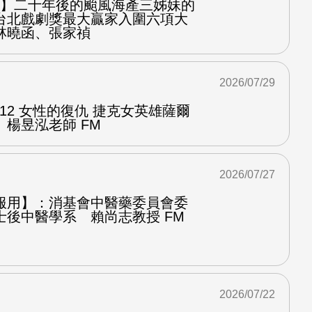
之屋】二十年後的颱風海產三姊妹的
台北戲劇獎最大贏家入圍六項大
林曉函、張家禎
2026/07/29
.12 女性的復仇 捷克女英雄薩爾
楊昱泓老師 FM
2026/07/27
服用】：消基會中醫藥委員會委
士後中醫學系 賴尚志教授 FM
2026/07/22