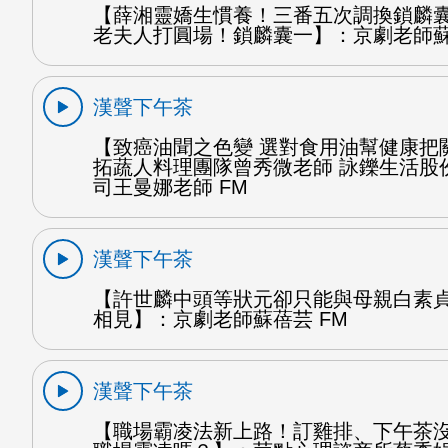
【薛湘靈嬌生慣養！三番五次調換鎖麟
老夫人打圓場！鎖麟囊一】：京劇老師蘇
漢聲下午茶
【致癌油聞之色變 選對食用油幫健康把
拓蔬人料理團隊曾秀微老師 詠鑠生活股
司王曼娜老師 FM
漢聲下午茶
【許世麟中頭等狀元卻只能與母親白素
相見】：京劇老師蘇蓓芸 FM
漢聲下午茶
【職場霸凌法新上路！訂雞排、下午茶