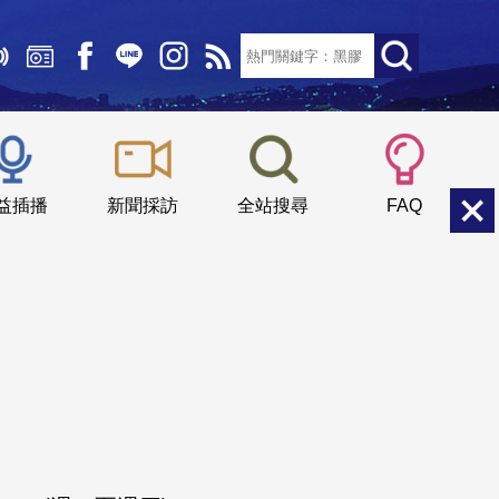
文字大小：
小
中
大
益插播
新聞採訪
全站搜尋
FAQ