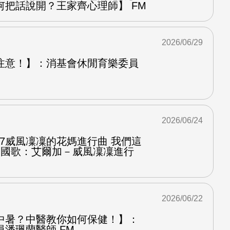
何把話說開？王家齊心理師】 FM
2026/06/29
注意！】：消基會休閒育樂委員
2026/06/24
.7威風凜凜的花媽進行曲 我們這
第二國歌：艾爾加－威風凜凜進行
2026/06/22
中暑？中醫教你如何保健！】：
潘珮蘭醫師 FM