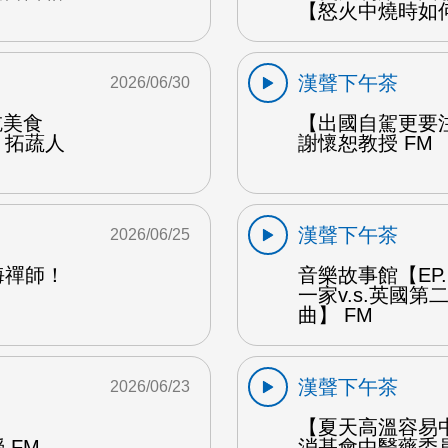
【怒火中燒時如
漢聲下午茶
2026/06/30
能吃美食
【出國自駕更要
：拓蔬人
謝懷恕教授 FM
漢聲下午茶
2026/06/25
海禪師！
音樂故事館【EP
一家v.s.英國
曲】 FM
漢聲下午茶
2026/06/23
【夏天高溫容易
 FM
消基會中醫藥委員