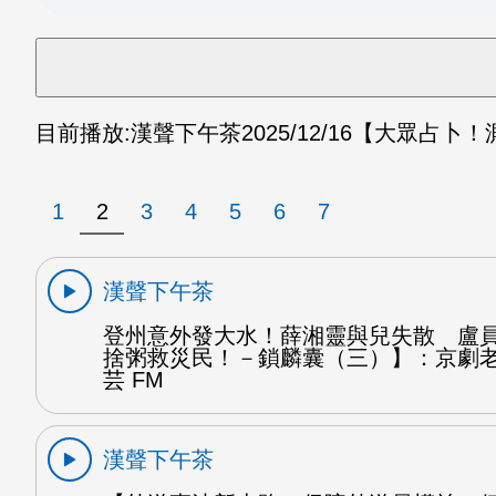
目前播放:
漢聲下午茶
2025/12/16
【大眾占卜！
1
2
3
4
5
6
7
漢聲下午茶
登州意外發大水！薛湘靈與兒失散 盧
捨粥救災民！－鎖麟囊（三）】：京劇
芸 FM
漢聲下午茶