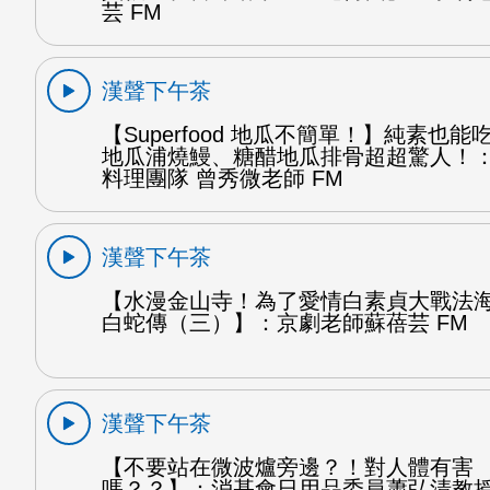
芸 FM
漢聲下午茶
【Superfood 地瓜不簡單！】純素也
地瓜浦燒鰻、糖醋地瓜排骨超超驚人！
料理團隊 曾秀微老師 FM
漢聲下午茶
【水漫金山寺！為了愛情白素貞大戰法
白蛇傳（三）】：京劇老師蘇蓓芸 FM
漢聲下午茶
【不要站在微波爐旁邊？！對人體有害
嗎？？】：消基會日用品委員蕭弘清教授