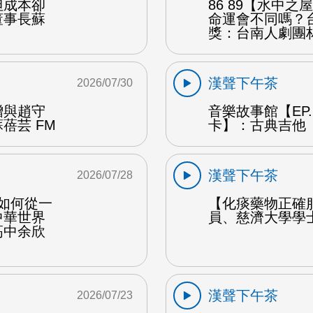
但成本卻
86 89【水中
董事長蘇
命運會不同嗎？
獎：台南人劇團
漢聲下午茶
2026/07/30
贈與趙守
音樂故事館【EP
蓓芸 FM
卡】：古典吉他 
漢聲下午茶
2026/07/28
勒如何從一
【化痰藥物正確
中華世界
員、慈濟大學學
高中余欣
漢聲下午茶
2026/07/23