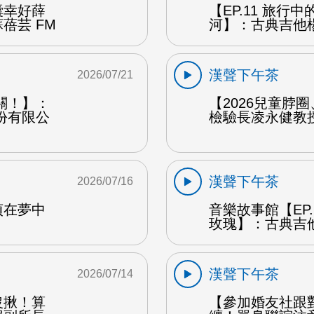
囊幸好薛
【EP.11 旅行
蓓芸 FM
河】：古典吉他楊
漢聲下午茶
2026/07/21
關！】：
【2026兒童脖
份有限公
檢驗長凌永健教授
漢聲下午茶
2026/07/16
貞在夢中
音樂故事館【EP
玫瑰】：古典吉他
漢聲下午茶
2026/07/14
沒揪！算
【參加婚友社跟