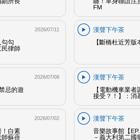
娟副所長
纏！單身聯誼注
FM
漢聲下午茶
2026/07/11
人勾勾
【斷橋杜近芳版
立民律師
漢聲下午茶
2026/07/08
是禁忌的遊
【電動機車業者
接受？！】：消
漢聲下午茶
2026/07/02
磨！白素
音樂故事館【EP
老師蘇蓓
－義大利第二國