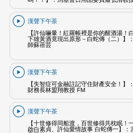
漢聲下午茶
【許仙嚇暈！紅羅帳裡是你的醒酒湯！
下雄黃酒竟現出原形－白蛇傳（二）】
師蘇蓓芸
漢聲下午茶
【失智症可金融註記守住財產安全！】
財務長林盟翔教授 FM
漢聲下午茶
【十世修得同船渡，百世修得共枕眠！
啟白素貞、許仙愛情故事 白蛇傳一】：