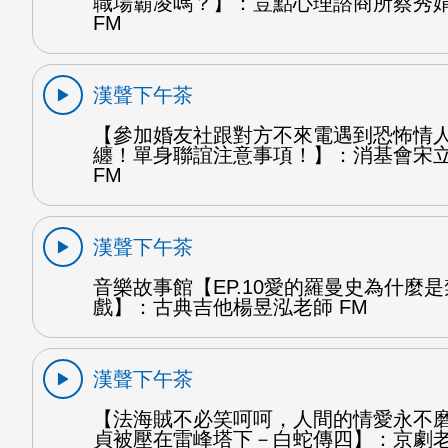
職場霸凌嗎？】：荳點心理諮商所蔡秀
FM
漢聲下午茶
【參加婚友社跟對方不來電遇到恐怖情
纏！單身聯誼注意事項！】：消基會宋
FM
漢聲下午茶
音樂故事館【EP.10愛的羅曼史為什麼
戲】：古典吉他楊昱泓老師 FM
漢聲下午茶
【法海賊不必笑呵呵，人間的情愛永不
貞被壓在雷峰塔下－白蛇傳四】：京劇