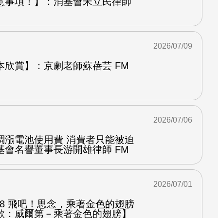
意事項！】：消基會宋立民律師
2026/07/09
本欣賞】：京劇老師蘇蓓芸 FM
2026/07/06
調漲電池使用費 消費者只能被迫
基會名譽董事長游開雄律師 FM
2026/07/01
.8 飛吧！思念，乘著金色的翅膀
歌：威爾第－乘著金色的翅膀】