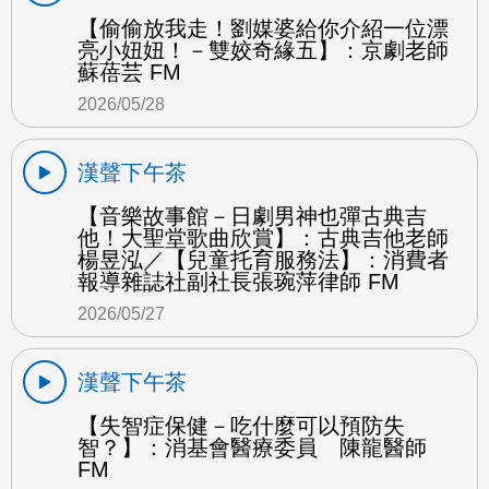
【偷偷放我走！劉媒婆給你介紹一位漂
亮小妞妞！－雙姣奇緣五】：京劇老師
蘇蓓芸 FM
2026/05/28
漢聲下午茶
【音樂故事館－日劇男神也彈古典吉
他！大聖堂歌曲欣賞】：古典吉他老師
楊昱泓／【兒童托育服務法】：消費者
報導雜誌社副社長張琬萍律師 FM
2026/05/27
漢聲下午茶
【失智症保健－吃什麼可以預防失
智？】：消基會醫療委員 陳龍醫師
FM