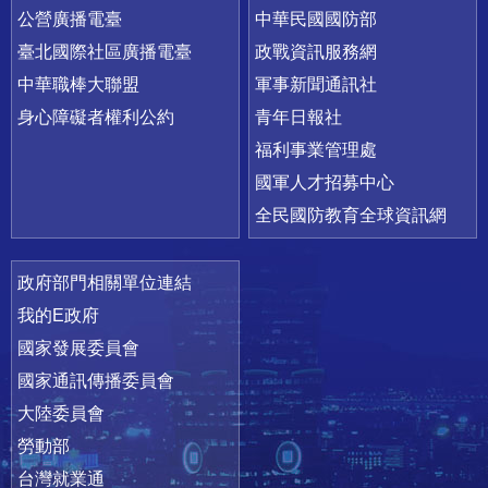
公營廣播電臺
中華民國國防部
臺北國際社區廣播電臺
政戰資訊服務網
中華職棒大聯盟
軍事新聞通訊社
身心障礙者權利公約
青年日報社
福利事業管理處
國軍人才招募中心
全民國防教育全球資訊網
政府部門相關單位連結
我的E政府
國家發展委員會
國家通訊傳播委員會
大陸委員會
勞動部
台灣就業通