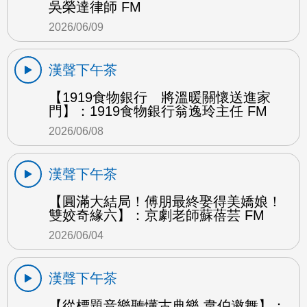
吳榮達律師 FM
2026/06/09
漢聲下午茶
【1919食物銀行 將溫暖關懷送進家
門】：1919食物銀行翁逸玲主任 FM
2026/06/08
漢聲下午茶
【圓滿大結局！傅朋最終娶得美嬌娘！
雙姣奇緣六】：京劇老師蘇蓓芸 FM
2026/06/04
漢聲下午茶
【從標題音樂聽懂古典樂 韋伯邀舞】：