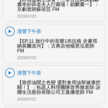
囊幸好薛老夫人打圓場！鎖麟囊一】：
京劇老師蘇蓓芸 FM
2026/07/23
漢聲下午茶
【EP.11 旅行中的音樂1布拉格 史麥塔
納莫爾道河】：古典吉他楊昱泓老師
FM
2026/07/22
漢聲下午茶
【致癌油聞之色變 選對食用油幫健康把
關！】：拓蔬人料理團隊曾秀微老師 詠
鑠生活股份有限公司王曼娜老師 FM
2026/07/21