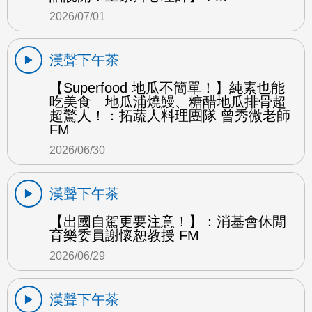
2026/07/01
漢聲下午茶
【Superfood 地瓜不簡單！】純素也能
吃美食 地瓜浦燒鰻、糖醋地瓜排骨超
超驚人！：拓蔬人料理團隊 曾秀微老師
FM
2026/06/30
漢聲下午茶
【出國自駕更要注意！】：消基會休閒
育樂委員謝懷恕教授 FM
2026/06/29
漢聲下午茶