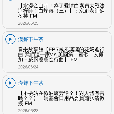
【水漫金山寺！為了愛情白素貞大戰法
海禪師！白蛇傳（三）】：京劇老師蘇
蓓芸 FM
2026/06/25
漢聲下午茶
音樂故事館【EP.7威風凜凜的花媽進行
曲 我們這一家v.s.英國第二國歌：艾爾
加－威風凜凜進行曲】 FM
2026/06/24
漢聲下午茶
【不要站在微波爐旁邊？！對人體有害
嗎？？】：消基會日用品委員蕭弘清教
授 FM
2026/06/23