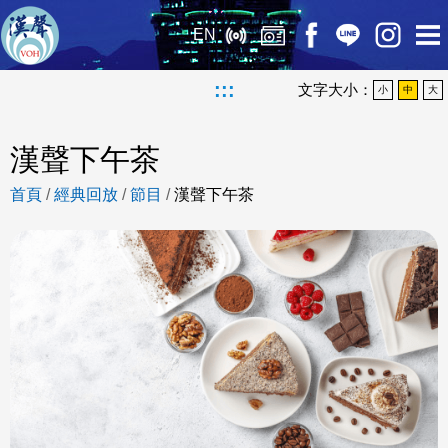
EN
:::
文字大小：
小
中
大
漢聲下午茶
首頁
/
經典回放
/
節目
/
漢聲下午茶