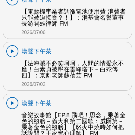
【電動機車業者調漲電池使用費 消費者
只能被迫接受？！】：消基會名譽董事
長游開雄律師 FM
2026/07/06
漢聲下午茶
【法海賊不必笑呵呵，人間的情愛永不
磨！白素貞被壓在雷峰塔下－白蛇傳
四】：京劇老師蘇蓓芸 FM
2026/07/02
漢聲下午茶
音樂故事館【EP.8 飛吧！思念，乘著金
色的翅膀－義大利第二國歌：威爾第－
乘著金色的翅膀】【怒火中燒時如何把
話說開？王家齊心理師】 FM