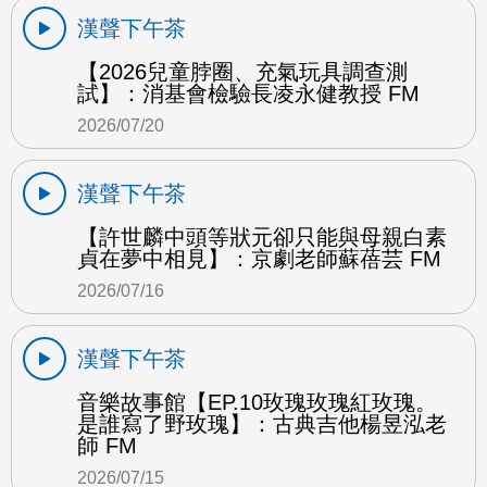
漢聲下午茶
【2026兒童脖圈、充氣玩具調查測
試】：消基會檢驗長凌永健教授 FM
2026/07/20
漢聲下午茶
【許世麟中頭等狀元卻只能與母親白素
貞在夢中相見】：京劇老師蘇蓓芸 FM
2026/07/16
漢聲下午茶
音樂故事館【EP.10玫瑰玫瑰紅玫瑰。
是誰寫了野玫瑰】：古典吉他楊昱泓老
師 FM
2026/07/15