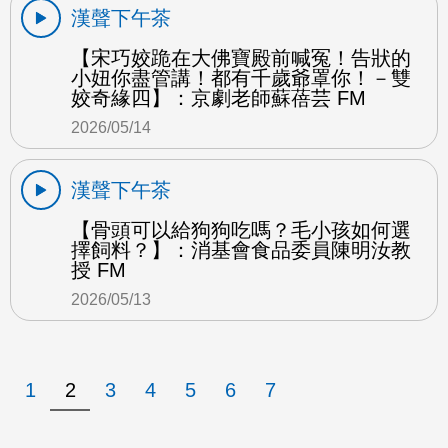
漢聲下午茶
【宋巧姣跪在大佛寶殿前喊冤！告狀的
小妞你盡管講！都有千歲爺罩你！－雙
姣奇緣四】：京劇老師蘇蓓芸 FM
2026/05/14
漢聲下午茶
【骨頭可以給狗狗吃嗎？毛小孩如何選
擇飼料？】：消基會食品委員陳明汝教
授 FM
2026/05/13
1
2
3
4
5
6
7