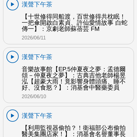
漢聲下午茶
【十世修得同船渡，百世修得共枕眠！
一把傘開啟白素貞、許仙愛情故事 白蛇
傳一】：京劇老師蘇蓓芸 FM
2026/06/11
漢聲下午茶
音樂故事館【EP.5仲夏夜之夢：孟德爾
頌－仲夏夜之夢】：古典吉他老師楊昱
泓【超豪大雨！竟影響身體頭痛、睡不
好、沒食慾？】：消基會中醫藥委員
2026/06/10
漢聲下午茶
【利用監視器偷拍？！衛福部公布偷拍
醫美集團店家！】：消基會名譽董事長