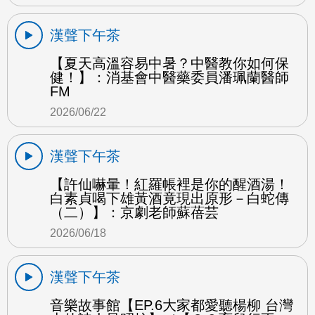
漢聲下午茶
【夏天高溫容易中暑？中醫教你如何保
健！】：消基會中醫藥委員潘珮蘭醫師
FM
2026/06/22
漢聲下午茶
【許仙嚇暈！紅羅帳裡是你的醒酒湯！
白素貞喝下雄黃酒竟現出原形－白蛇傳
（二）】：京劇老師蘇蓓芸
2026/06/18
漢聲下午茶
音樂故事館【EP.6大家都愛聽楊柳 台灣