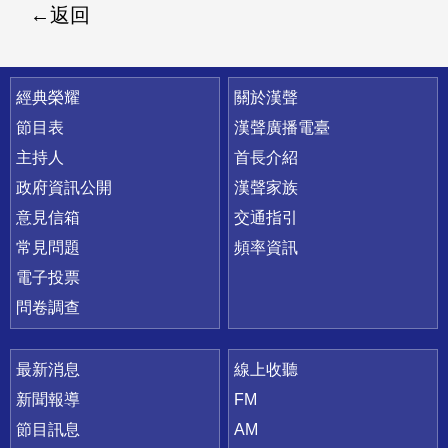
返回
快速連結
經典榮耀
關於漢聲
節目表
漢聲廣播電臺
主持人
首長介紹
政府資訊公開
漢聲家族
意見信箱
交通指引
常見問題
頻率資訊
電子投票
問卷調查
最新消息
線上收聽
新聞報導
FM
節目訊息
AM