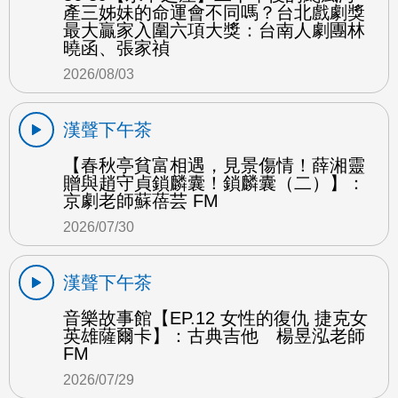
產三姊妹的命運會不同嗎？台北戲劇獎
最大贏家入圍六項大獎：台南人劇團林
曉函、張家禎
2026/08/03
漢聲下午茶
【春秋亭貧富相遇，見景傷情！薛湘靈
贈與趙守貞鎖麟囊！鎖麟囊（二）】：
京劇老師蘇蓓芸 FM
2026/07/30
漢聲下午茶
音樂故事館【EP.12 女性的復仇 捷克女
英雄薩爾卡】：古典吉他 楊昱泓老師
FM
2026/07/29