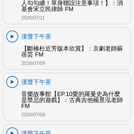
人勾勾纏！單身聯誼注意事項！】：消
基會宋立民律師 FM
2026/07/11
漢聲下午茶
【斷橋杜近芳版本欣賞】：京劇老師蘇
蓓芸 FM
2026/07/09
漢聲下午茶
音樂故事館【EP.10愛的羅曼史為什麼
是禁忌的遊戲】：古典吉他楊昱泓老師
FM
2026/07/08
漢聲下午茶