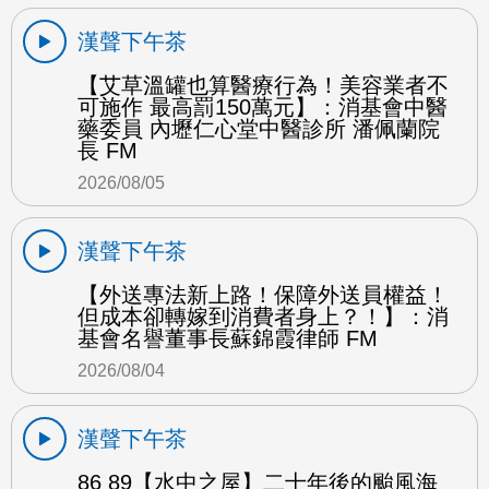
漢聲下午茶
【艾草溫罐也算醫療行為！美容業者不
可施作 最高罰150萬元】：消基會中醫
藥委員 內壢仁心堂中醫診所 潘佩蘭院
長 FM
2026/08/05
漢聲下午茶
【外送專法新上路！保障外送員權益！
但成本卻轉嫁到消費者身上？！】：消
基會名譽董事長蘇錦霞律師 FM
2026/08/04
漢聲下午茶
86 89【水中之屋】二十年後的颱風海