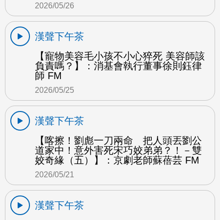
2026/05/26
漢聲下午茶
【寵物美容毛小孩不小心猝死 美容師該
負責嗎？】：消基會執行董事徐則鈺律
師 FM
2026/05/25
漢聲下午茶
【喀擦！劉彪一刀兩命 把人頭丟劉公
道家中！意外害死宋巧姣弟弟？！－雙
姣奇緣（五）】：京劇老師蘇蓓芸 FM
2026/05/21
漢聲下午茶