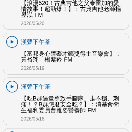
【浪漫520！古典吉他之父泰雷加的愛
情故事！超勁爆！】：古典吉他老師楊
昱泓 FM
2026/05/20
漢聲下午茶
【富邦身心障礙才藝獎得主音樂會】：
黃裕翔 楊紫羚 FM
2026/05/19
漢聲下午茶
【吃B群過量導致手腳麻、走不穩、刺
痛！？B群怎麼安全吃？】：消基會衛
生福利委員曹雅姿營養師 FM
2026/05/18