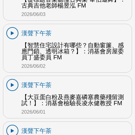
古典吉他老師楊昱泓 FM
2026/06/03
漢聲下午茶
【智慧住宅設計有哪些？自動窗簾、感
應門鎖、透明冰箱？】：消基會房屋委
員丁盛委員 FM
2026/06/02
漢聲下午茶
【大豆蛋白粉及燕麥嘉磷塞農藥殘留測
試！】：消基會檢驗長凌永健教授 FM
2026/06/01
漢聲下午茶