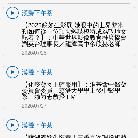
漢聲下午茶
【2026鏡如生影展 她眼中的世界黎米
勒如何從一位頂尖雜誌模特成為戰地女
記者？】：中華世界影像教育推廣協會
劉英台理事長／龍潭高中余欣慈老師
2026/07/28
漢聲下午茶
【化痰藥物正確服用】：消基會中醫藥
委員會委員、慈濟大學學士後中醫學
系 賴尚志教授 FM
2026/07/27
漢聲下午茶
【薛湘靈嬌生慣養！三番五次調換鎖麟