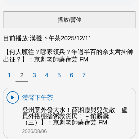
目前播放:
漢聲下午茶
2025/12/11
【何人願往？哪家領兵？年過半百的佘太君掛帥
出征？】：京劇老師蘇蓓芸 FM
1
2
3
4
5
6
7
漢聲下午茶
登州意外發大水！薛湘靈與兒失散 盧
員外搭棚捨粥救災民！－鎖麟囊
（三）】：京劇老師蘇蓓芸 FM
2026/08/06