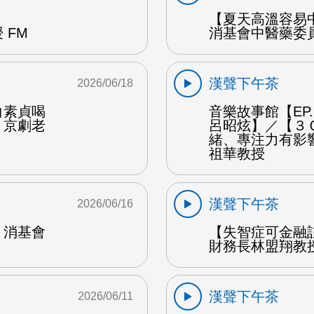
【夏天高溫容易
 FM
消基會中醫藥委員
漢聲下午茶
2026/06/18
白素貞喝
音樂故事館【EP
：京劇老
呂昭炫】／【３
緒、專注力有影
祖華教授
漢聲下午茶
2026/06/16
：消基會
【失智症可金融
財務長林盟翔教授
漢聲下午茶
2026/06/11