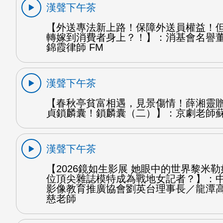
漢聲下午茶
【外送專法新上路！保障外送員權益！
轉嫁到消費者身上？！】：消基會名譽
錦霞律師 FM
漢聲下午茶
【春秋亭貧富相遇，見景傷情！薛湘靈
貞鎖麟囊！鎖麟囊（二）】：京劇老師蘇
漢聲下午茶
【2026鏡如生影展 她眼中的世界黎米
位頂尖雜誌模特成為戰地女記者？】：
影像教育推廣協會劉英台理事長／龍潭
慈老師