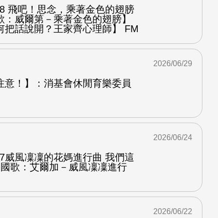
.8 飛吧！思念，乘著金色的翅膀
歌：威爾第－乘著金色的翅膀】
何把話說開？王家齊心理師】 FM
2026/06/29
注意！】：消基會休閒育樂委員
2026/06/24
.7威風凜凜的花媽進行曲 我們這
第二國歌：艾爾加－威風凜凜進行
2026/06/22