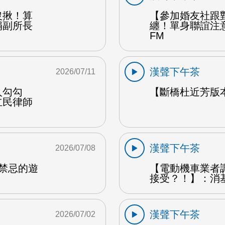
沒揪！算
【參加婚友社跟
娟副所長
纏！單身聯誼注
FM
漢聲下午茶
2026/07/11
人勾勾
【斷橋杜近芳版
立民律師
漢聲下午茶
2026/07/08
是禁忌的遊
【電動機車業者
接受？！】：消
漢聲下午茶
2026/07/02