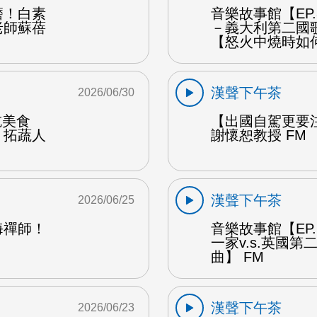
磨！白素
音樂故事館【EP
老師蘇蓓
－義大利第二國
【怒火中燒時如
漢聲下午茶
2026/06/30
能吃美食
【出國自駕更要
：拓蔬人
謝懷恕教授 FM
漢聲下午茶
2026/06/25
海禪師！
音樂故事館【EP
一家v.s.英國
曲】 FM
漢聲下午茶
2026/06/23