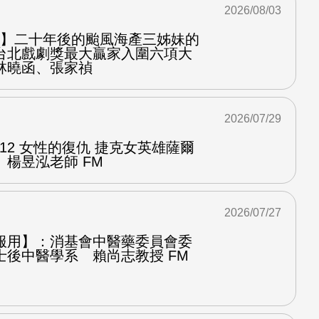
2026/08/03
之屋】二十年後的颱風海產三姊妹的
台北戲劇獎最大贏家入圍六項大
林曉函、張家禎
2026/07/29
.12 女性的復仇 捷克女英雄薩爾
楊昱泓老師 FM
2026/07/27
服用】：消基會中醫藥委員會委
士後中醫學系 賴尚志教授 FM