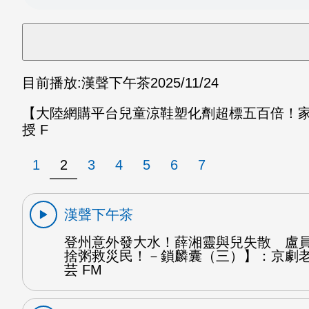
目前播放:
漢聲下午茶
2025/11/24
【大陸網購平台兒童涼鞋塑化劑超標五百倍！
授 F
1
2
3
4
5
6
7
漢聲下午茶
登州意外發大水！薛湘靈與兒失散 盧
捨粥救災民！－鎖麟囊（三）】：京劇
芸 FM