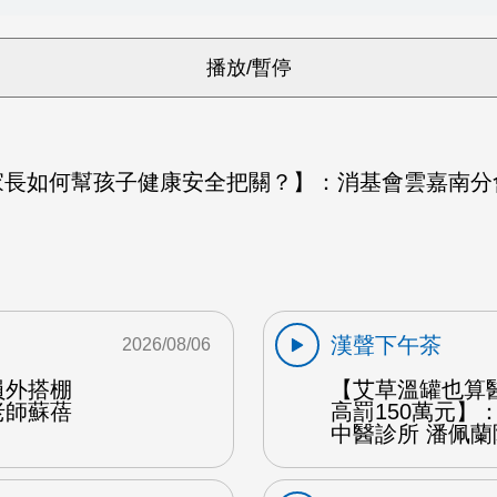
家長如何幫孩子健康安全把關？】：消基會雲嘉南分
漢聲下午茶
2026/08/06
員外搭棚
【艾草溫罐也算
老師蘇蓓
高罰150萬元】
中醫診所 潘佩蘭