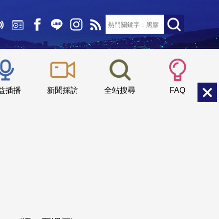
文字大小：
小
中
大
益插播
新聞採訪
全站搜尋
FAQ