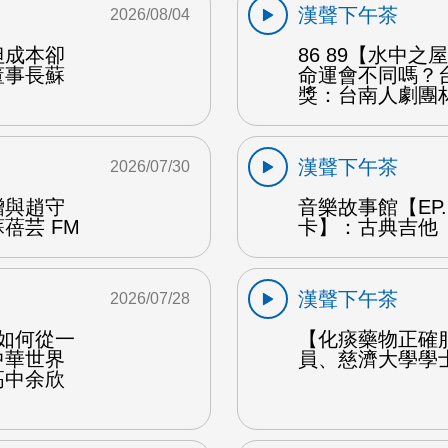
漢聲下午茶
2026/08/04
但成本卻
86 89【水中
董事長蘇
命運會不同嗎？
獎：台南人劇團
漢聲下午茶
2026/07/30
贈與趙守
音樂故事館【EP
蓓芸 FM
卡】：古典吉他 
漢聲下午茶
2026/07/28
勒如何從一
【化痰藥物正確
中華世界
員、慈濟大學學
高中余欣