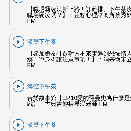
【職場霸凌法新上路！訂雞排、下午茶
職場霸凌嗎？】：荳點心理諮商所蔡秀
FM
漢聲下午茶
【參加婚友社跟對方不來電遇到恐怖情
纏！單身聯誼注意事項！】：消基會宋
FM
漢聲下午茶
音樂故事館【EP.10愛的羅曼史為什麼
戲】：古典吉他楊昱泓老師 FM
漢聲下午茶