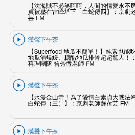
【法海賊不必笑呵呵，人間的情愛永不
貞被壓在雷峰塔下－白蛇傳四】：京劇
芸 FM
漢聲下午茶
【Superfood 地瓜不簡單！】純素也
地瓜浦燒鰻、糖醋地瓜排骨超超驚人！
料理團隊 曾秀微老師 FM
漢聲下午茶
【水漫金山寺！為了愛情白素貞大戰法
白蛇傳（三）】：京劇老師蘇蓓芸 FM
漢聲下午茶