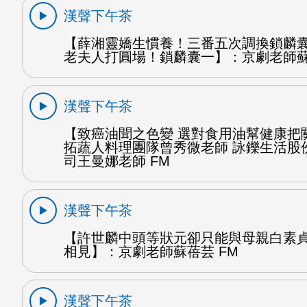
漢聲下午茶
【薛湘靈嬌生慣養！三番五次調換鎖麟
老夫人打圓場！鎖麟囊一】：京劇老師蘇
漢聲下午茶
【致癌油聞之色變 選對食用油幫健康把
拓蔬人料理團隊曾秀微老師 詠鑠生活股
司王曼娜老師 FM
漢聲下午茶
【許世麟中頭等狀元卻只能與母親白素
相見】：京劇老師蘇蓓芸 FM
漢聲下午茶