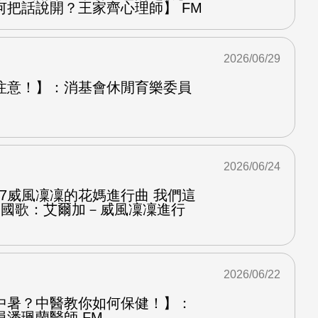
何把話說開？王家齊心理師】 FM
2026/06/29
注意！】：消基會休閒育樂委員
2026/06/24
.7威風凜凜的花媽進行曲 我們這
第二國歌：艾爾加－威風凜凜進行
2026/06/22
中暑？中醫教你如何保健！】：
潘珮蘭醫師 FM