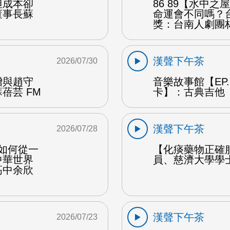
但成本卻
86 89【水中
董事長蘇
命運會不同嗎？
獎：台南人劇團
漢聲下午茶
2026/07/30
贈與趙守
音樂故事館【EP
蓓芸 FM
卡】：古典吉他 
漢聲下午茶
2026/07/28
勒如何從一
【化痰藥物正確
中華世界
員、慈濟大學學
高中余欣
漢聲下午茶
2026/07/23