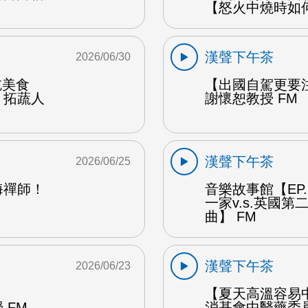
【怒火中燒時如
漢聲下午茶
2026/06/30
能吃美食
【出國自駕更要
：拓蔬人
謝懷恕教授 FM
漢聲下午茶
2026/06/25
海禪師！
音樂故事館【EP
一家v.s.英國
曲】 FM
漢聲下午茶
2026/06/23
【夏天高溫容易
 FM
消基會中醫藥委員