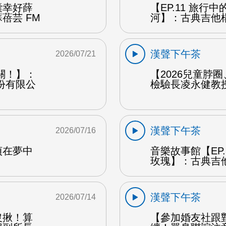
囊幸好薛
【EP.11 旅行
蓓芸 FM
河】：古典吉他楊
漢聲下午茶
2026/07/21
關！】：
【2026兒童脖
份有限公
檢驗長凌永健教授
漢聲下午茶
2026/07/16
貞在夢中
音樂故事館【EP
玫瑰】：古典吉他
漢聲下午茶
2026/07/14
沒揪！算
【參加婚友社跟