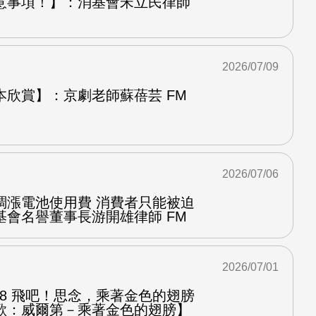
意事項！】：消基會宋立民律師
2026/07/09
本欣賞】：京劇老師蘇蓓芸 FM
2026/07/06
調漲電池使用費 消費者只能被迫
基會名譽董事長游開雄律師 FM
2026/07/01
.8 飛吧！思念，乘著金色的翅膀
歌：威爾第－乘著金色的翅膀】