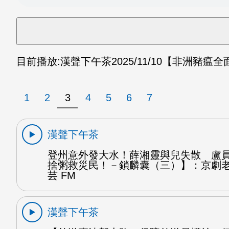
目前播放:
漢聲下午茶
2025/11/10
【非洲豬瘟全
1
2
3
4
5
6
7
漢聲下午茶
登州意外發大水！薛湘靈與兒失散 盧
捨粥救災民！－鎖麟囊（三）】：京劇
芸 FM
漢聲下午茶