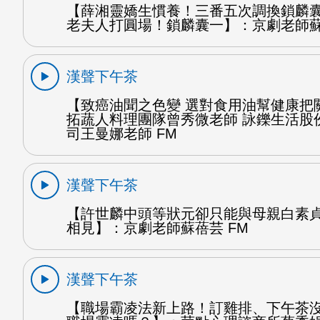
【薛湘靈嬌生慣養！三番五次調換鎖麟
老夫人打圓場！鎖麟囊一】：京劇老師蘇
漢聲下午茶
【致癌油聞之色變 選對食用油幫健康把
拓蔬人料理團隊曾秀微老師 詠鑠生活股
司王曼娜老師 FM
漢聲下午茶
【許世麟中頭等狀元卻只能與母親白素
相見】：京劇老師蘇蓓芸 FM
漢聲下午茶
【職場霸凌法新上路！訂雞排、下午茶