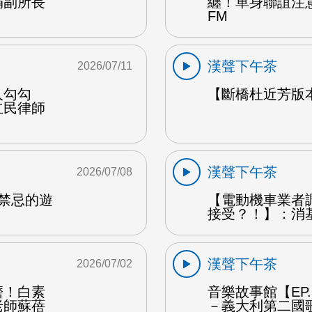
娟副所長
纏！單身聯誼注
FM
漢聲下午茶
2026/07/11
人勾勾
【斷橋杜近芳版
立民律師
漢聲下午茶
2026/07/08
是禁忌的遊
【電動機車業者
接受？！】：消
漢聲下午茶
2026/07/02
磨！白素
音樂故事館【EP
老師蘇蓓
－義大利第二國