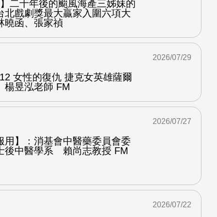
之屋】二十年後的颱風海產三姊妹的
台北戲劇獎最大贏家入圍六項大
林曉函、張家禎
2026/07/29
.12 女性的復仇 捷克女英雄薩爾
楊昱泓老師 FM
2026/07/27
服用】：消基會中醫藥委員會委
士後中醫學系 賴尚志教授 FM
2026/07/22