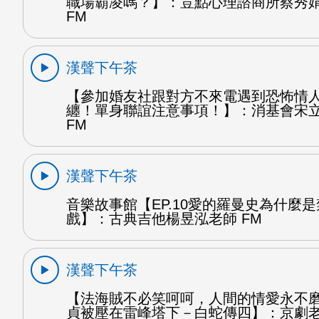
職場霸凌嗎？】：荳點心理諮商所蔡秀
FM
漢聲下午茶
【參加婚友社跟對方不來電遇到恐怖情
纏！單身聯誼注意事項！】：消基會宋
FM
漢聲下午茶
音樂故事館【EP.10愛的羅曼史為什麼
戲】：古典吉他楊昱泓老師 FM
漢聲下午茶
【法海賊不必笑呵呵，人間的情愛永不
貞被壓在雷峰塔下－白蛇傳四】：京劇