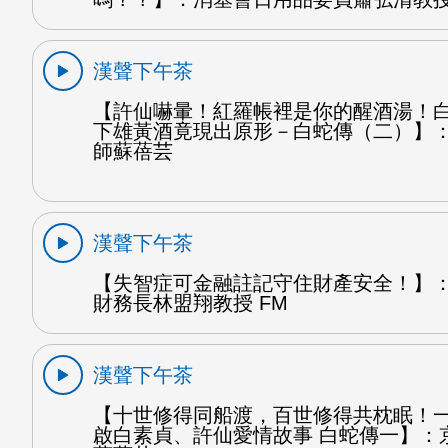
漢聲下午茶
【許仙嚇暈！紅羅帳裡是你的醒酒湯！
下雄黃酒竟現出原形－白蛇傳（二）】
師蘇蓓芸
漢聲下午茶
【失智症可金融註記守住財產安全！】
財務長林盟翔教授 FM
漢聲下午茶
【十世修得同船渡，百世修得共枕眠！
啟白素貞、許仙愛情故事 白蛇傳一】：