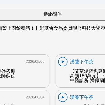
面禁止廚餘養豬！】消基會食品委員醒吾科技大學餐
漢聲下午茶
2026/08/06
員外搭棚
【艾草溫罐也算
老師蘇蓓
高罰150萬元】
中醫診所 潘佩蘭
漢聲下午茶
2026/08/04