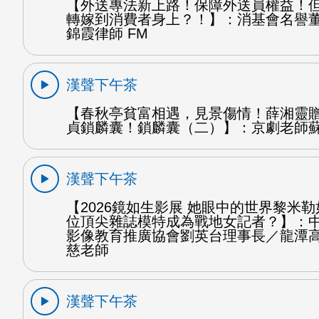
【外送專法新上路！保障外送員權益！
轉嫁到消費者身上？！】：消基會名譽
錦霞律師 FM
漢聲下午茶
【春秋亭貧富相遇，見景傷情！薛湘靈
貞鎖麟囊！鎖麟囊（二）】：京劇老師蘇
漢聲下午茶
【2026鏡如生影展 她眼中的世界黎米
位頂尖雜誌模特成為戰地女記者？】：
影像教育推廣協會劉英台理事長／龍潭
慈老師
漢聲下午茶