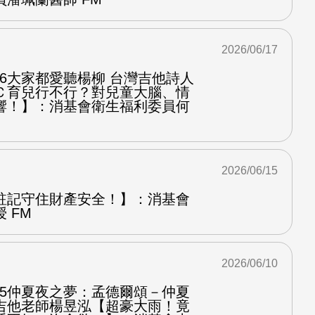
2026/06/17
.6大家都愛聽楊柳 台灣吉他詩人
Ｃ育兒行不行？對兒童大腦、情
響！】：消基會衛生福利委員何
2026/06/15
註記守住財產安全！】：消基會
 FM
2026/06/10
.5仲夏夜之夢：孟德爾頌－仲夏
吉他老師楊昱泓【超豪大雨！竟