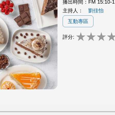
播出時間：
FM 15:10
主持人：
劉佳怡
互動專區
★
★
★
評分: