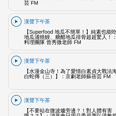
芸 FM
漢聲下午茶
【Superfood 地瓜不簡單！】純素也
地瓜浦燒鰻、糖醋地瓜排骨超超驚人！
料理團隊 曾秀微老師 FM
漢聲下午茶
【水漫金山寺！為了愛情白素貞大戰法
白蛇傳（三）】：京劇老師蘇蓓芸 FM
漢聲下午茶
【不要站在微波爐旁邊？！對人體有害
嗎？？】：消基會日用品委員蕭弘清教授