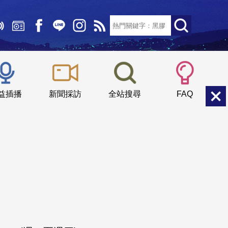
文字大小：
小
中
大
益插播
新聞採訪
全站搜尋
FAQ