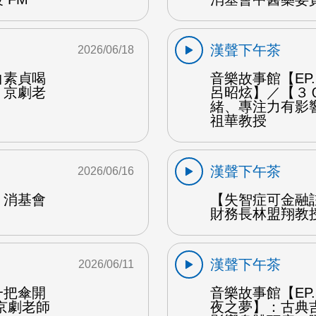
漢聲下午茶
2026/06/18
白素貞喝
音樂故事館【EP
：京劇老
呂昭炫】／【３
緒、專注力有影
祖華教授
漢聲下午茶
2026/06/16
：消基會
【失智症可金融
財務長林盟翔教授
漢聲下午茶
2026/06/11
一把傘開
音樂故事館【EP
京劇老師
夜之夢】：古典