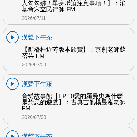
人勾勾纏！單身聯誼注意事項！】：消
基會宋立民律師 FM
2026/07/11
漢聲下午茶
【斷橋杜近芳版本欣賞】：京劇老師蘇
蓓芸 FM
2026/07/09
漢聲下午茶
音樂故事館【EP.10愛的羅曼史為什麼
是禁忌的遊戲】：古典吉他楊昱泓老師
FM
2026/07/08
漢聲下午茶