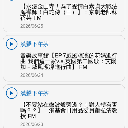
【水漫金山寺！為了愛情白素貞大戰法
海禪師！白蛇傳（三）】：京劇老師蘇
蓓芸 FM
2026/06/25
漢聲下午茶
音樂故事館【EP.7威風凜凜的花媽進行
曲 我們這一家v.s.英國第二國歌：艾爾
加－威風凜凜進行曲】 FM
2026/06/24
漢聲下午茶
【不要站在微波爐旁邊？！對人體有害
嗎？？】：消基會日用品委員蕭弘清教
授 FM
2026/06/23