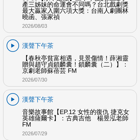
產三姊妹的命運會不同嗎？台北戲劇獎
最大贏家入圍六項大獎：台南人劇團林
曉函、張家禎
2026/08/03
漢聲下午茶
【春秋亭貧富相遇，見景傷情！薛湘靈
贈與趙守貞鎖麟囊！鎖麟囊（二）】：
京劇老師蘇蓓芸 FM
2026/07/30
漢聲下午茶
音樂故事館【EP.12 女性的復仇 捷克女
英雄薩爾卡】：古典吉他 楊昱泓老師
FM
2026/07/29