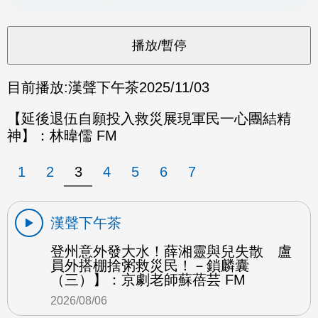
目前播放:
漢聲下午茶
2025/11/03
【延後退伍自願投入救災展現軍民一心團結精
神】：林暐儒 FM
1
2
3
4
5
6
7
漢聲下午茶
登州意外發大水！薛湘靈與兒失散 盧
員外搭棚捨粥救災民！－鎖麟囊
（三）】：京劇老師蘇蓓芸 FM
2026/08/06