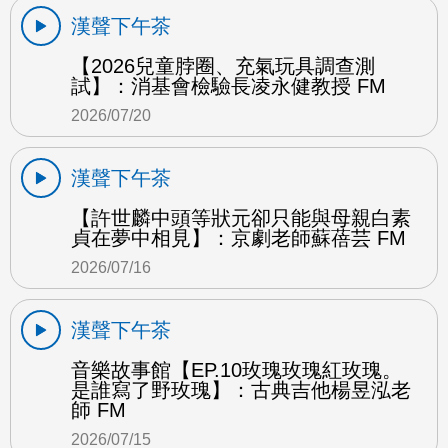
漢聲下午茶
【2026兒童脖圈、充氣玩具調查測
試】：消基會檢驗長凌永健教授 FM
2026/07/20
漢聲下午茶
【許世麟中頭等狀元卻只能與母親白素
貞在夢中相見】：京劇老師蘇蓓芸 FM
2026/07/16
漢聲下午茶
音樂故事館【EP.10玫瑰玫瑰紅玫瑰。
是誰寫了野玫瑰】：古典吉他楊昱泓老
師 FM
2026/07/15