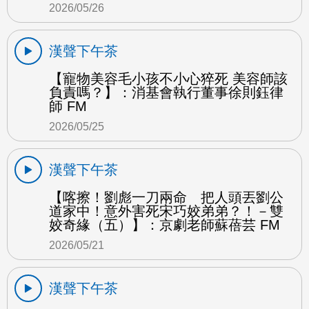
2026/05/26
漢聲下午茶
【寵物美容毛小孩不小心猝死 美容師該
負責嗎？】：消基會執行董事徐則鈺律
師 FM
2026/05/25
漢聲下午茶
【喀擦！劉彪一刀兩命 把人頭丟劉公
道家中！意外害死宋巧姣弟弟？！－雙
姣奇緣（五）】：京劇老師蘇蓓芸 FM
2026/05/21
漢聲下午茶