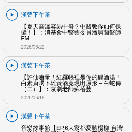
漢聲下午茶
【夏天高溫容易中暑？中醫教你如何保
健！】：消基會中醫藥委員潘珮蘭醫師
FM
2026/06/22
漢聲下午茶
【許仙嚇暈！紅羅帳裡是你的醒酒湯！
白素貞喝下雄黃酒竟現出原形－白蛇傳
（二）】：京劇老師蘇蓓芸
2026/06/18
漢聲下午茶
音樂故事館【EP.6大家都愛聽楊柳 台灣