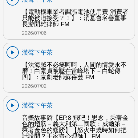
【電動機車業者調漲電池使用費 消費者
只能被迫接受？！】：消基會名譽董事
長游開雄律師 FM
2026/07/06
漢聲下午茶
【法海賊不必笑呵呵，人間的情愛永不
磨！白素貞被壓在雷峰塔下－白蛇傳
四】：京劇老師蘇蓓芸 FM
2026/07/02
漢聲下午茶
音樂故事館【EP.8 飛吧！思念，乘著金
色的翅膀－義大利第二國歌：威爾第－
乘著金色的翅膀】【怒火中燒時如何把
話說開？王家齊心理師】 FM