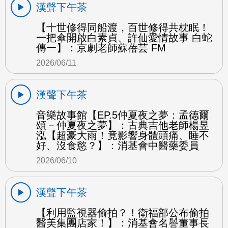
漢聲下午茶
【十世修得同船渡，百世修得共枕眠！
一把傘開啟白素貞、許仙愛情故事 白蛇
傳一】：京劇老師蘇蓓芸 FM
2026/06/11
漢聲下午茶
音樂故事館【EP.5仲夏夜之夢：孟德爾
頌－仲夏夜之夢】：古典吉他老師楊昱
泓【超豪大雨！竟影響身體頭痛、睡不
好、沒食慾？】：消基會中醫藥委員
2026/06/10
漢聲下午茶
【利用監視器偷拍？！衛福部公布偷拍
醫美集團店家！】：消基會名譽董事長