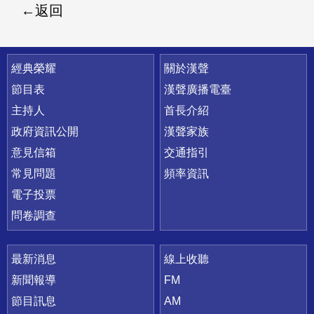
返回
快速連結
經典榮耀
關於漢聲
節目表
漢聲廣播電臺
主持人
首長介紹
政府資訊公開
漢聲家族
意見信箱
交通指引
常見問題
頻率資訊
電子投票
問卷調查
最新消息
線上收聽
新聞報導
FM
節目訊息
AM