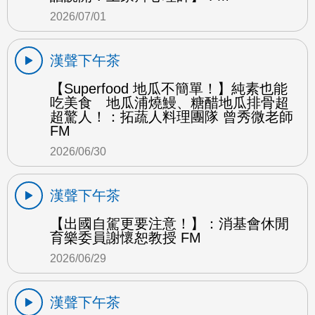
2026/07/01
漢聲下午茶
【Superfood 地瓜不簡單！】純素也能
吃美食 地瓜浦燒鰻、糖醋地瓜排骨超
超驚人！：拓蔬人料理團隊 曾秀微老師
FM
2026/06/30
漢聲下午茶
【出國自駕更要注意！】：消基會休閒
育樂委員謝懷恕教授 FM
2026/06/29
漢聲下午茶