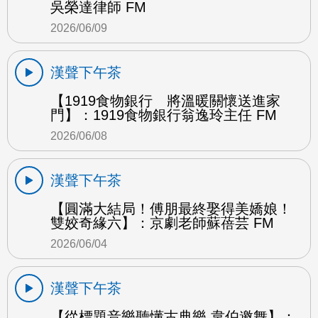
吳榮達律師 FM
2026/06/09
漢聲下午茶
【1919食物銀行 將溫暖關懷送進家
門】：1919食物銀行翁逸玲主任 FM
2026/06/08
漢聲下午茶
【圓滿大結局！傅朋最終娶得美嬌娘！
雙姣奇緣六】：京劇老師蘇蓓芸 FM
2026/06/04
漢聲下午茶
【從標題音樂聽懂古典樂 韋伯邀舞】：