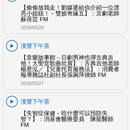
【偷偷放我走！劉媒婆給你介紹一位漂
亮小妞妞！－雙姣奇緣五】：京劇老師
蘇蓓芸 FM
2026/05/28
漢聲下午茶
【音樂故事館－日劇男神也彈古典吉
他！大聖堂歌曲欣賞】：古典吉他老師
楊昱泓／【兒童托育服務法】：消費者
報導雜誌社副社長張琬萍律師 FM
2026/05/27
漢聲下午茶
【失智症保健－吃什麼可以預防失
智？】：消基會醫療委員 陳龍醫師
FM