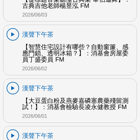
古典吉他老師楊昱泓 FM
2026/06/03
漢聲下午茶
【智慧住宅設計有哪些？自動窗簾、感
應門鎖、透明冰箱？】：消基會房屋委
員丁盛委員 FM
2026/06/02
漢聲下午茶
【大豆蛋白粉及燕麥嘉磷塞農藥殘留測
試！】：消基會檢驗長凌永健教授 FM
2026/06/01
漢聲下午茶