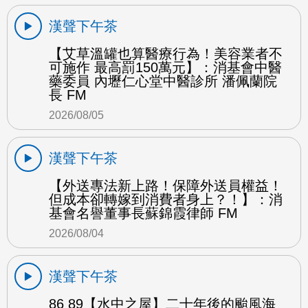
漢聲下午茶
【艾草溫罐也算醫療行為！美容業者不
可施作 最高罰150萬元】：消基會中醫
藥委員 內壢仁心堂中醫診所 潘佩蘭院
長 FM
2026/08/05
漢聲下午茶
【外送專法新上路！保障外送員權益！
但成本卻轉嫁到消費者身上？！】：消
基會名譽董事長蘇錦霞律師 FM
2026/08/04
漢聲下午茶
86 89【水中之屋】二十年後的颱風海