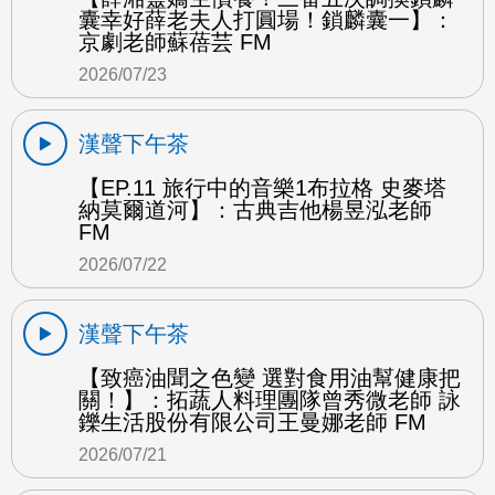
囊幸好薛老夫人打圓場！鎖麟囊一】：
京劇老師蘇蓓芸 FM
2026/07/23
漢聲下午茶
【EP.11 旅行中的音樂1布拉格 史麥塔
納莫爾道河】：古典吉他楊昱泓老師
FM
2026/07/22
漢聲下午茶
【致癌油聞之色變 選對食用油幫健康把
關！】：拓蔬人料理團隊曾秀微老師 詠
鑠生活股份有限公司王曼娜老師 FM
2026/07/21