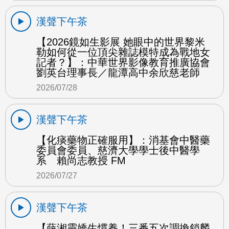
漢聲下午茶
【2026鏡如生影展 她眼中的世界黎米
勒如何從一位頂尖雜誌模特成為戰地女
記者？】：中華世界影像教育推廣協會
劉英台理事長／龍潭高中余欣慈老師
2026/07/28
漢聲下午茶
【化痰藥物正確服用】：消基會中醫藥
委員會委員、慈濟大學學士後中醫學
系 賴尚志教授 FM
2026/07/27
漢聲下午茶
【薛湘靈嬌生慣養！三番五次調換鎖麟