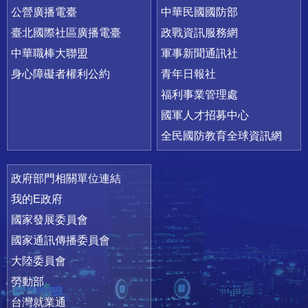
公營廣播電臺
中華民國國防部
臺北國際社區廣播電臺
政戰資訊服務網
中華職棒大聯盟
軍事新聞通訊社
身心障礙者權利公約
青年日報社
福利事業管理處
國軍人才招募中心
全民國防教育全球資訊網
政府部門相關單位連結
我的E政府
國家發展委員會
國家通訊傳播委員會
大陸委員會
勞動部
台灣就業通