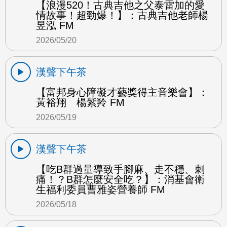
【浪漫520！古典吉他之父泰雷加的愛
情故事！超勁爆！】：古典吉他老師楊
昱泓 FM
2026/05/20
漢聲下午茶
【富邦身心障礙才藝獎得主音樂會】：
黃裕翔 楊紫羚 FM
2026/05/19
漢聲下午茶
【吃B群過量導致手腳麻、走不穩、刺
痛！？B群怎麼安全吃？】：消基會衛
生福利委員曹雅姿營養師 FM
2026/05/18