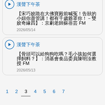
漢聲下午茶
【宋巧姣跪在大佛寶殿前喊冤！告狀的
小妞你盡管講！都有千歲爺罩你！－雙
姣奇緣四】：京劇老師蘇蓓芸 FM
2026/05/14
漢聲下午茶
【骨頭可以給狗狗吃嗎？毛小孩如何選
擇飼料？】：消基會食品委員陳明汝教
授 FM
2026/05/13
1
2
3
4
5
6
7