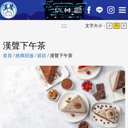
EN
:::
文字大小：
小
中
大
漢聲下午茶
首頁
/
經典回放
/
節目
/
漢聲下午茶