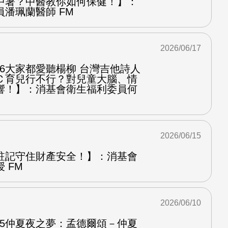
中暑？中醫教你如何保健！】：
潘珮蘭醫師 FM
2026/06/17
.6大家都愛聽楊柳 台灣吉他詩人
Ｃ育兒行不行？對兒童大腦、情
響！】：消基會衛生福利委員何
2026/06/15
註記守住財產安全！】：消基會
 FM
2026/06/10
.5仲夏夜之夢：孟德爾頌－仲夏