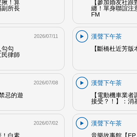
沒揪！算
【參加婚友社跟
娟副所長
纏！單身聯誼注
FM
漢聲下午茶
2026/07/11
人勾勾
【斷橋杜近芳版
立民律師
漢聲下午茶
2026/07/08
是禁忌的遊
【電動機車業者
接受？！】：消
漢聲下午茶
2026/07/02
磨！白素
音樂故事館【EP