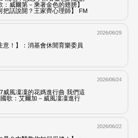
歌：威爾第－乘著金色的翅膀】
何把話說開？王家齊心理師】 FM
2026/06/29
注意！】：消基會休閒育樂委員
2026/06/24
.7威風凜凜的花媽進行曲 我們這
第二國歌：艾爾加－威風凜凜進行
2026/06/22