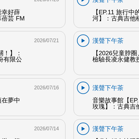
囊幸好薛
【EP.11 旅行
蓓芸 FM
河】：古典吉他楊
漢聲下午茶
2026/07/21
關！】：
【2026兒童脖
份有限公
檢驗長凌永健教授
漢聲下午茶
2026/07/16
貞在夢中
音樂故事館【EP
玫瑰】：古典吉他
漢聲下午茶
2026/07/14