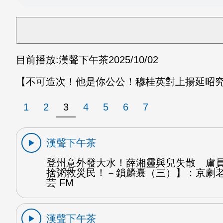
目前播放:
漢聲下午茶
2025/10/02
【不可造次！他是你公公！穆桂英對上揚延昭究
1
2
3
4
5
6
7
漢聲下午茶
登州意外發大水！薛湘靈與兒失散 盧
捨粥救災民！－鎖麟囊（三）】：京劇
芸 FM
漢聲下午茶