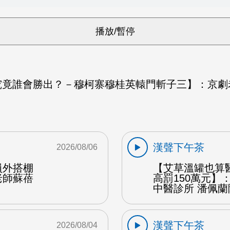
竟誰會勝出？－穆柯寨穆桂英轅門斬子三】：京劇老
漢聲下午茶
2026/08/06
員外搭棚
【艾草溫罐也算
老師蘇蓓
高罰150萬元】
中醫診所 潘佩蘭
漢聲下午茶
2026/08/04