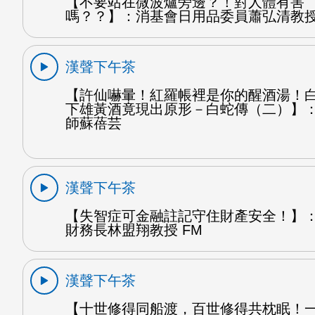
【不要站在微波爐旁邊？！對人體有害
嗎？？】：消基會日用品委員蕭弘清教授
漢聲下午茶
【許仙嚇暈！紅羅帳裡是你的醒酒湯！
下雄黃酒竟現出原形－白蛇傳（二）】
師蘇蓓芸
漢聲下午茶
【失智症可金融註記守住財產安全！】
財務長林盟翔教授 FM
漢聲下午茶
【十世修得同船渡，百世修得共枕眠！