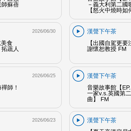
老師蘇蓓
－義大利第二國
【怒火中燒時如
漢聲下午茶
2026/06/30
能吃美食
【出國自駕更要
：拓蔬人
謝懷恕教授 FM
漢聲下午茶
2026/06/25
海禪師！
音樂故事館【EP
一家v.s.英國
曲】 FM
漢聲下午茶
2026/06/23