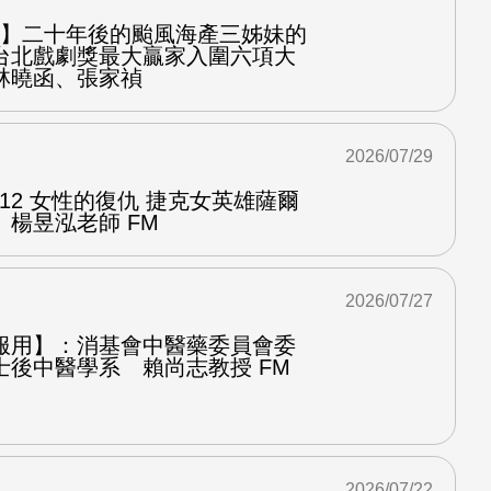
之屋】二十年後的颱風海產三姊妹的
台北戲劇獎最大贏家入圍六項大
林曉函、張家禎
2026/07/29
.12 女性的復仇 捷克女英雄薩爾
楊昱泓老師 FM
2026/07/27
服用】：消基會中醫藥委員會委
士後中醫學系 賴尚志教授 FM
2026/07/22