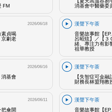
【夏天高溫容易
 FM
消基會中醫藥委員
漢聲下午茶
2026/06/18
白素貞喝
音樂故事館【EP
：京劇老
呂昭炫】／【３
緒、專注力有影
祖華教授
漢聲下午茶
2026/06/16
：消基會
【失智症可金融
財務長林盟翔教授
漢聲下午茶
2026/06/11
一把傘開
音樂故事館【EP