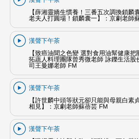
【薛湘靈嬌生慣養！三番五次調換鎖麟
老夫人打圓場！鎖麟囊一】：京劇老師蘇
漢聲下午茶
【致癌油聞之色變 選對食用油幫健康把
拓蔬人料理團隊曾秀微老師 詠鑠生活股
司王曼娜老師 FM
漢聲下午茶
【許世麟中頭等狀元卻只能與母親白素
相見】：京劇老師蘇蓓芸 FM
漢聲下午茶