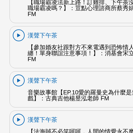
【職場霸凌法新上路！訂雞排、下午茶
職場霸凌嗎？】：荳點心理諮商所蔡秀
FM
漢聲下午茶
【參加婚友社跟對方不來電遇到恐怖情
纏！單身聯誼注意事項！】：消基會宋
FM
漢聲下午茶
音樂故事館【EP.10愛的羅曼史為什麼
戲】：古典吉他楊昱泓老師 FM
漢聲下午茶
【法海賊不必笑呵呵，人間的情愛永不