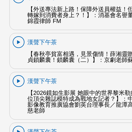
【外送專法新上路！保障外送員權益！
轉嫁到消費者身上？！】：消基會名譽
錦霞律師 FM
漢聲下午茶
【春秋亭貧富相遇，見景傷情！薛湘靈
貞鎖麟囊！鎖麟囊（二）】：京劇老師蘇
漢聲下午茶
【2026鏡如生影展 她眼中的世界黎米
位頂尖雜誌模特成為戰地女記者？】：
影像教育推廣協會劉英台理事長／龍潭
慈老師
漢聲下午茶