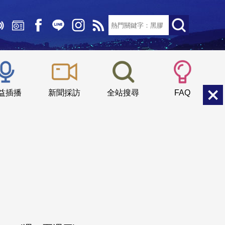
文字大小：
小
中
大
益插播
新聞採訪
全站搜尋
FAQ