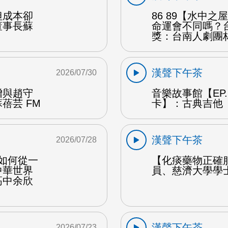
但成本卻
86 89【水中
董事長蘇
命運會不同嗎？
獎：台南人劇團
漢聲下午茶
2026/07/30
贈與趙守
音樂故事館【EP
蓓芸 FM
卡】：古典吉他 
漢聲下午茶
2026/07/28
勒如何從一
【化痰藥物正確
中華世界
員、慈濟大學學
高中余欣
漢聲下午茶
2026/07/23