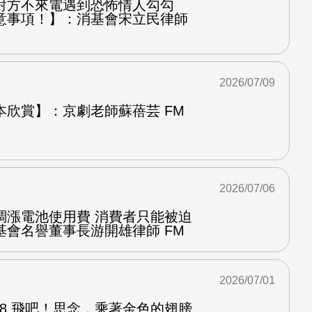
對方不來電遇到恐怖情人勾勾
意事項！】：消基會宋立民律師
2026/07/09
本欣賞】：京劇老師蘇蓓芸 FM
2026/07/06
調漲電池使用費 消費者只能被迫
基會名譽董事長游開雄律師 FM
2026/07/01
.8 飛吧！思念，乘著金色的翅膀