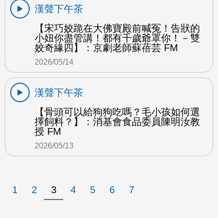
漢聲下午茶
【宋巧姣跪在大佛寶殿前喊冤！告狀的
小妞你盡管講！都有千歲爺罩你！－雙
姣奇緣四】：京劇老師蘇蓓芸 FM
2026/05/14
漢聲下午茶
【骨頭可以給狗狗吃嗎？毛小孩如何選
擇飼料？】：消基會食品委員陳明汝教
授 FM
2026/05/13
1
2
3
4
5
6
7