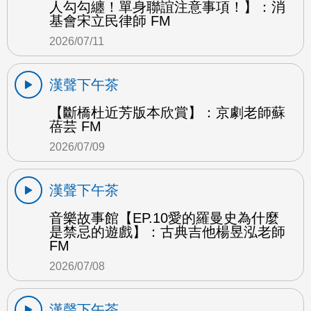
人勾勾纏！單身聯誼注意事項！】：消
基會宋立民律師 FM
2026/07/11
漢聲下午茶
【斷橋杜近芳版本欣賞】：京劇老師蘇
蓓芸 FM
2026/07/09
漢聲下午茶
音樂故事館【EP.10愛的羅曼史為什麼
是禁忌的遊戲】：古典吉他楊昱泓老師
FM
2026/07/08
漢聲下午茶