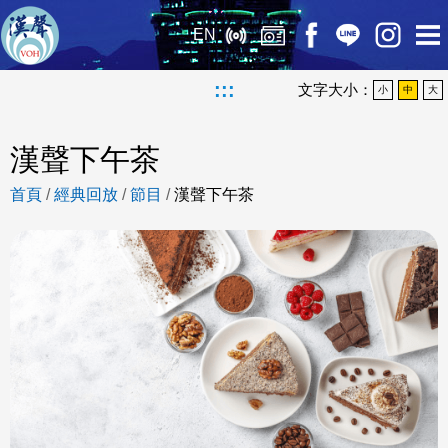
EN
:::
文字大小：
小
中
大
漢聲下午茶
首頁
/
經典回放
/
節目
/
漢聲下午茶