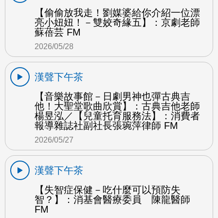
【偷偷放我走！劉媒婆給你介紹一位漂
亮小妞妞！－雙姣奇緣五】：京劇老師
蘇蓓芸 FM
2026/05/28
漢聲下午茶
【音樂故事館－日劇男神也彈古典吉
他！大聖堂歌曲欣賞】：古典吉他老師
楊昱泓／【兒童托育服務法】：消費者
報導雜誌社副社長張琬萍律師 FM
2026/05/27
漢聲下午茶
【失智症保健－吃什麼可以預防失
智？】：消基會醫療委員 陳龍醫師
FM