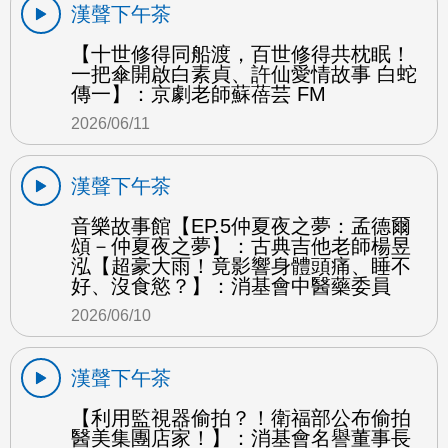
漢聲下午茶
【十世修得同船渡，百世修得共枕眠！
一把傘開啟白素貞、許仙愛情故事 白蛇
傳一】：京劇老師蘇蓓芸 FM
2026/06/11
漢聲下午茶
音樂故事館【EP.5仲夏夜之夢：孟德爾
頌－仲夏夜之夢】：古典吉他老師楊昱
泓【超豪大雨！竟影響身體頭痛、睡不
好、沒食慾？】：消基會中醫藥委員
2026/06/10
漢聲下午茶
【利用監視器偷拍？！衛福部公布偷拍
醫美集團店家！】：消基會名譽董事長