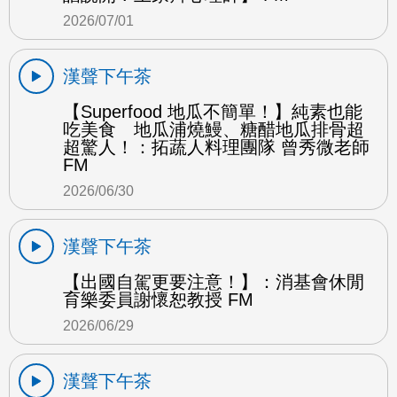
2026/07/01
漢聲下午茶
【Superfood 地瓜不簡單！】純素也能
吃美食 地瓜浦燒鰻、糖醋地瓜排骨超
超驚人！：拓蔬人料理團隊 曾秀微老師
FM
2026/06/30
漢聲下午茶
【出國自駕更要注意！】：消基會休閒
育樂委員謝懷恕教授 FM
2026/06/29
漢聲下午茶