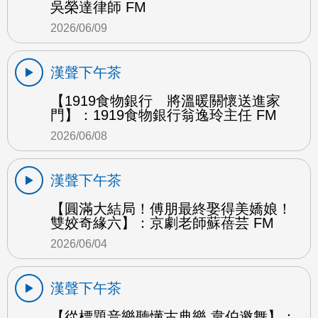
吳榮達律師 FM
2026/06/09
漢聲下午茶
【1919食物銀行 將溫暖關懷送進家
門】：1919食物銀行翁逸玲主任 FM
2026/06/08
漢聲下午茶
【圓滿大結局！傅朋最終娶得美嬌娘！
雙姣奇緣六】：京劇老師蘇蓓芸 FM
2026/06/04
漢聲下午茶
【從標題音樂聽懂古典樂 韋伯邀舞】：