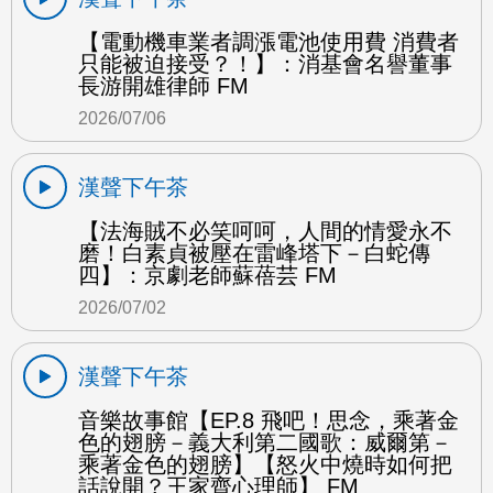
【電動機車業者調漲電池使用費 消費者
只能被迫接受？！】：消基會名譽董事
長游開雄律師 FM
2026/07/06
漢聲下午茶
【法海賊不必笑呵呵，人間的情愛永不
磨！白素貞被壓在雷峰塔下－白蛇傳
四】：京劇老師蘇蓓芸 FM
2026/07/02
漢聲下午茶
音樂故事館【EP.8 飛吧！思念，乘著金
色的翅膀－義大利第二國歌：威爾第－
乘著金色的翅膀】【怒火中燒時如何把
話說開？王家齊心理師】 FM