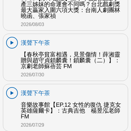
產三姊妹的命運會不同嗎？台北戲劇獎
最大贏家入圍六項大獎：台南人劇團林
曉函、張家禎
2026/08/03
漢聲下午茶
【春秋亭貧富相遇，見景傷情！薛湘靈
贈與趙守貞鎖麟囊！鎖麟囊（二）】：
京劇老師蘇蓓芸 FM
2026/07/30
漢聲下午茶
音樂故事館【EP.12 女性的復仇 捷克女
英雄薩爾卡】：古典吉他 楊昱泓老師
FM
2026/07/29