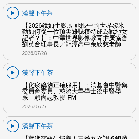
漢聲下午茶
【2026鏡如生影展 她眼中的世界黎米
勒如何從一位頂尖雜誌模特成為戰地女
記者？】：中華世界影像教育推廣協會
劉英台理事長／龍潭高中余欣慈老師
2026/07/28
漢聲下午茶
【化痰藥物正確服用】：消基會中醫藥
委員會委員、慈濟大學學士後中醫學
系 賴尚志教授 FM
2026/07/27
漢聲下午茶
【薛湘靈嬌生慣養！三番五次調換鎖麟