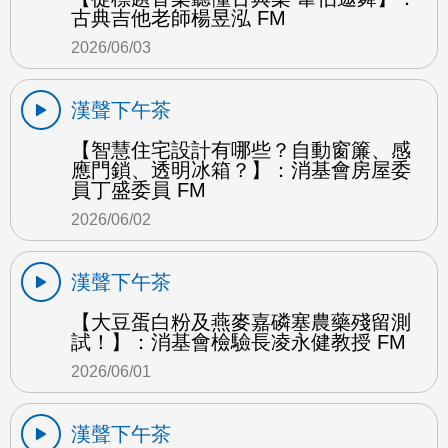
古典吉他老師楊昱泓 FM
2026/06/03
漢聲下午茶
【智慧住宅設計有哪些？自動窗簾、感
應門鎖、透明冰箱？】：消基會房屋委
員丁盛委員 FM
2026/06/02
漢聲下午茶
【大豆蛋白粉及燕麥嘉磷塞農藥殘留測
試！】：消基會檢驗長凌永健教授 FM
2026/06/01
漢聲下午茶