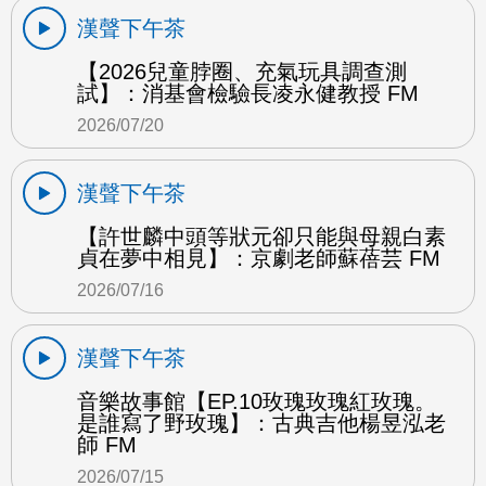
漢聲下午茶
【2026兒童脖圈、充氣玩具調查測
試】：消基會檢驗長凌永健教授 FM
2026/07/20
漢聲下午茶
【許世麟中頭等狀元卻只能與母親白素
貞在夢中相見】：京劇老師蘇蓓芸 FM
2026/07/16
漢聲下午茶
音樂故事館【EP.10玫瑰玫瑰紅玫瑰。
是誰寫了野玫瑰】：古典吉他楊昱泓老
師 FM
2026/07/15