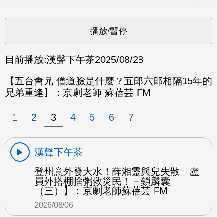
目前播放:
漢聲下午茶
2025/08/28
【五台會兄 僧道臉是什麼？五郎六郎相隔15年的
兄弟重逢】：京劇老師 蘇蓓芸 FM
1
2
3
4
5
6
7
漢聲下午茶
登州意外發大水！薛湘靈與兒失散 盧
員外搭棚捨粥救災民！－鎖麟囊
（三）】：京劇老師蘇蓓芸 FM
2026/08/06