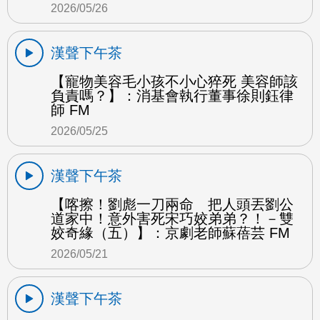
2026/05/26
漢聲下午茶
【寵物美容毛小孩不小心猝死 美容師該
負責嗎？】：消基會執行董事徐則鈺律
師 FM
2026/05/25
漢聲下午茶
【喀擦！劉彪一刀兩命 把人頭丟劉公
道家中！意外害死宋巧姣弟弟？！－雙
姣奇緣（五）】：京劇老師蘇蓓芸 FM
2026/05/21
漢聲下午茶