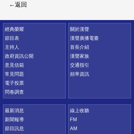
返回
快速連結
經典榮耀
關於漢聲
節目表
漢聲廣播電臺
主持人
首長介紹
政府資訊公開
漢聲家族
意見信箱
交通指引
常見問題
頻率資訊
電子投票
問卷調查
最新消息
線上收聽
新聞報導
FM
節目訊息
AM