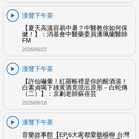
漢聲下午茶
【夏天高溫容易中暑？中醫教你如何保
健！】：消基會中醫藥委員潘珮蘭醫師
FM
2026/06/22
漢聲下午茶
【許仙嚇暈！紅羅帳裡是你的醒酒湯！
白素貞喝下雄黃酒竟現出原形－白蛇傳
（二）】：京劇老師蘇蓓芸
2026/06/18
漢聲下午茶
音樂故事館【EP.6大家都愛聽楊柳 台灣