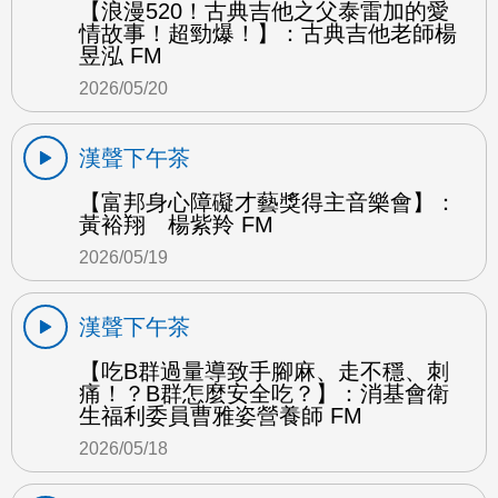
【浪漫520！古典吉他之父泰雷加的愛
情故事！超勁爆！】：古典吉他老師楊
昱泓 FM
2026/05/20
漢聲下午茶
【富邦身心障礙才藝獎得主音樂會】：
黃裕翔 楊紫羚 FM
2026/05/19
漢聲下午茶
【吃B群過量導致手腳麻、走不穩、刺
痛！？B群怎麼安全吃？】：消基會衛
生福利委員曹雅姿營養師 FM
2026/05/18