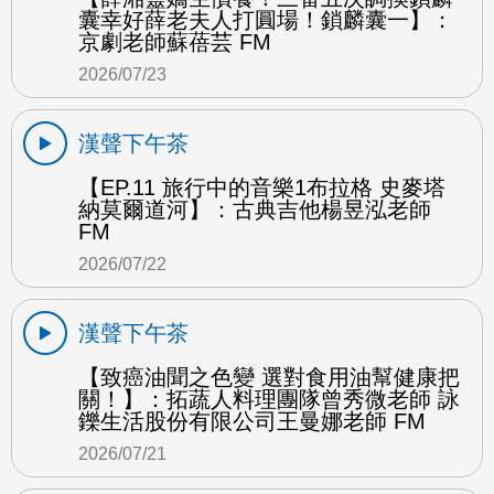
囊幸好薛老夫人打圓場！鎖麟囊一】：
京劇老師蘇蓓芸 FM
2026/07/23
漢聲下午茶
【EP.11 旅行中的音樂1布拉格 史麥塔
納莫爾道河】：古典吉他楊昱泓老師
FM
2026/07/22
漢聲下午茶
【致癌油聞之色變 選對食用油幫健康把
關！】：拓蔬人料理團隊曾秀微老師 詠
鑠生活股份有限公司王曼娜老師 FM
2026/07/21