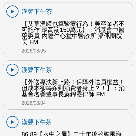
漢聲下午茶
【艾草溫罐也算醫療行為！美容業者不
可施作 最高罰150萬元】：消基會中醫
藥委員 內壢仁心堂中醫診所 潘佩蘭院
長 FM
2026/08/05
漢聲下午茶
【外送專法新上路！保障外送員權益！
但成本卻轉嫁到消費者身上？！】：消
基會名譽董事長蘇錦霞律師 FM
2026/08/04
漢聲下午茶
86 89【水中之屋】二十年後的颱風海