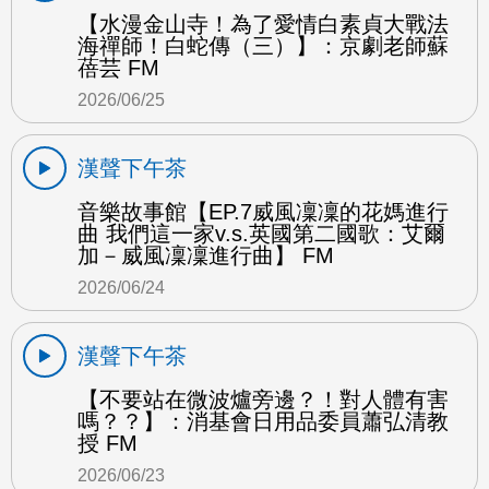
【水漫金山寺！為了愛情白素貞大戰法
海禪師！白蛇傳（三）】：京劇老師蘇
蓓芸 FM
2026/06/25
漢聲下午茶
音樂故事館【EP.7威風凜凜的花媽進行
曲 我們這一家v.s.英國第二國歌：艾爾
加－威風凜凜進行曲】 FM
2026/06/24
漢聲下午茶
【不要站在微波爐旁邊？！對人體有害
嗎？？】：消基會日用品委員蕭弘清教
授 FM
2026/06/23