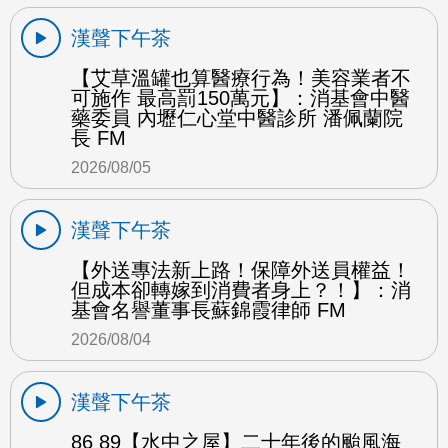
漢聲下午茶
【艾草溫罐也算醫療行為！美容業者不
可施作 最高罰150萬元】：消基會中醫
藥委員 內壢仁心堂中醫診所 潘佩蘭院
長 FM
2026/08/05
漢聲下午茶
【外送專法新上路！保障外送員權益！
但成本卻轉嫁到消費者身上？！】：消
基會名譽董事長蘇錦霞律師 FM
2026/08/04
漢聲下午茶
86 89【水中之屋】二十年後的颱風海