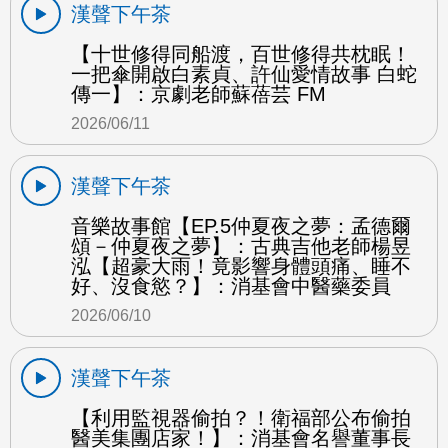
漢聲下午茶
【十世修得同船渡，百世修得共枕眠！
一把傘開啟白素貞、許仙愛情故事 白蛇
傳一】：京劇老師蘇蓓芸 FM
2026/06/11
漢聲下午茶
音樂故事館【EP.5仲夏夜之夢：孟德爾
頌－仲夏夜之夢】：古典吉他老師楊昱
泓【超豪大雨！竟影響身體頭痛、睡不
好、沒食慾？】：消基會中醫藥委員
2026/06/10
漢聲下午茶
【利用監視器偷拍？！衛福部公布偷拍
醫美集團店家！】：消基會名譽董事長