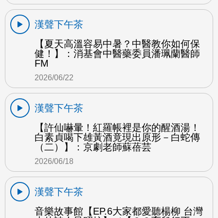
漢聲下午茶
【夏天高溫容易中暑？中醫教你如何保
健！】：消基會中醫藥委員潘珮蘭醫師
FM
2026/06/22
漢聲下午茶
【許仙嚇暈！紅羅帳裡是你的醒酒湯！
白素貞喝下雄黃酒竟現出原形－白蛇傳
（二）】：京劇老師蘇蓓芸
2026/06/18
漢聲下午茶
音樂故事館【EP.6大家都愛聽楊柳 台灣