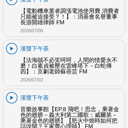
【電動機車業者調漲電池使用費 消費者
只能被迫接受？！】：消基會名譽董事
長游開雄律師 FM
2026/07/06
漢聲下午茶
【法海賊不必笑呵呵，人間的情愛永不
磨！白素貞被壓在雷峰塔下－白蛇傳
四】：京劇老師蘇蓓芸 FM
2026/07/02
漢聲下午茶
音樂故事館【EP.8 飛吧！思念，乘著金
色的翅膀－義大利第二國歌：威爾第－
乘著金色的翅膀】【怒火中燒時如何把
話說開？王家齊心理師】 FM