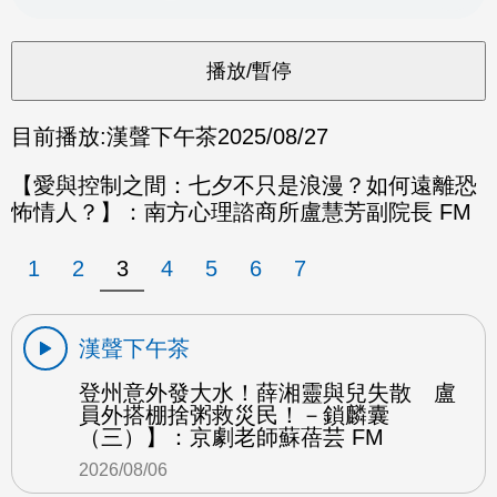
目前播放:
漢聲下午茶
2025/08/27
【愛與控制之間：七夕不只是浪漫？如何遠離恐
怖情人？】：南方心理諮商所盧慧芳副院長 FM
1
2
3
4
5
6
7
漢聲下午茶
登州意外發大水！薛湘靈與兒失散 盧
員外搭棚捨粥救災民！－鎖麟囊
（三）】：京劇老師蘇蓓芸 FM
2026/08/06