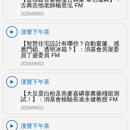
古典吉他老師楊昱泓 FM
2026/06/03
漢聲下午茶
【智慧住宅設計有哪些？自動窗簾、感
應門鎖、透明冰箱？】：消基會房屋委
員丁盛委員 FM
2026/06/02
漢聲下午茶
【大豆蛋白粉及燕麥嘉磷塞農藥殘留測
試！】：消基會檢驗長凌永健教授 FM
2026/06/01
漢聲下午茶