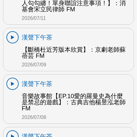
人勾勾纏！單身聯誼注意事項！】：消
基會宋立民律師 FM
2026/07/11
漢聲下午茶
【斷橋杜近芳版本欣賞】：京劇老師蘇
蓓芸 FM
2026/07/09
漢聲下午茶
音樂故事館【EP.10愛的羅曼史為什麼
是禁忌的遊戲】：古典吉他楊昱泓老師
FM
2026/07/08
漢聲下午茶