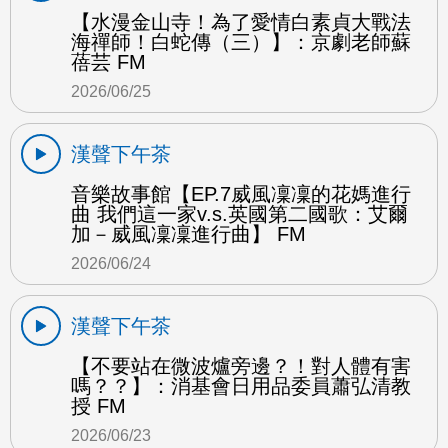
【水漫金山寺！為了愛情白素貞大戰法
海禪師！白蛇傳（三）】：京劇老師蘇
蓓芸 FM
2026/06/25
漢聲下午茶
音樂故事館【EP.7威風凜凜的花媽進行
曲 我們這一家v.s.英國第二國歌：艾爾
加－威風凜凜進行曲】 FM
2026/06/24
漢聲下午茶
【不要站在微波爐旁邊？！對人體有害
嗎？？】：消基會日用品委員蕭弘清教
授 FM
2026/06/23