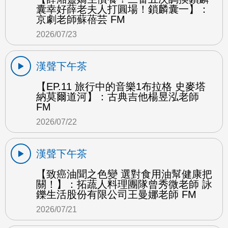
囊幸好薛老夫人打圓場！鎖麟囊一】：
京劇老師蘇蓓芸 FM
2026/07/23
漢聲下午茶
【EP.11 旅行中的音樂1布拉格 史麥塔
納莫爾道河】：古典吉他楊昱泓老師
FM
2026/07/22
漢聲下午茶
【致癌油聞之色變 選對食用油幫健康把
關！】：拓蔬人料理團隊曾秀微老師 詠
鑠生活股份有限公司王曼娜老師 FM
2026/07/21