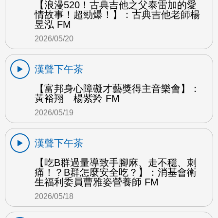
【浪漫520！古典吉他之父泰雷加的愛
情故事！超勁爆！】：古典吉他老師楊
昱泓 FM
2026/05/20
漢聲下午茶
【富邦身心障礙才藝獎得主音樂會】：
黃裕翔 楊紫羚 FM
2026/05/19
漢聲下午茶
【吃B群過量導致手腳麻、走不穩、刺
痛！？B群怎麼安全吃？】：消基會衛
生福利委員曹雅姿營養師 FM
2026/05/18