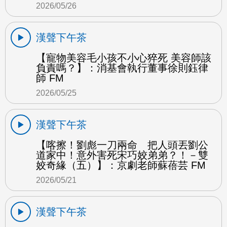
2026/05/26
漢聲下午茶
【寵物美容毛小孩不小心猝死 美容師該
負責嗎？】：消基會執行董事徐則鈺律
師 FM
2026/05/25
漢聲下午茶
【喀擦！劉彪一刀兩命 把人頭丟劉公
道家中！意外害死宋巧姣弟弟？！－雙
姣奇緣（五）】：京劇老師蘇蓓芸 FM
2026/05/21
漢聲下午茶