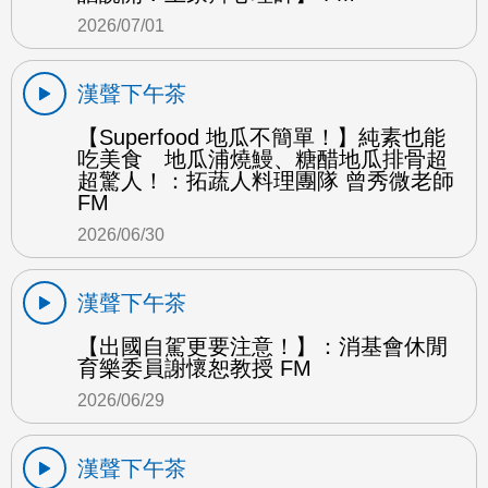
2026/07/01
漢聲下午茶
【Superfood 地瓜不簡單！】純素也能
吃美食 地瓜浦燒鰻、糖醋地瓜排骨超
超驚人！：拓蔬人料理團隊 曾秀微老師
FM
2026/06/30
漢聲下午茶
【出國自駕更要注意！】：消基會休閒
育樂委員謝懷恕教授 FM
2026/06/29
漢聲下午茶