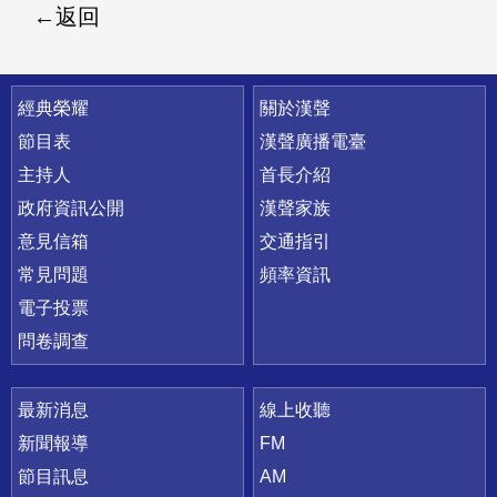
返回
快速連結
經典榮耀
關於漢聲
節目表
漢聲廣播電臺
主持人
首長介紹
政府資訊公開
漢聲家族
意見信箱
交通指引
常見問題
頻率資訊
電子投票
問卷調查
最新消息
線上收聽
新聞報導
FM
節目訊息
AM