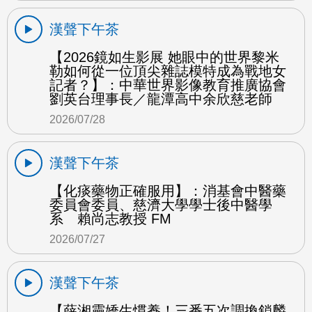
漢聲下午茶
【2026鏡如生影展 她眼中的世界黎米
勒如何從一位頂尖雜誌模特成為戰地女
記者？】：中華世界影像教育推廣協會
劉英台理事長／龍潭高中余欣慈老師
2026/07/28
漢聲下午茶
【化痰藥物正確服用】：消基會中醫藥
委員會委員、慈濟大學學士後中醫學
系 賴尚志教授 FM
2026/07/27
漢聲下午茶
【薛湘靈嬌生慣養！三番五次調換鎖麟