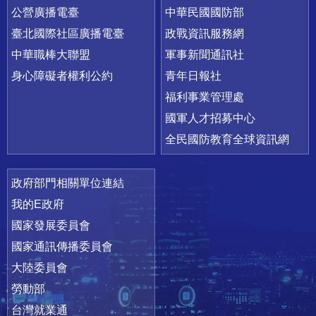
公營廣播電臺
中華民國國防部
臺北國際社區廣播電臺
政戰資訊服務網
中華職棒大聯盟
軍事新聞通訊社
身心障礙者權利公約
青年日報社
福利事業管理處
國軍人才招募中心
全民國防教育全球資訊網
政府部門相關單位連結
我的E政府
國家發展委員會
國家通訊傳播委員會
大陸委員會
勞動部
台灣就業通