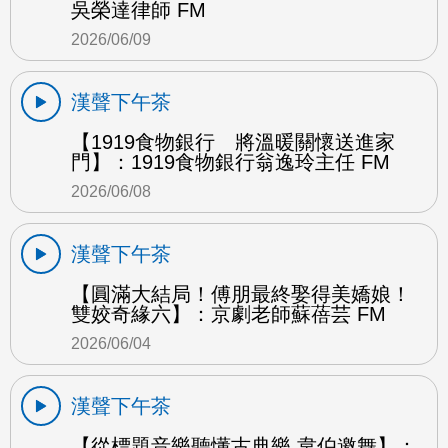
吳榮達律師 FM
2026/06/09
漢聲下午茶
【1919食物銀行 將溫暖關懷送進家
門】：1919食物銀行翁逸玲主任 FM
2026/06/08
漢聲下午茶
【圓滿大結局！傅朋最終娶得美嬌娘！
雙姣奇緣六】：京劇老師蘇蓓芸 FM
2026/06/04
漢聲下午茶
【從標題音樂聽懂古典樂 韋伯邀舞】：