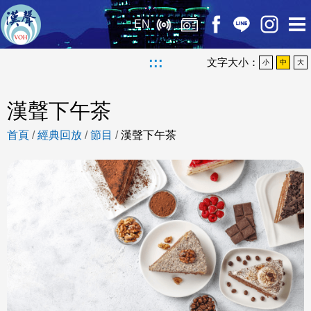
EN
:::
文字大小：
小
中
大
漢聲下午茶
首頁
/
經典回放
/
節目
/
漢聲下午茶