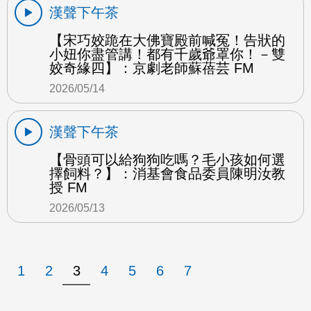
漢聲下午茶
【宋巧姣跪在大佛寶殿前喊冤！告狀的
小妞你盡管講！都有千歲爺罩你！－雙
姣奇緣四】：京劇老師蘇蓓芸 FM
2026/05/14
漢聲下午茶
【骨頭可以給狗狗吃嗎？毛小孩如何選
擇飼料？】：消基會食品委員陳明汝教
授 FM
2026/05/13
1
2
3
4
5
6
7