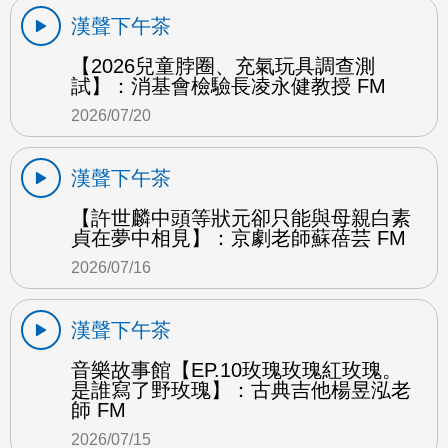
漢聲下午茶
【2026兒童脖圈、充氣玩具調查測
試】：消基會檢驗長凌永健教授 FM
2026/07/20
漢聲下午茶
【許世麟中頭等狀元卻只能與母親白素
貞在夢中相見】：京劇老師蘇蓓芸 FM
2026/07/16
漢聲下午茶
音樂故事館【EP.10玫瑰玫瑰紅玫瑰。
是誰寫了野玫瑰】：古典吉他楊昱泓老
師 FM
2026/07/15