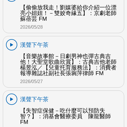
【偷偷放我走！劉媒婆給你介紹一位漂
亮小妞妞！－雙姣奇緣五】：京劇老師
蘇蓓芸 FM
2026/05/28
漢聲下午茶
【音樂故事館－日劇男神也彈古典吉
他！大聖堂歌曲欣賞】：古典吉他老師
楊昱泓／【兒童托育服務法】：消費者
報導雜誌社副社長張琬萍律師 FM
2026/05/27
漢聲下午茶
【失智症保健－吃什麼可以預防失
智？】：消基會醫療委員 陳龍醫師
FM