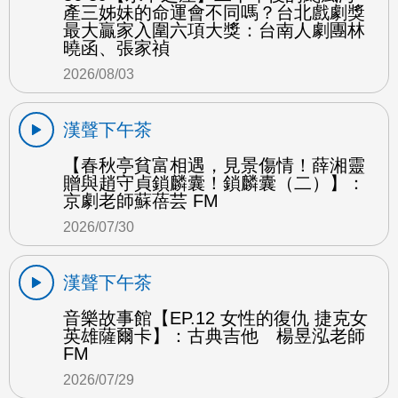
產三姊妹的命運會不同嗎？台北戲劇獎
最大贏家入圍六項大獎：台南人劇團林
曉函、張家禎
2026/08/03
漢聲下午茶
【春秋亭貧富相遇，見景傷情！薛湘靈
贈與趙守貞鎖麟囊！鎖麟囊（二）】：
京劇老師蘇蓓芸 FM
2026/07/30
漢聲下午茶
音樂故事館【EP.12 女性的復仇 捷克女
英雄薩爾卡】：古典吉他 楊昱泓老師
FM
2026/07/29