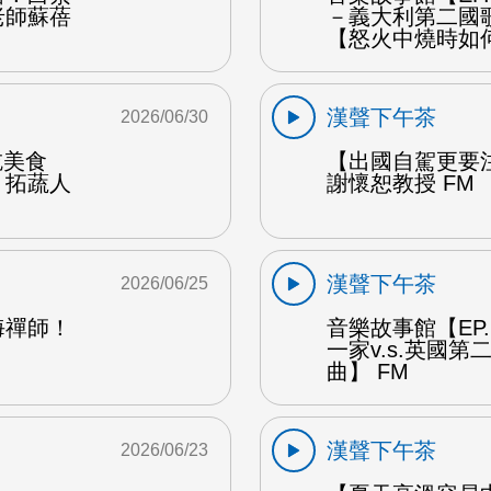
老師蘇蓓
－義大利第二國
【怒火中燒時如
漢聲下午茶
2026/06/30
能吃美食
【出國自駕更要
：拓蔬人
謝懷恕教授 FM
漢聲下午茶
2026/06/25
海禪師！
音樂故事館【EP
一家v.s.英國
曲】 FM
漢聲下午茶
2026/06/23