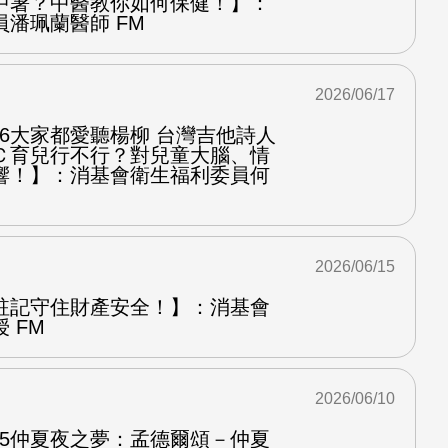
中暑？中醫教你如何保健！】：
潘珮蘭醫師 FM
2026/06/17
.6大家都愛聽楊柳 台灣吉他詩人
Ｃ育兒行不行？對兒童大腦、情
響！】：消基會衛生福利委員何
2026/06/15
註記守住財產安全！】：消基會
 FM
2026/06/10
.5仲夏夜之夢：孟德爾頌－仲夏