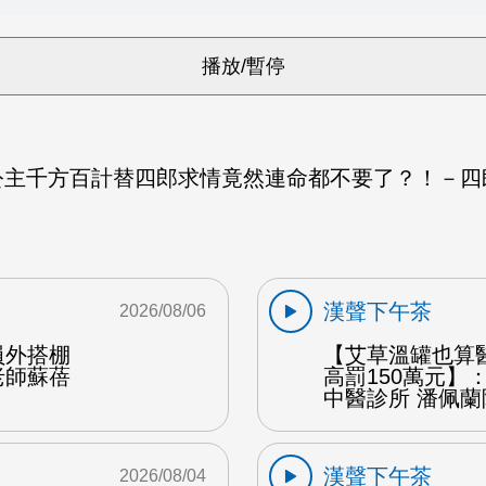
主千方百計替四郎求情竟然連命都不要了？！－四郎
漢聲下午茶
2026/08/06
員外搭棚
【艾草溫罐也算
老師蘇蓓
高罰150萬元】
中醫診所 潘佩蘭
漢聲下午茶
2026/08/04