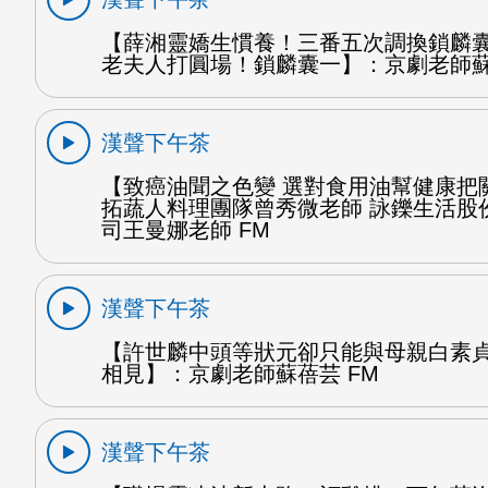
【薛湘靈嬌生慣養！三番五次調換鎖麟
老夫人打圓場！鎖麟囊一】：京劇老師蘇
漢聲下午茶
【致癌油聞之色變 選對食用油幫健康把
拓蔬人料理團隊曾秀微老師 詠鑠生活股
司王曼娜老師 FM
漢聲下午茶
【許世麟中頭等狀元卻只能與母親白素
相見】：京劇老師蘇蓓芸 FM
漢聲下午茶