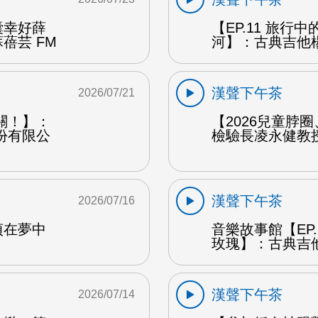
囊幸好薛
【EP.11 旅行
蓓芸 FM
河】：古典吉他楊
漢聲下午茶
2026/07/21
關！】：
【2026兒童脖
份有限公
檢驗長凌永健教授
漢聲下午茶
2026/07/16
貞在夢中
音樂故事館【EP
玫瑰】：古典吉他
漢聲下午茶
2026/07/14