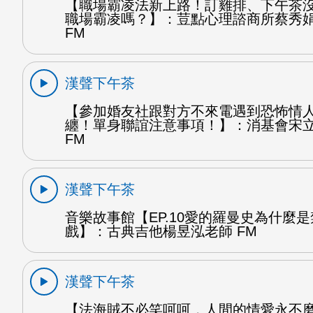
【職場霸凌法新上路！訂雞排、下午茶
職場霸凌嗎？】：荳點心理諮商所蔡秀
FM
漢聲下午茶
【參加婚友社跟對方不來電遇到恐怖情
纏！單身聯誼注意事項！】：消基會宋
FM
漢聲下午茶
音樂故事館【EP.10愛的羅曼史為什麼
戲】：古典吉他楊昱泓老師 FM
漢聲下午茶
【法海賊不必笑呵呵，人間的情愛永不