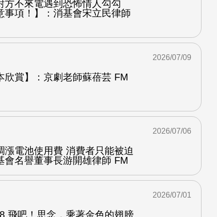
對方不來電遇到恐怖情人勾勾
意事項！】：消基會宋立民律師
2026/07/09
本欣賞】：京劇老師蘇蓓芸 FM
2026/07/06
調漲電池使用費 消費者只能被迫
基會名譽董事長游開雄律師 FM
2026/07/01
.8 飛吧！思念，乘著金色的翅膀