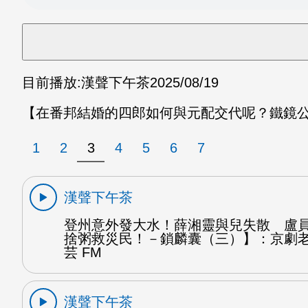
目前播放:
漢聲下午茶
2025/08/19
【在番邦結婚的四郎如何與元配交代呢？鐵鏡公
1
2
3
4
5
6
7
漢聲下午茶
登州意外發大水！薛湘靈與兒失散 盧
捨粥救災民！－鎖麟囊（三）】：京劇
芸 FM
漢聲下午茶