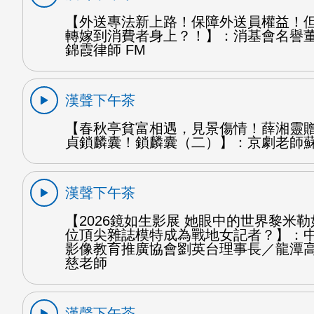
【外送專法新上路！保障外送員權益！
轉嫁到消費者身上？！】：消基會名譽
錦霞律師 FM
漢聲下午茶
【春秋亭貧富相遇，見景傷情！薛湘靈
貞鎖麟囊！鎖麟囊（二）】：京劇老師蘇
漢聲下午茶
【2026鏡如生影展 她眼中的世界黎米
位頂尖雜誌模特成為戰地女記者？】：
影像教育推廣協會劉英台理事長／龍潭
慈老師
漢聲下午茶