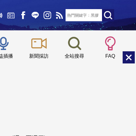
文字大小：
小
中
大
益插播
新聞採訪
全站搜尋
FAQ