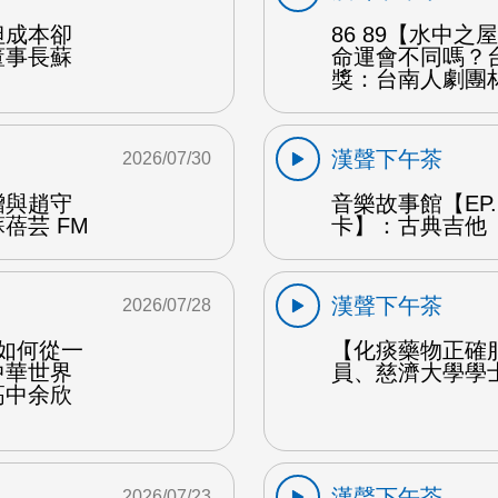
但成本卻
86 89【水中
董事長蘇
命運會不同嗎？
獎：台南人劇團
漢聲下午茶
2026/07/30
贈與趙守
音樂故事館【EP
蓓芸 FM
卡】：古典吉他 
漢聲下午茶
2026/07/28
勒如何從一
【化痰藥物正確
中華世界
員、慈濟大學學
高中余欣
漢聲下午茶
2026/07/23