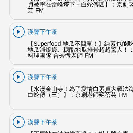
貞被壓在雷峰塔下－白蛇傳四】：京劇
芸 FM
漢聲下午茶
【Superfood 地瓜不簡單！】純素也
地瓜浦燒鰻、糖醋地瓜排骨超超驚人！
料理團隊 曾秀微老師 FM
漢聲下午茶
【水漫金山寺！為了愛情白素貞大戰法
白蛇傳（三）】：京劇老師蘇蓓芸 FM
漢聲下午茶