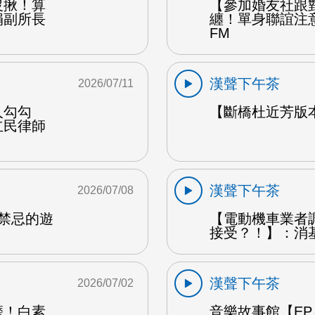
沒揪！算
【參加婚友社跟
娟副所長
纏！單身聯誼注
FM
漢聲下午茶
2026/07/11
人勾勾
【斷橋杜近芳版
立民律師
漢聲下午茶
2026/07/08
是禁忌的遊
【電動機車業者
接受？！】：消
漢聲下午茶
2026/07/02
磨！白素
音樂故事館【EP