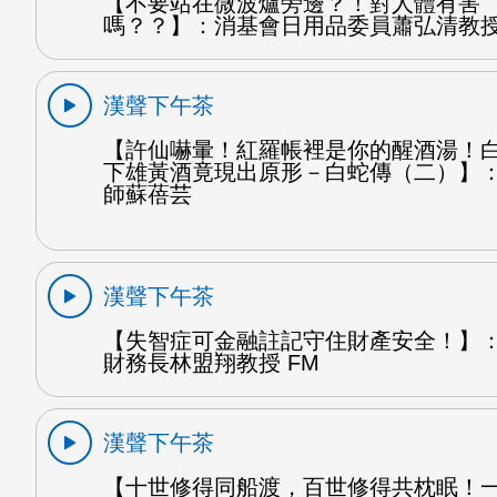
【不要站在微波爐旁邊？！對人體有害
嗎？？】：消基會日用品委員蕭弘清教授
漢聲下午茶
【許仙嚇暈！紅羅帳裡是你的醒酒湯！
下雄黃酒竟現出原形－白蛇傳（二）】
師蘇蓓芸
漢聲下午茶
【失智症可金融註記守住財產安全！】
財務長林盟翔教授 FM
漢聲下午茶
【十世修得同船渡，百世修得共枕眠！