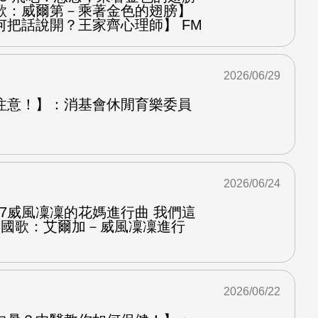
歌：威爾第－乘著金色的翅膀】
何把話說開？王家齊心理師】 FM
2026/06/29
注意！】：消基會休閒育樂委員
2026/06/24
.7威風凜凜的花媽進行曲 我們這
第二國歌：艾爾加－威風凜凜進行
2026/06/22