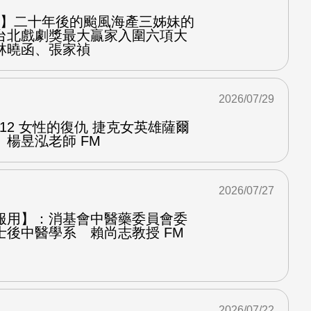
之屋】二十年後的颱風海產三姊妹的
台北戲劇獎最大贏家入圍六項大
林曉函、張家禎
2026/07/29
.12 女性的復仇 捷克女英雄薩爾
楊昱泓老師 FM
2026/07/27
服用】：消基會中醫藥委員會委
士後中醫學系 賴尚志教授 FM
2026/07/22