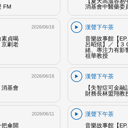
【夏天高溫容易
 FM
消基會中醫藥委員
漢聲下午茶
2026/06/18
白素貞喝
音樂故事館【EP
：京劇老
呂昭炫】／【３
緒、專注力有影
祖華教授
漢聲下午茶
2026/06/16
：消基會
【失智症可金融
財務長林盟翔教授
漢聲下午茶
2026/06/11
一把傘開
音樂故事館【EP