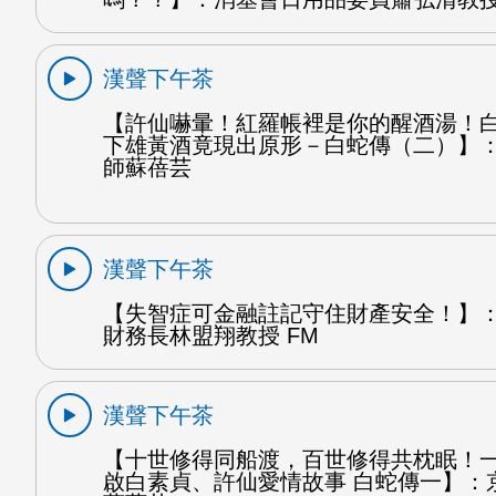
漢聲下午茶
【許仙嚇暈！紅羅帳裡是你的醒酒湯！
下雄黃酒竟現出原形－白蛇傳（二）】
師蘇蓓芸
漢聲下午茶
【失智症可金融註記守住財產安全！】
財務長林盟翔教授 FM
漢聲下午茶
【十世修得同船渡，百世修得共枕眠！
啟白素貞、許仙愛情故事 白蛇傳一】：