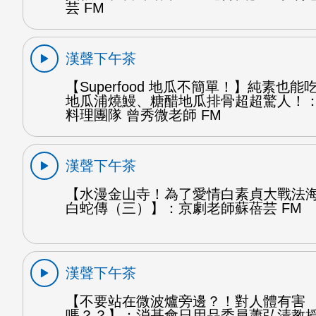
芸 FM
漢聲下午茶
【Superfood 地瓜不簡單！】純素也
地瓜浦燒鰻、糖醋地瓜排骨超超驚人！
料理團隊 曾秀微老師 FM
漢聲下午茶
【水漫金山寺！為了愛情白素貞大戰法
白蛇傳（三）】：京劇老師蘇蓓芸 FM
漢聲下午茶
【不要站在微波爐旁邊？！對人體有害
嗎？？】：消基會日用品委員蕭弘清教授