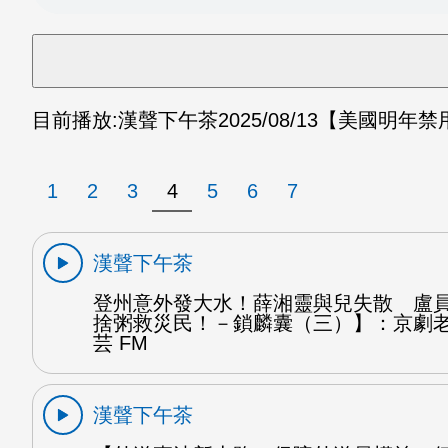
目前播放:
漢聲下午茶
2025/08/13
【美國明年禁
1
2
3
4
5
6
7
漢聲下午茶
登州意外發大水！薛湘靈與兒失散 盧
捨粥救災民！－鎖麟囊（三）】：京劇
芸 FM
漢聲下午茶