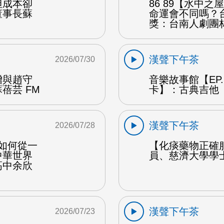
但成本卻
86 89【水中
董事長蘇
命運會不同嗎？
獎：台南人劇團
漢聲下午茶
2026/07/30
贈與趙守
音樂故事館【EP
蓓芸 FM
卡】：古典吉他 
漢聲下午茶
2026/07/28
勒如何從一
【化痰藥物正確
中華世界
員、慈濟大學學
高中余欣
漢聲下午茶
2026/07/23