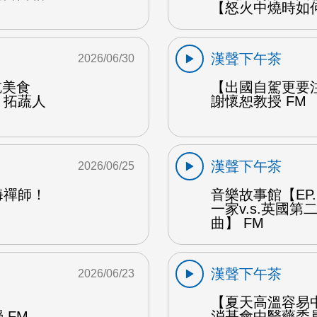
【怒火中燒時如
漢聲下午茶
2026/06/30
能吃美食
【出國自駕更要
：拓蔬人
謝懷恕教授 FM
漢聲下午茶
2026/06/25
海禪師！
音樂故事館【EP
一家v.s.英國
曲】 FM
漢聲下午茶
2026/06/23
【夏天高溫容易
 FM
消基會中醫藥委員