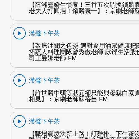
【薛湘靈嬌生慣養！三番五次調換鎖麟
老夫人打圓場！鎖麟囊一】：京劇老師蘇
漢聲下午茶
【致癌油聞之色變 選對食用油幫健康把
拓蔬人料理團隊曾秀微老師 詠鑠生活股
司王曼娜老師 FM
漢聲下午茶
【許世麟中頭等狀元卻只能與母親白素
相見】：京劇老師蘇蓓芸 FM
漢聲下午茶
【職場霸凌法新上路！訂雞排、下午茶