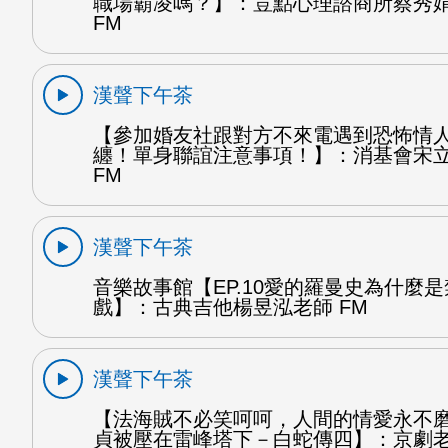
職場霸凌嗎？】：荳點心理諮商所蔡秀
FM
漢聲下午茶
【參加婚友社跟對方不來電遇到恐怖情
纏！單身聯誼注意事項！】：消基會宋
FM
漢聲下午茶
音樂故事館【EP.10愛的羅曼史為什麼
戲】：古典吉他楊昱泓老師 FM
漢聲下午茶
【法海賊不必笑呵呵，人間的情愛永不
貞被壓在雷峰塔下－白蛇傳四】：京劇