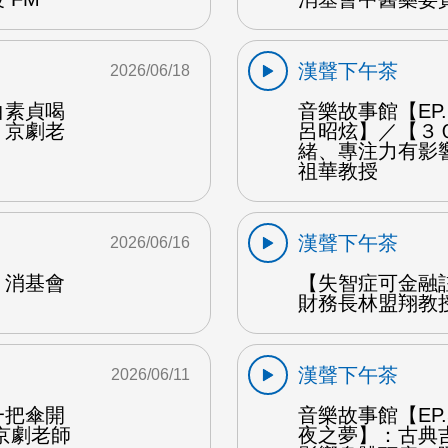
漢聲下午茶
2026/06/18
白素貞喝
音樂故事館【EP
：京劇老
呂昭炫】／【３
緒、專注力有影
祖華教授
漢聲下午茶
2026/06/16
：消基會
【失智症可金融
財務長林盟翔教授
漢聲下午茶
2026/06/11
一把傘開
音樂故事館【EP
京劇老師
夜之夢】：古典