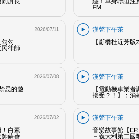
娟副所長
纏！單身聯誼注
FM
漢聲下午茶
2026/07/11
人勾勾
【斷橋杜近芳版
立民律師
漢聲下午茶
2026/07/08
是禁忌的遊
【電動機車業者
接受？！】：消
漢聲下午茶
2026/07/02
磨！白素
音樂故事館【EP
老師蘇蓓
－義大利第二國