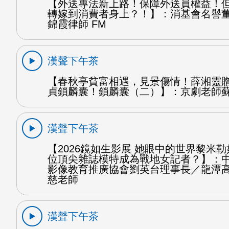
【外送專法新上路！保障外送員權益！
轉嫁到消費者身上？！】：消基會名譽
錦霞律師 FM
漢聲下午茶
【春秋亭貧富相遇，見景傷情！薛湘靈
貞鎖麟囊！鎖麟囊（二）】：京劇老師蘇
漢聲下午茶
【2026鏡如生影展 她眼中的世界黎米
位頂尖雜誌模特成為戰地女記者？】：
影像教育推廣協會劉英台理事長／龍潭
慈老師
漢聲下午茶