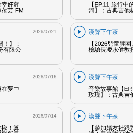
囊幸好薛
【EP.11 旅行
蓓芸 FM
河】：古典吉他楊
漢聲下午茶
2026/07/21
關！】：
【2026兒童脖
份有限公
檢驗長凌永健教授
漢聲下午茶
2026/07/16
貞在夢中
音樂故事館【EP
玫瑰】：古典吉他
漢聲下午茶
2026/07/14
沒揪！算
【參加婚友社跟