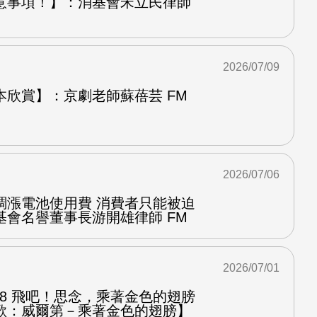
意事項！】：消基會宋立民律師
2026/07/09
本欣賞】：京劇老師蘇蓓芸 FM
2026/07/06
調漲電池使用費 消費者只能被迫
基會名譽董事長游開雄律師 FM
2026/07/01
.8 飛吧！思念，乘著金色的翅膀
歌：威爾第－乘著金色的翅膀】