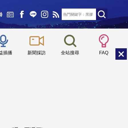
文字大小：
小
中
大
益插播
新聞採訪
全站搜尋
FAQ