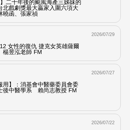
之屋】二十年後的颱風海產三姊妹的
台北戲劇獎最大贏家入圍六項大
林曉函、張家禎
2026/07/29
.12 女性的復仇 捷克女英雄薩爾
楊昱泓老師 FM
2026/07/27
服用】：消基會中醫藥委員會委
士後中醫學系 賴尚志教授 FM
2026/07/22