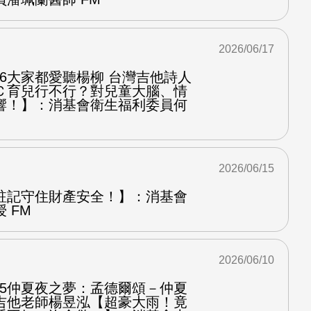
2026/06/17
.6大家都愛聽楊柳 台灣吉他詩人
Ｃ育兒行不行？對兒童大腦、情
響！】：消基會衛生福利委員何
2026/06/15
註記守住財產安全！】：消基會
 FM
2026/06/10
.5仲夏夜之夢：孟德爾頌－仲夏
吉他老師楊昱泓【超豪大雨！竟