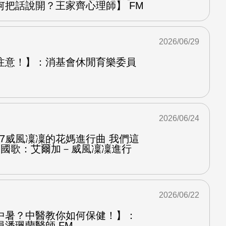
何把話說開？王家齊心理師】 FM
2026/06/29
注意！】：消基會休閒育樂委員
2026/06/24
.7威風凜凜的花媽進行曲 我們這
第二國歌：艾爾加－威風凜凜進行
2026/06/22
中暑？中醫教你如何保健！】：
潘珮蘭醫師 FM