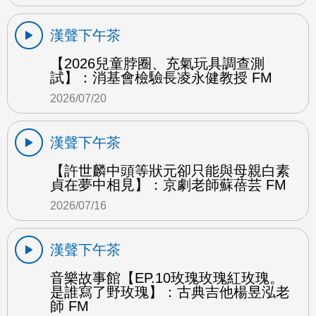
漢聲下午茶
【2026兒童脖圈、充氣玩具調查測
試】：消基會檢驗長凌永健教授 FM
2026/07/20
漢聲下午茶
【許世麟中頭等狀元卻只能與母親白素
貞在夢中相見】：京劇老師蘇蓓芸 FM
2026/07/16
漢聲下午茶
音樂故事館【EP.10玫瑰玫瑰紅玫瑰。
是誰寫了野玫瑰】：古典吉他楊昱泓老
師 FM