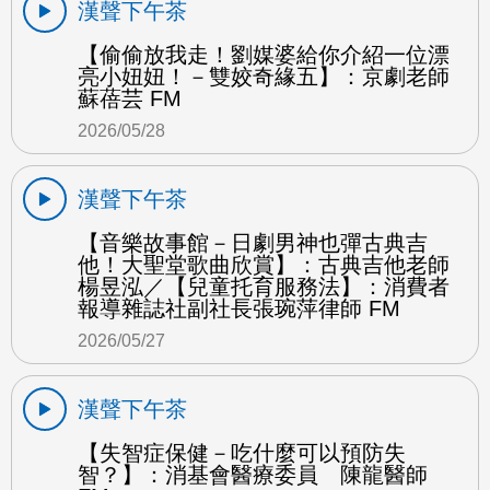
漢聲下午茶
【偷偷放我走！劉媒婆給你介紹一位漂
亮小妞妞！－雙姣奇緣五】：京劇老師
蘇蓓芸 FM
2026/05/28
漢聲下午茶
【音樂故事館－日劇男神也彈古典吉
他！大聖堂歌曲欣賞】：古典吉他老師
楊昱泓／【兒童托育服務法】：消費者
報導雜誌社副社長張琬萍律師 FM
2026/05/27
漢聲下午茶
【失智症保健－吃什麼可以預防失
智？】：消基會醫療委員 陳龍醫師