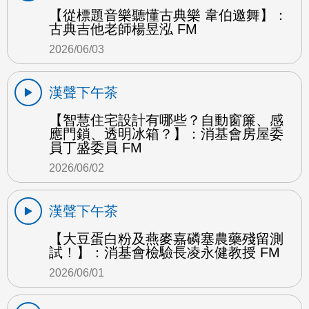
【從標題音樂聽懂古典樂 韋伯邀舞】：
古典吉他老師楊昱泓 FM
2026/06/03
漢聲下午茶
【智慧住宅設計有哪些？自動窗簾、感
應門鎖、透明冰箱？】：消基會房屋委
員丁盛委員 FM
2026/06/02
漢聲下午茶
【大豆蛋白粉及燕麥嘉磷塞農藥殘留測
試！】：消基會檢驗長凌永健教授 FM
2026/06/01