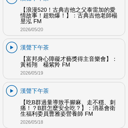
【浪漫520！古典吉他之父泰雷加的愛
情故事！超勁爆！】：古典吉他老師楊
昱泓 FM
2026/05/20
漢聲下午茶
【富邦身心障礙才藝獎得主音樂會】：
黃裕翔 楊紫羚 FM
2026/05/19
漢聲下午茶
【吃B群過量導致手腳麻、走不穩、刺
痛！？B群怎麼安全吃？】：消基會衛
生福利委員曹雅姿營養師 FM
2026/05/18