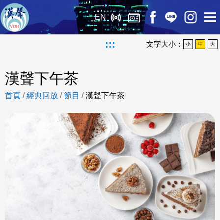
EN
:::
文字大小：
小
中
大
漢聲下午茶
首頁
/
經典回放
/
節目
/
漢聲下午茶