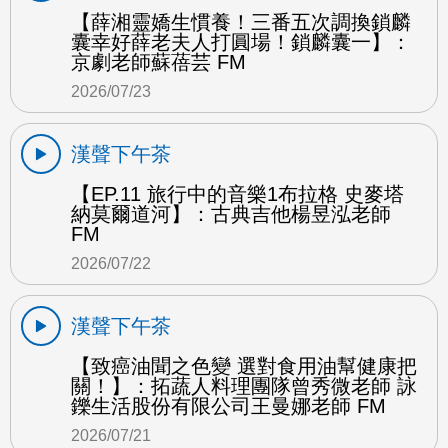
【薛湘靈嬌生慣養！三番五次調換鎖麟
囊幸好薛老夫人打圓場！鎖麟囊一】：
京劇老師蘇蓓芸 FM
2026/07/23
漢聲下午茶
【EP.11 旅行中的音樂1布拉格 史麥塔
納莫爾道河】：古典吉他楊昱泓老師
FM
2026/07/22
漢聲下午茶
【致癌油聞之色變 選對食用油幫健康把
關！】：拓蔬人料理團隊曾秀微老師 詠
鑠生活股份有限公司王曼娜老師 FM
2026/07/21