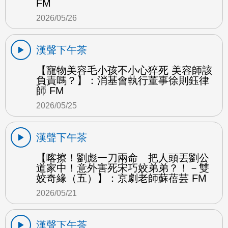
FM
2026/05/26
漢聲下午茶
【寵物美容毛小孩不小心猝死 美容師該
負責嗎？】：消基會執行董事徐則鈺律
師 FM
2026/05/25
漢聲下午茶
【喀擦！劉彪一刀兩命 把人頭丟劉公
道家中！意外害死宋巧姣弟弟？！－雙
姣奇緣（五）】：京劇老師蘇蓓芸 FM
2026/05/21
漢聲下午茶