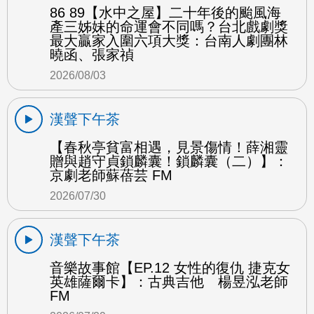
86 89【水中之屋】二十年後的颱風海
產三姊妹的命運會不同嗎？台北戲劇獎
最大贏家入圍六項大獎：台南人劇團林
曉函、張家禎
2026/08/03
漢聲下午茶
【春秋亭貧富相遇，見景傷情！薛湘靈
贈與趙守貞鎖麟囊！鎖麟囊（二）】：
京劇老師蘇蓓芸 FM
2026/07/30
漢聲下午茶
音樂故事館【EP.12 女性的復仇 捷克女
英雄薩爾卡】：古典吉他 楊昱泓老師
FM