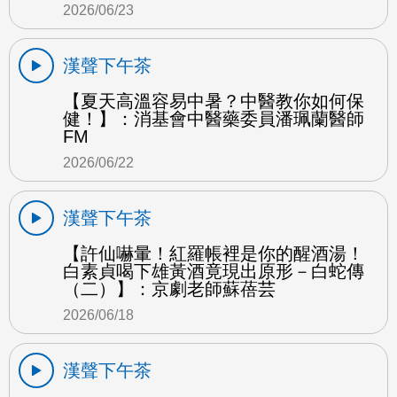
2026/06/23
漢聲下午茶
【夏天高溫容易中暑？中醫教你如何保
健！】：消基會中醫藥委員潘珮蘭醫師
FM
2026/06/22
漢聲下午茶
【許仙嚇暈！紅羅帳裡是你的醒酒湯！
白素貞喝下雄黃酒竟現出原形－白蛇傳
（二）】：京劇老師蘇蓓芸
2026/06/18
漢聲下午茶