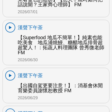
話說開？王家齊心理師】 FM
2026/07/01
漢聲下午茶
【Superfood 地瓜不簡單！】純素也能
吃美食 地瓜浦燒鰻、糖醋地瓜排骨超
超驚人！：拓蔬人料理團隊 曾秀微老師
FM
2026/06/30
漢聲下午茶
【出國自駕更要注意！】：消基會休閒
育樂委員謝懷恕教授 FM
2026/06/29