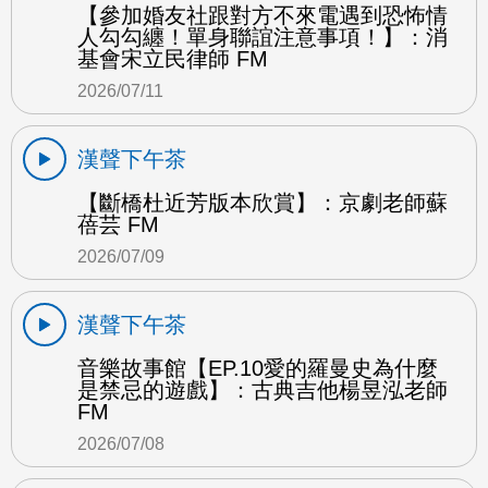
【參加婚友社跟對方不來電遇到恐怖情
人勾勾纏！單身聯誼注意事項！】：消
基會宋立民律師 FM
2026/07/11
漢聲下午茶
【斷橋杜近芳版本欣賞】：京劇老師蘇
蓓芸 FM
2026/07/09
漢聲下午茶
音樂故事館【EP.10愛的羅曼史為什麼
是禁忌的遊戲】：古典吉他楊昱泓老師
FM
2026/07/08