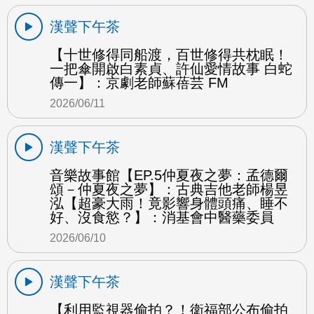
漢聲下午茶
【十世修得同船渡，百世修得共枕眠！
一把傘開啟白素貞、許仙愛情故事 白蛇
傳一】：京劇老師蘇蓓芸 FM
2026/06/11
漢聲下午茶
音樂故事館【EP.5仲夏夜之夢：孟德爾
頌－仲夏夜之夢】：古典吉他老師楊昱
泓【超豪大雨！竟影響身體頭痛、睡不
好、沒食慾？】：消基會中醫藥委員
2026/06/10
漢聲下午茶
【利用監視器偷拍？！衛福部公布偷拍