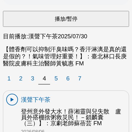
目前播放:
漢聲下午茶
2025/07/30
【體香劑可以抑制汗臭味嗎？香汗淋漓是真的還
是假的？！氣味管理好重要！】：臺北林口長庚
醫院皮膚科主治醫師黃毓惠 FM
1
2
3
4
5
6
7
漢聲下午茶
登州意外發大水！薛湘靈與兒失散 盧
員外搭棚捨粥救災民！－鎖麟囊
（三）】：京劇老師蘇蓓芸 FM
2026/08/06