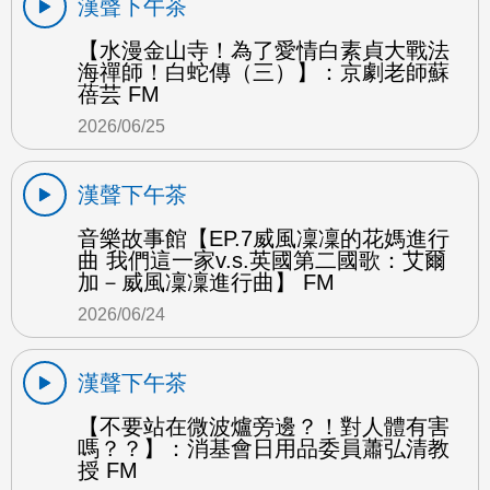
漢聲下午茶
【水漫金山寺！為了愛情白素貞大戰法
海禪師！白蛇傳（三）】：京劇老師蘇
蓓芸 FM
2026/06/25
漢聲下午茶
音樂故事館【EP.7威風凜凜的花媽進行
曲 我們這一家v.s.英國第二國歌：艾爾
加－威風凜凜進行曲】 FM
2026/06/24
漢聲下午茶
【不要站在微波爐旁邊？！對人體有害
嗎？？】：消基會日用品委員蕭弘清教
授 FM