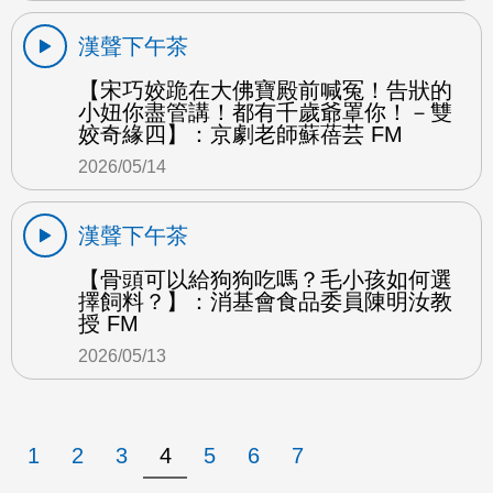
漢聲下午茶
【宋巧姣跪在大佛寶殿前喊冤！告狀的
小妞你盡管講！都有千歲爺罩你！－雙
姣奇緣四】：京劇老師蘇蓓芸 FM
2026/05/14
漢聲下午茶
【骨頭可以給狗狗吃嗎？毛小孩如何選
擇飼料？】：消基會食品委員陳明汝教
授 FM
2026/05/13
1
2
3
4
5
6
7