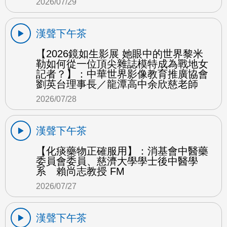
2026/07/29
漢聲下午茶
【2026鏡如生影展 她眼中的世界黎米
勒如何從一位頂尖雜誌模特成為戰地女
記者？】：中華世界影像教育推廣協會
劉英台理事長／龍潭高中余欣慈老師
2026/07/28
漢聲下午茶
【化痰藥物正確服用】：消基會中醫藥
委員會委員、慈濟大學學士後中醫學
系 賴尚志教授 FM
2026/07/27
漢聲下午茶