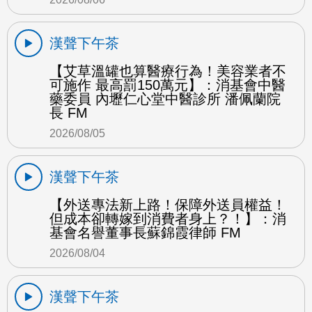
漢聲下午茶
【艾草溫罐也算醫療行為！美容業者不
可施作 最高罰150萬元】：消基會中醫
藥委員 內壢仁心堂中醫診所 潘佩蘭院
長 FM
2026/08/05
漢聲下午茶
【外送專法新上路！保障外送員權益！
但成本卻轉嫁到消費者身上？！】：消
基會名譽董事長蘇錦霞律師 FM
2026/08/04
漢聲下午茶