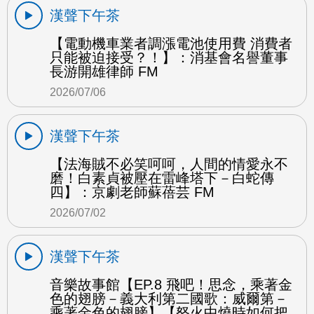
漢聲下午茶
【電動機車業者調漲電池使用費 消費者
只能被迫接受？！】：消基會名譽董事
長游開雄律師 FM
2026/07/06
漢聲下午茶
【法海賊不必笑呵呵，人間的情愛永不
磨！白素貞被壓在雷峰塔下－白蛇傳
四】：京劇老師蘇蓓芸 FM
2026/07/02
漢聲下午茶
音樂故事館【EP.8 飛吧！思念，乘著金
色的翅膀－義大利第二國歌：威爾第－
乘著金色的翅膀】【怒火中燒時如何把