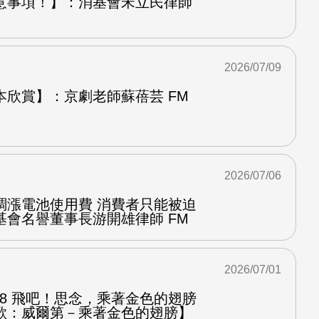
意事項！】：消基會宋立民律師
2026/07/09
本欣賞】：京劇老師蘇蓓芸 FM
2026/07/06
調漲電池使用費 消費者只能被迫
基會名譽董事長游開雄律師 FM
2026/07/01
.8 飛吧！思念，乘著金色的翅膀
歌：威爾第－乘著金色的翅膀】