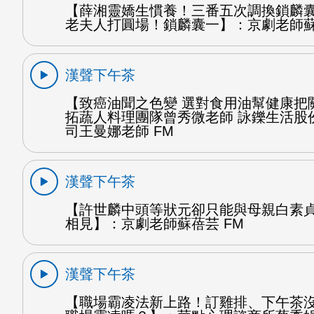
【薛湘靈嬌生慣養！三番五次調換鎖麟
老夫人打圓場！鎖麟囊一】：京劇老師蘇
漢聲下午茶
【致癌油聞之色變 選對食用油幫健康把
拓蔬人料理團隊曾秀微老師 詠鑠生活股
司王曼娜老師 FM
漢聲下午茶
【許世麟中頭等狀元卻只能與母親白素
相見】：京劇老師蘇蓓芸 FM
漢聲下午茶
【職場霸凌法新上路！訂雞排、下午茶