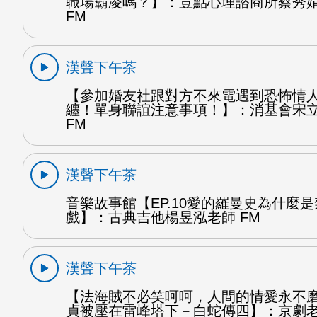
職場霸凌嗎？】：荳點心理諮商所蔡秀
FM
漢聲下午茶
【參加婚友社跟對方不來電遇到恐怖情
纏！單身聯誼注意事項！】：消基會宋
FM
漢聲下午茶
音樂故事館【EP.10愛的羅曼史為什麼
戲】：古典吉他楊昱泓老師 FM
漢聲下午茶
【法海賊不必笑呵呵，人間的情愛永不
貞被壓在雷峰塔下－白蛇傳四】：京劇