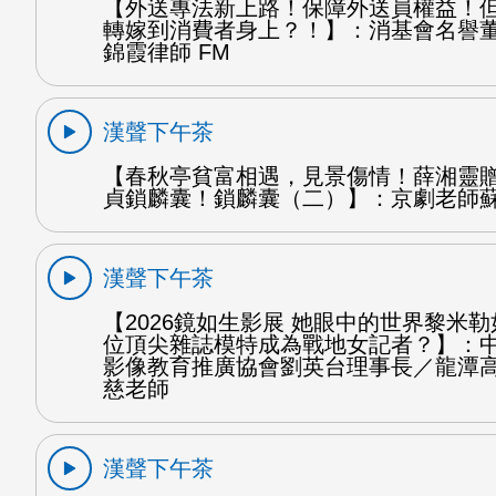
【外送專法新上路！保障外送員權益！
轉嫁到消費者身上？！】：消基會名譽
錦霞律師 FM
漢聲下午茶
【春秋亭貧富相遇，見景傷情！薛湘靈
貞鎖麟囊！鎖麟囊（二）】：京劇老師蘇
漢聲下午茶
【2026鏡如生影展 她眼中的世界黎米
位頂尖雜誌模特成為戰地女記者？】：
影像教育推廣協會劉英台理事長／龍潭
慈老師
漢聲下午茶