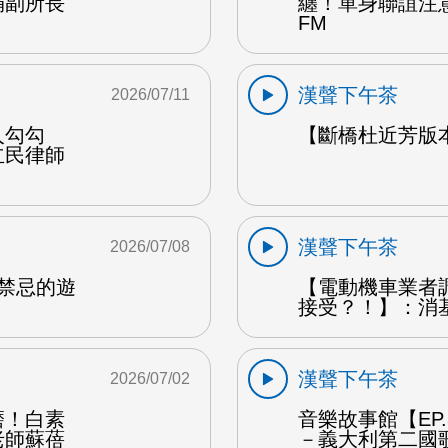
娟副所長
纏！單身聯誼注
FM
漢聲下午茶
2026/07/11
人勾勾
【斷橋杜近芳版
立民律師
漢聲下午茶
2026/07/08
是禁忌的遊
【電動機車業者
接受？！】：消
漢聲下午茶
2026/07/02
磨！白素
音樂故事館【EP
老師蘇蓓
－義大利第二國