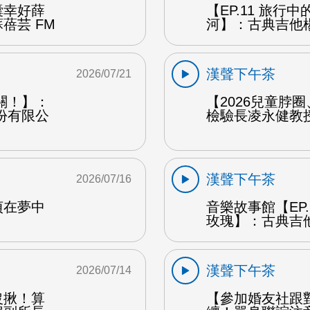
囊幸好薛
【EP.11 旅行
蓓芸 FM
河】：古典吉他楊
漢聲下午茶
2026/07/21
關！】：
【2026兒童脖
份有限公
檢驗長凌永健教授
漢聲下午茶
2026/07/16
貞在夢中
音樂故事館【EP
玫瑰】：古典吉他
漢聲下午茶
2026/07/14
沒揪！算
【參加婚友社跟