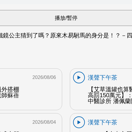
鐵鏡公主猜到了嗎？原來木易駙馬的身分是！？－四
漢聲下午茶
2026/08/06
員外搭棚
【艾草溫罐也算
老師蘇蓓
高罰150萬元】
中醫診所 潘佩蘭
漢聲下午茶
2026/08/04