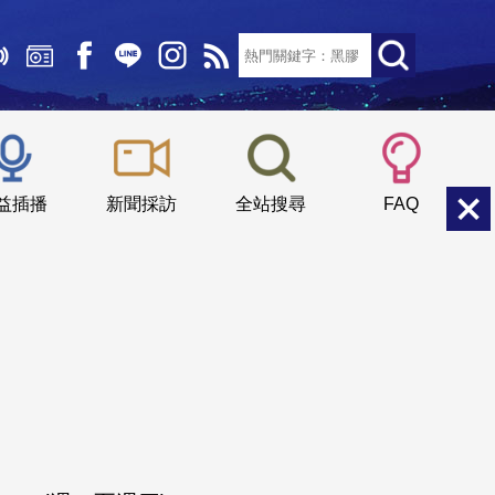
文字大小：
小
中
大
益插播
新聞採訪
全站搜尋
FAQ