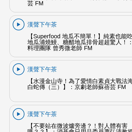
芸 FM
漢聲下午茶
【Superfood 地瓜不簡單！】純素也
地瓜浦燒鰻、糖醋地瓜排骨超超驚人！
料理團隊 曾秀微老師 FM
漢聲下午茶
【水漫金山寺！為了愛情白素貞大戰法
白蛇傳（三）】：京劇老師蘇蓓芸 FM
漢聲下午茶
【不要站在微波爐旁邊？！對人體有害
嗎？？】：消基會日用品委員蕭弘清教授