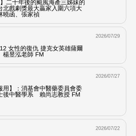
之屋】二十年後的颱風海產三姊妹的
台北戲劇獎最大贏家入圍六項大
林曉函、張家禎
2026/07/29
.12 女性的復仇 捷克女英雄薩爾
楊昱泓老師 FM
2026/07/27
服用】：消基會中醫藥委員會委
士後中醫學系 賴尚志教授 FM
2026/07/22