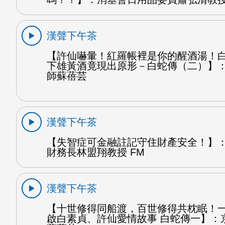
漢聲下午茶
【許仙嚇暈！紅羅帳裡是你的醒酒湯！
下雄黃酒竟現出原形－白蛇傳（二）】
師蘇蓓芸
漢聲下午茶
【失智症可金融註記守住財產安全！】
財務長林盟翔教授 FM
漢聲下午茶
【十世修得同船渡，百世修得共枕眠！
啟白素貞、許仙愛情故事 白蛇傳一】：