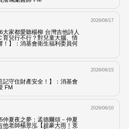
2026/06/17
.6大家都愛聽楊柳 台灣吉他詩人
Ｃ育兒行不行？對兒童大腦、情
響！】：消基會衛生福利委員何
2026/06/15
註記守住財產安全！】：消基會
 FM
2026/06/10
.5仲夏夜之夢：孟德爾頌－仲夏
吉他老師楊昱泓【超豪大雨！竟