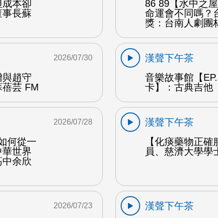
但成本卻
86 89【水中
董事長蘇
命運會不同嗎？
獎：台南人劇團
漢聲下午茶
2026/07/30
贈與趙守
音樂故事館【EP
蓓芸 FM
卡】：古典吉他 
漢聲下午茶
2026/07/28
勒如何從一
【化痰藥物正確
中華世界
員、慈濟大學學
高中余欣
漢聲下午茶
2026/07/23