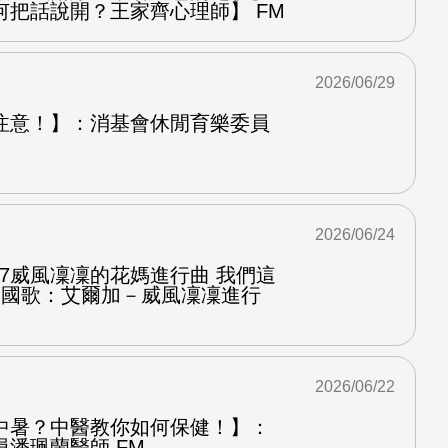
何把話說開？王家齊心理師】 FM
2026/06/29
注意！】：消基會休閒育樂委員
2026/06/24
.7威風凜凜的花媽進行曲 我們這
第二國歌：艾爾加－威風凜凜進行
2026/06/22
中暑？中醫教你如何保健！】：
潘珮蘭醫師 FM