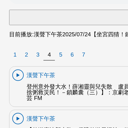
目前播放:
漢聲下午茶
2025/07/24
【坐宮四猜！
1
2
3
4
5
6
7
漢聲下午茶
登州意外發大水！薛湘靈與兒失散 盧
捨粥救災民！－鎖麟囊（三）】：京劇
芸 FM
漢聲下午茶