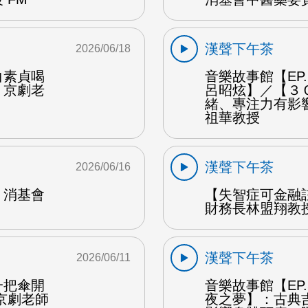
漢聲下午茶
2026/06/18
白素貞喝
音樂故事館【EP
：京劇老
呂昭炫】／【３
緒、專注力有影
祖華教授
漢聲下午茶
2026/06/16
：消基會
【失智症可金融
財務長林盟翔教授
漢聲下午茶
2026/06/11
一把傘開
音樂故事館【EP
京劇老師
夜之夢】：古典