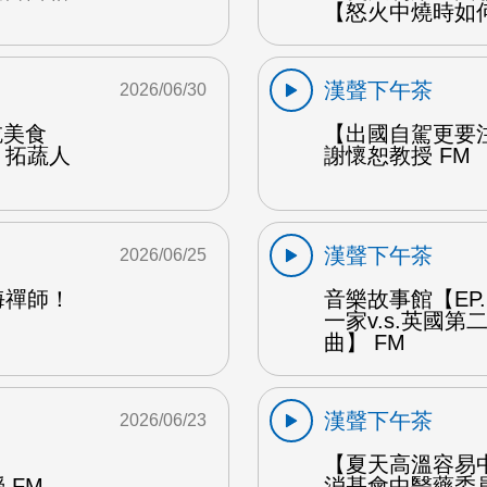
【怒火中燒時如
漢聲下午茶
2026/06/30
能吃美食
【出國自駕更要
：拓蔬人
謝懷恕教授 FM
漢聲下午茶
2026/06/25
海禪師！
音樂故事館【EP
一家v.s.英國
曲】 FM
漢聲下午茶
2026/06/23
【夏天高溫容易
 FM
消基會中醫藥委員