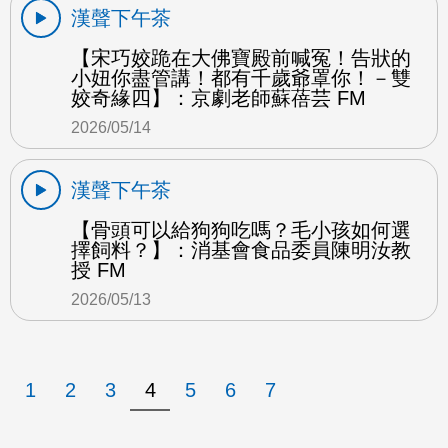
漢聲下午茶
【宋巧姣跪在大佛寶殿前喊冤！告狀的
小妞你盡管講！都有千歲爺罩你！－雙
姣奇緣四】：京劇老師蘇蓓芸 FM
2026/05/14
漢聲下午茶
【骨頭可以給狗狗吃嗎？毛小孩如何選
擇飼料？】：消基會食品委員陳明汝教
授 FM
2026/05/13
1
2
3
4
5
6
7