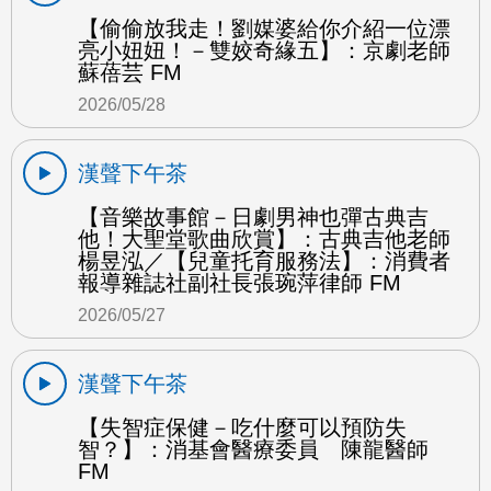
【偷偷放我走！劉媒婆給你介紹一位漂
亮小妞妞！－雙姣奇緣五】：京劇老師
蘇蓓芸 FM
2026/05/28
漢聲下午茶
【音樂故事館－日劇男神也彈古典吉
他！大聖堂歌曲欣賞】：古典吉他老師
楊昱泓／【兒童托育服務法】：消費者
報導雜誌社副社長張琬萍律師 FM
2026/05/27
漢聲下午茶
【失智症保健－吃什麼可以預防失
智？】：消基會醫療委員 陳龍醫師
FM