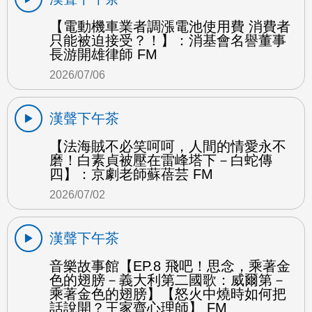
【電動機車業者調漲電池使用費 消費者
只能被迫接受？！】：消基會名譽董事
長游開雄律師 FM
2026/07/06
漢聲下午茶
【法海賊不必笑呵呵，人間的情愛永不
磨！白素貞被壓在雷峰塔下－白蛇傳
四】：京劇老師蘇蓓芸 FM
2026/07/02
漢聲下午茶
音樂故事館【EP.8 飛吧！思念，乘著金
色的翅膀－義大利第二國歌：威爾第－
乘著金色的翅膀】【怒火中燒時如何把
話說開？王家齊心理師】 FM