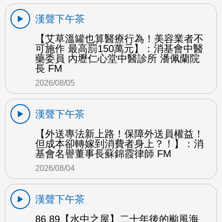
漢聲下午茶
【艾草溫罐也算醫療行為！美容業者不
可施作 最高罰150萬元】：消基會中醫
藥委員 內壢仁心堂中醫診所 潘佩蘭院
長 FM
2026/08/05
漢聲下午茶
【外送專法新上路！保障外送員權益！
但成本卻轉嫁到消費者身上？！】：消
基會名譽董事長蘇錦霞律師 FM
2026/08/04
漢聲下午茶
86 89【水中之屋】二十年後的颱風海