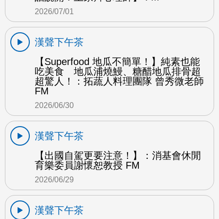
2026/07/01
漢聲下午茶
【Superfood 地瓜不簡單！】純素也能
吃美食 地瓜浦燒鰻、糖醋地瓜排骨超
超驚人！：拓蔬人料理團隊 曾秀微老師
FM
2026/06/30
漢聲下午茶
【出國自駕更要注意！】：消基會休閒
育樂委員謝懷恕教授 FM
2026/06/29
漢聲下午茶