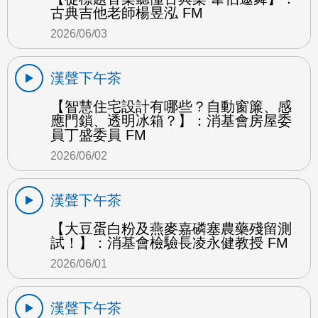
古典吉他老師楊昱泓 FM
2026/06/03
漢聲下午茶
【智慧住宅設計有哪些？自動窗簾、感
應門鎖、透明冰箱？】：消基會房屋委
員丁盛委員 FM
2026/06/02
漢聲下午茶
【大豆蛋白粉及燕麥嘉磷塞農藥殘留測
試！】：消基會檢驗長凌永健教授 FM
2026/06/01
漢聲下午茶