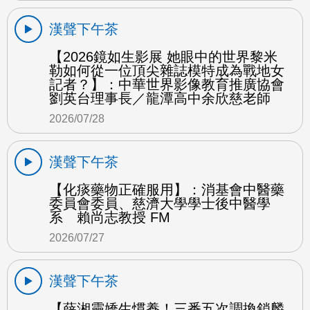
漢聲下午茶
【2026鏡如生影展 她眼中的世界黎米
勒如何從一位頂尖雜誌模特成為戰地女
記者？】：中華世界影像教育推廣協會
劉英台理事長／龍潭高中余欣慈老師
2026/07/28
漢聲下午茶
【化痰藥物正確服用】：消基會中醫藥
委員會委員、慈濟大學學士後中醫學
系 賴尚志教授 FM
2026/07/27
漢聲下午茶
【薛湘靈嬌生慣養！三番五次調換鎖麟