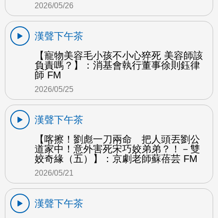
2026/05/26
漢聲下午茶
【寵物美容毛小孩不小心猝死 美容師該
負責嗎？】：消基會執行董事徐則鈺律
師 FM
2026/05/25
漢聲下午茶
【喀擦！劉彪一刀兩命 把人頭丟劉公
道家中！意外害死宋巧姣弟弟？！－雙
姣奇緣（五）】：京劇老師蘇蓓芸 FM
2026/05/21
漢聲下午茶