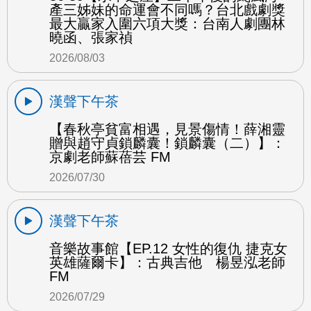
產三姊妹的命運會不同嗎？台北戲劇獎
最大贏家入圍六項大獎：台南人劇團林
曉函、張家禎
2026/08/03
漢聲下午茶
【春秋亭貧富相遇，見景傷情！薛湘靈
贈與趙守貞鎖麟囊！鎖麟囊（二）】：
京劇老師蘇蓓芸 FM
2026/07/30
漢聲下午茶
音樂故事館【EP.12 女性的復仇 捷克女
英雄薩爾卡】：古典吉他 楊昱泓老師
FM
2026/07/29