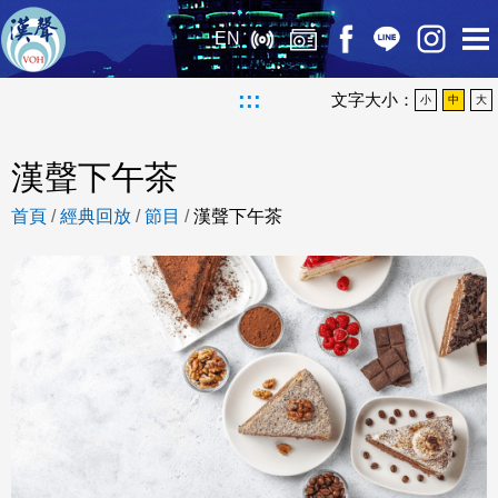
EN
:::
文字大小：
小
中
大
漢聲下午茶
首頁
/
經典回放
/
節目
/
漢聲下午茶