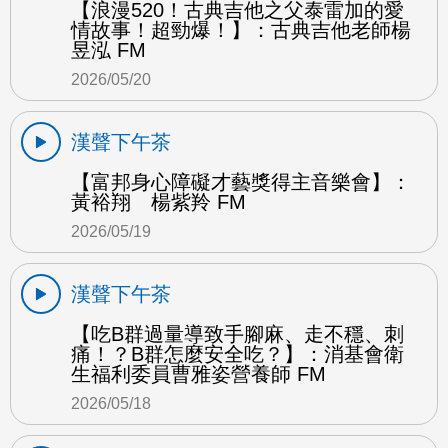
【浪漫520！古典吉他之父泰雷加的愛
情故事！超勁爆！】：古典吉他老師楊
昱泓 FM
2026/05/20
漢聲下午茶
【富邦身心障礙才藝獎得主音樂會】：
黃裕翔 楊紫羚 FM
2026/05/19
漢聲下午茶
【吃B群過量導致手腳麻、走不穩、刺
痛！？B群怎麼安全吃？】：消基會衛
生福利委員曹雅姿營養師 FM
2026/05/18