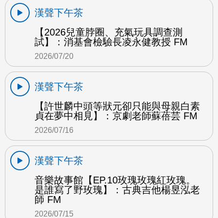
漢聲下午茶
【2026兒童脖圈、充氣玩具調查測
試】：消基會檢驗長凌永健教授 FM
2026/07/20
漢聲下午茶
【許世麟中頭等狀元卻只能與母親白素
貞在夢中相見】：京劇老師蘇蓓芸 FM
2026/07/16
漢聲下午茶
音樂故事館【EP.10玫瑰玫瑰紅玫瑰。
是誰寫了野玫瑰】：古典吉他楊昱泓老
師 FM
2026/07/15