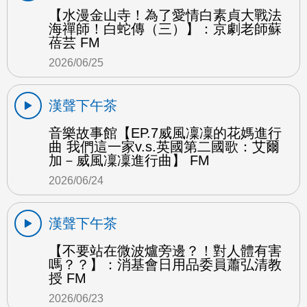
【水漫金山寺！為了愛情白素貞大戰法
海禪師！白蛇傳（三）】：京劇老師蘇
蓓芸 FM
2026/06/25
漢聲下午茶
音樂故事館【EP.7威風凜凜的花媽進行
曲 我們這一家v.s.英國第二國歌：艾爾
加－威風凜凜進行曲】 FM
2026/06/24
漢聲下午茶
【不要站在微波爐旁邊？！對人體有害
嗎？？】：消基會日用品委員蕭弘清教
授 FM
2026/06/23