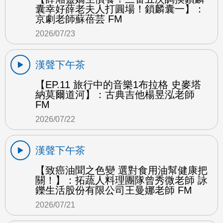
囊幸好薛老夫人打圓場！鎖麟囊一】：
京劇老師蘇蓓芸 FM
2026/07/23
漢聲下午茶
【EP.11 旅行中的音樂1布拉格 史麥塔
納莫爾道河】：古典吉他楊昱泓老師
FM
2026/07/22
漢聲下午茶
【致癌油聞之色變 選對食用油幫健康把
關！】：拓蔬人料理團隊曾秀微老師 詠
鑠生活股份有限公司王曼娜老師 FM
2026/07/21