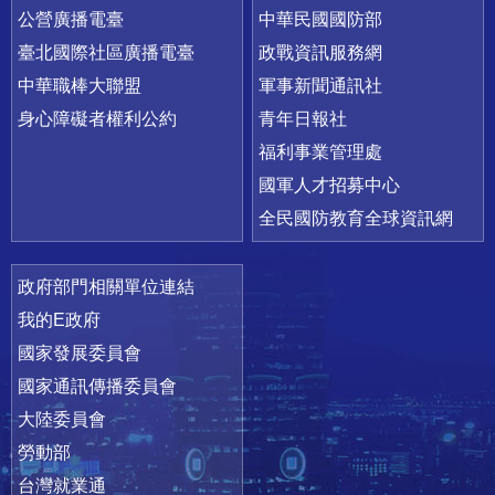
公營廣播電臺
中華民國國防部
臺北國際社區廣播電臺
政戰資訊服務網
中華職棒大聯盟
軍事新聞通訊社
身心障礙者權利公約
青年日報社
福利事業管理處
國軍人才招募中心
全民國防教育全球資訊網
政府部門相關單位連結
我的E政府
國家發展委員會
國家通訊傳播委員會
大陸委員會
勞動部
台灣就業通