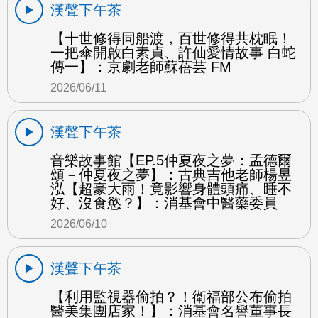
漢聲下午茶
【十世修得同船渡，百世修得共枕眠！
一把傘開啟白素貞、許仙愛情故事 白蛇
傳一】：京劇老師蘇蓓芸 FM
2026/06/11
漢聲下午茶
音樂故事館【EP.5仲夏夜之夢：孟德爾
頌－仲夏夜之夢】：古典吉他老師楊昱
泓【超豪大雨！竟影響身體頭痛、睡不
好、沒食慾？】：消基會中醫藥委員
2026/06/10
漢聲下午茶
【利用監視器偷拍？！衛福部公布偷拍
醫美集團店家！】：消基會名譽董事長