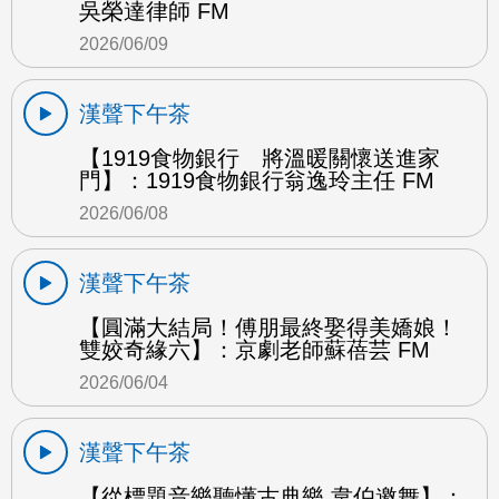
吳榮達律師 FM
2026/06/09
漢聲下午茶
【1919食物銀行 將溫暖關懷送進家
門】：1919食物銀行翁逸玲主任 FM
2026/06/08
漢聲下午茶
【圓滿大結局！傅朋最終娶得美嬌娘！
雙姣奇緣六】：京劇老師蘇蓓芸 FM
2026/06/04
漢聲下午茶
【從標題音樂聽懂古典樂 韋伯邀舞】：