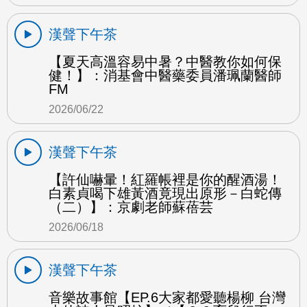
漢聲下午茶
【夏天高溫容易中暑？中醫教你如何保
健！】：消基會中醫藥委員潘珮蘭醫師
FM
2026/06/22
漢聲下午茶
【許仙嚇暈！紅羅帳裡是你的醒酒湯！
白素貞喝下雄黃酒竟現出原形－白蛇傳
（二）】：京劇老師蘇蓓芸
2026/06/18
漢聲下午茶
音樂故事館【EP.6大家都愛聽楊柳 台灣