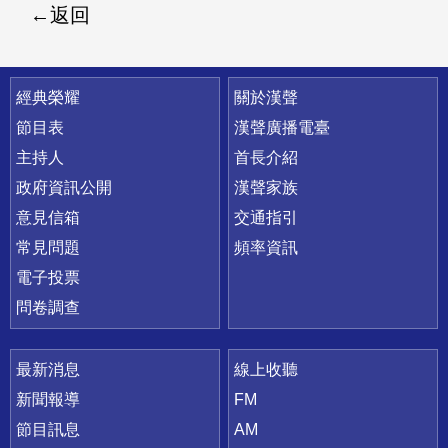
返回
快速連結
經典榮耀
關於漢聲
節目表
漢聲廣播電臺
主持人
首長介紹
政府資訊公開
漢聲家族
意見信箱
交通指引
常見問題
頻率資訊
電子投票
問卷調查
最新消息
線上收聽
新聞報導
FM
節目訊息
AM