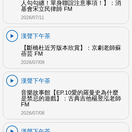
人勾勾纏！單身聯誼注意事項！】：消
基會宋立民律師 FM
2026/07/11
漢聲下午茶
【斷橋杜近芳版本欣賞】：京劇老師蘇
蓓芸 FM
2026/07/09
漢聲下午茶
音樂故事館【EP.10愛的羅曼史為什麼
是禁忌的遊戲】：古典吉他楊昱泓老師
FM
2026/07/08
漢聲下午茶