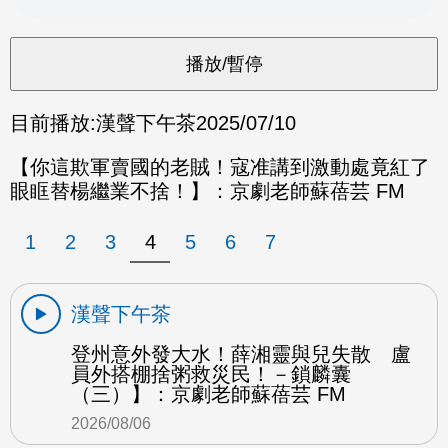
目前播放:
漢聲下午茶
2025/07/10
【你這欺軍賣國的老賊！寇准講到激動處竟紅了
眼眶替楊繼業不捨！】：京劇老師蘇蓓芸 FM
1
2
3
4
5
6
7
漢聲下午茶
登州意外發大水！薛湘靈與兒失散 盧
員外搭棚捨粥救災民！－鎖麟囊
（三）】：京劇老師蘇蓓芸 FM
2026/08/06