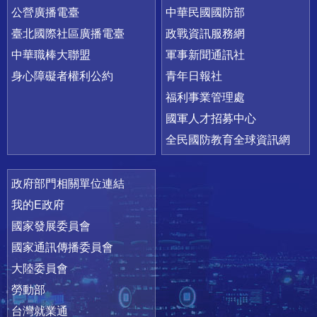
公營廣播電臺
中華民國國防部
臺北國際社區廣播電臺
政戰資訊服務網
中華職棒大聯盟
軍事新聞通訊社
身心障礙者權利公約
青年日報社
福利事業管理處
國軍人才招募中心
全民國防教育全球資訊網
政府部門相關單位連結
我的E政府
國家發展委員會
國家通訊傳播委員會
大陸委員會
勞動部
台灣就業通