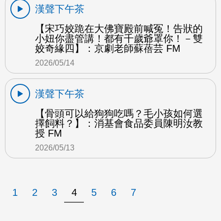
漢聲下午茶
【宋巧姣跪在大佛寶殿前喊冤！告狀的
小妞你盡管講！都有千歲爺罩你！－雙
姣奇緣四】：京劇老師蘇蓓芸 FM
2026/05/14
漢聲下午茶
【骨頭可以給狗狗吃嗎？毛小孩如何選
擇飼料？】：消基會食品委員陳明汝教
授 FM
2026/05/13
1
2
3
4
5
6
7