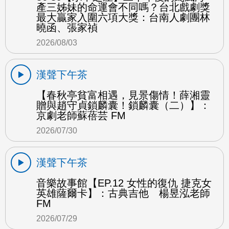
產三姊妹的命運會不同嗎？台北戲劇獎
最大贏家入圍六項大獎：台南人劇團林
曉函、張家禎
2026/08/03
漢聲下午茶
【春秋亭貧富相遇，見景傷情！薛湘靈
贈與趙守貞鎖麟囊！鎖麟囊（二）】：
京劇老師蘇蓓芸 FM
2026/07/30
漢聲下午茶
音樂故事館【EP.12 女性的復仇 捷克女
英雄薩爾卡】：古典吉他 楊昱泓老師
FM
2026/07/29