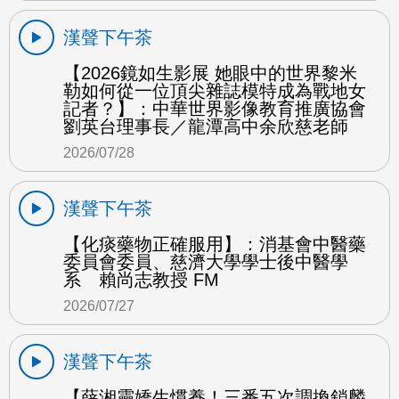
漢聲下午茶
【2026鏡如生影展 她眼中的世界黎米
勒如何從一位頂尖雜誌模特成為戰地女
記者？】：中華世界影像教育推廣協會
劉英台理事長／龍潭高中余欣慈老師
2026/07/28
漢聲下午茶
【化痰藥物正確服用】：消基會中醫藥
委員會委員、慈濟大學學士後中醫學
系 賴尚志教授 FM
2026/07/27
漢聲下午茶
【薛湘靈嬌生慣養！三番五次調換鎖麟