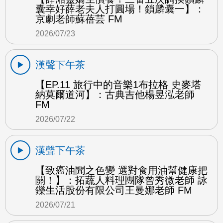
囊幸好薛老夫人打圓場！鎖麟囊一】：
京劇老師蘇蓓芸 FM
2026/07/23
漢聲下午茶
【EP.11 旅行中的音樂1布拉格 史麥塔
納莫爾道河】：古典吉他楊昱泓老師
FM
2026/07/22
漢聲下午茶
【致癌油聞之色變 選對食用油幫健康把
關！】：拓蔬人料理團隊曾秀微老師 詠
鑠生活股份有限公司王曼娜老師 FM
2026/07/21