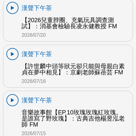
漢聲下午茶
【2026兒童脖圈、充氣玩具調查測
試】：消基會檢驗長凌永健教授 FM
2026/07/20
漢聲下午茶
【許世麟中頭等狀元卻只能與母親白素
貞在夢中相見】：京劇老師蘇蓓芸 FM
2026/07/16
漢聲下午茶
音樂故事館【EP.10玫瑰玫瑰紅玫瑰。
是誰寫了野玫瑰】：古典吉他楊昱泓老
師 FM
2026/07/15