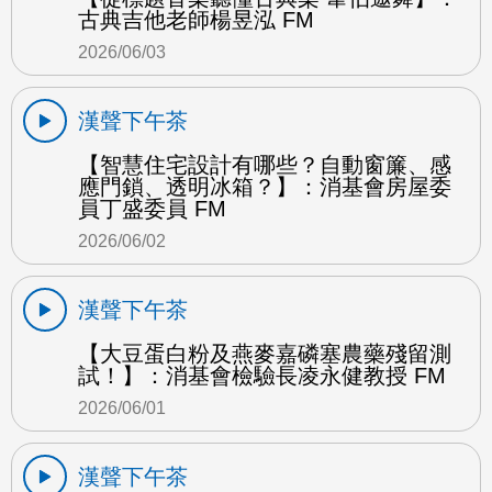
古典吉他老師楊昱泓 FM
2026/06/03
漢聲下午茶
【智慧住宅設計有哪些？自動窗簾、感
應門鎖、透明冰箱？】：消基會房屋委
員丁盛委員 FM
2026/06/02
漢聲下午茶
【大豆蛋白粉及燕麥嘉磷塞農藥殘留測
試！】：消基會檢驗長凌永健教授 FM
2026/06/01
漢聲下午茶