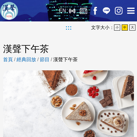
EN
:::
文字大小：
小
中
大
漢聲下午茶
首頁
/
經典回放
/
節目
/
漢聲下午茶