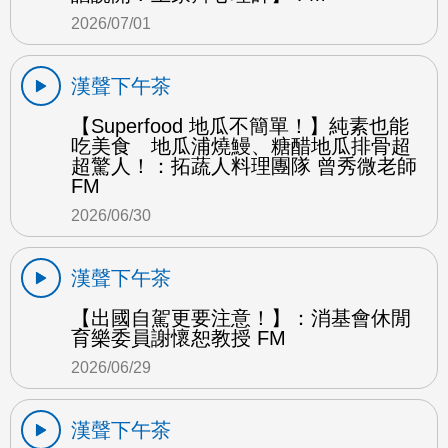
2026/07/01
漢聲下午茶
【Superfood 地瓜不簡單！】純素也能
吃美食 地瓜浦燒鰻、糖醋地瓜排骨超
超驚人！：拓蔬人料理團隊 曾秀微老師
FM
2026/06/30
漢聲下午茶
【出國自駕更要注意！】：消基會休閒
育樂委員謝懷恕教授 FM
2026/06/29
漢聲下午茶