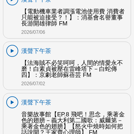
【電動機車業者調漲電池使用費 消費者
只能被迫接受？！】：消基會名譽董事
長游開雄律師 FM
2026/07/06
漢聲下午茶
【法海賊不必笑呵呵，人間的情愛永不
磨！白素貞被壓在雷峰塔下－白蛇傳
四】：京劇老師蘇蓓芸 FM
2026/07/02
漢聲下午茶
音樂故事館【EP.8 飛吧！思念，乘著金
色的翅膀－義大利第二國歌：威爾第－
乘著金色的翅膀】【怒火中燒時如何把
話說開？王家齊心理師】 FM