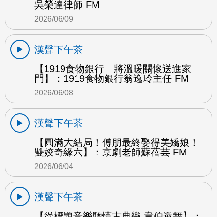
吳榮達律師 FM
2026/06/09
漢聲下午茶
【1919食物銀行 將溫暖關懷送進家
門】：1919食物銀行翁逸玲主任 FM
2026/06/08
漢聲下午茶
【圓滿大結局！傅朋最終娶得美嬌娘！
雙姣奇緣六】：京劇老師蘇蓓芸 FM
2026/06/04
漢聲下午茶
【從標題音樂聽懂古典樂 韋伯邀舞】：