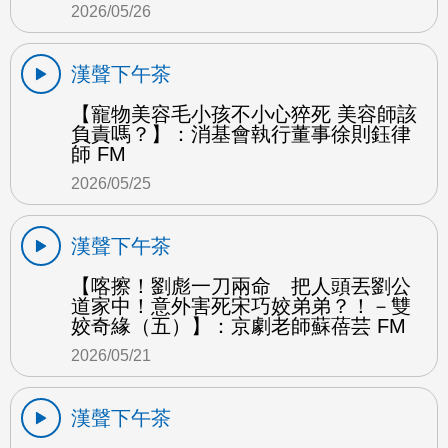
2026/05/26
漢聲下午茶
【寵物美容毛小孩不小心猝死 美容師該
負責嗎？】：消基會執行董事徐則鈺律
師 FM
2026/05/25
漢聲下午茶
【喀擦！劉彪一刀兩命 把人頭丟劉公
道家中！意外害死宋巧姣弟弟？！－雙
姣奇緣（五）】：京劇老師蘇蓓芸 FM
2026/05/21
漢聲下午茶