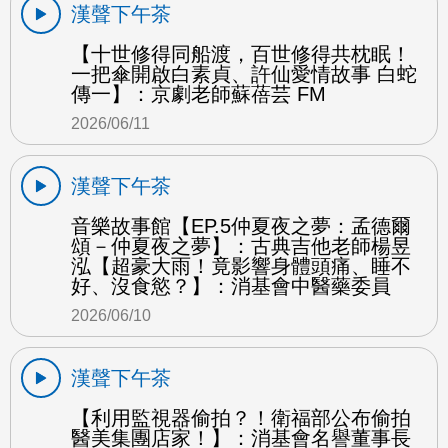
漢聲下午茶
【十世修得同船渡，百世修得共枕眠！
一把傘開啟白素貞、許仙愛情故事 白蛇
傳一】：京劇老師蘇蓓芸 FM
2026/06/11
漢聲下午茶
音樂故事館【EP.5仲夏夜之夢：孟德爾
頌－仲夏夜之夢】：古典吉他老師楊昱
泓【超豪大雨！竟影響身體頭痛、睡不
好、沒食慾？】：消基會中醫藥委員
2026/06/10
漢聲下午茶
【利用監視器偷拍？！衛福部公布偷拍
醫美集團店家！】：消基會名譽董事長