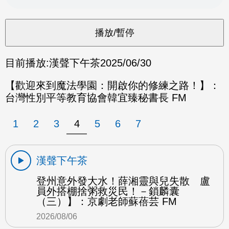
目前播放:
漢聲下午茶
2025/06/30
【歡迎來到魔法學園：開啟你的修練之路！】：
台灣性別平等教育協會韓宜臻秘書長 FM
1
2
3
4
5
6
7
漢聲下午茶
登州意外發大水！薛湘靈與兒失散 盧
員外搭棚捨粥救災民！－鎖麟囊
（三）】：京劇老師蘇蓓芸 FM
2026/08/06