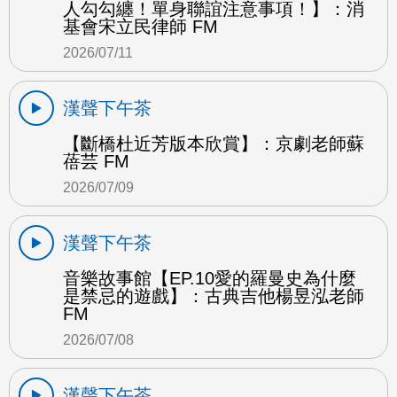
人勾勾纏！單身聯誼注意事項！】：消
基會宋立民律師 FM
2026/07/11
漢聲下午茶
【斷橋杜近芳版本欣賞】：京劇老師蘇
蓓芸 FM
2026/07/09
漢聲下午茶
音樂故事館【EP.10愛的羅曼史為什麼
是禁忌的遊戲】：古典吉他楊昱泓老師
FM
2026/07/08
漢聲下午茶