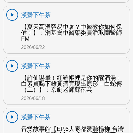
漢聲下午茶
【夏天高溫容易中暑？中醫教你如何保
健！】：消基會中醫藥委員潘珮蘭醫師
FM
2026/06/22
漢聲下午茶
【許仙嚇暈！紅羅帳裡是你的醒酒湯！
白素貞喝下雄黃酒竟現出原形－白蛇傳
（二）】：京劇老師蘇蓓芸
2026/06/18
漢聲下午茶
音樂故事館【EP.6大家都愛聽楊柳 台灣