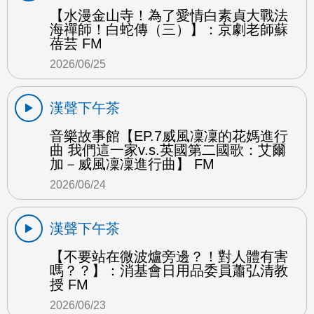
【水漫金山寺！為了愛情白素貞大戰法
海禪師！白蛇傳（三）】：京劇老師蘇
蓓芸 FM
2026/06/25
漢聲下午茶
音樂故事館【EP.7威風凜凜的花媽進行
曲 我們這一家v.s.英國第二國歌：艾爾
加－威風凜凜進行曲】 FM
2026/06/24
漢聲下午茶
【不要站在微波爐旁邊？！對人體有害
嗎？？】：消基會日用品委員蕭弘清教
授 FM
2026/06/23