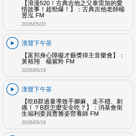
【浪漫520！古典吉他之父泰雷加的愛
情故事！超勁爆！】：古典吉他老師楊
昱泓 FM
2026/05/20
漢聲下午茶
【富邦身心障礙才藝獎得主音樂會】：
黃裕翔 楊紫羚 FM
2026/05/19
漢聲下午茶
【吃B群過量導致手腳麻、走不穩、刺
痛！？B群怎麼安全吃？】：消基會衛
生福利委員曹雅姿營養師 FM
2026/05/18