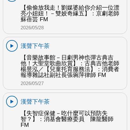
【偷偷放我走！劉媒婆給你介紹一位漂
亮小妞妞！－雙姣奇緣五】：京劇老師
蘇蓓芸 FM
2026/05/28
漢聲下午茶
【音樂故事館－日劇男神也彈古典吉
他！大聖堂歌曲欣賞】：古典吉他老師
楊昱泓／【兒童托育服務法】：消費者
報導雜誌社副社長張琬萍律師 FM
2026/05/27
漢聲下午茶
【失智症保健－吃什麼可以預防失
智？】：消基會醫療委員 陳龍醫師
FM