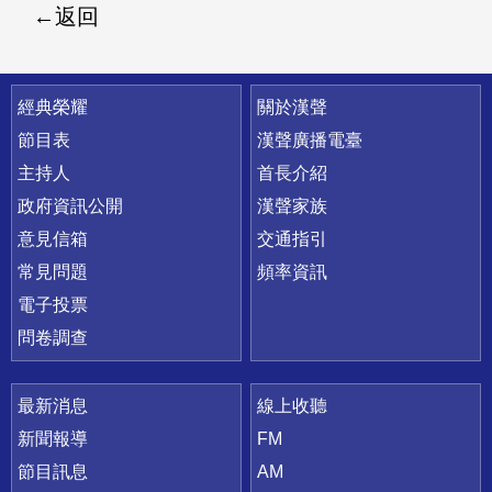
返回
快速連結
經典榮耀
關於漢聲
節目表
漢聲廣播電臺
主持人
首長介紹
政府資訊公開
漢聲家族
意見信箱
交通指引
常見問題
頻率資訊
電子投票
問卷調查
最新消息
線上收聽
新聞報導
FM
節目訊息
AM