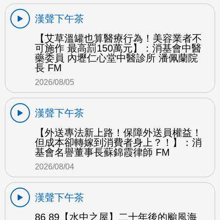
漢聲下午茶
【艾草溫罐也算醫療行為！美容業者不
可施作 最高罰150萬元】：消基會中醫
藥委員 內壢仁心堂中醫診所 潘佩蘭院
長 FM
2026/08/05
漢聲下午茶
【外送專法新上路！保障外送員權益！
但成本卻轉嫁到消費者身上？！】：消
基會名譽董事長蘇錦霞律師 FM
2026/08/04
漢聲下午茶
86 89【水中之屋】二十年後的颱風海