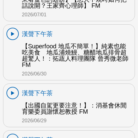
話說開？王家齊心理師】 FM
2026/07/01
漢聲下午茶
【Superfood 地瓜不簡單！】純素也能
吃美食 地瓜浦燒鰻、糖醋地瓜排骨超
超驚人！：拓蔬人料理團隊 曾秀微老師
FM
2026/06/30
漢聲下午茶
【出國自駕更要注意！】：消基會休閒
育樂委員謝懷恕教授 FM
2026/06/29