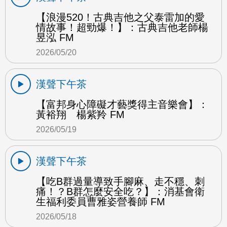
【浪漫520！古典吉他之父泰雷加的愛
情故事！超勁爆！】：古典吉他老師楊
昱泓 FM
2026/05/20
漢聲下午茶
【富邦身心障礙才藝獎得主音樂會】：
黃裕翔 楊紫羚 FM
2026/05/19
漢聲下午茶
【吃B群過量導致手腳麻、走不穩、刺
痛！？B群怎麼安全吃？】：消基會衛
生福利委員曹雅姿營養師 FM
2026/05/18