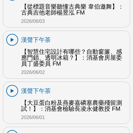
【從標題音樂聽懂古典樂 韋伯邀舞】：
古典吉他老師楊昱泓 FM
2026/06/03
漢聲下午茶
【智慧住宅設計有哪些？自動窗簾、感
應門鎖、透明冰箱？】：消基會房屋委
員丁盛委員 FM
2026/06/02
漢聲下午茶
【大豆蛋白粉及燕麥嘉磷塞農藥殘留測
試！】：消基會檢驗長凌永健教授 FM
2026/06/01