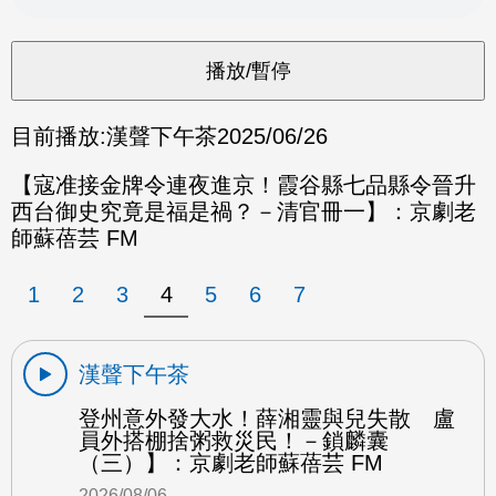
目前播放:
漢聲下午茶
2025/06/26
【寇准接金牌令連夜進京！霞谷縣七品縣令晉升
西台御史究竟是福是禍？－清官冊一】：京劇老
師蘇蓓芸 FM
1
2
3
4
5
6
7
漢聲下午茶
登州意外發大水！薛湘靈與兒失散 盧
員外搭棚捨粥救災民！－鎖麟囊
（三）】：京劇老師蘇蓓芸 FM
2026/08/06