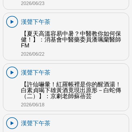
2026/06/23
漢聲下午茶
【夏天高溫容易中暑？中醫教你如何保
健！】：消基會中醫藥委員潘珮蘭醫師
FM
2026/06/22
漢聲下午茶
【許仙嚇暈！紅羅帳裡是你的醒酒湯！
白素貞喝下雄黃酒竟現出原形－白蛇傳
（二）】：京劇老師蘇蓓芸
2026/06/18
漢聲下午茶