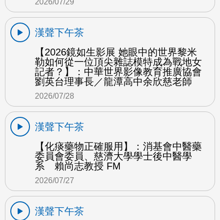
2026/07/29
漢聲下午茶
【2026鏡如生影展 她眼中的世界黎米
勒如何從一位頂尖雜誌模特成為戰地女
記者？】：中華世界影像教育推廣協會
劉英台理事長／龍潭高中余欣慈老師
2026/07/28
漢聲下午茶
【化痰藥物正確服用】：消基會中醫藥
委員會委員、慈濟大學學士後中醫學
系 賴尚志教授 FM
2026/07/27
漢聲下午茶