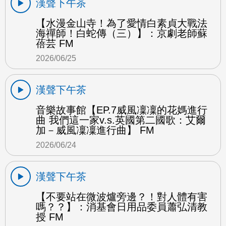
漢聲下午茶
【水漫金山寺！為了愛情白素貞大戰法
海禪師！白蛇傳（三）】：京劇老師蘇
蓓芸 FM
2026/06/25
漢聲下午茶
音樂故事館【EP.7威風凜凜的花媽進行
曲 我們這一家v.s.英國第二國歌：艾爾
加－威風凜凜進行曲】 FM
2026/06/24
漢聲下午茶
【不要站在微波爐旁邊？！對人體有害
嗎？？】：消基會日用品委員蕭弘清教
授 FM