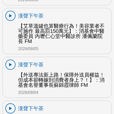
漢聲下午茶
【艾草溫罐也算醫療行為！美容業者不
可施作 最高罰150萬元】：消基會中醫
藥委員 內壢仁心堂中醫診所 潘佩蘭院
長 FM
2026/08/05
漢聲下午茶
【外送專法新上路！保障外送員權益！
但成本卻轉嫁到消費者身上？！】：消
基會名譽董事長蘇錦霞律師 FM
2026/08/04
漢聲下午茶