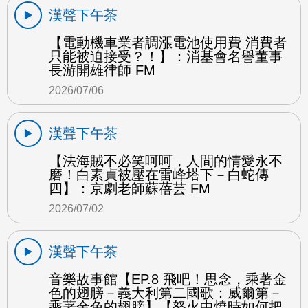
漢聲下午茶
【電動機車業者調漲電池使用費 消費者
只能被迫接受？！】：消基會名譽董事
長游開雄律師 FM
2026/07/06
漢聲下午茶
【法海賊不必笑呵呵，人間的情愛永不
磨！白素貞被壓在雷峰塔下－白蛇傳
四】：京劇老師蘇蓓芸 FM
2026/07/02
漢聲下午茶
音樂故事館【EP.8 飛吧！思念，乘著金
色的翅膀－義大利第二國歌：威爾第－
乘著金色的翅膀】【怒火中燒時如何把