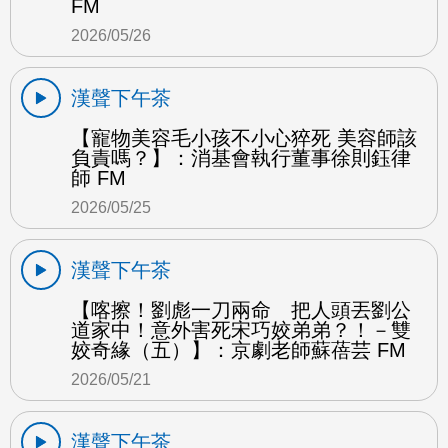
FM
2026/05/26
漢聲下午茶
【寵物美容毛小孩不小心猝死 美容師該
負責嗎？】：消基會執行董事徐則鈺律
師 FM
2026/05/25
漢聲下午茶
【喀擦！劉彪一刀兩命 把人頭丟劉公
道家中！意外害死宋巧姣弟弟？！－雙
姣奇緣（五）】：京劇老師蘇蓓芸 FM
2026/05/21
漢聲下午茶