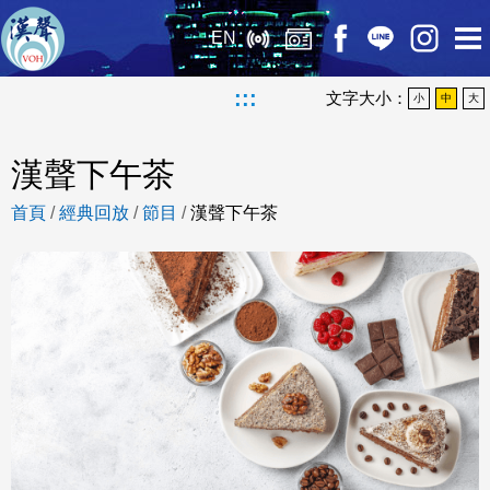
EN
:::
文字大小：
小
中
大
漢聲下午茶
首頁
/
經典回放
/
節目
/
漢聲下午茶