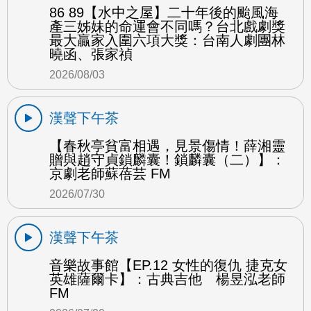
86 89【水中之屋】二十年後的颱風海
產三姊妹的命運會不同嗎？台北戲劇獎
最大贏家入圍六項大獎：台南人劇團林
曉函、張家禎
2026/08/03
漢聲下午茶
【春秋亭貧富相遇，見景傷情！薛湘靈
贈與趙守貞鎖麟囊！鎖麟囊（二）】：
京劇老師蘇蓓芸 FM
2026/07/30
漢聲下午茶
音樂故事館【EP.12 女性的復仇 捷克女
英雄薩爾卡】：古典吉他 楊昱泓老師
FM