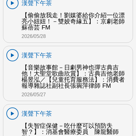
漢聲下午茶
【偷偷放我走！劉媒婆給你介紹一位漂
亮小妞妞！－雙姣奇緣五】：京劇老師
蘇蓓芸 FM
2026/05/28
漢聲下午茶
【音樂故事館－日劇男神也彈古典吉
他！大聖堂歌曲欣賞】：古典吉他老師
楊昱泓／【兒童托育服務法】：消費者
報導雜誌社副社長張琬萍律師 FM
2026/05/27
漢聲下午茶
【失智症保健－吃什麼可以預防失
智？】：消基會醫療委員 陳龍醫師