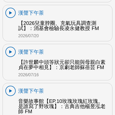
漢聲下午茶
【2026兒童脖圈、充氣玩具調查測
試】：消基會檢驗長凌永健教授 FM
2026/07/20
漢聲下午茶
【許世麟中頭等狀元卻只能與母親白素
貞在夢中相見】：京劇老師蘇蓓芸 FM
2026/07/16
漢聲下午茶
音樂故事館【EP.10玫瑰玫瑰紅玫瑰。
是誰寫了野玫瑰】：古典吉他楊昱泓老
師 FM