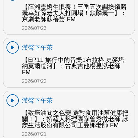
【薛湘靈嬌生慣養！三番五次調換鎖麟
囊幸好薛老夫人打圓場！鎖麟囊一】：
京劇老師蘇蓓芸 FM
2026/07/23
漢聲下午茶
【EP.11 旅行中的音樂1布拉格 史麥塔
納莫爾道河】：古典吉他楊昱泓老師
FM
2026/07/22
漢聲下午茶
【致癌油聞之色變 選對食用油幫健康把
關！】：拓蔬人料理團隊曾秀微老師 詠
鑠生活股份有限公司王曼娜老師 FM
2026/07/21