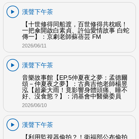
漢聲下午茶
【十世修得同船渡，百世修得共枕眠！
一把傘開啟白素貞、許仙愛情故事 白蛇
傳一】：京劇老師蘇蓓芸 FM
2026/06/11
漢聲下午茶
音樂故事館【EP.5仲夏夜之夢：孟德爾
頌－仲夏夜之夢】：古典吉他老師楊昱
泓【超豪大雨！竟影響身體頭痛、睡不
好、沒食慾？】：消基會中醫藥委員
2026/06/10
漢聲下午茶
【利用監視器偷拍？！衛福部公布偷拍