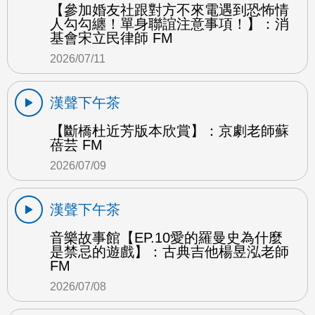
【參加婚友社跟對方不來電遇到恐怖情
人勾勾纏！單身聯誼注意事項！】：消
基會宋立民律師 FM
2026/07/11
漢聲下午茶
【斷橋杜近芳版本欣賞】：京劇老師蘇
蓓芸 FM
2026/07/09
漢聲下午茶
音樂故事館【EP.10愛的羅曼史為什麼
是禁忌的遊戲】：古典吉他楊昱泓老師
FM
2026/07/08