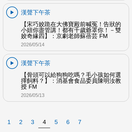
漢聲下午茶
【宋巧姣跪在大佛寶殿前喊冤！告狀的
小妞你盡管講！都有千歲爺罩你！－雙
姣奇緣四】：京劇老師蘇蓓芸 FM
2026/05/14
漢聲下午茶
【骨頭可以給狗狗吃嗎？毛小孩如何選
擇飼料？】：消基會食品委員陳明汝教
授 FM
2026/05/13
1
2
3
4
5
6
7