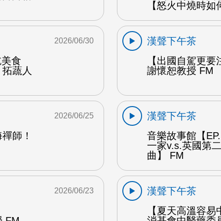
【怒火中燒時如
漢聲下午茶
2026/06/30
能吃美食
【出國自駕更要
：拓蔬人
謝懷恕教授 FM
漢聲下午茶
2026/06/25
海禪師！
音樂故事館【EP
一家v.s.英國
曲】 FM
漢聲下午茶
2026/06/23
【夏天高溫容易
 FM
消基會中醫藥委員