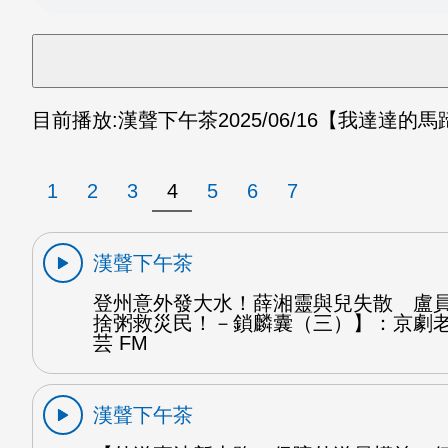
目前播放:
漢聲下午茶
2025/06/16
【我達達的馬蹄
1
2
3
4
5
6
7
漢聲下午茶
登州意外發大水！薛湘靈與兒失散 盧
捨粥救災民！－鎖麟囊（三）】：京劇
芸 FM
漢聲下午茶