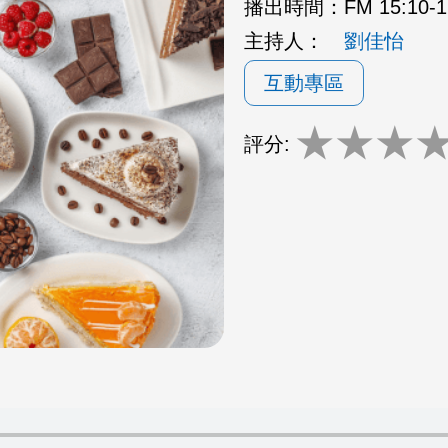
播出時間：
FM 15:10
主持人：
劉佳怡
互動專區
★
★
★
評分: