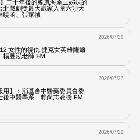
之屋】二十年後的颱風海產三姊妹的
台北戲劇獎最大贏家入圍六項大
林曉函、張家禎
2026/07/29
.12 女性的復仇 捷克女英雄薩爾
楊昱泓老師 FM
2026/07/27
服用】：消基會中醫藥委員會委
士後中醫學系 賴尚志教授 FM
2026/07/22