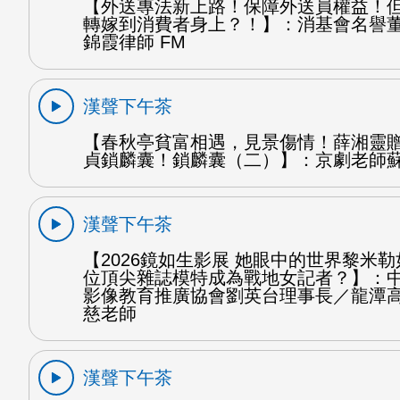
【外送專法新上路！保障外送員權益！
轉嫁到消費者身上？！】：消基會名譽
錦霞律師 FM
漢聲下午茶
【春秋亭貧富相遇，見景傷情！薛湘靈
貞鎖麟囊！鎖麟囊（二）】：京劇老師蘇
漢聲下午茶
【2026鏡如生影展 她眼中的世界黎米
位頂尖雜誌模特成為戰地女記者？】：
影像教育推廣協會劉英台理事長／龍潭
慈老師
漢聲下午茶