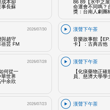
但成本卻
86 89【水中
董事長蘇
命運會不同嗎？
獎：台南人劇團
漢聲下午茶
2026/07/30
贈與趙守
音樂故事館【EP
蓓芸 FM
卡】：古典吉他 
漢聲下午茶
2026/07/28
勒如何從一
【化痰藥物正確
中華世界
員、慈濟大學學
高中余欣
漢聲下午茶
2026/07/23