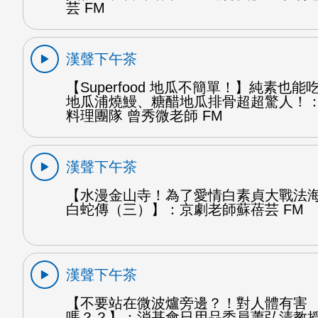
芸 FM
漢聲下午茶
【Superfood 地瓜不簡單！】純素也
地瓜浦燒鰻、糖醋地瓜排骨超超驚人！
料理團隊 曾秀微老師 FM
漢聲下午茶
【水漫金山寺！為了愛情白素貞大戰法
白蛇傳（三）】：京劇老師蘇蓓芸 FM
漢聲下午茶
【不要站在微波爐旁邊？！對人體有害
嗎？？】：消基會日用品委員蕭弘清教授