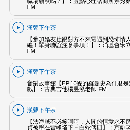
職場霸凌嗎？】：荳點心理諮商所蔡秀
FM
漢聲下午茶
【參加婚友社跟對方不來電遇到恐怖情
纏！單身聯誼注意事項！】：消基會宋
FM
漢聲下午茶
音樂故事館【EP.10愛的羅曼史為什麼
戲】：古典吉他楊昱泓老師 FM
漢聲下午茶
【法海賊不必笑呵呵，人間的情愛永不
貞被壓在雷峰塔下－白蛇傳四】：京劇