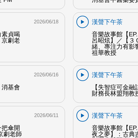
漢聲下午茶
2026/06/18
白素貞喝
音樂故事館【EP
：京劇老
呂昭炫】／【３
緒、專注力有影
祖華教授
漢聲下午茶
2026/06/16
：消基會
【失智症可金融
財務長林盟翔教授
漢聲下午茶
2026/06/11
一把傘開
音樂故事館【EP
京劇老師
夜之夢】：古典