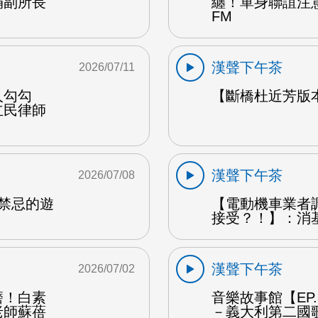
娟副所長
纏！單身聯誼注
FM
漢聲下午茶
2026/07/11
人勾勾
【斷橋杜近芳版
立民律師
漢聲下午茶
2026/07/08
是禁忌的遊
【電動機車業者
接受？！】：消
漢聲下午茶
2026/07/02
磨！白素
音樂故事館【EP
老師蘇蓓
－義大利第二國