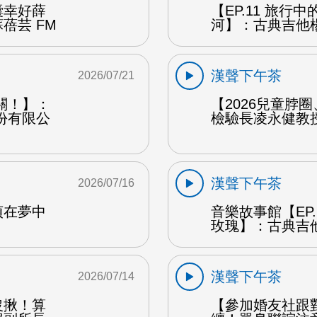
囊幸好薛
【EP.11 旅行
蓓芸 FM
河】：古典吉他楊
漢聲下午茶
2026/07/21
關！】：
【2026兒童脖
份有限公
檢驗長凌永健教授
漢聲下午茶
2026/07/16
貞在夢中
音樂故事館【EP
玫瑰】：古典吉他
漢聲下午茶
2026/07/14
沒揪！算
【參加婚友社跟