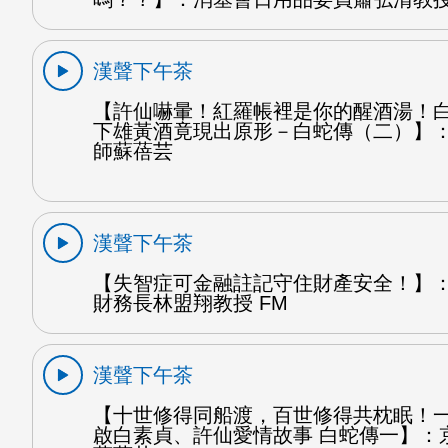
漢聲下午茶
【許仙嚇暈！紅羅帳裡是你的醒酒湯！
下雄黃酒竟現出原形－白蛇傳（二）】
師蘇蓓芸
漢聲下午茶
【失智症可金融註記守住財產安全！】
財務長林盟翔教授 FM
漢聲下午茶
【十世修得同船渡，百世修得共枕眠！
啟白素貞、許仙愛情故事 白蛇傳一】：