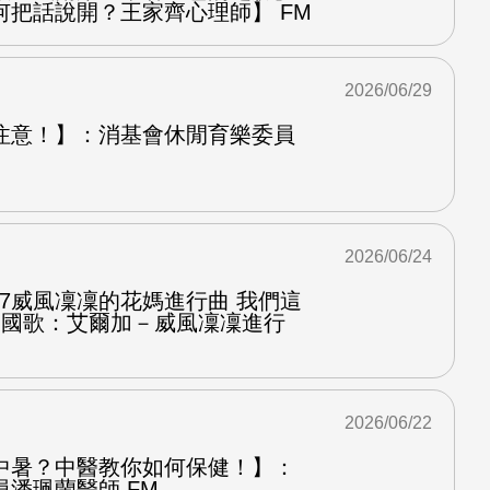
何把話說開？王家齊心理師】 FM
2026/06/29
注意！】：消基會休閒育樂委員
2026/06/24
.7威風凜凜的花媽進行曲 我們這
第二國歌：艾爾加－威風凜凜進行
2026/06/22
中暑？中醫教你如何保健！】：
潘珮蘭醫師 FM