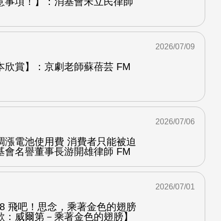
意事項！】：消基會宋立民律師
2026/07/09
本欣賞】：京劇老師蘇蓓芸 FM
2026/07/06
調漲電池使用費 消費者只能被迫
基會名譽董事長游開雄律師 FM
2026/07/01
.8 飛吧！思念，乘著金色的翅膀
歌：威爾第－乘著金色的翅膀】