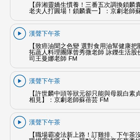
【薛湘靈嬌生慣養！三番五次調換鎖麟
老夫人打圓場！鎖麟囊一】：京劇老師蘇
漢聲下午茶
【致癌油聞之色變 選對食用油幫健康把
拓蔬人料理團隊曾秀微老師 詠鑠生活股
司王曼娜老師 FM
漢聲下午茶
【許世麟中頭等狀元卻只能與母親白素
相見】：京劇老師蘇蓓芸 FM
漢聲下午茶
【職場霸凌法新上路！訂雞排、下午茶