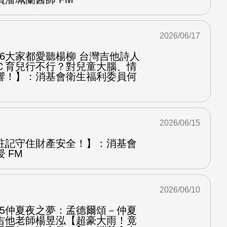
2026/06/17
.6大家都愛聽楊柳 台灣吉他詩人
Ｃ育兒行不行？對兒童大腦、情
響！】：消基會衛生福利委員何
2026/06/15
註記守住財產安全！】：消基會
 FM
2026/06/10
.5仲夏夜之夢：孟德爾頌－仲夏
吉他老師楊昱泓【超豪大雨！竟