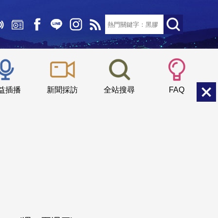
文字大小：
小
中
大
益插播
新聞採訪
全站搜尋
FAQ