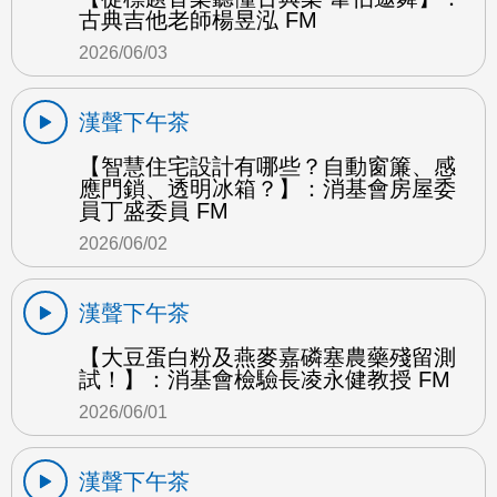
古典吉他老師楊昱泓 FM
2026/06/03
漢聲下午茶
【智慧住宅設計有哪些？自動窗簾、感
應門鎖、透明冰箱？】：消基會房屋委
員丁盛委員 FM
2026/06/02
漢聲下午茶
【大豆蛋白粉及燕麥嘉磷塞農藥殘留測
試！】：消基會檢驗長凌永健教授 FM
2026/06/01
漢聲下午茶