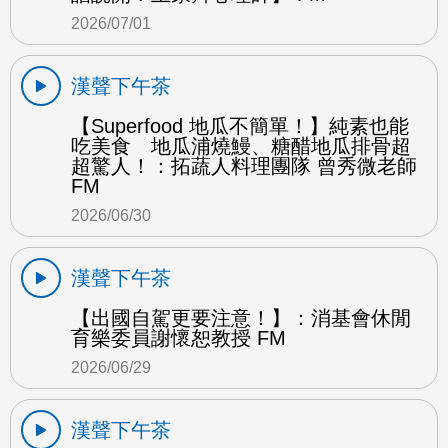
2026/07/01
漢聲下午茶
【Superfood 地瓜不簡單！】純素也能
吃美食 地瓜浦燒鰻、糖醋地瓜排骨超
超驚人！：拓蔬人料理團隊 曾秀微老師
FM
2026/06/30
漢聲下午茶
【出國自駕更要注意！】：消基會休閒
育樂委員謝懷恕教授 FM
2026/06/29
漢聲下午茶