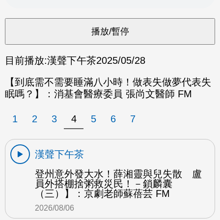
目前播放:
漢聲下午茶
2025/05/28
【到底需不需要睡滿八小時！做表失做夢代表失
眠嗎？】：消基會醫療委員 張尚文醫師 FM
1
2
3
4
5
6
7
漢聲下午茶
登州意外發大水！薛湘靈與兒失散 盧
員外搭棚捨粥救災民！－鎖麟囊
（三）】：京劇老師蘇蓓芸 FM
2026/08/06