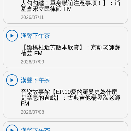
人勾勾纏！單身聯誼注意事項！】：消
基會宋立民律師 FM
2026/07/11
漢聲下午茶
【斷橋杜近芳版本欣賞】：京劇老師蘇
蓓芸 FM
2026/07/09
漢聲下午茶
音樂故事館【EP.10愛的羅曼史為什麼
是禁忌的遊戲】：古典吉他楊昱泓老師
FM
2026/07/08
漢聲下午茶