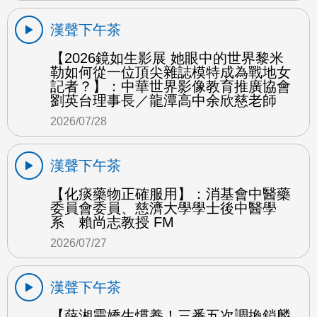
漢聲下午茶
【2026鏡如生影展 她眼中的世界黎米
勒如何從一位頂尖雜誌模特成為戰地女
記者？】：中華世界影像教育推廣協會
劉英台理事長／龍潭高中余欣慈老師
2026/07/28
漢聲下午茶
【化痰藥物正確服用】：消基會中醫藥
委員會委員、慈濟大學學士後中醫學
系 賴尚志教授 FM
2026/07/27
漢聲下午茶
【薛湘靈嬌生慣養！三番五次調換鎖麟