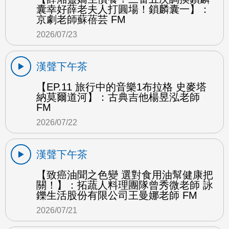
囊幸好薛老夫人打圓場！鎖麟囊一】：
京劇老師蘇蓓芸 FM
2026/07/23
漢聲下午茶
【EP.11 旅行中的音樂1布拉格 史麥塔
納莫爾道河】：古典吉他楊昱泓老師
FM
2026/07/22
漢聲下午茶
【致癌油聞之色變 選對食用油幫健康把
關！】：拓蔬人料理團隊曾秀微老師 詠
鑠生活股份有限公司王曼娜老師 FM
2026/07/21