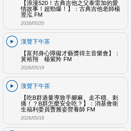
【浪漫520！古典吉他之父泰雷加的愛
情故事！超勁爆！】：古典吉他老師楊
昱泓 FM
2026/05/20
漢聲下午茶
【富邦身心障礙才藝獎得主音樂會】：
黃裕翔 楊紫羚 FM
2026/05/19
漢聲下午茶
【吃B群過量導致手腳麻、走不穩、刺
痛！？B群怎麼安全吃？】：消基會衛
生福利委員曹雅姿營養師 FM
2026/05/18