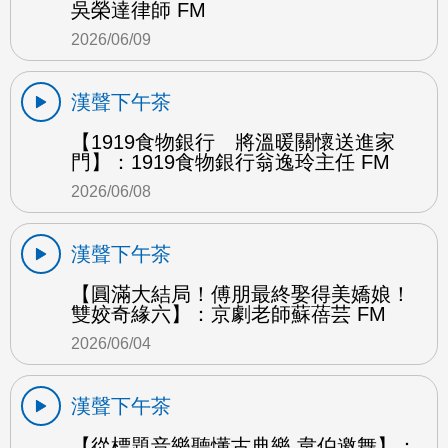
吳榮達律師 FM
2026/06/09
漢聲下午茶
【1919食物銀行 將溫暖關懷送進家
門】：1919食物銀行翁逸玲主任 FM
2026/06/08
漢聲下午茶
【圓滿大結局！傅朋最終娶得美嬌娘！
雙姣奇緣六】：京劇老師蘇蓓芸 FM
2026/06/04
漢聲下午茶
【從標題音樂聽懂古典樂 韋伯邀舞】：