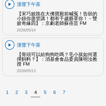
漢聲下午茶
【宋巧姣跪在大佛寶殿前喊冤！告狀的
小妞你盡管講！都有千歲爺罩你！－雙
姣奇緣四】：京劇老師蘇蓓芸 FM
2026/05/14
漢聲下午茶
【骨頭可以給狗狗吃嗎？毛小孩如何選
擇飼料？】：消基會食品委員陳明汝教
授 FM
2026/05/13
1
2
3
4
5
6
7