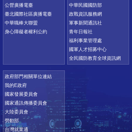
公營廣播電臺
中華民國國防部
臺北國際社區廣播電臺
政戰資訊服務網
中華職棒大聯盟
軍事新聞通訊社
身心障礙者權利公約
青年日報社
福利事業管理處
國軍人才招募中心
全民國防教育全球資訊網
政府部門相關單位連結
我的E政府
國家發展委員會
國家通訊傳播委員會
大陸委員會
勞動部
台灣就業通