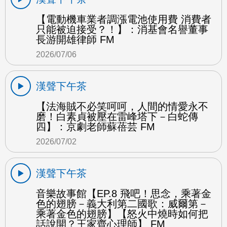
【電動機車業者調漲電池使用費 消費者
只能被迫接受？！】：消基會名譽董事
長游開雄律師 FM
2026/07/06
漢聲下午茶
【法海賊不必笑呵呵，人間的情愛永不
磨！白素貞被壓在雷峰塔下－白蛇傳
四】：京劇老師蘇蓓芸 FM
2026/07/02
漢聲下午茶
音樂故事館【EP.8 飛吧！思念，乘著金
色的翅膀－義大利第二國歌：威爾第－
乘著金色的翅膀】【怒火中燒時如何把
話說開？王家齊心理師】 FM