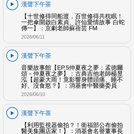
漢聲下午茶
【十世修得同船渡，百世修得共枕眠！
一把傘開啟白素貞、許仙愛情故事 白蛇
傳一】：京劇老師蘇蓓芸 FM
2026/06/11
漢聲下午茶
音樂故事館【EP.5仲夏夜之夢：孟德爾
頌－仲夏夜之夢】：古典吉他老師楊昱
泓【超豪大雨！竟影響身體頭痛、睡不
好、沒食慾？】：消基會中醫藥委員
2026/06/10
漢聲下午茶
【利用監視器偷拍？！衛福部公布偷拍
醫美集團店家！】：消基會名譽董事長