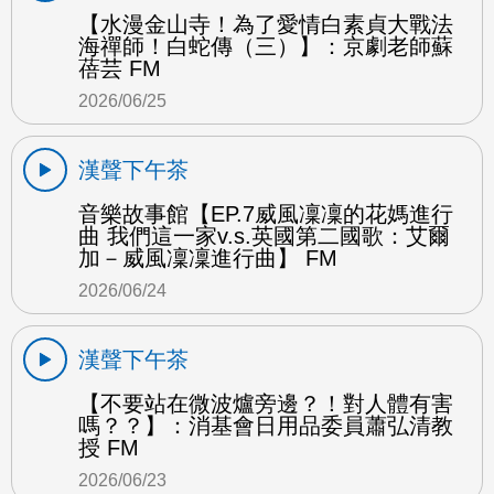
【水漫金山寺！為了愛情白素貞大戰法
海禪師！白蛇傳（三）】：京劇老師蘇
蓓芸 FM
2026/06/25
漢聲下午茶
音樂故事館【EP.7威風凜凜的花媽進行
曲 我們這一家v.s.英國第二國歌：艾爾
加－威風凜凜進行曲】 FM
2026/06/24
漢聲下午茶
【不要站在微波爐旁邊？！對人體有害
嗎？？】：消基會日用品委員蕭弘清教
授 FM
2026/06/23