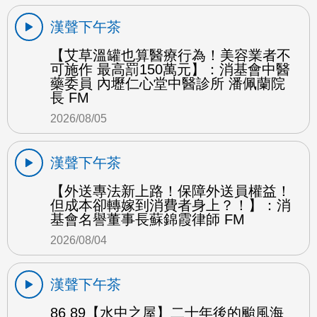
漢聲下午茶
【艾草溫罐也算醫療行為！美容業者不
可施作 最高罰150萬元】：消基會中醫
藥委員 內壢仁心堂中醫診所 潘佩蘭院
長 FM
2026/08/05
漢聲下午茶
【外送專法新上路！保障外送員權益！
但成本卻轉嫁到消費者身上？！】：消
基會名譽董事長蘇錦霞律師 FM
2026/08/04
漢聲下午茶
86 89【水中之屋】二十年後的颱風海