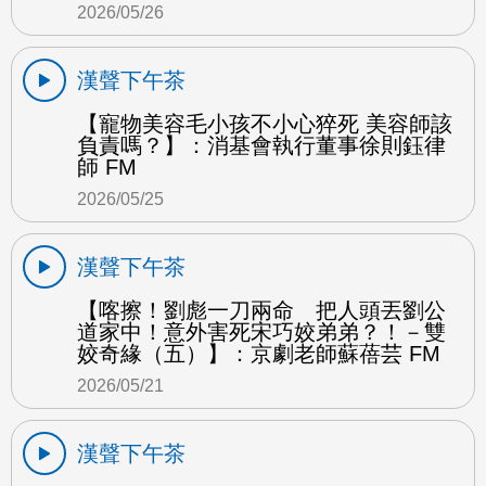
2026/05/26
漢聲下午茶
【寵物美容毛小孩不小心猝死 美容師該
負責嗎？】：消基會執行董事徐則鈺律
師 FM
2026/05/25
漢聲下午茶
【喀擦！劉彪一刀兩命 把人頭丟劉公
道家中！意外害死宋巧姣弟弟？！－雙
姣奇緣（五）】：京劇老師蘇蓓芸 FM
2026/05/21
漢聲下午茶