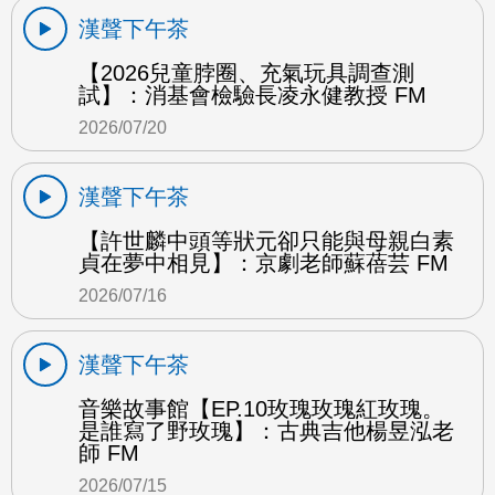
漢聲下午茶
【2026兒童脖圈、充氣玩具調查測
試】：消基會檢驗長凌永健教授 FM
2026/07/20
漢聲下午茶
【許世麟中頭等狀元卻只能與母親白素
貞在夢中相見】：京劇老師蘇蓓芸 FM
2026/07/16
漢聲下午茶
音樂故事館【EP.10玫瑰玫瑰紅玫瑰。
是誰寫了野玫瑰】：古典吉他楊昱泓老
師 FM
2026/07/15