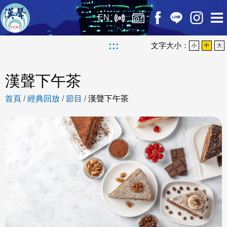
EN
:::
文字大小：
小
中
大
漢聲下午茶
首頁
/
經典回放
/
節目
/
漢聲下午茶