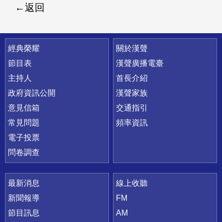
返回
快速連結
經典榮耀
關於漢聲
節目表
漢聲廣播電臺
主持人
首長介紹
政府資訊公開
漢聲家族
意見信箱
交通指引
常見問題
頻率資訊
電子投票
問卷調查
最新消息
線上收聽
新聞報導
FM
節目訊息
AM