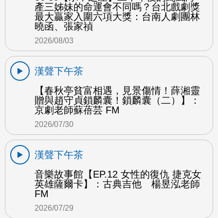
產三姊妹的命運會不同嗎？台北戲劇獎
最大贏家入圍六項大獎：台南人劇團林
曉函、張家禎
2026/08/03
漢聲下午茶
【春秋亭貧富相遇，見景傷情！薛湘靈
贈與趙守貞鎖麟囊！鎖麟囊（二）】：
京劇老師蘇蓓芸 FM
2026/07/30
漢聲下午茶
音樂故事館【EP.12 女性的復仇 捷克女
英雄薩爾卡】：古典吉他 楊昱泓老師
FM
2026/07/29