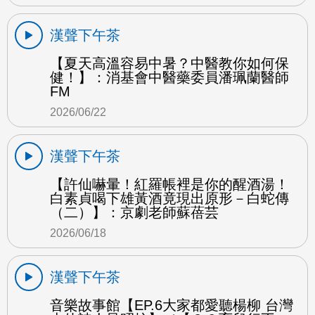
漢聲下午茶
【夏天高溫容易中暑？中醫教你如何保
健！】：消基會中醫藥委員潘珮蘭醫師
FM
2026/06/22
漢聲下午茶
【許仙嚇暈！紅羅帳裡是你的醒酒湯！
白素貞喝下雄黃酒竟現出原形－白蛇傳
（二）】：京劇老師蘇蓓芸
2026/06/18
漢聲下午茶
音樂故事館【EP.6大家都愛聽楊柳 台灣