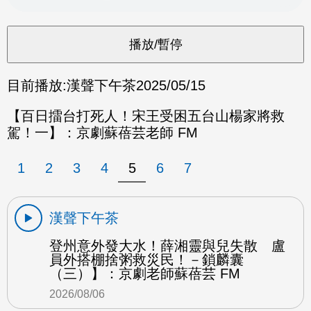
目前播放:
漢聲下午茶
2025/05/15
【百日擂台打死人！宋王受困五台山楊家將救
駕！一】：京劇蘇蓓芸老師 FM
1
2
3
4
5
6
7
漢聲下午茶
登州意外發大水！薛湘靈與兒失散 盧
員外搭棚捨粥救災民！－鎖麟囊
（三）】：京劇老師蘇蓓芸 FM
2026/08/06