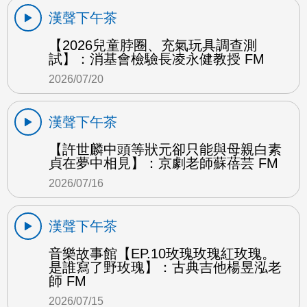
漢聲下午茶
【2026兒童脖圈、充氣玩具調查測
試】：消基會檢驗長凌永健教授 FM
2026/07/20
漢聲下午茶
【許世麟中頭等狀元卻只能與母親白素
貞在夢中相見】：京劇老師蘇蓓芸 FM
2026/07/16
漢聲下午茶
音樂故事館【EP.10玫瑰玫瑰紅玫瑰。
是誰寫了野玫瑰】：古典吉他楊昱泓老
師 FM
2026/07/15