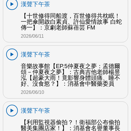
漢聲下午茶
【十世修得同船渡，百世修得共枕眠！
一把傘開啟白素貞、許仙愛情故事 白蛇
傳一】：京劇老師蘇蓓芸 FM
2026/06/11
漢聲下午茶
音樂故事館【EP.5仲夏夜之夢：孟德爾
頌－仲夏夜之夢】：古典吉他老師楊昱
泓【超豪大雨！竟影響身體頭痛、睡不
好、沒食慾？】：消基會中醫藥委員
2026/06/10
漢聲下午茶
【利用監視器偷拍？！衛福部公布偷拍
醫美集團店家！】：消基會名譽董事長