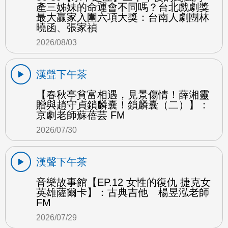
產三姊妹的命運會不同嗎？台北戲劇獎
最大贏家入圍六項大獎：台南人劇團林
曉函、張家禎
2026/08/03
漢聲下午茶
【春秋亭貧富相遇，見景傷情！薛湘靈
贈與趙守貞鎖麟囊！鎖麟囊（二）】：
京劇老師蘇蓓芸 FM
2026/07/30
漢聲下午茶
音樂故事館【EP.12 女性的復仇 捷克女
英雄薩爾卡】：古典吉他 楊昱泓老師
FM
2026/07/29