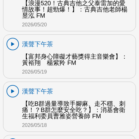
【浪漫520！古典吉他之父泰雷加的愛
情故事！超勁爆！】：古典吉他老師楊
昱泓 FM
2026/05/20
漢聲下午茶
【富邦身心障礙才藝獎得主音樂會】：
黃裕翔 楊紫羚 FM
2026/05/19
漢聲下午茶
【吃B群過量導致手腳麻、走不穩、刺
痛！？B群怎麼安全吃？】：消基會衛
生福利委員曹雅姿營養師 FM
2026/05/18