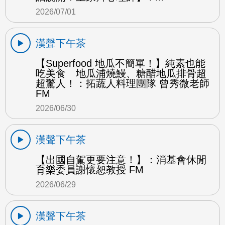
2026/07/01
漢聲下午茶
【Superfood 地瓜不簡單！】純素也能
吃美食 地瓜浦燒鰻、糖醋地瓜排骨超
超驚人！：拓蔬人料理團隊 曾秀微老師
FM
2026/06/30
漢聲下午茶
【出國自駕更要注意！】：消基會休閒
育樂委員謝懷恕教授 FM
2026/06/29
漢聲下午茶