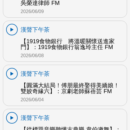
吳榮達律師 FM
2026/06/09
漢聲下午茶
【1919食物銀行 將溫暖關懷送進家
門】：1919食物銀行翁逸玲主任 FM
2026/06/08
漢聲下午茶
【圓滿大結局！傅朋最終娶得美嬌娘！
雙姣奇緣六】：京劇老師蘇蓓芸 FM
2026/06/04
漢聲下午茶
【從標題音樂聽懂古典樂 韋伯邀舞】：