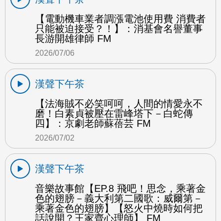
【電動機車業者調漲電池使用費 消費者
只能被迫接受？！】：消基會名譽董事
長游開雄律師 FM
2026/07/06
漢聲下午茶
【法海賊不必笑呵呵，人間的情愛永不
磨！白素貞被壓在雷峰塔下－白蛇傳
四】：京劇老師蘇蓓芸 FM
2026/07/02
漢聲下午茶
音樂故事館【EP.8 飛吧！思念，乘著金
色的翅膀－義大利第二國歌：威爾第－
乘著金色的翅膀】【怒火中燒時如何把
話說開？王家齊心理師】 FM