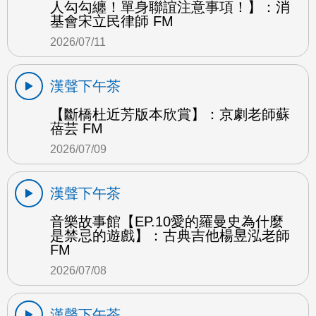
人勾勾纏！單身聯誼注意事項！】：消
基會宋立民律師 FM
2026/07/11
漢聲下午茶
【斷橋杜近芳版本欣賞】：京劇老師蘇
蓓芸 FM
2026/07/09
漢聲下午茶
音樂故事館【EP.10愛的羅曼史為什麼
是禁忌的遊戲】：古典吉他楊昱泓老師
FM
2026/07/08
漢聲下午茶