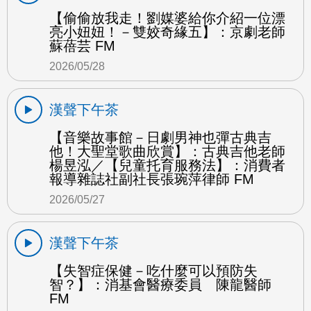
【偷偷放我走！劉媒婆給你介紹一位漂
亮小妞妞！－雙姣奇緣五】：京劇老師
蘇蓓芸 FM
2026/05/28
漢聲下午茶
【音樂故事館－日劇男神也彈古典吉
他！大聖堂歌曲欣賞】：古典吉他老師
楊昱泓／【兒童托育服務法】：消費者
報導雜誌社副社長張琬萍律師 FM
2026/05/27
漢聲下午茶
【失智症保健－吃什麼可以預防失
智？】：消基會醫療委員 陳龍醫師
FM