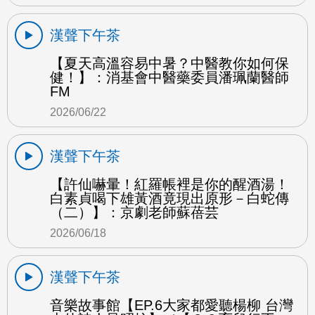
漢聲下午茶
【夏天高溫容易中暑？中醫教你如何保
健！】：消基會中醫藥委員潘珮蘭醫師
FM
2026/06/22
漢聲下午茶
【許仙嚇暈！紅羅帳裡是你的醒酒湯！
白素貞喝下雄黃酒竟現出原形－白蛇傳
（二）】：京劇老師蘇蓓芸
2026/06/18
漢聲下午茶
音樂故事館【EP.6大家都愛聽楊柳 台灣