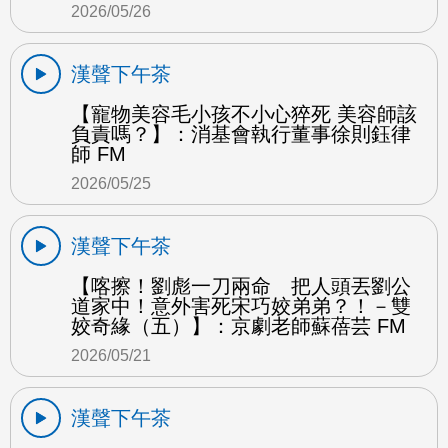
2026/05/26
漢聲下午茶
【寵物美容毛小孩不小心猝死 美容師該
負責嗎？】：消基會執行董事徐則鈺律
師 FM
2026/05/25
漢聲下午茶
【喀擦！劉彪一刀兩命 把人頭丟劉公
道家中！意外害死宋巧姣弟弟？！－雙
姣奇緣（五）】：京劇老師蘇蓓芸 FM
2026/05/21
漢聲下午茶