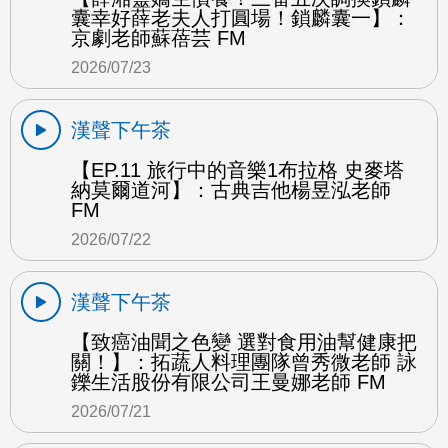
囊幸好薛老夫人打圓場！鎖麟囊一】：
京劇老師蘇蓓芸 FM
2026/07/23
漢聲下午茶
【EP.11 旅行中的音樂1布拉格 史麥塔
納莫爾道河】：古典吉他楊昱泓老師
FM
2026/07/22
漢聲下午茶
【致癌油聞之色變 選對食用油幫健康把
關！】：拓蔬人料理團隊曾秀微老師 詠
鑠生活股份有限公司王曼娜老師 FM
2026/07/21