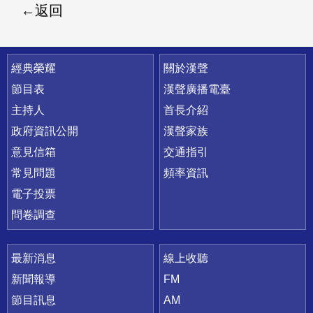
返回
快速連結
經典榮耀
關於漢聲
節目表
漢聲廣播電臺
主持人
首長介紹
政府資訊公開
漢聲家族
意見信箱
交通指引
常見問題
頻率資訊
電子投票
問卷調查
最新消息
線上收聽
新聞報導
FM
節目訊息
AM