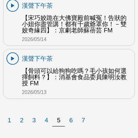
漢聲下午茶
【宋巧姣跪在大佛寶殿前喊冤！告狀的
小妞你盡管講！都有千歲爺罩你！－雙
姣奇緣四】：京劇老師蘇蓓芸 FM
2026/05/14
漢聲下午茶
【骨頭可以給狗狗吃嗎？毛小孩如何選
擇飼料？】：消基會食品委員陳明汝教
授 FM
2026/05/13
1
2
3
4
5
6
7