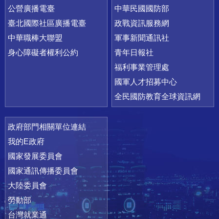
公營廣播電臺
中華民國國防部
臺北國際社區廣播電臺
政戰資訊服務網
中華職棒大聯盟
軍事新聞通訊社
身心障礙者權利公約
青年日報社
福利事業管理處
國軍人才招募中心
全民國防教育全球資訊網
政府部門相關單位連結
我的E政府
國家發展委員會
國家通訊傳播委員會
大陸委員會
勞動部
台灣就業通