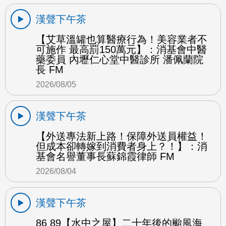
漢聲下午茶
【艾草溫罐也算醫療行為！美容業者不
可施作 最高罰150萬元】：消基會中醫
藥委員 內壢仁心堂中醫診所 潘佩蘭院
長 FM
2026/08/05
漢聲下午茶
【外送專法新上路！保障外送員權益！
但成本卻轉嫁到消費者身上？！】：消
基會名譽董事長蘇錦霞律師 FM
2026/08/04
漢聲下午茶
86 89【水中之屋】二十年後的颱風海