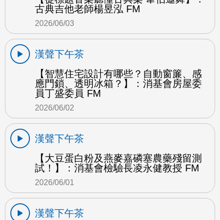
古典吉他老師楊昱泓 FM
2026/06/03
漢聲下午茶
【智慧住宅設計有哪些？自動窗簾、感
應門鎖、透明冰箱？】：消基會房屋委
員丁盛委員 FM
2026/06/02
漢聲下午茶
【大豆蛋白粉及燕麥嘉磷塞農藥殘留測
試！】：消基會檢驗長凌永健教授 FM
2026/06/01
漢聲下午茶