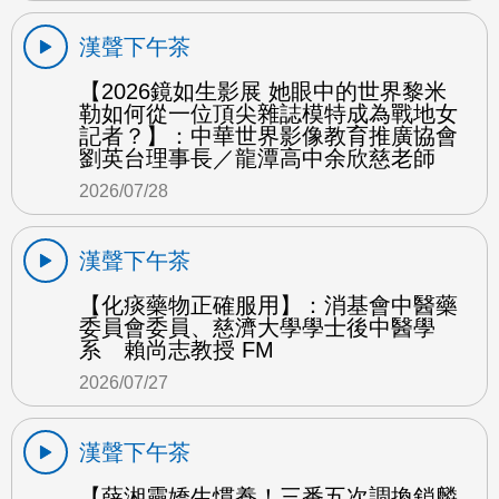
漢聲下午茶
【2026鏡如生影展 她眼中的世界黎米
勒如何從一位頂尖雜誌模特成為戰地女
記者？】：中華世界影像教育推廣協會
劉英台理事長／龍潭高中余欣慈老師
2026/07/28
漢聲下午茶
【化痰藥物正確服用】：消基會中醫藥
委員會委員、慈濟大學學士後中醫學
系 賴尚志教授 FM
2026/07/27
漢聲下午茶
【薛湘靈嬌生慣養！三番五次調換鎖麟