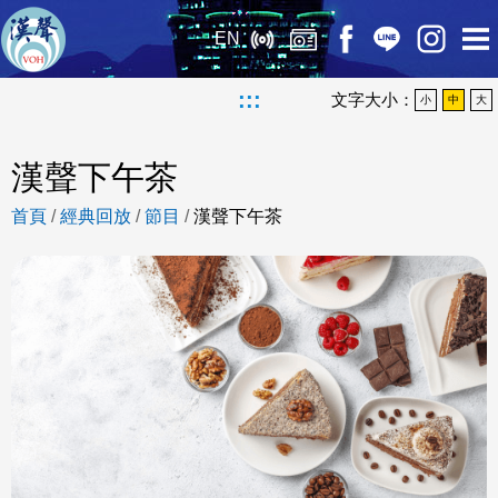
EN
:::
文字大小：
小
中
大
漢聲下午茶
首頁
/
經典回放
/
節目
/
漢聲下午茶