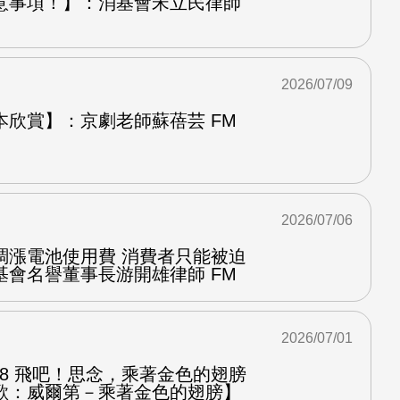
意事項！】：消基會宋立民律師
2026/07/09
本欣賞】：京劇老師蘇蓓芸 FM
2026/07/06
調漲電池使用費 消費者只能被迫
基會名譽董事長游開雄律師 FM
2026/07/01
.8 飛吧！思念，乘著金色的翅膀
歌：威爾第－乘著金色的翅膀】