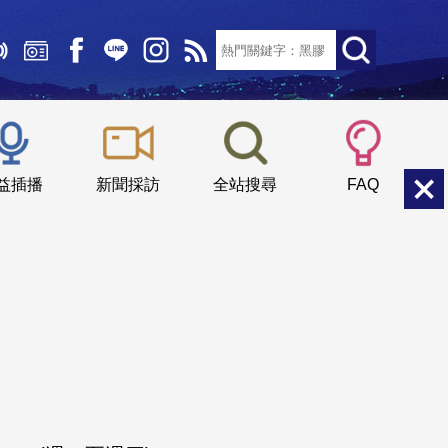
文字大小：
小
中
大
益插播
新聞採訪
全站搜尋
FAQ