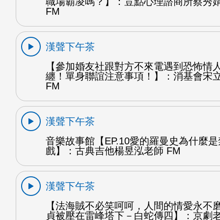
職場霸凌嗎？】：荳點心理諮商所蔡秀
FM
漢聲下午茶
【參加婚友社跟對方不來電遇到恐怖情
纏！單身聯誼注意事項！】：消基會宋
FM
漢聲下午茶
音樂故事館【EP.10愛的羅曼史為什麼
戲】：古典吉他楊昱泓老師 FM
漢聲下午茶
【法海賊不必笑呵呵，人間的情愛永不
貞被壓在雷峰塔下－白蛇傳四】：京劇