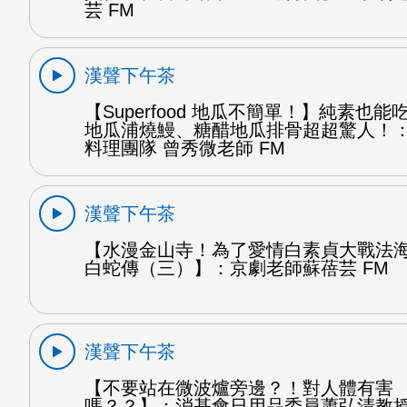
芸 FM
漢聲下午茶
【Superfood 地瓜不簡單！】純素也
地瓜浦燒鰻、糖醋地瓜排骨超超驚人！
料理團隊 曾秀微老師 FM
漢聲下午茶
【水漫金山寺！為了愛情白素貞大戰法
白蛇傳（三）】：京劇老師蘇蓓芸 FM
漢聲下午茶
【不要站在微波爐旁邊？！對人體有害
嗎？？】：消基會日用品委員蕭弘清教授