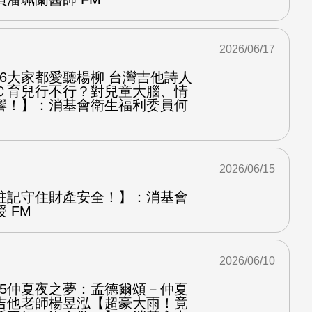
2026/06/17
.6大家都愛聽楊柳 台灣吉他詩人
Ｃ育兒行不行？對兒童大腦、情
響！】：消基會衛生福利委員何
2026/06/15
註記守住財產安全！】：消基會
 FM
2026/06/10
.5仲夏夜之夢：孟德爾頌－仲夏
吉他老師楊昱泓【超豪大雨！竟