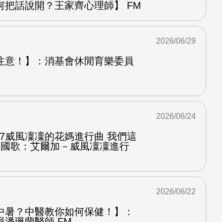
何把話說開？王家齊心理師】 FM
2026/06/29
注意！】：消基會休閒育樂委員
2026/06/24
.7威風凜凜的花媽進行曲 我們這
第二國歌：艾爾加－威風凜凜進行
2026/06/22
中暑？中醫教你如何保健！】：
潘珮蘭醫師 FM