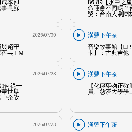
但成本卻
86 89【水中
董事長蘇
命運會不同嗎？
獎：台南人劇團
漢聲下午茶
2026/07/30
贈與趙守
音樂故事館【EP
蓓芸 FM
卡】：古典吉他 
漢聲下午茶
2026/07/28
勒如何從一
【化痰藥物正確
中華世界
員、慈濟大學學
高中余欣
漢聲下午茶
2026/07/23