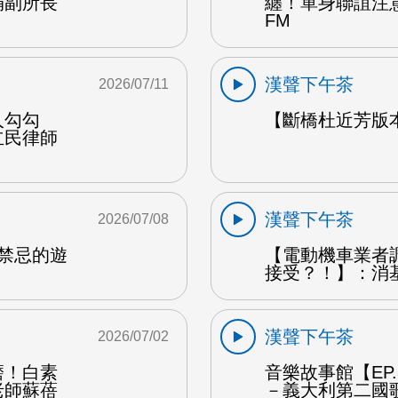
娟副所長
纏！單身聯誼注
FM
漢聲下午茶
2026/07/11
人勾勾
【斷橋杜近芳版
立民律師
漢聲下午茶
2026/07/08
是禁忌的遊
【電動機車業者
接受？！】：消
漢聲下午茶
2026/07/02
磨！白素
音樂故事館【EP
老師蘇蓓
－義大利第二國