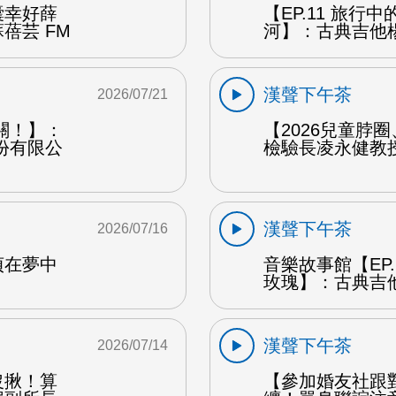
囊幸好薛
【EP.11 旅行
蓓芸 FM
河】：古典吉他楊
漢聲下午茶
2026/07/21
關！】：
【2026兒童脖
份有限公
檢驗長凌永健教授
漢聲下午茶
2026/07/16
貞在夢中
音樂故事館【EP
玫瑰】：古典吉他
漢聲下午茶
2026/07/14
沒揪！算
【參加婚友社跟