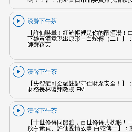
漢聲下午茶
【許仙嚇暈！紅羅帳裡是你的醒酒湯！
下雄黃酒竟現出原形－白蛇傳（二）】
師蘇蓓芸
漢聲下午茶
【失智症可金融註記守住財產安全！】
財務長林盟翔教授 FM
漢聲下午茶
【十世修得同船渡，百世修得共枕眠！
啟白素貞、許仙愛情故事 白蛇傳一】：