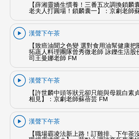
【薛湘靈嬌生慣養！三番五次調換鎖麟
老夫人打圓場！鎖麟囊一】：京劇老師蘇
漢聲下午茶
【致癌油聞之色變 選對食用油幫健康把
拓蔬人料理團隊曾秀微老師 詠鑠生活股
司王曼娜老師 FM
漢聲下午茶
【許世麟中頭等狀元卻只能與母親白素
相見】：京劇老師蘇蓓芸 FM
漢聲下午茶
【職場霸凌法新上路！訂雞排、下午茶