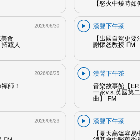
【怒火中燒時如
漢聲下午茶
2026/06/30
能吃美食
【出國自駕更要
：拓蔬人
謝懷恕教授 FM
漢聲下午茶
2026/06/25
海禪師！
音樂故事館【EP
一家v.s.英國
曲】 FM
漢聲下午茶
2026/06/23
【夏天高溫容易
 FM
消基會中醫藥委員