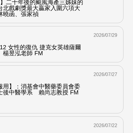
之屋】二十年後的颱風海產三姊妹的
台北戲劇獎最大贏家入圍六項大
林曉函、張家禎
2026/07/29
.12 女性的復仇 捷克女英雄薩爾
楊昱泓老師 FM
2026/07/27
服用】：消基會中醫藥委員會委
士後中醫學系 賴尚志教授 FM
2026/07/22