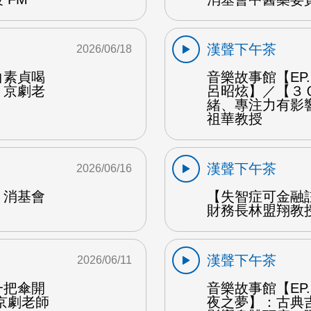
漢聲下午茶
2026/06/18
白素貞喝
音樂故事館【EP
：京劇老
呂昭炫】／【３
緒、專注力有影
祖華教授
漢聲下午茶
2026/06/16
：消基會
【失智症可金融
財務長林盟翔教授
漢聲下午茶
2026/06/11
一把傘開
音樂故事館【EP
京劇老師
夜之夢】：古典