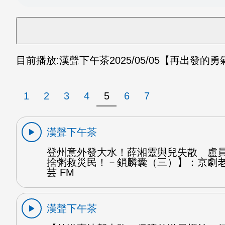
目前播放:
漢聲下午茶
2025/05/05
【再出發的勇
1
2
3
4
5
6
7
漢聲下午茶
登州意外發大水！薛湘靈與兒失散 盧
捨粥救災民！－鎖麟囊（三）】：京劇
芸 FM
漢聲下午茶