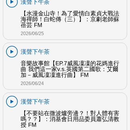
漢聲下午茶
【水漫金山寺！為了愛情白素貞大戰法
海禪師！白蛇傳（三）】：京劇老師蘇
蓓芸 FM
2026/06/25
漢聲下午茶
音樂故事館【EP.7威風凜凜的花媽進行
曲 我們這一家v.s.英國第二國歌：艾爾
加－威風凜凜進行曲】 FM
2026/06/24
漢聲下午茶
【不要站在微波爐旁邊？！對人體有害
嗎？？】：消基會日用品委員蕭弘清教
授 FM