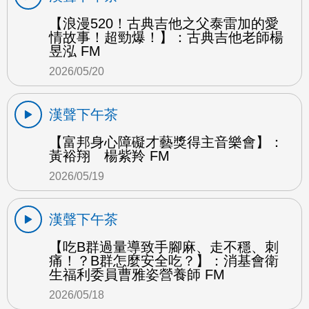
【浪漫520！古典吉他之父泰雷加的愛
情故事！超勁爆！】：古典吉他老師楊
昱泓 FM
2026/05/20
漢聲下午茶
【富邦身心障礙才藝獎得主音樂會】：
黃裕翔 楊紫羚 FM
2026/05/19
漢聲下午茶
【吃B群過量導致手腳麻、走不穩、刺
痛！？B群怎麼安全吃？】：消基會衛
生福利委員曹雅姿營養師 FM
2026/05/18