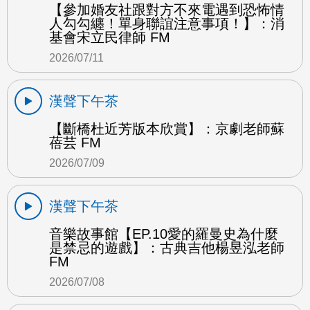
【參加婚友社跟對方不來電遇到恐怖情
人勾勾纏！單身聯誼注意事項！】：消
基會宋立民律師 FM
2026/07/11
漢聲下午茶
【斷橋杜近芳版本欣賞】：京劇老師蘇
蓓芸 FM
2026/07/09
漢聲下午茶
音樂故事館【EP.10愛的羅曼史為什麼
是禁忌的遊戲】：古典吉他楊昱泓老師
FM
2026/07/08