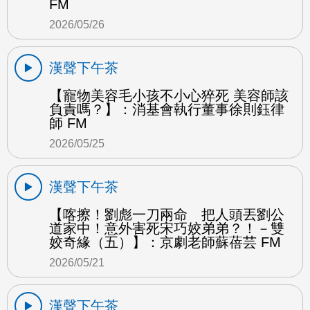
FM
2026/05/26
漢聲下午茶
【寵物美容毛小孩不小心猝死 美容師該
負責嗎？】：消基會執行董事徐則鈺律
師 FM
2026/05/25
漢聲下午茶
【喀擦！劉彪一刀兩命 把人頭丟劉公
道家中！意外害死宋巧姣弟弟？！－雙
姣奇緣（五）】：京劇老師蘇蓓芸 FM
2026/05/21
漢聲下午茶