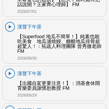
話說開？王家齊心理師】 FM
2026/07/01
漢聲下午茶
【Superfood 地瓜不簡單！】純素也能
吃美食 地瓜浦燒鰻、糖醋地瓜排骨超
超驚人！：拓蔬人料理團隊 曾秀微老師
FM
2026/06/30
漢聲下午茶
【出國自駕更要注意！】：消基會休閒
育樂委員謝懷恕教授 FM
2026/06/29