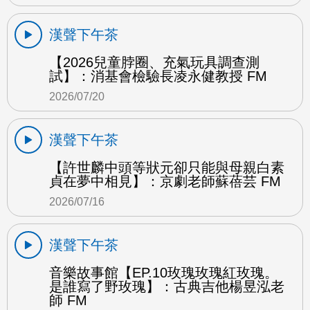
漢聲下午茶
【2026兒童脖圈、充氣玩具調查測
試】：消基會檢驗長凌永健教授 FM
2026/07/20
漢聲下午茶
【許世麟中頭等狀元卻只能與母親白素
貞在夢中相見】：京劇老師蘇蓓芸 FM
2026/07/16
漢聲下午茶
音樂故事館【EP.10玫瑰玫瑰紅玫瑰。
是誰寫了野玫瑰】：古典吉他楊昱泓老
師 FM