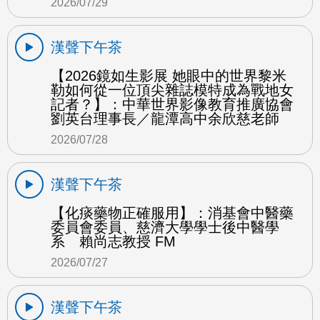
2026/07/29
漢聲下午茶
【2026鏡如生影展 她眼中的世界黎米
勒如何從一位頂尖雜誌模特成為戰地女
記者？】：中華世界影像教育推廣協會
劉英台理事長／龍潭高中余欣慈老師
2026/07/28
漢聲下午茶
【化痰藥物正確服用】：消基會中醫藥
委員會委員、慈濟大學學士後中醫學
系 賴尚志教授 FM
2026/07/27
漢聲下午茶