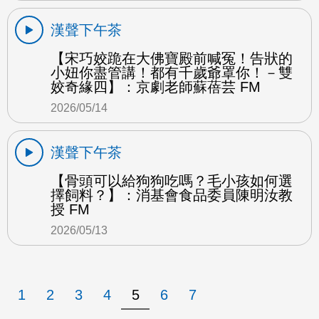
漢聲下午茶
【宋巧姣跪在大佛寶殿前喊冤！告狀的
小妞你盡管講！都有千歲爺罩你！－雙
姣奇緣四】：京劇老師蘇蓓芸 FM
2026/05/14
漢聲下午茶
【骨頭可以給狗狗吃嗎？毛小孩如何選
擇飼料？】：消基會食品委員陳明汝教
授 FM
2026/05/13
1
2
3
4
5
6
7