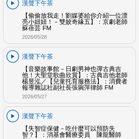
漢聲下午茶
【偷偷放我走！劉媒婆給你介紹一位漂
亮小妞妞！－雙姣奇緣五】：京劇老師
蘇蓓芸 FM
2026/05/28
漢聲下午茶
【音樂故事館－日劇男神也彈古典吉
他！大聖堂歌曲欣賞】：古典吉他老師
楊昱泓／【兒童托育服務法】：消費者
報導雜誌社副社長張琬萍律師 FM
2026/05/27
漢聲下午茶
【失智症保健－吃什麼可以預防失
智？】：消基會醫療委員 陳龍醫師