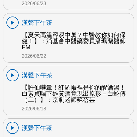
2026/06/23
漢聲下午茶
【夏天高溫容易中暑？中醫教你如何保
健！】：消基會中醫藥委員潘珮蘭醫師
FM
2026/06/22
漢聲下午茶
【許仙嚇暈！紅羅帳裡是你的醒酒湯！
白素貞喝下雄黃酒竟現出原形－白蛇傳
（二）】：京劇老師蘇蓓芸
2026/06/18
漢聲下午茶