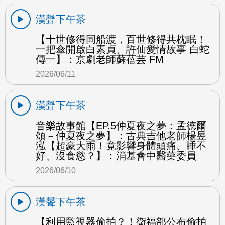
漢聲下午茶
【十世修得同船渡，百世修得共枕眠！
一把傘開啟白素貞、許仙愛情故事 白蛇
傳一】：京劇老師蘇蓓芸 FM
2026/06/11
漢聲下午茶
音樂故事館【EP.5仲夏夜之夢：孟德爾
頌－仲夏夜之夢】：古典吉他老師楊昱
泓【超豪大雨！竟影響身體頭痛、睡不
好、沒食慾？】：消基會中醫藥委員
2026/06/10
漢聲下午茶
【利用監視器偷拍？！衛福部公布偷拍