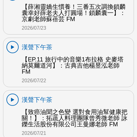
【薛湘靈嬌生慣養！三番五次調換鎖麟
囊幸好薛老夫人打圓場！鎖麟囊一】：
京劇老師蘇蓓芸 FM
2026/07/23
漢聲下午茶
【EP.11 旅行中的音樂1布拉格 史麥塔
納莫爾道河】：古典吉他楊昱泓老師
FM
2026/07/22
漢聲下午茶
【致癌油聞之色變 選對食用油幫健康把
關！】：拓蔬人料理團隊曾秀微老師 詠
鑠生活股份有限公司王曼娜老師 FM
2026/07/21