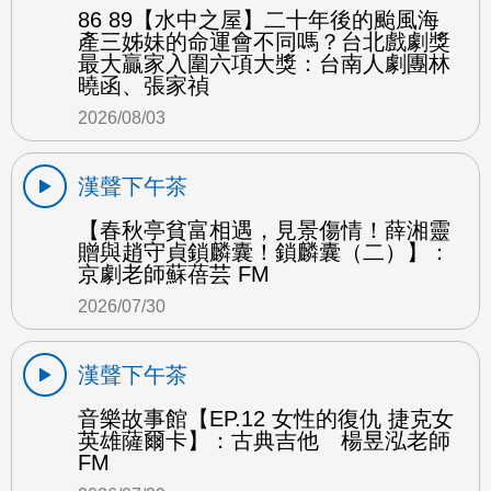
86 89【水中之屋】二十年後的颱風海
產三姊妹的命運會不同嗎？台北戲劇獎
最大贏家入圍六項大獎：台南人劇團林
曉函、張家禎
2026/08/03
漢聲下午茶
【春秋亭貧富相遇，見景傷情！薛湘靈
贈與趙守貞鎖麟囊！鎖麟囊（二）】：
京劇老師蘇蓓芸 FM
2026/07/30
漢聲下午茶
音樂故事館【EP.12 女性的復仇 捷克女
英雄薩爾卡】：古典吉他 楊昱泓老師
FM