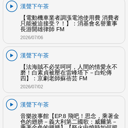
漢聲下午茶
【電動機車業者調漲電池使用費 消費者
只能被迫接受？！】：消基會名譽董事
長游開雄律師 FM
2026/07/06
漢聲下午茶
【法海賊不必笑呵呵，人間的情愛永不
磨！白素貞被壓在雷峰塔下－白蛇傳
四】：京劇老師蘇蓓芸 FM
2026/07/02
漢聲下午茶
音樂故事館【EP.8 飛吧！思念，乘著金
色的翅膀－義大利第二國歌：威爾第－
乘著金色的翅膀】【怒火中燒時如何把