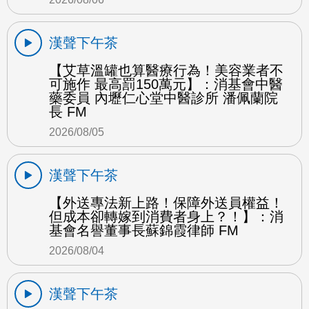
漢聲下午茶
【艾草溫罐也算醫療行為！美容業者不
可施作 最高罰150萬元】：消基會中醫
藥委員 內壢仁心堂中醫診所 潘佩蘭院
長 FM
2026/08/05
漢聲下午茶
【外送專法新上路！保障外送員權益！
但成本卻轉嫁到消費者身上？！】：消
基會名譽董事長蘇錦霞律師 FM
2026/08/04
漢聲下午茶