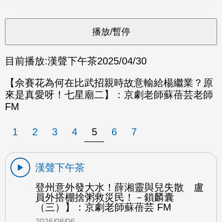
目前播放:
漢聲下午茶
2025/04/30
【佘賽花為何在比武招親時故意輸給楊繼業？原
來是真愛呀！七星廟二】：京劇老師蘇蓓芸老師
FM
1
2
3
4
5
6
7
漢聲下午茶
登州意外發大水！薛湘靈與兒失散 盧
員外搭棚捨粥救災民！－鎖麟囊
（三）】：京劇老師蘇蓓芸 FM
2026/08/06