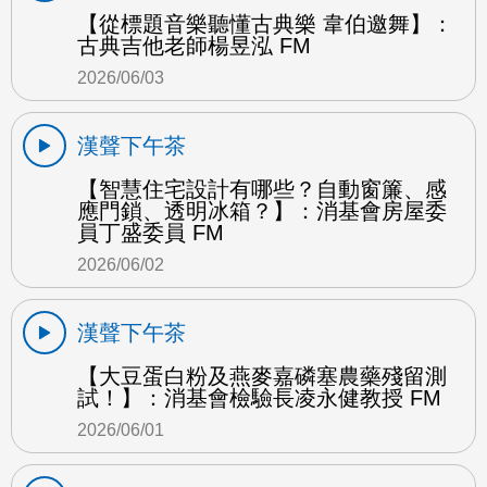
【從標題音樂聽懂古典樂 韋伯邀舞】：
古典吉他老師楊昱泓 FM
2026/06/03
漢聲下午茶
【智慧住宅設計有哪些？自動窗簾、感
應門鎖、透明冰箱？】：消基會房屋委
員丁盛委員 FM
2026/06/02
漢聲下午茶
【大豆蛋白粉及燕麥嘉磷塞農藥殘留測
試！】：消基會檢驗長凌永健教授 FM
2026/06/01