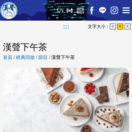
EN
:::
文字大小：
小
中
大
漢聲下午茶
首頁
/
經典回放
/
節目
/
漢聲下午茶