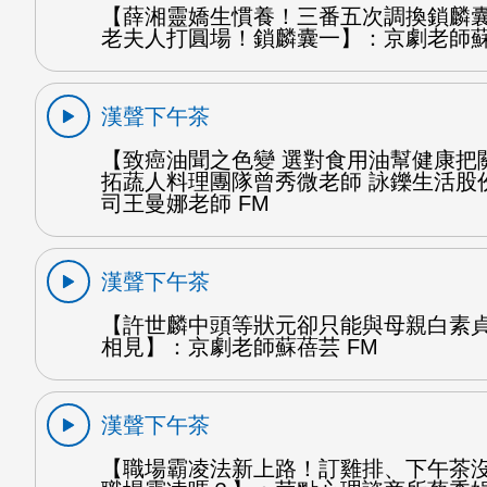
【薛湘靈嬌生慣養！三番五次調換鎖麟
老夫人打圓場！鎖麟囊一】：京劇老師蘇
漢聲下午茶
【致癌油聞之色變 選對食用油幫健康把
拓蔬人料理團隊曾秀微老師 詠鑠生活股
司王曼娜老師 FM
漢聲下午茶
【許世麟中頭等狀元卻只能與母親白素
相見】：京劇老師蘇蓓芸 FM
漢聲下午茶
【職場霸凌法新上路！訂雞排、下午茶