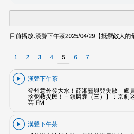
目前播放:
漢聲下午茶
2025/04/29
【抵禦敵人的
1
2
3
4
5
6
7
漢聲下午茶
登州意外發大水！薛湘靈與兒失散 盧
捨粥救災民！－鎖麟囊（三）】：京劇
芸 FM
漢聲下午茶