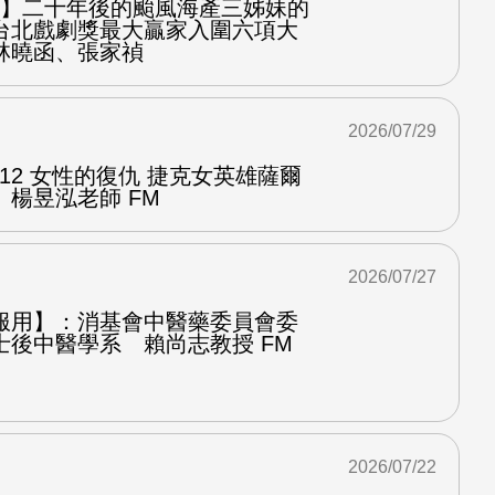
之屋】二十年後的颱風海產三姊妹的
台北戲劇獎最大贏家入圍六項大
林曉函、張家禎
2026/07/29
.12 女性的復仇 捷克女英雄薩爾
楊昱泓老師 FM
2026/07/27
服用】：消基會中醫藥委員會委
士後中醫學系 賴尚志教授 FM
2026/07/22