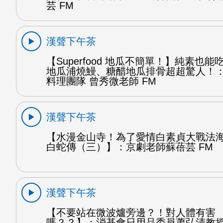
芸 FM
漢聲下午茶
【Superfood 地瓜不簡單！】純素也
地瓜浦燒鰻、糖醋地瓜排骨超超驚人！
料理團隊 曾秀微老師 FM
漢聲下午茶
【水漫金山寺！為了愛情白素貞大戰法
白蛇傳（三）】：京劇老師蘇蓓芸 FM
漢聲下午茶
【不要站在微波爐旁邊？！對人體有害
嗎？？】：消基會日用品委員蕭弘清教授