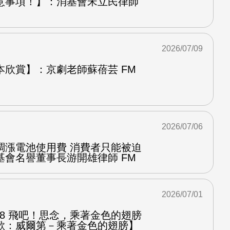
意事項！】：消基會宋立民律師
2026/07/09
本欣賞】：京劇老師蘇蓓芸 FM
2026/07/06
調漲電池使用費 消費者只能被迫
基會名譽董事長游開雄律師 FM
2026/07/01
.8 飛吧！思念，乘著金色的翅膀
歌：威爾第－乘著金色的翅膀】