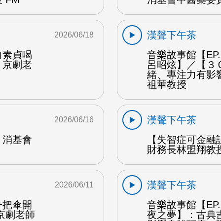
漢聲下午茶
2026/06/18
白素貞喝
音樂故事館【EP
：京劇老
呂昭炫】／【３
緒、專注力有影
祖華教授
漢聲下午茶
2026/06/16
：消基會
【失智症可金融
財務長林盟翔教授
漢聲下午茶
2026/06/11
一把傘開
音樂故事館【EP
京劇老師
夜之夢】：古典