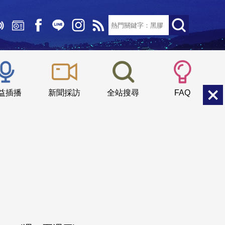
文字大小：
小
中
大
益插播
新聞採訪
全站搜尋
FAQ