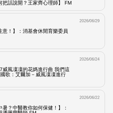
何把話說開？王家齊心理師】 FM
2026/06/29
注意！】：消基會休閒育樂委員
2026/06/24
.7威風凜凜的花媽進行曲 我們這
第二國歌：艾爾加－威風凜凜進行
2026/06/22
中暑？中醫教你如何保健！】：
潘珮蘭醫師 FM