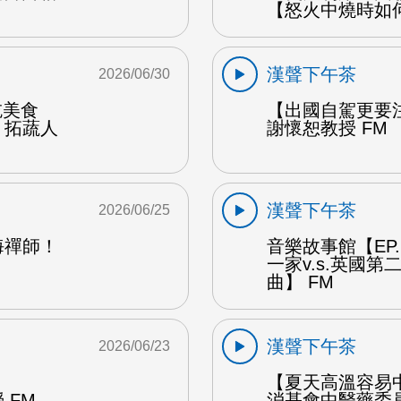
【怒火中燒時如
漢聲下午茶
2026/06/30
能吃美食
【出國自駕更要
：拓蔬人
謝懷恕教授 FM
漢聲下午茶
2026/06/25
海禪師！
音樂故事館【EP
一家v.s.英國
曲】 FM
漢聲下午茶
2026/06/23
【夏天高溫容易
 FM
消基會中醫藥委員