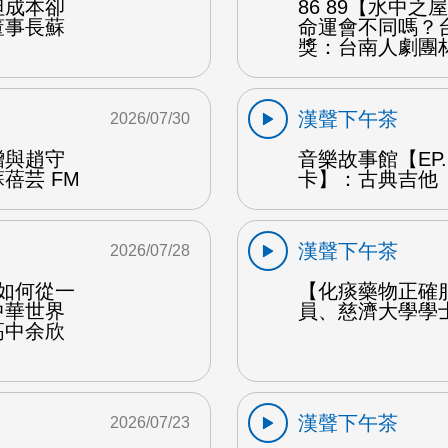
但成本卻
86 89【水中
董事長蘇
命運會不同嗎？
獎：台南人劇團
漢聲下午茶
2026/07/30
贈與趙守
音樂故事館【EP
蓓芸 FM
卡】：古典吉他 
漢聲下午茶
2026/07/28
勒如何從一
【化痰藥物正確
中華世界
員、慈濟大學學
高中余欣
漢聲下午茶
2026/07/23