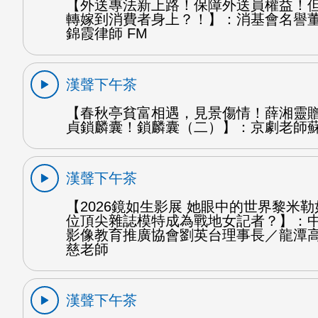
【外送專法新上路！保障外送員權益！
轉嫁到消費者身上？！】：消基會名譽
錦霞律師 FM
漢聲下午茶
【春秋亭貧富相遇，見景傷情！薛湘靈
貞鎖麟囊！鎖麟囊（二）】：京劇老師蘇
漢聲下午茶
【2026鏡如生影展 她眼中的世界黎米
位頂尖雜誌模特成為戰地女記者？】：
影像教育推廣協會劉英台理事長／龍潭
慈老師
漢聲下午茶