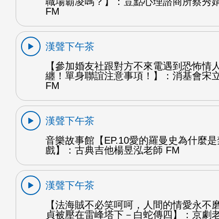
職場霸凌嗎？】：荳點心理諮商所蔡秀
FM
漢聲下午茶
【參加婚友社跟對方不來電遇到恐怖情
纏！單身聯誼注意事項！】：消基會宋
FM
漢聲下午茶
音樂故事館【EP.10愛的羅曼史為什麼
戲】：古典吉他楊昱泓老師 FM
漢聲下午茶
【法海賊不必笑呵呵，人間的情愛永不
貞被壓在雷峰塔下－白蛇傳四】：京劇