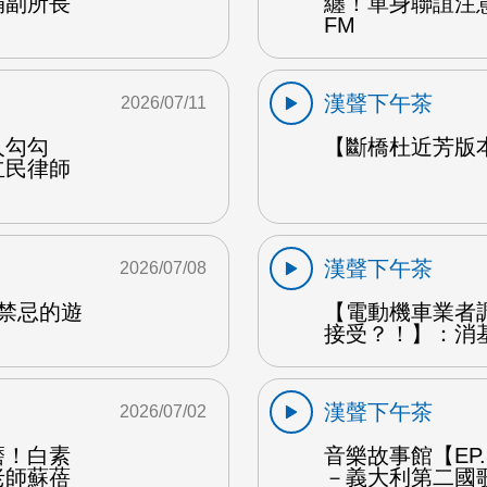
娟副所長
纏！單身聯誼注
FM
漢聲下午茶
2026/07/11
人勾勾
【斷橋杜近芳版
立民律師
漢聲下午茶
2026/07/08
是禁忌的遊
【電動機車業者
接受？！】：消
漢聲下午茶
2026/07/02
磨！白素
音樂故事館【EP
老師蘇蓓
－義大利第二國