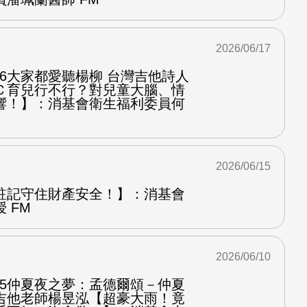
2026/06/17
.6大家都愛聽楊柳 台灣吉他詩人
Ｃ育兒行不行？對兒童大腦、情
響！】：消基會衛生福利委員何
2026/06/15
註記守住財產安全！】：消基會
 FM
2026/06/10
.5仲夏夜之夢：孟德爾頌－仲夏
吉他老師楊昱泓【超豪大雨！竟