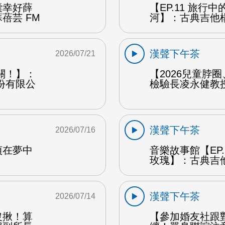
囊幸好薛
【EP.11 旅行
蓓芸 FM
河】：古典吉他楊
漢聲下午茶
2026/07/21
關！】：
【2026兒童脖
份有限公
檢驗長凌永健教授
漢聲下午茶
2026/07/16
貞在夢中
音樂故事館【EP
玫瑰】：古典吉他
漢聲下午茶
2026/07/14
沒揪！算
【參加婚友社跟