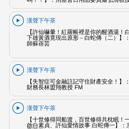
漢聲下午茶
【許仙嚇暈！紅羅帳裡是你的醒酒湯！
下雄黃酒竟現出原形－白蛇傳（二）】
師蘇蓓芸
漢聲下午茶
【失智症可金融註記守住財產安全！】
財務長林盟翔教授 FM
漢聲下午茶
【十世修得同船渡，百世修得共枕眠！
啟白素貞、許仙愛情故事 白蛇傳一】：