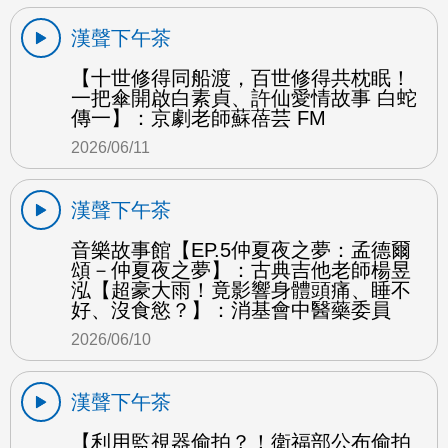
漢聲下午茶
【十世修得同船渡，百世修得共枕眠！
一把傘開啟白素貞、許仙愛情故事 白蛇
傳一】：京劇老師蘇蓓芸 FM
2026/06/11
漢聲下午茶
音樂故事館【EP.5仲夏夜之夢：孟德爾
頌－仲夏夜之夢】：古典吉他老師楊昱
泓【超豪大雨！竟影響身體頭痛、睡不
好、沒食慾？】：消基會中醫藥委員
2026/06/10
漢聲下午茶
【利用監視器偷拍？！衛福部公布偷拍