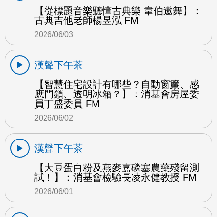
【從標題音樂聽懂古典樂 韋伯邀舞】：
古典吉他老師楊昱泓 FM
2026/06/03
漢聲下午茶
【智慧住宅設計有哪些？自動窗簾、感
應門鎖、透明冰箱？】：消基會房屋委
員丁盛委員 FM
2026/06/02
漢聲下午茶
【大豆蛋白粉及燕麥嘉磷塞農藥殘留測
試！】：消基會檢驗長凌永健教授 FM
2026/06/01