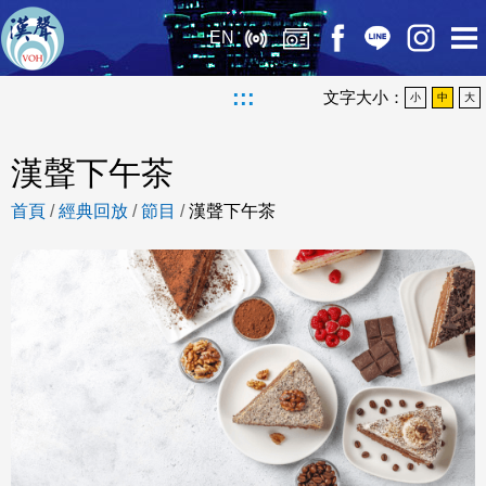
EN
:::
文字大小：
小
中
大
漢聲下午茶
首頁
/
經典回放
/
節目
/
漢聲下午茶