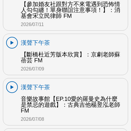
【參加婚友社跟對方不來電遇到恐怖情
人勾勾纏！單身聯誼注意事項！】：消
基會宋立民律師 FM
2026/07/11
漢聲下午茶
【斷橋杜近芳版本欣賞】：京劇老師蘇
蓓芸 FM
2026/07/09
漢聲下午茶
音樂故事館【EP.10愛的羅曼史為什麼
是禁忌的遊戲】：古典吉他楊昱泓老師
FM
2026/07/08