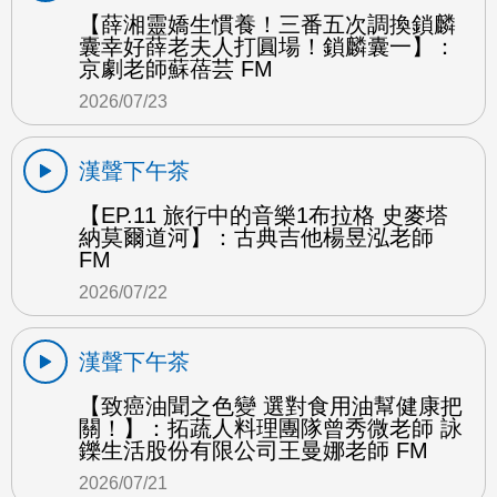
【薛湘靈嬌生慣養！三番五次調換鎖麟
囊幸好薛老夫人打圓場！鎖麟囊一】：
京劇老師蘇蓓芸 FM
2026/07/23
漢聲下午茶
【EP.11 旅行中的音樂1布拉格 史麥塔
納莫爾道河】：古典吉他楊昱泓老師
FM
2026/07/22
漢聲下午茶
【致癌油聞之色變 選對食用油幫健康把
關！】：拓蔬人料理團隊曾秀微老師 詠
鑠生活股份有限公司王曼娜老師 FM
2026/07/21