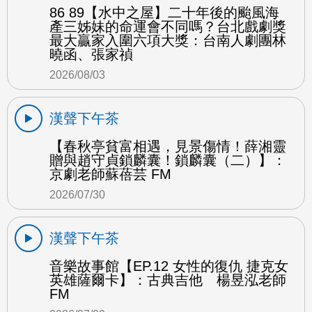
86 89【水中之屋】二十年後的颱風海
產三姊妹的命運會不同嗎？台北戲劇獎
最大贏家入圍六項大獎：台南人劇團林
曉函、張家禎
2026/08/03
漢聲下午茶
【春秋亭貧富相遇，見景傷情！薛湘靈
贈與趙守貞鎖麟囊！鎖麟囊（二）】：
京劇老師蘇蓓芸 FM
2026/07/30
漢聲下午茶
音樂故事館【EP.12 女性的復仇 捷克女
英雄薩爾卡】：古典吉他 楊昱泓老師
FM