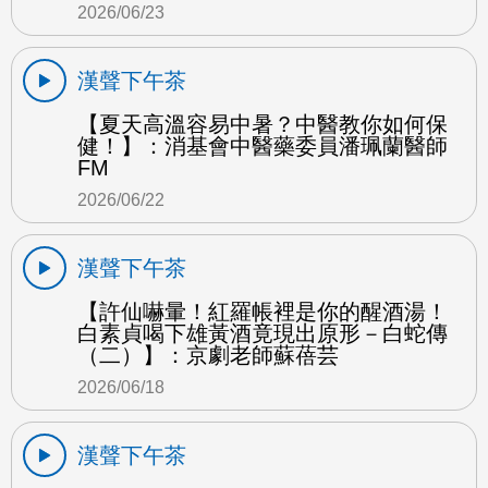
2026/06/23
漢聲下午茶
【夏天高溫容易中暑？中醫教你如何保
健！】：消基會中醫藥委員潘珮蘭醫師
FM
2026/06/22
漢聲下午茶
【許仙嚇暈！紅羅帳裡是你的醒酒湯！
白素貞喝下雄黃酒竟現出原形－白蛇傳
（二）】：京劇老師蘇蓓芸
2026/06/18
漢聲下午茶