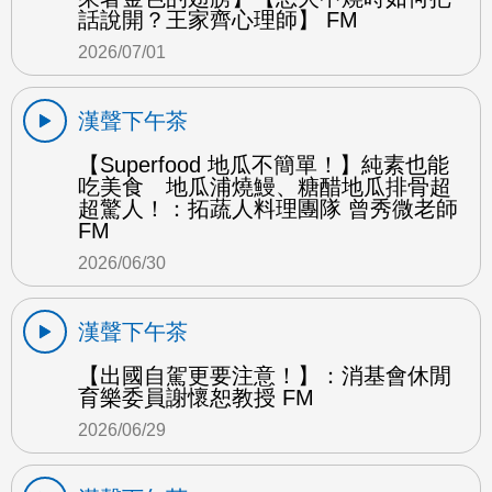
話說開？王家齊心理師】 FM
2026/07/01
漢聲下午茶
【Superfood 地瓜不簡單！】純素也能
吃美食 地瓜浦燒鰻、糖醋地瓜排骨超
超驚人！：拓蔬人料理團隊 曾秀微老師
FM
2026/06/30
漢聲下午茶
【出國自駕更要注意！】：消基會休閒
育樂委員謝懷恕教授 FM
2026/06/29