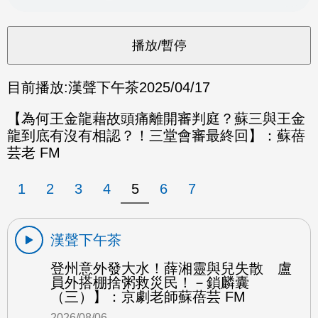
目前播放:
漢聲下午茶
2025/04/17
【為何王金龍藉故頭痛離開審判庭？蘇三與王金
龍到底有沒有相認？！三堂會審最終回】：蘇蓓
芸老 FM
1
2
3
4
5
6
7
漢聲下午茶
登州意外發大水！薛湘靈與兒失散 盧
員外搭棚捨粥救災民！－鎖麟囊
（三）】：京劇老師蘇蓓芸 FM
2026/08/06