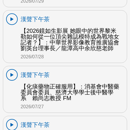
2026/07/29
漢聲下午茶
【2026鏡如生影展 她眼中的世界黎米
勒如何從一位頂尖雜誌模特成為戰地女
記者？】：中華世界影像教育推廣協會
劉英台理事長／龍潭高中余欣慈老師
2026/07/28
漢聲下午茶
【化痰藥物正確服用】：消基會中醫藥
委員會委員、慈濟大學學士後中醫學
系 賴尚志教授 FM
2026/07/27
漢聲下午茶