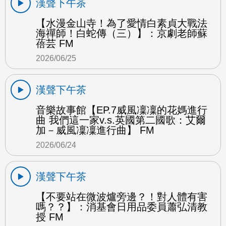
漢聲下午茶
【水漫金山寺！為了愛情白素貞大戰法
海禪師！白蛇傳（三）】：京劇老師蘇
蓓芸 FM
2026/06/25
漢聲下午茶
音樂故事館【EP.7威風凜凜的花媽進行
曲 我們這一家v.s.英國第二國歌：艾爾
加－威風凜凜進行曲】 FM
2026/06/24
漢聲下午茶
【不要站在微波爐旁邊？！對人體有害
嗎？？】：消基會日用品委員蕭弘清教
授 FM