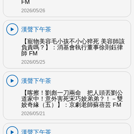
FM
2026/05/26
漢聲下午茶
【寵物美容毛小孩不小心猝死 美容師該
負責嗎？】：消基會執行董事徐則鈺律
師 FM
2026/05/25
漢聲下午茶
【喀擦！劉彪一刀兩命 把人頭丟劉公
道家中！意外害死宋巧姣弟弟？！－雙
姣奇緣（五）】：京劇老師蘇蓓芸 FM
2026/05/21
漢聲下午茶