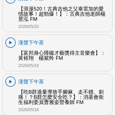
【浪漫520！古典吉他之父泰雷加的愛
情故事！超勁爆！】：古典吉他老師楊
昱泓 FM
2026/05/20
漢聲下午茶
【富邦身心障礙才藝獎得主音樂會】：
黃裕翔 楊紫羚 FM
2026/05/19
漢聲下午茶
【吃B群過量導致手腳麻、走不穩、刺
痛！？B群怎麼安全吃？】：消基會衛
生福利委員曹雅姿營養師 FM
2026/05/18