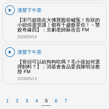
漢聲下午茶
【宋巧姣跪在大佛寶殿前喊冤！告狀的
小妞你盡管講！都有千歲爺罩你！－雙
姣奇緣四】：京劇老師蘇蓓芸 FM
2026/05/14
漢聲下午茶
【骨頭可以給狗狗吃嗎？毛小孩如何選
擇飼料？】：消基會食品委員陳明汝教
授 FM
2026/05/13
1
2
3
4
5
6
7