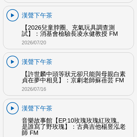
漢聲下午茶
【2026兒童脖圈、充氣玩具調查測
試】：消基會檢驗長凌永健教授 FM
2026/07/20
漢聲下午茶
【許世麟中頭等狀元卻只能與母親白素
貞在夢中相見】：京劇老師蘇蓓芸 FM
2026/07/16
漢聲下午茶
音樂故事館【EP.10玫瑰玫瑰紅玫瑰。
是誰寫了野玫瑰】：古典吉他楊昱泓老
師 FM