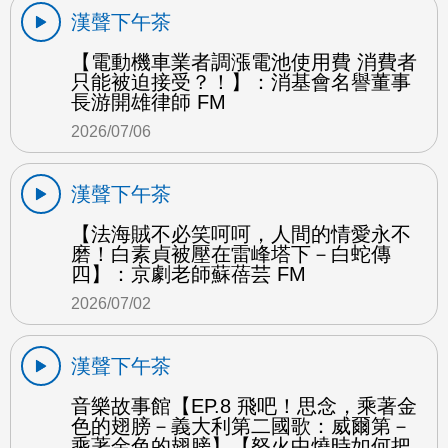
漢聲下午茶
【電動機車業者調漲電池使用費 消費者
只能被迫接受？！】：消基會名譽董事
長游開雄律師 FM
2026/07/06
漢聲下午茶
【法海賊不必笑呵呵，人間的情愛永不
磨！白素貞被壓在雷峰塔下－白蛇傳
四】：京劇老師蘇蓓芸 FM
2026/07/02
漢聲下午茶
音樂故事館【EP.8 飛吧！思念，乘著金
色的翅膀－義大利第二國歌：威爾第－
乘著金色的翅膀】【怒火中燒時如何把