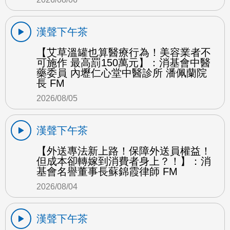
漢聲下午茶
【艾草溫罐也算醫療行為！美容業者不
可施作 最高罰150萬元】：消基會中醫
藥委員 內壢仁心堂中醫診所 潘佩蘭院
長 FM
2026/08/05
漢聲下午茶
【外送專法新上路！保障外送員權益！
但成本卻轉嫁到消費者身上？！】：消
基會名譽董事長蘇錦霞律師 FM
2026/08/04
漢聲下午茶