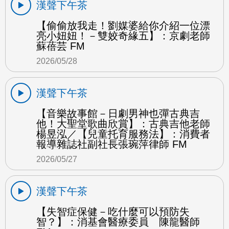
漢聲下午茶
【偷偷放我走！劉媒婆給你介紹一位漂
亮小妞妞！－雙姣奇緣五】：京劇老師
蘇蓓芸 FM
2026/05/28
漢聲下午茶
【音樂故事館－日劇男神也彈古典吉
他！大聖堂歌曲欣賞】：古典吉他老師
楊昱泓／【兒童托育服務法】：消費者
報導雜誌社副社長張琬萍律師 FM
2026/05/27
漢聲下午茶
【失智症保健－吃什麼可以預防失
智？】：消基會醫療委員 陳龍醫師