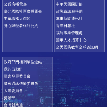
公營廣播電臺
中華民國國防部
臺北國際社區廣播電臺
政戰資訊服務網
中華職棒大聯盟
軍事新聞通訊社
身心障礙者權利公約
青年日報社
福利事業管理處
國軍人才招募中心
全民國防教育全球資訊網
政府部門相關單位連結
我的E政府
國家發展委員會
國家通訊傳播委員會
大陸委員會
勞動部
台灣就業通