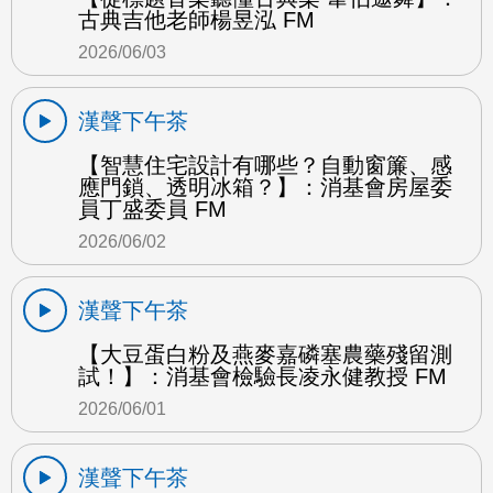
古典吉他老師楊昱泓 FM
2026/06/03
漢聲下午茶
【智慧住宅設計有哪些？自動窗簾、感
應門鎖、透明冰箱？】：消基會房屋委
員丁盛委員 FM
2026/06/02
漢聲下午茶
【大豆蛋白粉及燕麥嘉磷塞農藥殘留測
試！】：消基會檢驗長凌永健教授 FM
2026/06/01
漢聲下午茶