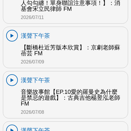
人勾勾纏！單身聯誼注意事項！】：消
基會宋立民律師 FM
2026/07/11
漢聲下午茶
【斷橋杜近芳版本欣賞】：京劇老師蘇
蓓芸 FM
2026/07/09
漢聲下午茶
音樂故事館【EP.10愛的羅曼史為什麼
是禁忌的遊戲】：古典吉他楊昱泓老師
FM
2026/07/08
漢聲下午茶