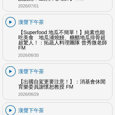
2026/07/01
漢聲下午茶
【Superfood 地瓜不簡單！】純素也能
吃美食 地瓜浦燒鰻、糖醋地瓜排骨超
超驚人！：拓蔬人料理團隊 曾秀微老師
FM
2026/06/30
漢聲下午茶
【出國自駕更要注意！】：消基會休閒
育樂委員謝懷恕教授 FM
2026/06/29
漢聲下午茶