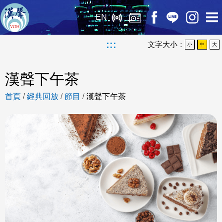
EN
:::
文字大小：
小
中
大
漢聲下午茶
首頁
/
經典回放
/
節目
/
漢聲下午茶