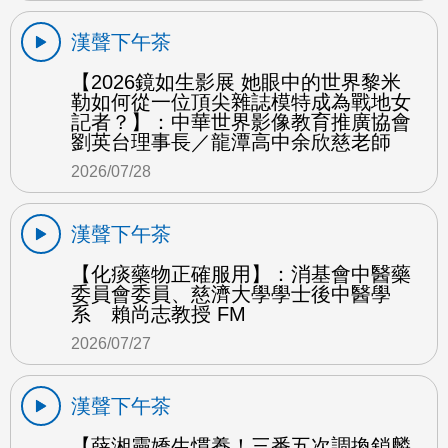
漢聲下午茶
【2026鏡如生影展 她眼中的世界黎米
勒如何從一位頂尖雜誌模特成為戰地女
記者？】：中華世界影像教育推廣協會
劉英台理事長／龍潭高中余欣慈老師
2026/07/28
漢聲下午茶
【化痰藥物正確服用】：消基會中醫藥
委員會委員、慈濟大學學士後中醫學
系 賴尚志教授 FM
2026/07/27
漢聲下午茶
【薛湘靈嬌生慣養！三番五次調換鎖麟