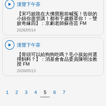
漢聲下午茶
【宋巧姣跪在大佛寶殿前喊冤！告狀的
小妞你盡管講！都有千歲爺罩你！－雙
姣奇緣四】：京劇老師蘇蓓芸 FM
2026/05/14
漢聲下午茶
【骨頭可以給狗狗吃嗎？毛小孩如何選
擇飼料？】：消基會食品委員陳明汝教
授 FM
2026/05/13
1
2
3
4
5
6
7