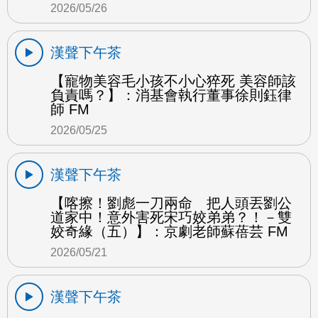
2026/05/26
漢聲下午茶
【寵物美容毛小孩不小心猝死 美容師該
負責嗎？】：消基會執行董事徐則鈺律
師 FM
2026/05/25
漢聲下午茶
【喀擦！劉彪一刀兩命 把人頭丟劉公
道家中！意外害死宋巧姣弟弟？！－雙
姣奇緣（五）】：京劇老師蘇蓓芸 FM
2026/05/21
漢聲下午茶