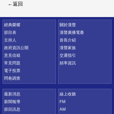
返回
快速連結
經典榮耀
關於漢聲
節目表
漢聲廣播電臺
主持人
首長介紹
政府資訊公開
漢聲家族
意見信箱
交通指引
常見問題
頻率資訊
電子投票
問卷調查
最新消息
線上收聽
新聞報導
FM
節目訊息
AM