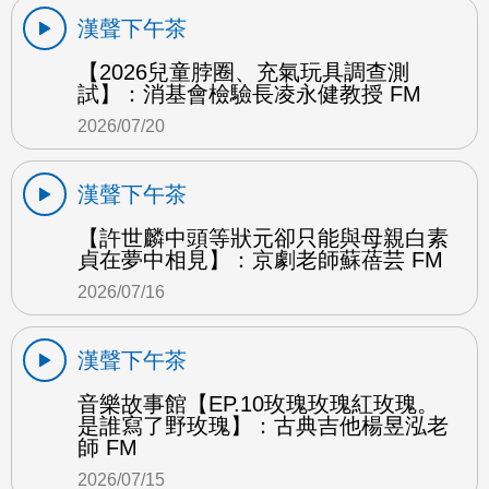
漢聲下午茶
【2026兒童脖圈、充氣玩具調查測
試】：消基會檢驗長凌永健教授 FM
2026/07/20
漢聲下午茶
【許世麟中頭等狀元卻只能與母親白素
貞在夢中相見】：京劇老師蘇蓓芸 FM
2026/07/16
漢聲下午茶
音樂故事館【EP.10玫瑰玫瑰紅玫瑰。
是誰寫了野玫瑰】：古典吉他楊昱泓老
師 FM
2026/07/15