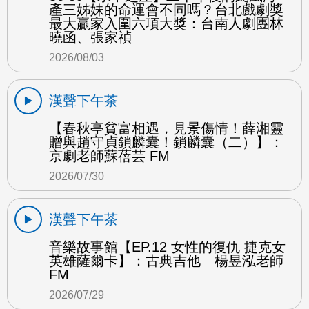
產三姊妹的命運會不同嗎？台北戲劇獎
最大贏家入圍六項大獎：台南人劇團林
曉函、張家禎
2026/08/03
漢聲下午茶
【春秋亭貧富相遇，見景傷情！薛湘靈
贈與趙守貞鎖麟囊！鎖麟囊（二）】：
京劇老師蘇蓓芸 FM
2026/07/30
漢聲下午茶
音樂故事館【EP.12 女性的復仇 捷克女
英雄薩爾卡】：古典吉他 楊昱泓老師
FM
2026/07/29