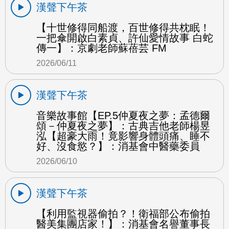
漢聲下午茶
【十世修得同船渡，百世修得共枕眠！
一把傘開啟白素貞、許仙愛情故事 白蛇
傳一】：京劇老師蘇蓓芸 FM
2026/06/11
漢聲下午茶
音樂故事館【EP.5仲夏夜之夢：孟德爾
頌－仲夏夜之夢】：古典吉他老師楊昱
泓【超豪大雨！竟影響身體頭痛、睡不
好、沒食慾？】：消基會中醫藥委員
2026/06/10
漢聲下午茶
【利用監視器偷拍？！衛福部公布偷拍
醫美集團店家！】：消基會名譽董事長