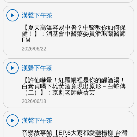
漢聲下午茶
【夏天高溫容易中暑？中醫教你如何保
健！】：消基會中醫藥委員潘珮蘭醫師
FM
2026/06/22
漢聲下午茶
【許仙嚇暈！紅羅帳裡是你的醒酒湯！
白素貞喝下雄黃酒竟現出原形－白蛇傳
（二）】：京劇老師蘇蓓芸
2026/06/18
漢聲下午茶
音樂故事館【EP.6大家都愛聽楊柳 台灣