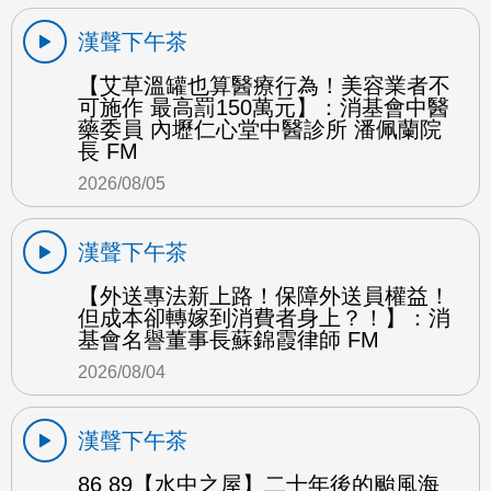
漢聲下午茶
【艾草溫罐也算醫療行為！美容業者不
可施作 最高罰150萬元】：消基會中醫
藥委員 內壢仁心堂中醫診所 潘佩蘭院
長 FM
2026/08/05
漢聲下午茶
【外送專法新上路！保障外送員權益！
但成本卻轉嫁到消費者身上？！】：消
基會名譽董事長蘇錦霞律師 FM
2026/08/04
漢聲下午茶
86 89【水中之屋】二十年後的颱風海