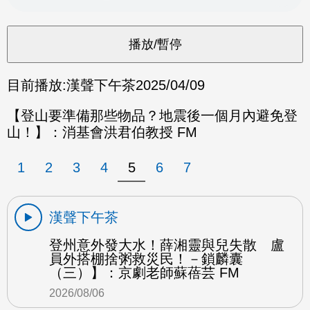
目前播放:
漢聲下午茶
2025/04/09
【登山要準備那些物品？地震後一個月內避免登
山！】：消基會洪君伯教授 FM
1
2
3
4
5
6
7
漢聲下午茶
登州意外發大水！薛湘靈與兒失散 盧
員外搭棚捨粥救災民！－鎖麟囊
（三）】：京劇老師蘇蓓芸 FM
2026/08/06