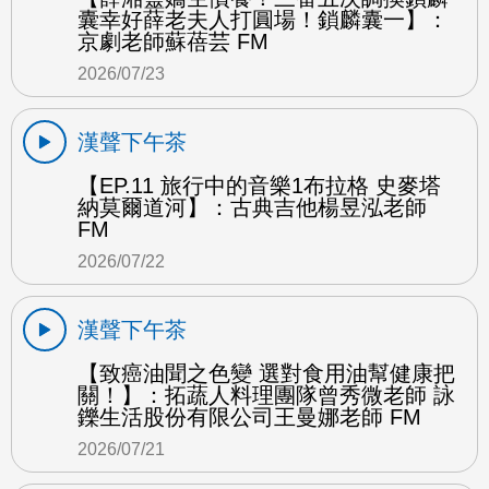
囊幸好薛老夫人打圓場！鎖麟囊一】：
京劇老師蘇蓓芸 FM
2026/07/23
漢聲下午茶
【EP.11 旅行中的音樂1布拉格 史麥塔
納莫爾道河】：古典吉他楊昱泓老師
FM
2026/07/22
漢聲下午茶
【致癌油聞之色變 選對食用油幫健康把
關！】：拓蔬人料理團隊曾秀微老師 詠
鑠生活股份有限公司王曼娜老師 FM
2026/07/21