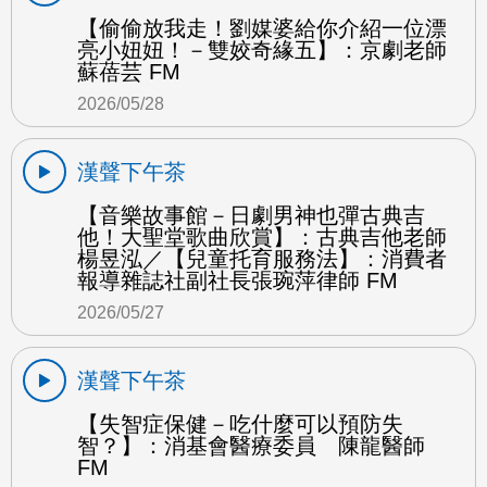
【偷偷放我走！劉媒婆給你介紹一位漂
亮小妞妞！－雙姣奇緣五】：京劇老師
蘇蓓芸 FM
2026/05/28
漢聲下午茶
【音樂故事館－日劇男神也彈古典吉
他！大聖堂歌曲欣賞】：古典吉他老師
楊昱泓／【兒童托育服務法】：消費者
報導雜誌社副社長張琬萍律師 FM
2026/05/27
漢聲下午茶
【失智症保健－吃什麼可以預防失
智？】：消基會醫療委員 陳龍醫師
FM