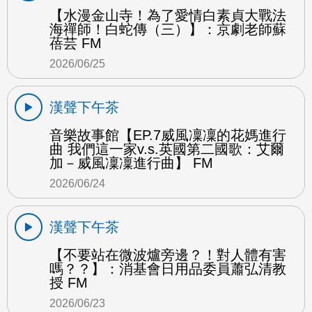
【水漫金山寺！為了愛情白素貞大戰法
海禪師！白蛇傳（三）】：京劇老師蘇
蓓芸 FM
2026/06/25
漢聲下午茶
音樂故事館【EP.7威風凜凜的花媽進行
曲 我們這一家v.s.英國第二國歌：艾爾
加－威風凜凜進行曲】 FM
2026/06/24
漢聲下午茶
【不要站在微波爐旁邊？！對人體有害
嗎？？】：消基會日用品委員蕭弘清教
授 FM
2026/06/23