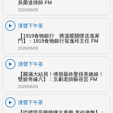
吳榮達律師 FM
2026/06/09
漢聲下午茶
【1919食物銀行 將溫暖關懷送進家
門】：1919食物銀行翁逸玲主任 FM
2026/06/08
漢聲下午茶
【圓滿大結局！傅朋最終娶得美嬌娘！
雙姣奇緣六】：京劇老師蘇蓓芸 FM
2026/06/04
漢聲下午茶
【從標題音樂聽懂古典樂 韋伯邀舞】：