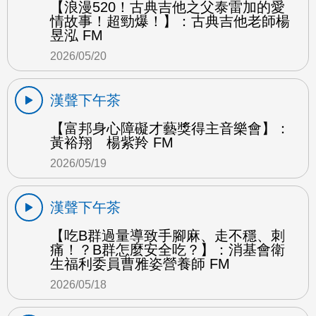
【浪漫520！古典吉他之父泰雷加的愛
情故事！超勁爆！】：古典吉他老師楊
昱泓 FM
2026/05/20
漢聲下午茶
【富邦身心障礙才藝獎得主音樂會】：
黃裕翔 楊紫羚 FM
2026/05/19
漢聲下午茶
【吃B群過量導致手腳麻、走不穩、刺
痛！？B群怎麼安全吃？】：消基會衛
生福利委員曹雅姿營養師 FM
2026/05/18