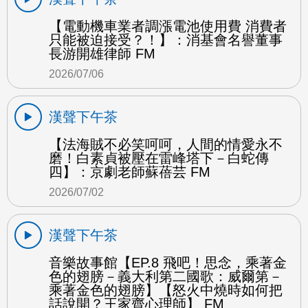
【電動機車業者調漲電池使用費 消費者
只能被迫接受？！】：消基會名譽董事
長游開雄律師 FM
2026/07/06
漢聲下午茶
【法海賊不必笑呵呵，人間的情愛永不
磨！白素貞被壓在雷峰塔下－白蛇傳
四】：京劇老師蘇蓓芸 FM
2026/07/02
漢聲下午茶
音樂故事館【EP.8 飛吧！思念，乘著金
色的翅膀－義大利第二國歌：威爾第－
乘著金色的翅膀】【怒火中燒時如何把
話說開？王家齊心理師】 FM