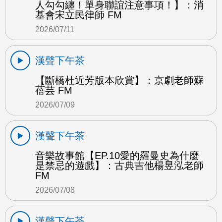
人勾勾纏！單身聯誼注意事項！】：消
基會宋立民律師 FM
2026/07/11
漢聲下午茶
【斷橋杜近芳版本欣賞】：京劇老師蘇
蓓芸 FM
2026/07/09
漢聲下午茶
音樂故事館【EP.10愛的羅曼史為什麼
是禁忌的遊戲】：古典吉他楊昱泓老師
FM
2026/07/08
漢聲下午茶