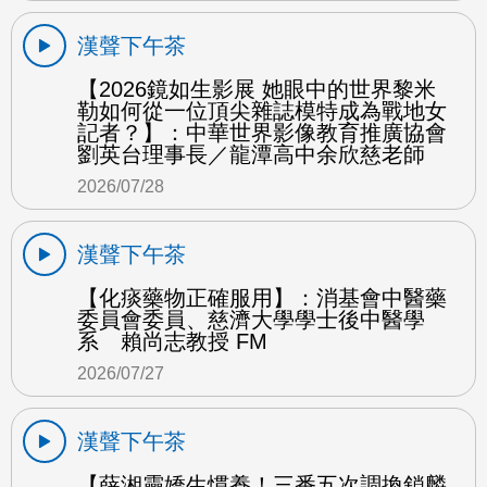
漢聲下午茶
【2026鏡如生影展 她眼中的世界黎米
勒如何從一位頂尖雜誌模特成為戰地女
記者？】：中華世界影像教育推廣協會
劉英台理事長／龍潭高中余欣慈老師
2026/07/28
漢聲下午茶
【化痰藥物正確服用】：消基會中醫藥
委員會委員、慈濟大學學士後中醫學
系 賴尚志教授 FM
2026/07/27
漢聲下午茶
【薛湘靈嬌生慣養！三番五次調換鎖麟