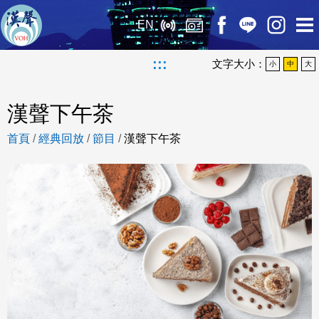
EN
:::
文字大小：
小
中
大
漢聲下午茶
首頁
/
經典回放
/
節目
/
漢聲下午茶