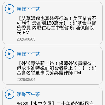
漢聲下午茶
【艾草溫罐也算醫療行為！美容業者不
可施作 最高罰150萬元】：消基會中醫
藥委員 內壢仁心堂中醫診所 潘佩蘭院
長 FM
2026/08/05
漢聲下午茶
【外送專法新上路！保障外送員權益！
但成本卻轉嫁到消費者身上？！】：消
基會名譽董事長蘇錦霞律師 FM
2026/08/04
漢聲下午茶
86 89【水中之屋】二十年後的颱風海