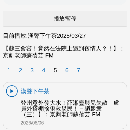
目前播放:
漢聲下午茶
2025/03/27
【蘇三會審！竟然在法院上遇到舊情人？！】：
京劇老師蘇蓓芸 FM
1
2
3
4
5
6
7
漢聲下午茶
登州意外發大水！薛湘靈與兒失散 盧
員外搭棚捨粥救災民！－鎖麟囊
（三）】：京劇老師蘇蓓芸 FM
2026/08/06