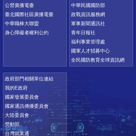
公營廣播電臺
中華民國國防部
臺北國際社區廣播電臺
政戰資訊服務網
中華職棒大聯盟
軍事新聞通訊社
身心障礙者權利公約
青年日報社
福利事業管理處
國軍人才招募中心
全民國防教育全球資訊網
政府部門相關單位連結
我的E政府
國家發展委員會
國家通訊傳播委員會
大陸委員會
勞動部
台灣就業通