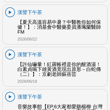
漢聲下午茶
【夏天高溫容易中暑？中醫教你如何保
健！】：消基會中醫藥委員潘珮蘭醫師
FM
2026/06/22
漢聲下午茶
【許仙嚇暈！紅羅帳裡是你的醒酒湯！
白素貞喝下雄黃酒竟現出原形－白蛇傳
（二）】：京劇老師蘇蓓芸
2026/06/18
漢聲下午茶
音樂故事館【EP.6大家都愛聽楊柳 台灣