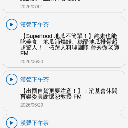
2026/07/01
漢聲下午茶
【Superfood 地瓜不簡單！】純素也能
吃美食 地瓜浦燒鰻、糖醋地瓜排骨超
超驚人！：拓蔬人料理團隊 曾秀微老師
FM
2026/06/30
漢聲下午茶
【出國自駕更要注意！】：消基會休閒
育樂委員謝懷恕教授 FM
2026/06/29
漢聲下午茶