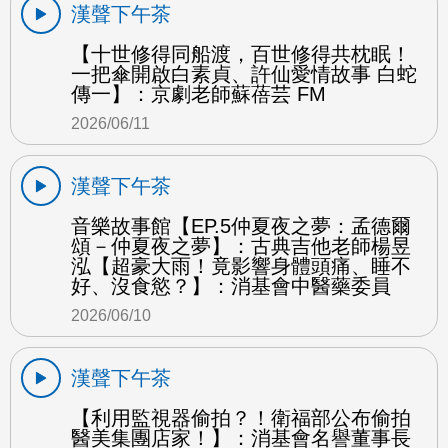
漢聲下午茶
【十世修得同船渡，百世修得共枕眠！
一把傘開啟白素貞、許仙愛情故事 白蛇
傳一】：京劇老師蘇蓓芸 FM
2026/06/11
漢聲下午茶
音樂故事館【EP.5仲夏夜之夢：孟德爾
頌－仲夏夜之夢】：古典吉他老師楊昱
泓【超豪大雨！竟影響身體頭痛、睡不
好、沒食慾？】：消基會中醫藥委員
2026/06/10
漢聲下午茶
【利用監視器偷拍？！衛福部公布偷拍
醫美集團店家！】：消基會名譽董事長