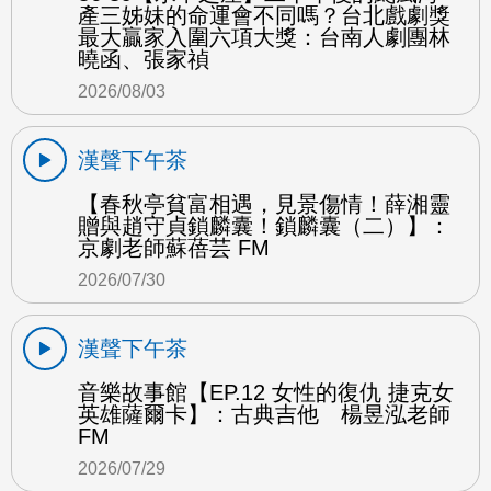
產三姊妹的命運會不同嗎？台北戲劇獎
最大贏家入圍六項大獎：台南人劇團林
曉函、張家禎
2026/08/03
漢聲下午茶
【春秋亭貧富相遇，見景傷情！薛湘靈
贈與趙守貞鎖麟囊！鎖麟囊（二）】：
京劇老師蘇蓓芸 FM
2026/07/30
漢聲下午茶
音樂故事館【EP.12 女性的復仇 捷克女
英雄薩爾卡】：古典吉他 楊昱泓老師
FM
2026/07/29