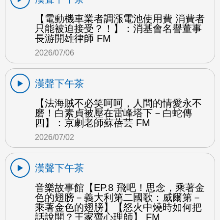
【電動機車業者調漲電池使用費 消費者
只能被迫接受？！】：消基會名譽董事
長游開雄律師 FM
2026/07/06
漢聲下午茶
【法海賊不必笑呵呵，人間的情愛永不
磨！白素貞被壓在雷峰塔下－白蛇傳
四】：京劇老師蘇蓓芸 FM
2026/07/02
漢聲下午茶
音樂故事館【EP.8 飛吧！思念，乘著金
色的翅膀－義大利第二國歌：威爾第－
乘著金色的翅膀】【怒火中燒時如何把
話說開？王家齊心理師】 FM