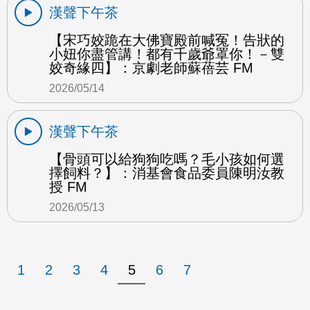
漢聲下午茶
【宋巧姣跪在大佛寶殿前喊冤！告狀的
小妞你盡管講！都有千歲爺罩你！－雙
姣奇緣四】：京劇老師蘇蓓芸 FM
2026/05/14
漢聲下午茶
【骨頭可以給狗狗吃嗎？毛小孩如何選
擇飼料？】：消基會食品委員陳明汝教
授 FM
2026/05/13
1
2
3
4
5
6
7