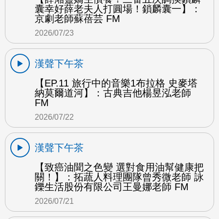
囊幸好薛老夫人打圓場！鎖麟囊一】：
京劇老師蘇蓓芸 FM
2026/07/23
漢聲下午茶
【EP.11 旅行中的音樂1布拉格 史麥塔
納莫爾道河】：古典吉他楊昱泓老師
FM
2026/07/22
漢聲下午茶
【致癌油聞之色變 選對食用油幫健康把
關！】：拓蔬人料理團隊曾秀微老師 詠
鑠生活股份有限公司王曼娜老師 FM
2026/07/21