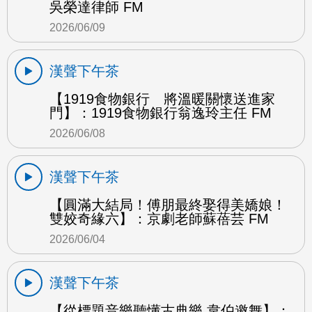
吳榮達律師 FM
2026/06/09
漢聲下午茶
【1919食物銀行 將溫暖關懷送進家
門】：1919食物銀行翁逸玲主任 FM
2026/06/08
漢聲下午茶
【圓滿大結局！傅朋最終娶得美嬌娘！
雙姣奇緣六】：京劇老師蘇蓓芸 FM
2026/06/04
漢聲下午茶
【從標題音樂聽懂古典樂 韋伯邀舞】：