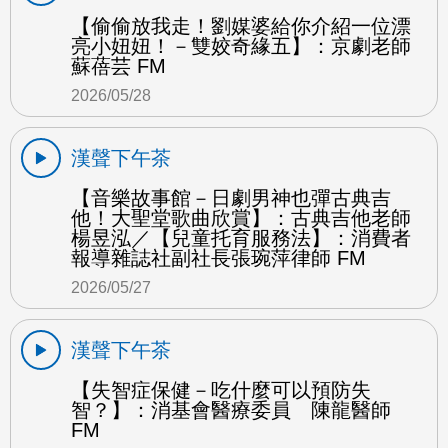
【偷偷放我走！劉媒婆給你介紹一位漂
亮小妞妞！－雙姣奇緣五】：京劇老師
蘇蓓芸 FM
2026/05/28
漢聲下午茶
【音樂故事館－日劇男神也彈古典吉
他！大聖堂歌曲欣賞】：古典吉他老師
楊昱泓／【兒童托育服務法】：消費者
報導雜誌社副社長張琬萍律師 FM
2026/05/27
漢聲下午茶
【失智症保健－吃什麼可以預防失
智？】：消基會醫療委員 陳龍醫師
FM