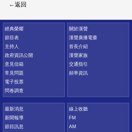
返回
快速連結
經典榮耀
關於漢聲
節目表
漢聲廣播電臺
主持人
首長介紹
政府資訊公開
漢聲家族
意見信箱
交通指引
常見問題
頻率資訊
電子投票
問卷調查
最新消息
線上收聽
新聞報導
FM
節目訊息
AM