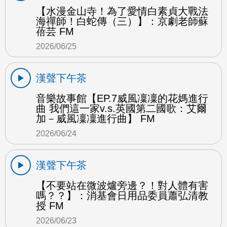
【水漫金山寺！為了愛情白素貞大戰法
海禪師！白蛇傳（三）】：京劇老師蘇
蓓芸 FM
2026/06/25
漢聲下午茶
音樂故事館【EP.7威風凜凜的花媽進行
曲 我們這一家v.s.英國第二國歌：艾爾
加－威風凜凜進行曲】 FM
2026/06/24
漢聲下午茶
【不要站在微波爐旁邊？！對人體有害
嗎？？】：消基會日用品委員蕭弘清教
授 FM
2026/06/23