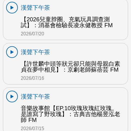
漢聲下午茶
【2026兒童脖圈、充氣玩具調查測
試】：消基會檢驗長凌永健教授 FM
2026/07/20
漢聲下午茶
【許世麟中頭等狀元卻只能與母親白素
貞在夢中相見】：京劇老師蘇蓓芸 FM
2026/07/16
漢聲下午茶
音樂故事館【EP.10玫瑰玫瑰紅玫瑰。
是誰寫了野玫瑰】：古典吉他楊昱泓老
師 FM
2026/07/15