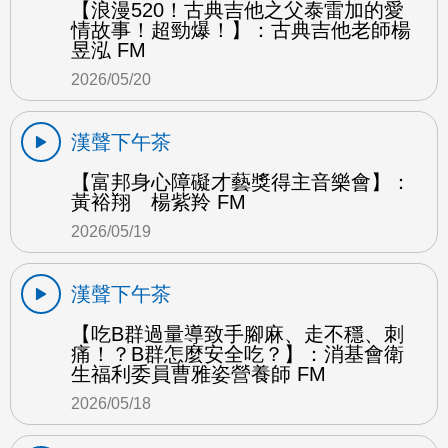
【浪漫520！古典吉他之父泰雷加的愛
情故事！超勁爆！】：古典吉他老師楊
昱泓 FM
2026/05/20
漢聲下午茶
【富邦身心障礙才藝獎得主音樂會】：
黃裕翔 楊紫羚 FM
2026/05/19
漢聲下午茶
【吃B群過量導致手腳麻、走不穩、刺
痛！？B群怎麼安全吃？】：消基會衛
生福利委員曹雅姿營養師 FM
2026/05/18