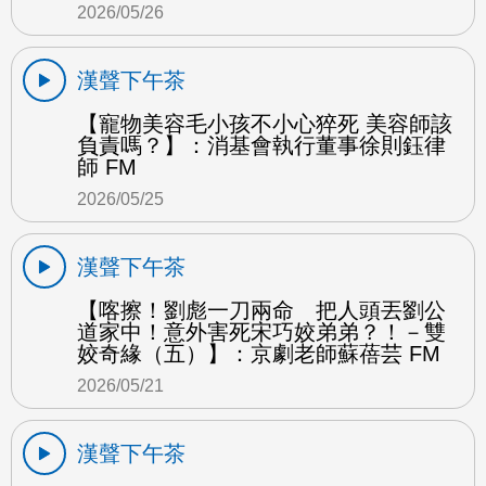
2026/05/26
漢聲下午茶
【寵物美容毛小孩不小心猝死 美容師該
負責嗎？】：消基會執行董事徐則鈺律
師 FM
2026/05/25
漢聲下午茶
【喀擦！劉彪一刀兩命 把人頭丟劉公
道家中！意外害死宋巧姣弟弟？！－雙
姣奇緣（五）】：京劇老師蘇蓓芸 FM
2026/05/21
漢聲下午茶