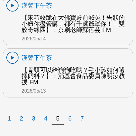
漢聲下午茶
【宋巧姣跪在大佛寶殿前喊冤！告狀的
小妞你盡管講！都有千歲爺罩你！－雙
姣奇緣四】：京劇老師蘇蓓芸 FM
2026/05/14
漢聲下午茶
【骨頭可以給狗狗吃嗎？毛小孩如何選
擇飼料？】：消基會食品委員陳明汝教
授 FM
2026/05/13
1
2
3
4
5
6
7