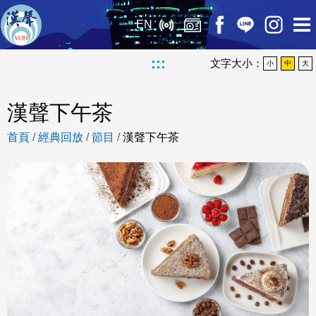
EN
:::
文字大小：
小
中
大
漢聲下午茶
首頁
/
經典回放
/
節目
/
漢聲下午茶