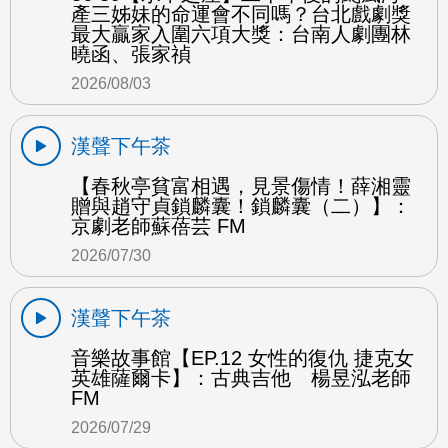
產三姊妹的命運會不同嗎？台北戲劇獎
最大贏家入圍六項大獎：台南人劇團林
曉函、張家禎
2026/08/03
漢聲下午茶
【春秋亭貧富相遇，見景傷情！薛湘靈
贈與趙守貞鎖麟囊！鎖麟囊（二）】：
京劇老師蘇蓓芸 FM
2026/07/30
漢聲下午茶
音樂故事館【EP.12 女性的復仇 捷克女
英雄薩爾卡】：古典吉他 楊昱泓老師
FM
2026/07/29