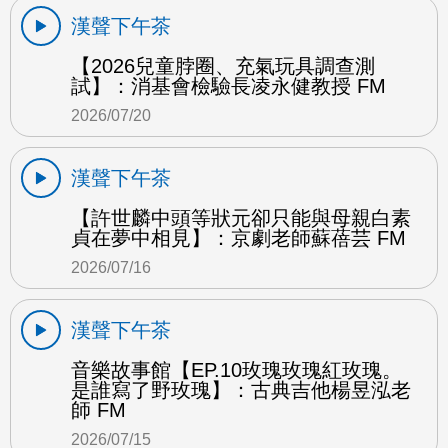
漢聲下午茶
【2026兒童脖圈、充氣玩具調查測
試】：消基會檢驗長凌永健教授 FM
2026/07/20
漢聲下午茶
【許世麟中頭等狀元卻只能與母親白素
貞在夢中相見】：京劇老師蘇蓓芸 FM
2026/07/16
漢聲下午茶
音樂故事館【EP.10玫瑰玫瑰紅玫瑰。
是誰寫了野玫瑰】：古典吉他楊昱泓老
師 FM
2026/07/15