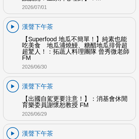
2026/07/01
漢聲下午茶
【Superfood 地瓜不簡單！】純素也能
吃美食 地瓜浦燒鰻、糖醋地瓜排骨超
超驚人！：拓蔬人料理團隊 曾秀微老師
FM
2026/06/30
漢聲下午茶
【出國自駕更要注意！】：消基會休閒
育樂委員謝懷恕教授 FM
2026/06/29
漢聲下午茶