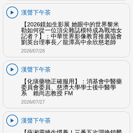
漢聲下午茶
【2026鏡如生影展 她眼中的世界黎米
勒如何從一位頂尖雜誌模特成為戰地女
記者？】：中華世界影像教育推廣協會
劉英台理事長／龍潭高中余欣慈老師
2026/07/28
漢聲下午茶
【化痰藥物正確服用】：消基會中醫藥
委員會委員、慈濟大學學士後中醫學
系 賴尚志教授 FM
2026/07/27
漢聲下午茶
【薛湘靈嬌生慣養！三番五次調換鎖麟