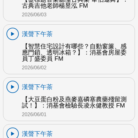
古典吉他老師楊昱泓 FM
2026/06/03
漢聲下午茶
【智慧住宅設計有哪些？自動窗簾、感
應門鎖、透明冰箱？】：消基會房屋委
員丁盛委員 FM
2026/06/02
漢聲下午茶
【大豆蛋白粉及燕麥嘉磷塞農藥殘留測
試！】：消基會檢驗長凌永健教授 FM
2026/06/01
漢聲下午茶