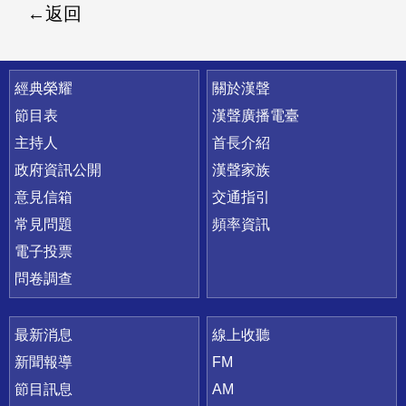
返回
快速連結
經典榮耀
關於漢聲
節目表
漢聲廣播電臺
主持人
首長介紹
政府資訊公開
漢聲家族
意見信箱
交通指引
常見問題
頻率資訊
電子投票
問卷調查
最新消息
線上收聽
新聞報導
FM
節目訊息
AM