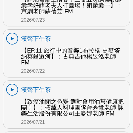
囊幸好薛老夫人打圓場！鎖麟囊一】：
京劇老師蘇蓓芸 FM
2026/07/23
漢聲下午茶
【EP.11 旅行中的音樂1布拉格 史麥塔
納莫爾道河】：古典吉他楊昱泓老師
FM
2026/07/22
漢聲下午茶
【致癌油聞之色變 選對食用油幫健康把
關！】：拓蔬人料理團隊曾秀微老師 詠
鑠生活股份有限公司王曼娜老師 FM
2026/07/21