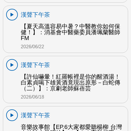
漢聲下午茶
【夏天高溫容易中暑？中醫教你如何保
健！】：消基會中醫藥委員潘珮蘭醫師
FM
2026/06/22
漢聲下午茶
【許仙嚇暈！紅羅帳裡是你的醒酒湯！
白素貞喝下雄黃酒竟現出原形－白蛇傳
（二）】：京劇老師蘇蓓芸
2026/06/18
漢聲下午茶
音樂故事館【EP.6大家都愛聽楊柳 台灣