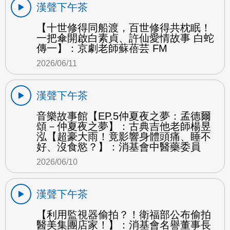
漢聲下午茶
【十世修得同船渡，百世修得共枕眠！
一把傘開啟白素貞、許仙愛情故事 白蛇
傳一】：京劇老師蘇蓓芸 FM
2026/06/11
漢聲下午茶
音樂故事館【EP.5仲夏夜之夢：孟德爾
頌－仲夏夜之夢】：古典吉他老師楊昱
泓【超豪大雨！竟影響身體頭痛、睡不
好、沒食慾？】：消基會中醫藥委員
2026/06/10
漢聲下午茶
【利用監視器偷拍？！衛福部公布偷拍
醫美集團店家！】：消基會名譽董事長