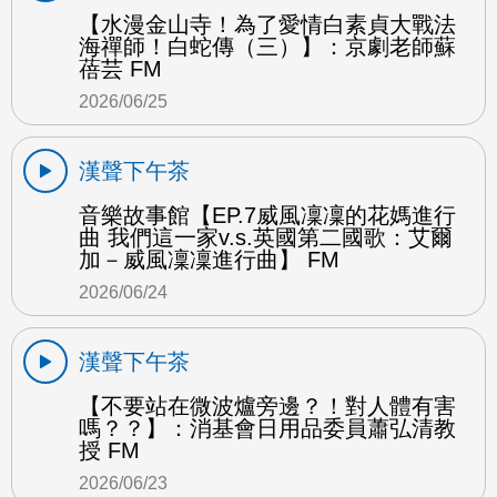
【水漫金山寺！為了愛情白素貞大戰法
海禪師！白蛇傳（三）】：京劇老師蘇
蓓芸 FM
2026/06/25
漢聲下午茶
音樂故事館【EP.7威風凜凜的花媽進行
曲 我們這一家v.s.英國第二國歌：艾爾
加－威風凜凜進行曲】 FM
2026/06/24
漢聲下午茶
【不要站在微波爐旁邊？！對人體有害
嗎？？】：消基會日用品委員蕭弘清教
授 FM
2026/06/23