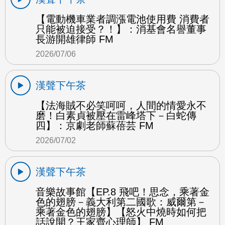
【電動機車業者調漲電池使用費 消費者
只能被迫接受？！】：消基會名譽董事
長游開雄律師 FM
2026/07/06
漢聲下午茶
【法海賊不必笑呵呵，人間的情愛永不
磨！白素貞被壓在雷峰塔下－白蛇傳
四】：京劇老師蘇蓓芸 FM
2026/07/02
漢聲下午茶
音樂故事館【EP.8 飛吧！思念，乘著金
色的翅膀－義大利第二國歌：威爾第－
乘著金色的翅膀】【怒火中燒時如何把
話說開？王家齊心理師】 FM