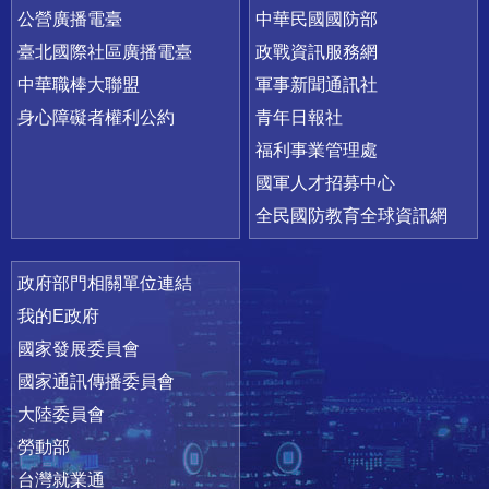
公營廣播電臺
中華民國國防部
臺北國際社區廣播電臺
政戰資訊服務網
中華職棒大聯盟
軍事新聞通訊社
身心障礙者權利公約
青年日報社
福利事業管理處
國軍人才招募中心
全民國防教育全球資訊網
政府部門相關單位連結
我的E政府
國家發展委員會
國家通訊傳播委員會
大陸委員會
勞動部
台灣就業通