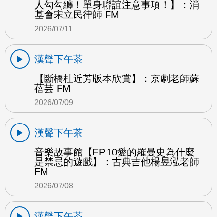
人勾勾纏！單身聯誼注意事項！】：消
基會宋立民律師 FM
2026/07/11
漢聲下午茶
【斷橋杜近芳版本欣賞】：京劇老師蘇
蓓芸 FM
2026/07/09
漢聲下午茶
音樂故事館【EP.10愛的羅曼史為什麼
是禁忌的遊戲】：古典吉他楊昱泓老師
FM
2026/07/08
漢聲下午茶