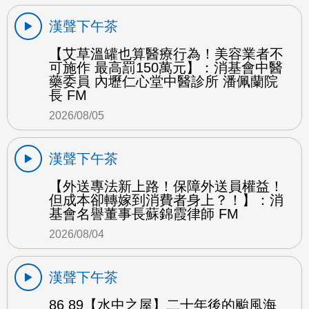
漢聲下午茶
【艾草溫罐也算醫療行為！美容業者不
可施作 最高罰150萬元】：消基會中醫
藥委員 內壢仁心堂中醫診所 潘佩蘭院
長 FM
2026/08/05
漢聲下午茶
【外送專法新上路！保障外送員權益！
但成本卻轉嫁到消費者身上？！】：消
基會名譽董事長蘇錦霞律師 FM
2026/08/04
漢聲下午茶
86 89【水中之屋】二十年後的颱風海