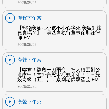
2026/05/26
漢聲下午茶
【寵物美容毛小孩不小心猝死 美容師該
負責嗎？】：消基會執行董事徐則鈺律
師 FM
2026/05/25
漢聲下午茶
【喀擦！劉彪一刀兩命 把人頭丟劉公
道家中！意外害死宋巧姣弟弟？！－雙
姣奇緣（五）】：京劇老師蘇蓓芸 FM
2026/05/21
漢聲下午茶