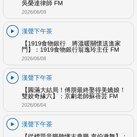
吳榮達律師 FM
2026/06/09
漢聲下午茶
【1919食物銀行 將溫暖關懷送進家
門】：1919食物銀行翁逸玲主任 FM
2026/06/08
漢聲下午茶
【圓滿大結局！傅朋最終娶得美嬌娘！
雙姣奇緣六】：京劇老師蘇蓓芸 FM
2026/06/04
漢聲下午茶
【從標題音樂聽懂古典樂 韋伯邀舞】：