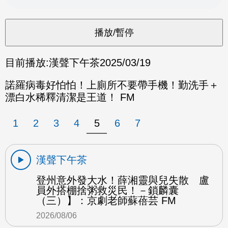
目前播放:
漢聲下午茶
2025/03/19
諾羅病毒好怕怕！上廁所不要帶手機！勤洗手＋
漂白水稀釋清潔是王道！ FM
1
2
3
4
5
6
7
漢聲下午茶
登州意外發大水！薛湘靈與兒失散 盧
員外搭棚捨粥救災民！－鎖麟囊
（三）】：京劇老師蘇蓓芸 FM
2026/08/06