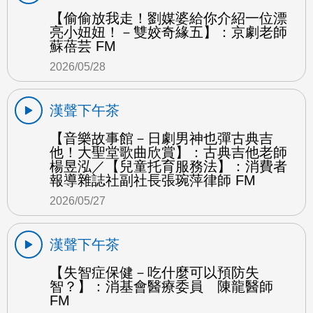
【偷偷放我走！劉媒婆給你介紹一位漂
亮小妞妞！－雙姣奇緣五】：京劇老師
蘇蓓芸 FM
2026/05/28
漢聲下午茶
【音樂故事館－日劇男神也彈古典吉
他！大聖堂歌曲欣賞】：古典吉他老師
楊昱泓／【兒童托育服務法】：消費者
報導雜誌社副社長張琬萍律師 FM
2026/05/27
漢聲下午茶
【失智症保健－吃什麼可以預防失
智？】：消基會醫療委員 陳龍醫師
FM