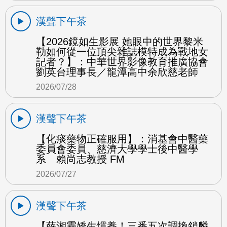
漢聲下午茶
【2026鏡如生影展 她眼中的世界黎米
勒如何從一位頂尖雜誌模特成為戰地女
記者？】：中華世界影像教育推廣協會
劉英台理事長／龍潭高中余欣慈老師
2026/07/28
漢聲下午茶
【化痰藥物正確服用】：消基會中醫藥
委員會委員、慈濟大學學士後中醫學
系 賴尚志教授 FM
2026/07/27
漢聲下午茶
【薛湘靈嬌生慣養！三番五次調換鎖麟