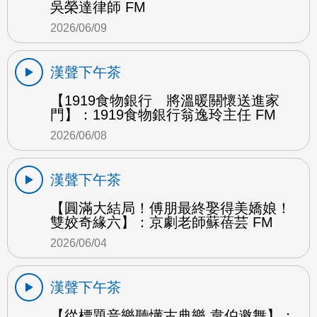
吳榮達律師 FM
2026/06/09
漢聲下午茶
【1919食物銀行 將溫暖關懷送進家
門】：1919食物銀行翁逸玲主任 FM
2026/06/08
漢聲下午茶
【圓滿大結局！傅朋最終娶得美嬌娘！
雙姣奇緣六】：京劇老師蘇蓓芸 FM
2026/06/04
漢聲下午茶
【從標題音樂聽懂古典樂 韋伯邀舞】：