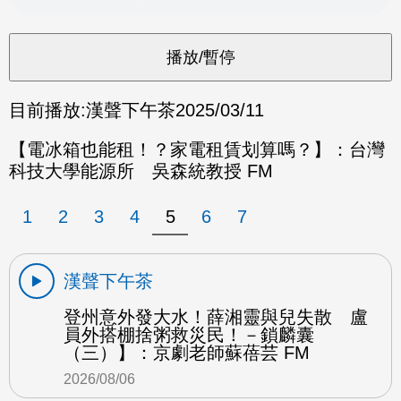
目前播放:
漢聲下午茶
2025/03/11
【電冰箱也能租！？家電租賃划算嗎？】：台灣
科技大學能源所 吳森統教授 FM
1
2
3
4
5
6
7
漢聲下午茶
登州意外發大水！薛湘靈與兒失散 盧
員外搭棚捨粥救災民！－鎖麟囊
（三）】：京劇老師蘇蓓芸 FM
2026/08/06