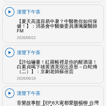
漢聲下午茶
【夏天高溫容易中暑？中醫教你如何保
健！】：消基會中醫藥委員潘珮蘭醫師
FM
2026/06/22
漢聲下午茶
【許仙嚇暈！紅羅帳裡是你的醒酒湯！
白素貞喝下雄黃酒竟現出原形－白蛇傳
（二）】：京劇老師蘇蓓芸
2026/06/18
漢聲下午茶
音樂故事館【EP.6大家都愛聽楊柳 台灣