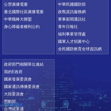
公營廣播電臺
中華民國國防部
臺北國際社區廣播電臺
政戰資訊服務網
中華職棒大聯盟
軍事新聞通訊社
身心障礙者權利公約
青年日報社
福利事業管理處
國軍人才招募中心
全民國防教育全球資訊網
政府部門相關單位連結
我的E政府
國家發展委員會
國家通訊傳播委員會
大陸委員會
勞動部
台灣就業通