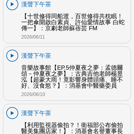
漢聲下午茶
【十世修得同船渡，百世修得共枕眠！
一把傘開啟白素貞、許仙愛情故事 白蛇
傳一】：京劇老師蘇蓓芸 FM
2026/06/11
漢聲下午茶
音樂故事館【EP.5仲夏夜之夢：孟德爾
頌－仲夏夜之夢】：古典吉他老師楊昱
泓【超豪大雨！竟影響身體頭痛、睡不
好、沒食慾？】：消基會中醫藥委員
2026/06/10
漢聲下午茶
【利用監視器偷拍？！衛福部公布偷拍
醫美集團店家！】：消基會名譽董事長