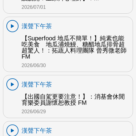
2026/07/01
漢聲下午茶
【Superfood 地瓜不簡單！】純素也能
吃美食 地瓜浦燒鰻、糖醋地瓜排骨超
超驚人！：拓蔬人料理團隊 曾秀微老師
FM
2026/06/30
漢聲下午茶
【出國自駕更要注意！】：消基會休閒
育樂委員謝懷恕教授 FM
2026/06/29
漢聲下午茶