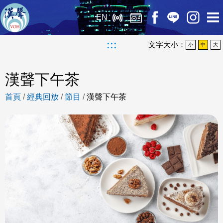
EN
:::
文字大小：
小
中
大
漢聲下午茶
首頁
/
經典回放
/
節目
/
漢聲下午茶