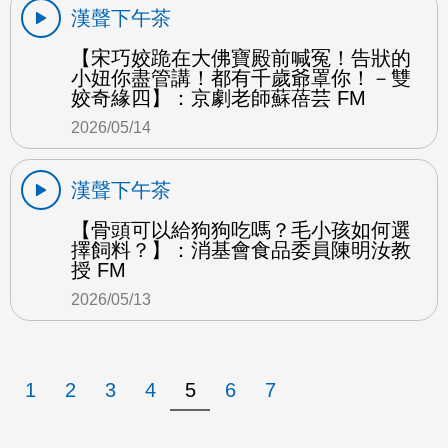
漢聲下午茶
【宋巧姣跪在大佛寶殿前喊冤！告狀的
小妞你盡管講！都有千歲爺罩你！－雙
姣奇緣四】：京劇老師蘇蓓芸 FM
2026/05/14
漢聲下午茶
【骨頭可以給狗狗吃嗎？毛小孩如何選
擇飼料？】：消基會食品委員陳明汝教
授 FM
2026/05/13
1
2
3
4
5
6
7