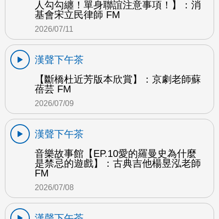
人勾勾纏！單身聯誼注意事項！】：消
基會宋立民律師 FM
2026/07/11
漢聲下午茶
【斷橋杜近芳版本欣賞】：京劇老師蘇
蓓芸 FM
2026/07/09
漢聲下午茶
音樂故事館【EP.10愛的羅曼史為什麼
是禁忌的遊戲】：古典吉他楊昱泓老師
FM
2026/07/08
漢聲下午茶