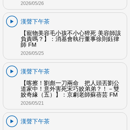
2026/05/26
漢聲下午茶
【寵物美容毛小孩不小心猝死 美容師該
負責嗎？】：消基會執行董事徐則鈺律
師 FM
2026/05/25
漢聲下午茶
【喀擦！劉彪一刀兩命 把人頭丟劉公
道家中！意外害死宋巧姣弟弟？！－雙
姣奇緣（五）】：京劇老師蘇蓓芸 FM
2026/05/21
漢聲下午茶