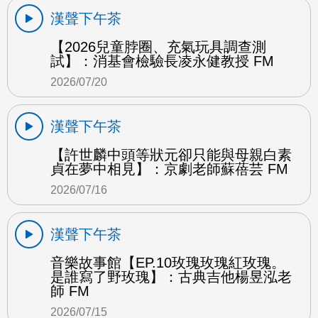
漢聲下午茶
【2026兒童脖圈、充氣玩具調查測
試】：消基會檢驗長凌永健教授 FM
2026/07/20
漢聲下午茶
【許世麟中頭等狀元卻只能與母親白素
貞在夢中相見】：京劇老師蘇蓓芸 FM
2026/07/16
漢聲下午茶
音樂故事館【EP.10玫瑰玫瑰紅玫瑰。
是誰寫了野玫瑰】：古典吉他楊昱泓老
師 FM
2026/07/15