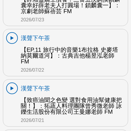
囊幸好薛老夫人打圓場！鎖麟囊一】：
京劇老師蘇蓓芸 FM
2026/07/23
漢聲下午茶
【EP.11 旅行中的音樂1布拉格 史麥塔
納莫爾道河】：古典吉他楊昱泓老師
FM
2026/07/22
漢聲下午茶
【致癌油聞之色變 選對食用油幫健康把
關！】：拓蔬人料理團隊曾秀微老師 詠
鑠生活股份有限公司王曼娜老師 FM
2026/07/21