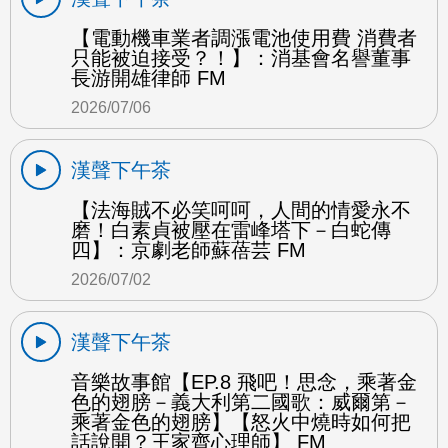
【電動機車業者調漲電池使用費 消費者
只能被迫接受？！】：消基會名譽董事
長游開雄律師 FM
2026/07/06
漢聲下午茶
【法海賊不必笑呵呵，人間的情愛永不
磨！白素貞被壓在雷峰塔下－白蛇傳
四】：京劇老師蘇蓓芸 FM
2026/07/02
漢聲下午茶
音樂故事館【EP.8 飛吧！思念，乘著金
色的翅膀－義大利第二國歌：威爾第－
乘著金色的翅膀】【怒火中燒時如何把
話說開？王家齊心理師】 FM