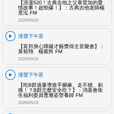
【浪漫520！古典吉他之父泰雷加的愛
情故事！超勁爆！】：古典吉他老師楊
昱泓 FM
2026/05/20
漢聲下午茶
【富邦身心障礙才藝獎得主音樂會】：
黃裕翔 楊紫羚 FM
2026/05/19
漢聲下午茶
【吃B群過量導致手腳麻、走不穩、刺
痛！？B群怎麼安全吃？】：消基會衛
生福利委員曹雅姿營養師 FM
2026/05/18