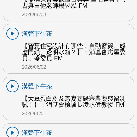
古典吉他老師楊昱泓 FM
2026/06/03
漢聲下午茶
【智慧住宅設計有哪些？自動窗簾、感
應門鎖、透明冰箱？】：消基會房屋委
員丁盛委員 FM
2026/06/02
漢聲下午茶
【大豆蛋白粉及燕麥嘉磷塞農藥殘留測
試！】：消基會檢驗長凌永健教授 FM
2026/06/01
漢聲下午茶