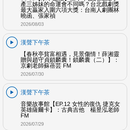
產三姊妹的命運會不同嗎？台北戲劇獎
最大贏家入圍六項大獎：台南人劇團林
曉函、張家禎
2026/08/03
漢聲下午茶
【春秋亭貧富相遇，見景傷情！薛湘靈
贈與趙守貞鎖麟囊！鎖麟囊（二）】：
京劇老師蘇蓓芸 FM
2026/07/30
漢聲下午茶
音樂故事館【EP.12 女性的復仇 捷克女
英雄薩爾卡】：古典吉他 楊昱泓老師
FM
2026/07/29