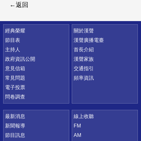
返回
快速連結
經典榮耀
關於漢聲
節目表
漢聲廣播電臺
主持人
首長介紹
政府資訊公開
漢聲家族
意見信箱
交通指引
常見問題
頻率資訊
電子投票
問卷調查
最新消息
線上收聽
新聞報導
FM
節目訊息
AM