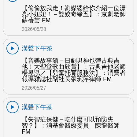
【偷偷放我走！劉媒婆給你介紹一位漂
亮小妞妞！－雙姣奇緣五】：京劇老師
蘇蓓芸 FM
2026/05/28
漢聲下午茶
【音樂故事館－日劇男神也彈古典吉
他！大聖堂歌曲欣賞】：古典吉他老師
楊昱泓／【兒童托育服務法】：消費者
報導雜誌社副社長張琬萍律師 FM
2026/05/27
漢聲下午茶
【失智症保健－吃什麼可以預防失
智？】：消基會醫療委員 陳龍醫師
FM