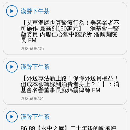
漢聲下午茶
【艾草溫罐也算醫療行為！美容業者不
可施作 最高罰150萬元】：消基會中醫
藥委員 內壢仁心堂中醫診所 潘佩蘭院
長 FM
2026/08/05
漢聲下午茶
【外送專法新上路！保障外送員權益！
但成本卻轉嫁到消費者身上？！】：消
基會名譽董事長蘇錦霞律師 FM
2026/08/04
漢聲下午茶
86 89【水中之屋】二十年後的颱風海