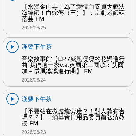
【水漫金山寺！為了愛情白素貞大戰法
海禪師！白蛇傳（三）】：京劇老師蘇
蓓芸 FM
2026/06/25
漢聲下午茶
音樂故事館【EP.7威風凜凜的花媽進行
曲 我們這一家v.s.英國第二國歌：艾爾
加－威風凜凜進行曲】 FM
2026/06/24
漢聲下午茶
【不要站在微波爐旁邊？！對人體有害
嗎？？】：消基會日用品委員蕭弘清教
授 FM
2026/06/23