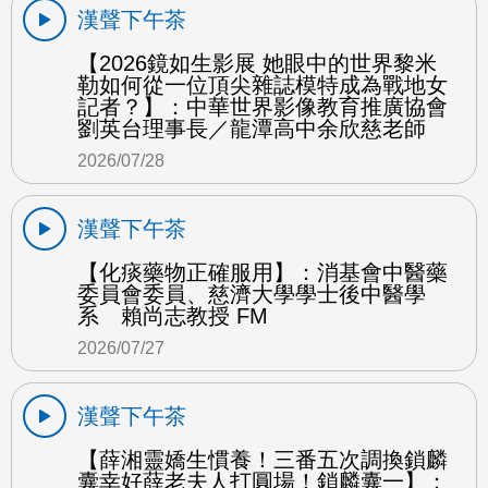
漢聲下午茶
【2026鏡如生影展 她眼中的世界黎米
勒如何從一位頂尖雜誌模特成為戰地女
記者？】：中華世界影像教育推廣協會
劉英台理事長／龍潭高中余欣慈老師
2026/07/28
漢聲下午茶
【化痰藥物正確服用】：消基會中醫藥
委員會委員、慈濟大學學士後中醫學
系 賴尚志教授 FM
2026/07/27
漢聲下午茶
【薛湘靈嬌生慣養！三番五次調換鎖麟
囊幸好薛老夫人打圓場！鎖麟囊一】：