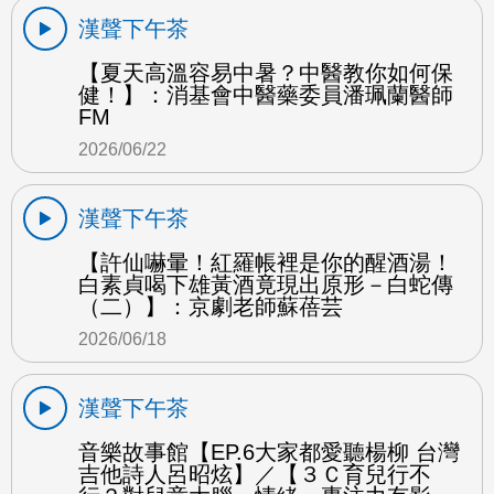
漢聲下午茶
【夏天高溫容易中暑？中醫教你如何保
健！】：消基會中醫藥委員潘珮蘭醫師
FM
2026/06/22
漢聲下午茶
【許仙嚇暈！紅羅帳裡是你的醒酒湯！
白素貞喝下雄黃酒竟現出原形－白蛇傳
（二）】：京劇老師蘇蓓芸
2026/06/18
漢聲下午茶
音樂故事館【EP.6大家都愛聽楊柳 台灣
吉他詩人呂昭炫】／【３Ｃ育兒行不