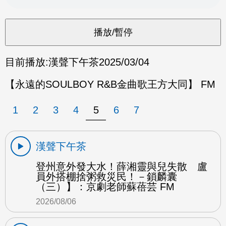
目前播放:
漢聲下午茶
2025/03/04
【永遠的SOULBOY R&B金曲歌王方大同】 FM
1
2
3
4
5
6
7
漢聲下午茶
登州意外發大水！薛湘靈與兒失散 盧
員外搭棚捨粥救災民！－鎖麟囊
（三）】：京劇老師蘇蓓芸 FM
2026/08/06