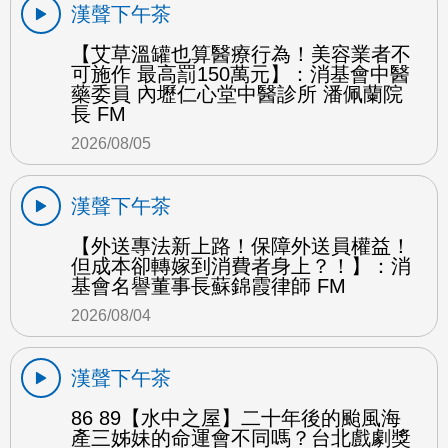
漢聲下午茶
【艾草溫罐也算醫療行為！美容業者不
可施作 最高罰150萬元】：消基會中醫
藥委員 內壢仁心堂中醫診所 潘佩蘭院
長 FM
2026/08/05
漢聲下午茶
【外送專法新上路！保障外送員權益！
但成本卻轉嫁到消費者身上？！】：消
基會名譽董事長蘇錦霞律師 FM
2026/08/04
漢聲下午茶
86 89【水中之屋】二十年後的颱風海
產三姊妹的命運會不同嗎？台北戲劇獎