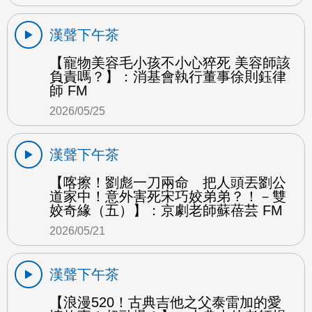
漢聲下午茶
【寵物美容毛小孩不小心猝死 美容師該
負責嗎？】：消基會執行董事徐則鈺律
師 FM
2026/05/25
漢聲下午茶
【喀擦！劉彪一刀兩命 把人頭丟劉公
道家中！意外害死宋巧姣弟弟？！－雙
姣奇緣（五）】：京劇老師蘇蓓芸 FM
2026/05/21
漢聲下午茶
【浪漫520！古典吉他之父泰雷加的愛