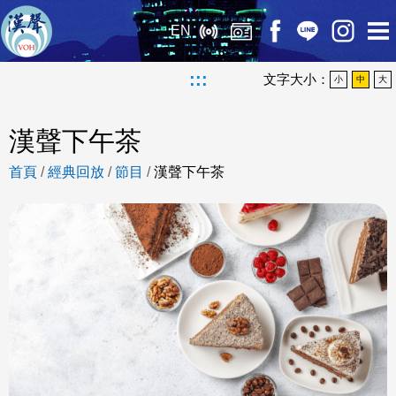
EN
:::
文字大小：
小
中
大
漢聲下午茶
首頁
/
經典回放
/
節目
/
漢聲下午茶