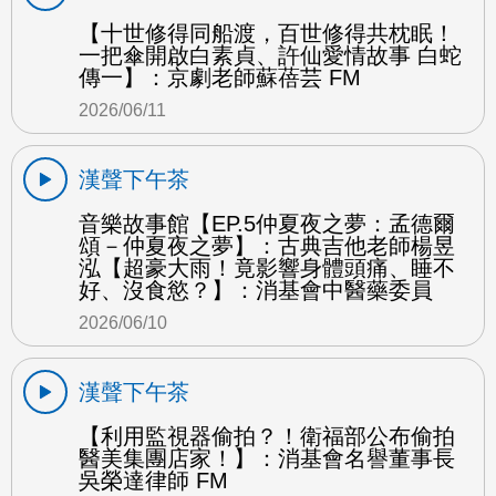
【十世修得同船渡，百世修得共枕眠！
一把傘開啟白素貞、許仙愛情故事 白蛇
傳一】：京劇老師蘇蓓芸 FM
2026/06/11
漢聲下午茶
音樂故事館【EP.5仲夏夜之夢：孟德爾
頌－仲夏夜之夢】：古典吉他老師楊昱
泓【超豪大雨！竟影響身體頭痛、睡不
好、沒食慾？】：消基會中醫藥委員
2026/06/10
漢聲下午茶
【利用監視器偷拍？！衛福部公布偷拍
醫美集團店家！】：消基會名譽董事長
吳榮達律師 FM