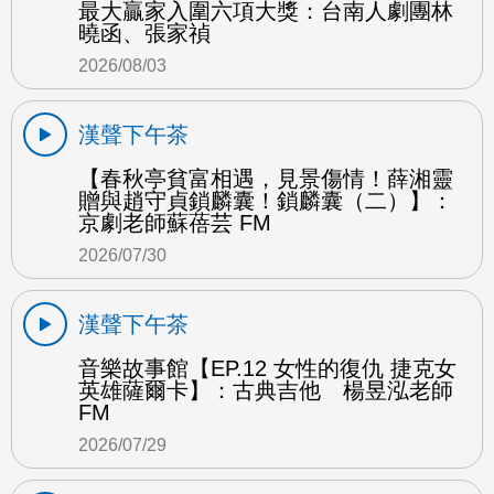
最大贏家入圍六項大獎：台南人劇團林
曉函、張家禎
2026/08/03
漢聲下午茶
【春秋亭貧富相遇，見景傷情！薛湘靈
贈與趙守貞鎖麟囊！鎖麟囊（二）】：
京劇老師蘇蓓芸 FM
2026/07/30
漢聲下午茶
音樂故事館【EP.12 女性的復仇 捷克女
英雄薩爾卡】：古典吉他 楊昱泓老師
FM
2026/07/29