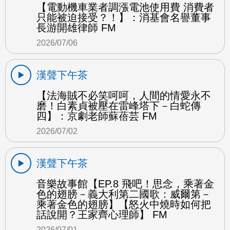
【電動機車業者調漲電池使用費 消費者
只能被迫接受？！】：消基會名譽董事
長游開雄律師 FM
2026/07/06
漢聲下午茶
【法海賊不必笑呵呵，人間的情愛永不
磨！白素貞被壓在雷峰塔下－白蛇傳
四】：京劇老師蘇蓓芸 FM
2026/07/02
漢聲下午茶
音樂故事館【EP.8 飛吧！思念，乘著金
色的翅膀－義大利第二國歌：威爾第－
乘著金色的翅膀】【怒火中燒時如何把
話說開？王家齊心理師】 FM
2026/07/01