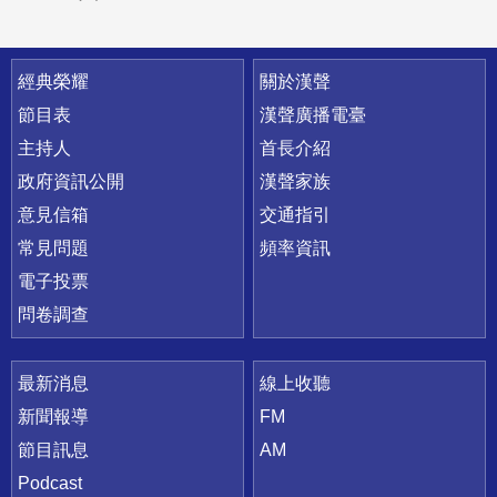
快速連結
經典榮耀
關於漢聲
節目表
漢聲廣播電臺
主持人
首長介紹
政府資訊公開
漢聲家族
意見信箱
交通指引
常見問題
頻率資訊
電子投票
問卷調查
最新消息
線上收聽
新聞報導
FM
節目訊息
AM
Podcast