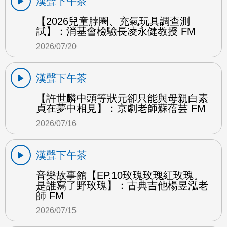
漢聲下午茶
【2026兒童脖圈、充氣玩具調查測
試】：消基會檢驗長凌永健教授 FM
2026/07/20
漢聲下午茶
【許世麟中頭等狀元卻只能與母親白素
貞在夢中相見】：京劇老師蘇蓓芸 FM
2026/07/16
漢聲下午茶
音樂故事館【EP.10玫瑰玫瑰紅玫瑰。
是誰寫了野玫瑰】：古典吉他楊昱泓老
師 FM
2026/07/15