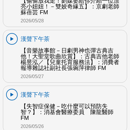
【偷偷放我走！劉媒婆給你介紹一位漂
亮小妞妞！－雙姣奇緣五】：京劇老師
蘇蓓芸 FM
2026/05/28
漢聲下午茶
【音樂故事館－日劇男神也彈古典吉
他！大聖堂歌曲欣賞】：古典吉他老師
楊昱泓／【兒童托育服務法】：消費者
報導雜誌社副社長張琬萍律師 FM
2026/05/27
漢聲下午茶
【失智症保健－吃什麼可以預防失
智？】：消基會醫療委員 陳龍醫師
FM
2026/05/26