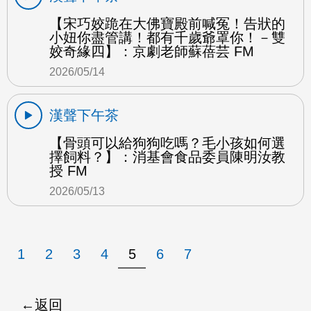
【宋巧姣跪在大佛寶殿前喊冤！告狀的
小妞你盡管講！都有千歲爺罩你！－雙
姣奇緣四】：京劇老師蘇蓓芸 FM
2026/05/14
漢聲下午茶
【骨頭可以給狗狗吃嗎？毛小孩如何選
擇飼料？】：消基會食品委員陳明汝教
授 FM
2026/05/13
1
2
3
4
5
6
7
返回