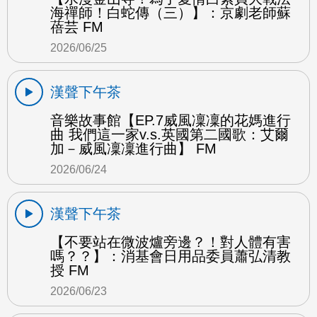
海禪師！白蛇傳（三）】：京劇老師蘇
蓓芸 FM
2026/06/25
漢聲下午茶
音樂故事館【EP.7威風凜凜的花媽進行
曲 我們這一家v.s.英國第二國歌：艾爾
加－威風凜凜進行曲】 FM
2026/06/24
漢聲下午茶
【不要站在微波爐旁邊？！對人體有害
嗎？？】：消基會日用品委員蕭弘清教
授 FM
2026/06/23