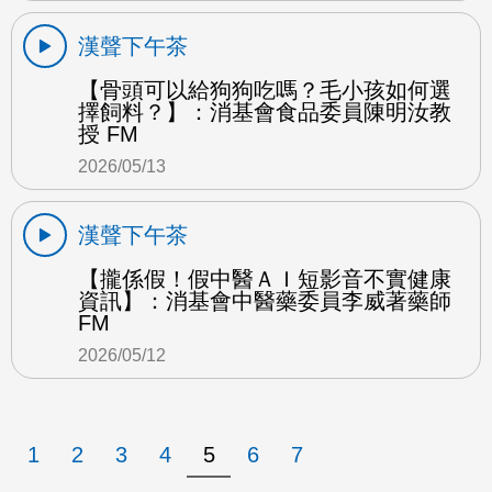
漢聲下午茶
【骨頭可以給狗狗吃嗎？毛小孩如何選
擇飼料？】：消基會食品委員陳明汝教
授 FM
2026/05/13
漢聲下午茶
【攏係假！假中醫ＡＩ短影音不實健康
資訊】：消基會中醫藥委員李威著藥師
FM
2026/05/12
1
2
3
4
5
6
7