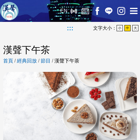
EN
:::
文字大小：
小
中
大
漢聲下午茶
首頁
/
經典回放
/
節目
/
漢聲下午茶