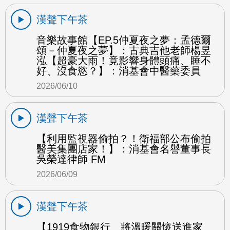
漢聲下午茶
音樂故事館【EP.5仲夏夜之夢：孟德爾
頌－仲夏夜之夢】：古典吉他老師楊昱
泓【超豪大雨！竟影響身體頭痛、睡不
好、沒食慾？】：消基會中醫藥委員
2026/06/10
漢聲下午茶
【利用監視器偷拍？！衛福部公布偷拍
醫美集團店家！】：消基會名譽董事長
吳榮達律師 FM
2026/06/09
漢聲下午茶
【1919食物銀行 將溫暖關懷送進家