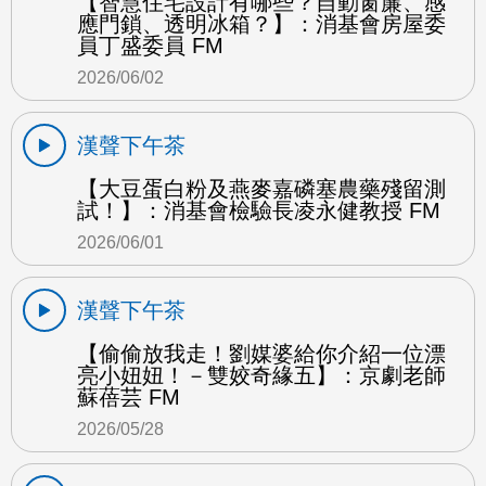
【智慧住宅設計有哪些？自動窗簾、感
應門鎖、透明冰箱？】：消基會房屋委
員丁盛委員 FM
2026/06/02
漢聲下午茶
【大豆蛋白粉及燕麥嘉磷塞農藥殘留測
試！】：消基會檢驗長凌永健教授 FM
2026/06/01
漢聲下午茶
【偷偷放我走！劉媒婆給你介紹一位漂
亮小妞妞！－雙姣奇緣五】：京劇老師
蘇蓓芸 FM
2026/05/28