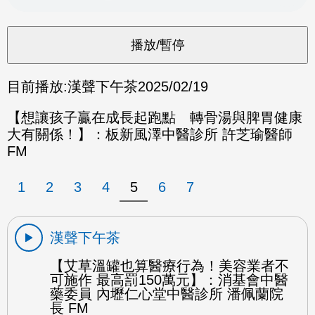
目前播放:
漢聲下午茶
2025/02/19
【想讓孩子贏在成長起跑點 轉骨湯與脾胃健康
大有關係！】：板新風澤中醫診所 許芝瑜醫師
FM
1
2
3
4
5
6
7
漢聲下午茶
【艾草溫罐也算醫療行為！美容業者不
可施作 最高罰150萬元】：消基會中醫
藥委員 內壢仁心堂中醫診所 潘佩蘭院
長 FM