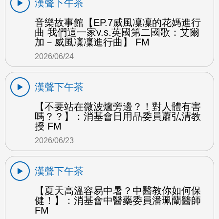
漢聲下午茶
音樂故事館【EP.7威風凜凜的花媽進行
曲 我們這一家v.s.英國第二國歌：艾爾
加－威風凜凜進行曲】 FM
2026/06/24
漢聲下午茶
【不要站在微波爐旁邊？！對人體有害
嗎？？】：消基會日用品委員蕭弘清教
授 FM
2026/06/23
漢聲下午茶
【夏天高溫容易中暑？中醫教你如何保
健！】：消基會中醫藥委員潘珮蘭醫師
FM