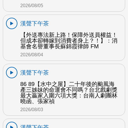
2026/08/05
漢聲下午茶
【外送專法新上路！保障外送員權益！
但成本卻轉嫁到消費者身上？！】：消
基會名譽董事長蘇錦霞律師 FM
2026/08/04
漢聲下午茶
86 89【水中之屋】二十年後的颱風海
產三姊妹的命運會不同嗎？台北戲劇獎
最大贏家入圍六項大獎：台南人劇團林
曉函、張家禎
2026/08/03
漢聲下午茶