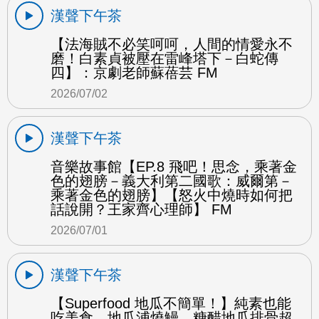
漢聲下午茶
【法海賊不必笑呵呵，人間的情愛永不
磨！白素貞被壓在雷峰塔下－白蛇傳
四】：京劇老師蘇蓓芸 FM
2026/07/02
漢聲下午茶
音樂故事館【EP.8 飛吧！思念，乘著金
色的翅膀－義大利第二國歌：威爾第－
乘著金色的翅膀】【怒火中燒時如何把
話說開？王家齊心理師】 FM
2026/07/01
漢聲下午茶
【Superfood 地瓜不簡單！】純素也能
吃美食 地瓜浦燒鰻、糖醋地瓜排骨超