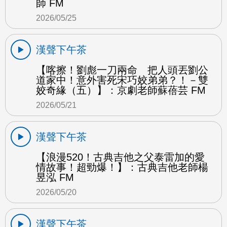
師 FM
2026/05/25
漢聲下午茶
【喀擦！劉彪一刀兩命 把人頭丟劉公
道家中！意外害死宋巧姣弟弟？！－雙
姣奇緣（五）】：京劇老師蘇蓓芸 FM
2026/05/21
漢聲下午茶
【浪漫520！古典吉他之父泰雷加的愛
情故事！超勁爆！】：古典吉他老師楊
昱泓 FM
2026/05/20
漢聲下午茶