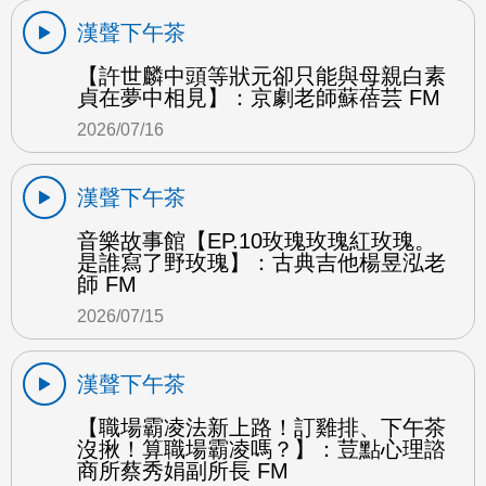
漢聲下午茶
【許世麟中頭等狀元卻只能與母親白素
貞在夢中相見】：京劇老師蘇蓓芸 FM
2026/07/16
漢聲下午茶
音樂故事館【EP.10玫瑰玫瑰紅玫瑰。
是誰寫了野玫瑰】：古典吉他楊昱泓老
師 FM
2026/07/15
漢聲下午茶
【職場霸凌法新上路！訂雞排、下午茶
沒揪！算職場霸凌嗎？】：荳點心理諮
商所蔡秀娟副所長 FM