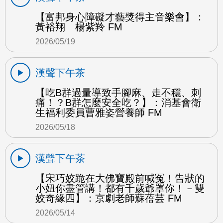
【富邦身心障礙才藝獎得主音樂會】：
黃裕翔 楊紫羚 FM
2026/05/19
漢聲下午茶
【吃B群過量導致手腳麻、走不穩、刺
痛！？B群怎麼安全吃？】：消基會衛
生福利委員曹雅姿營養師 FM
2026/05/18
漢聲下午茶
【宋巧姣跪在大佛寶殿前喊冤！告狀的
小妞你盡管講！都有千歲爺罩你！－雙
姣奇緣四】：京劇老師蘇蓓芸 FM
2026/05/14