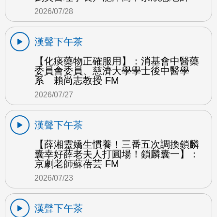
2026/07/28
漢聲下午茶
【化痰藥物正確服用】：消基會中醫藥
委員會委員、慈濟大學學士後中醫學
系 賴尚志教授 FM
2026/07/27
漢聲下午茶
【薛湘靈嬌生慣養！三番五次調換鎖麟
囊幸好薛老夫人打圓場！鎖麟囊一】：
京劇老師蘇蓓芸 FM
2026/07/23
漢聲下午茶