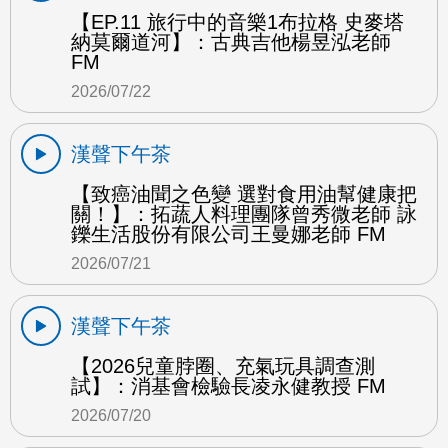
【EP.11 旅行中的音樂1布拉格 史麥塔
納莫爾道河】：古典吉他楊昱泓老師
FM
2026/07/22
漢聲下午茶
【致癌油聞之色變 選對食用油幫健康把
關！】：拓蔬人料理團隊曾秀微老師 詠
鑠生活股份有限公司王曼娜老師 FM
2026/07/21
漢聲下午茶
【2026兒童脖圈、充氣玩具調查測
試】：消基會檢驗長凌永健教授 FM
2026/07/20