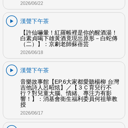
2026/06/22
漢聲下午茶
【許仙嚇暈！紅羅帳裡是你的醒酒湯！
白素貞喝下雄黃酒竟現出原形－白蛇傳
（二）】：京劇老師蘇蓓芸
2026/06/18
漢聲下午茶
音樂故事館【EP.6大家都愛聽楊柳 台灣
吉他詩人呂昭炫】／【３Ｃ育兒行不
行？對兒童大腦、情緒、專注力有影
響！】：消基會衛生福利委員何祖華教
授
2026/06/17