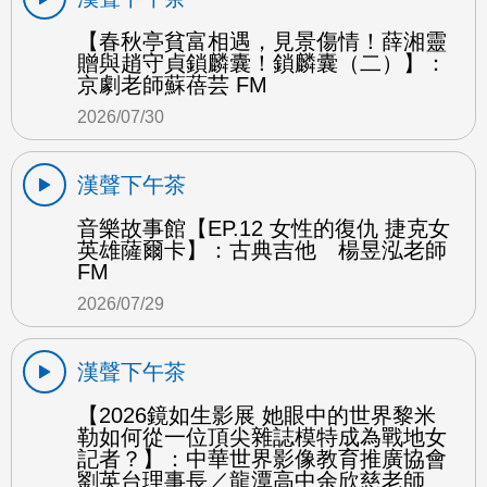
【春秋亭貧富相遇，見景傷情！薛湘靈
贈與趙守貞鎖麟囊！鎖麟囊（二）】：
京劇老師蘇蓓芸 FM
2026/07/30
漢聲下午茶
音樂故事館【EP.12 女性的復仇 捷克女
英雄薩爾卡】：古典吉他 楊昱泓老師
FM
2026/07/29
漢聲下午茶
【2026鏡如生影展 她眼中的世界黎米
勒如何從一位頂尖雜誌模特成為戰地女
記者？】：中華世界影像教育推廣協會
劉英台理事長／龍潭高中余欣慈老師