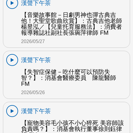
漢聲下午茶
【音樂故事館－日劇男神也彈古典吉
他！大聖堂歌曲欣賞】：古典吉他老師
楊昱泓／【兒童托育服務法】：消費者
報導雜誌社副社長張琬萍律師 FM
2026/05/27
漢聲下午茶
【失智症保健－吃什麼可以預防失
智？】：消基會醫療委員 陳龍醫師
FM
2026/05/26
漢聲下午茶
【寵物美容毛小孩不小心猝死 美容師該
負責嗎？】：消基會執行董事徐則鈺律