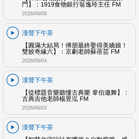
門】：1919食物銀行翁逸玲主任 FM
2026/06/08
漢聲下午茶
【圓滿大結局！傅朋最終娶得美嬌娘！
雙姣奇緣六】：京劇老師蘇蓓芸 FM
2026/06/04
漢聲下午茶
【從標題音樂聽懂古典樂 韋伯邀舞】：
古典吉他老師楊昱泓 FM
2026/06/03
漢聲下午茶