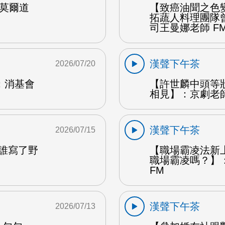
納莫爾道
【致癌油聞之色
拓蔬人料理團隊
司王曼娜老師 F
漢聲下午茶
2026/07/20
：消基會
【許世麟中頭等
相見】：京劇老師
漢聲下午茶
2026/07/15
是誰寫了野
【職場霸凌法新
職場霸凌嗎？】
FM
漢聲下午茶
2026/07/13