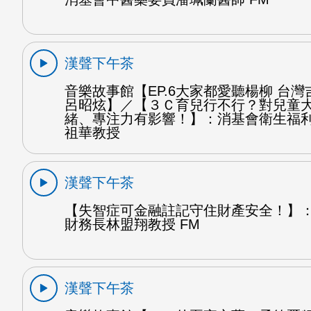
漢聲下午茶
音樂故事館【EP.6大家都愛聽楊柳 台灣
呂昭炫】／【３Ｃ育兒行不行？對兒童
緒、專注力有影響！】：消基會衛生福
祖華教授
漢聲下午茶
【失智症可金融註記守住財產安全！】
財務長林盟翔教授 FM
漢聲下午茶