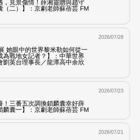
遇，見景傷情！薛湘靈贈與趙守
囊（二）】：京劇老師蘇蓓芸 FM
2026/07/28
影展 她眼中的世界黎米勒如何從一
成為戰地女記者？】：中華世界
會劉英台理事長／龍潭高中余欣
2026/07/23
養！三番五次調換鎖麟囊幸好薛
鎖麟囊一】：京劇老師蘇蓓芸 FM
2026/07/21