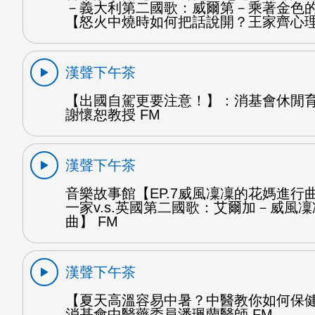
－義大利第二國歌：威爾第－乘著金色
【怒火中燒時如何把話說開？王家齊心理
漢聲下午茶
【出國自駕更要注意！】：消基會休閒
謝懷恕教授 FM
漢聲下午茶
音樂故事館【EP.7威風凜凜的花媽進行曲
一家v.s.英國第二國歌：艾爾加－威風
曲】 FM
漢聲下午茶
【夏天高溫容易中暑？中醫教你如何保
消基會中醫藥委員潘珮蘭醫師 FM