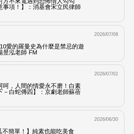
對方不來電遇到恐怖情人勾勾
意事項！】：消基會宋立民律師
2026/07/08
.10愛的羅曼史為什麼是禁忌的遊
昱泓老師 FM
2026/07/02
呵呵，人間的情愛永不磨！白素
下－白蛇傳四】：京劇老師蘇蓓
2026/06/30
od 地瓜不簡單！】純素也能吃美食