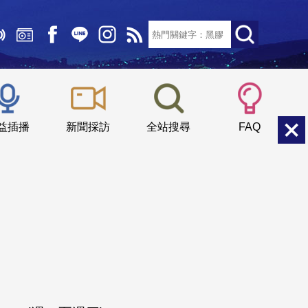
文字大小：
小
中
大
益插播
新聞採訪
全站搜尋
FAQ