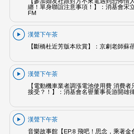
【參加婚友社跟對方不來電遇到恐怖情
纏！單身聯誼注意事項！】：消基會宋
FM
漢聲下午茶
【斷橋杜近芳版本欣賞】：京劇老師蘇蓓
漢聲下午茶
【電動機車業者調漲電池使用費 消費者
接受？！】：消基會名譽董事長游開雄律
漢聲下午茶
音樂故事館【EP.8 飛吧！思念，乘著金