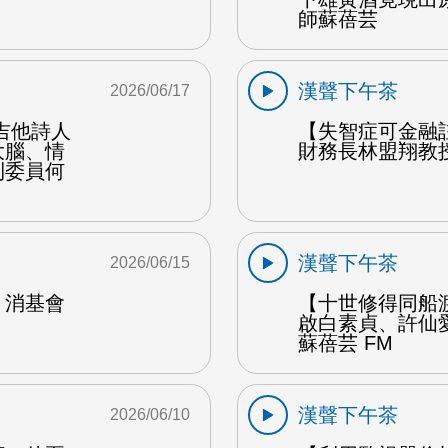
師蘇蓓芸
漢聲下午茶
2026/06/17
吉他詩人
【失智症可金融
大腦、情
財務長林盟翔教授
利委員何
漢聲下午茶
2026/06/15
：消基會
【十世修得同船
啟白素貞、許仙
蘇蓓芸 FM
漢聲下午茶
2026/06/10