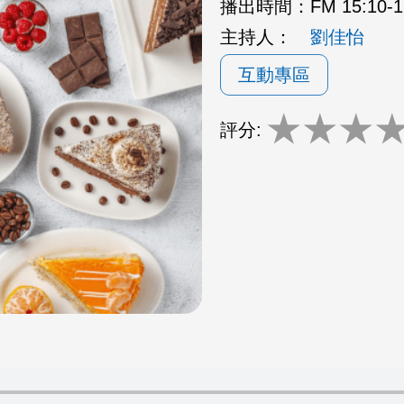
播出時間：
FM 15:10
主持人：
劉佳怡
互動專區
★
★
★
評分: