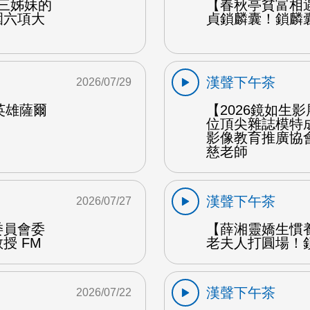
產三姊妹的
【春秋亭貧富相
圍六項大
貞鎖麟囊！鎖麟
漢聲下午茶
2026/07/29
女英雄薩爾
【2026鏡如生
位頂尖雜誌模特
影像教育推廣協
慈老師
漢聲下午茶
2026/07/27
委員會委
【薛湘靈嬌生慣
授 FM
老夫人打圓場！
漢聲下午茶
2026/07/22