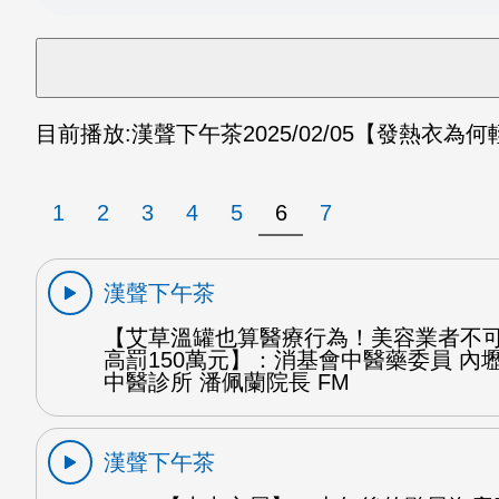
目前播放:
漢聲下午茶
2025/02/05
【發熱衣為何
1
2
3
4
5
6
7
漢聲下午茶
【艾草溫罐也算醫療行為！美容業者不可
高罰150萬元】：消基會中醫藥委員 內
中醫診所 潘佩蘭院長 FM
漢聲下午茶