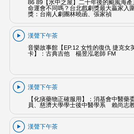
86 89【水中之屋】二十年後的颱風海
命運會不同嗎？台北戲劇獎最大贏家入
獎：台南人劇團林曉函、張家禎
漢聲下午茶
音樂故事館【EP.12 女性的復仇 捷克
卡】：古典吉他 楊昱泓老師 FM
漢聲下午茶
【化痰藥物正確服用】：消基會中醫藥
員、慈濟大學學士後中醫學系 賴尚志教
漢聲下午茶