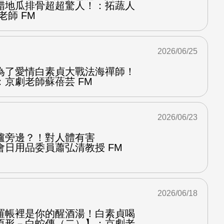
醋地瓜排骨超超驚人！：拓蔬人
老師 FM
2026/06/25
為了愛情白素貞大戰法海禪師！
京劇老師蘇蓓芸 FM
2026/06/23
爐旁邊？！對人體有害
會日用品委員蕭弘清教授 FM
2026/06/18
羅帳裡是你的醒酒湯！白素貞喝
原形－白蛇傳（二）】：京劇老