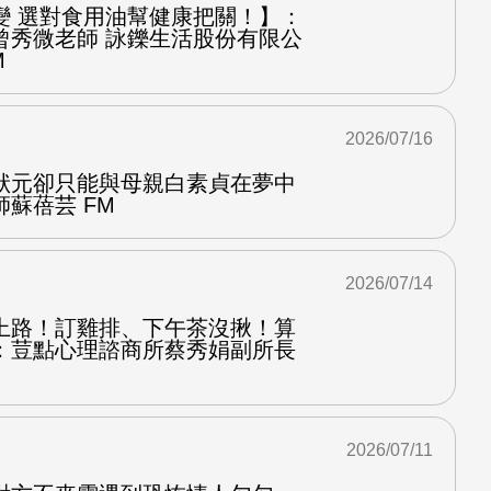
變 選對食用油幫健康把關！】：
曾秀微老師 詠鑠生活股份有限公
M
2026/07/16
狀元卻只能與母親白素貞在夢中
蘇蓓芸 FM
2026/07/14
上路！訂雞排、下午茶沒揪！算
：荳點心理諮商所蔡秀娟副所長
2026/07/11