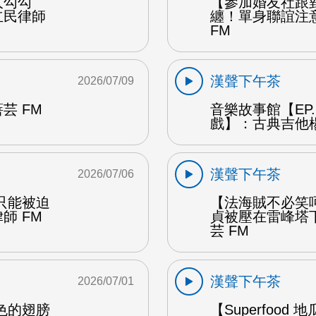
人勾勾
【參加婚友社跟
立民律師
纏！單身聯誼注
FM
漢聲下午茶
2026/07/09
芸 FM
音樂故事館【EP
戲】：古典吉他楊
漢聲下午茶
2026/07/06
只能被迫
【法海賊不必笑
師 FM
貞被壓在雷峰塔
芸 FM
漢聲下午茶
2026/07/01
色的翅膀
【Superfo