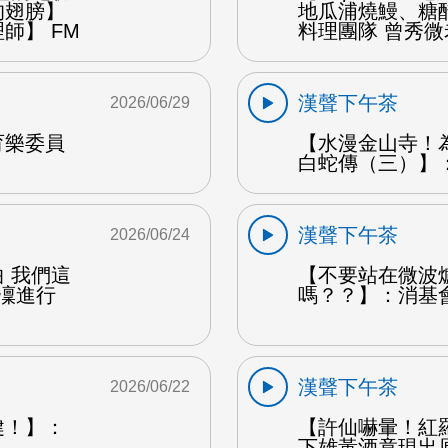
的翅膀】
地瓜浦燒鰻、糖
師】 FM
料理團隊 曾秀微
漢聲下午茶
2026/06/29
育樂委員
【水漫金山寺！
白蛇傳（三）】：
漢聲下午茶
2026/06/24
 我們這
【不要站在微波
凜凜進行
嗎？？】：消基
漢聲下午茶
2026/06/22
健！】：
【許仙嚇暈！紅
下雄黃酒竟現出