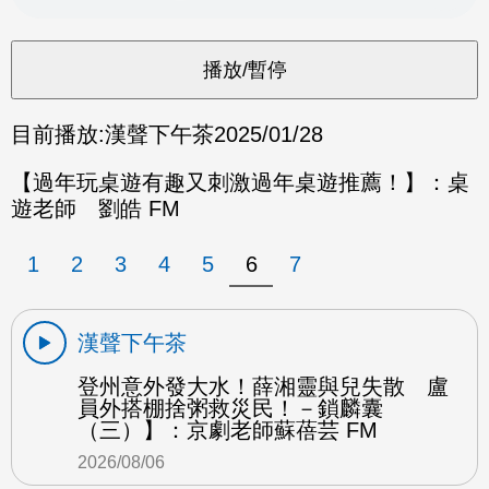
目前播放:
漢聲下午茶
2025/01/28
【過年玩桌遊有趣又刺激過年桌遊推薦！】：桌
遊老師 劉皓 FM
1
2
3
4
5
6
7
漢聲下午茶
登州意外發大水！薛湘靈與兒失散 盧
員外搭棚捨粥救災民！－鎖麟囊
（三）】：京劇老師蘇蓓芸 FM
2026/08/06