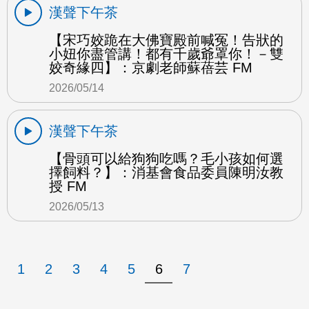
漢聲下午茶
【宋巧姣跪在大佛寶殿前喊冤！告狀的
小妞你盡管講！都有千歲爺罩你！－雙
姣奇緣四】：京劇老師蘇蓓芸 FM
2026/05/14
漢聲下午茶
【骨頭可以給狗狗吃嗎？毛小孩如何選
擇飼料？】：消基會食品委員陳明汝教
授 FM
2026/05/13
1
2
3
4
5
6
7