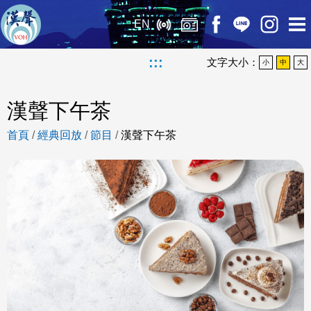
EN
:::
文字大小：
小
中
大
漢聲下午茶
首頁
/
經典回放
/
節目
/
漢聲下午茶