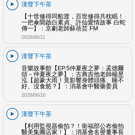
漢聲下午茶
【十世修得同船渡，百世修得共枕眠！
一把傘開啟白素貞、許仙愛情故事 白蛇
傳一】：京劇老師蘇蓓芸 FM
2026/06/11
漢聲下午茶
音樂故事館【EP.5仲夏夜之夢：孟德爾
頌－仲夏夜之夢】：古典吉他老師楊昱
泓【超豪大雨！竟影響身體頭痛、睡不
好、沒食慾？】：消基會中醫藥委員
2026/06/10
漢聲下午茶
【利用監視器偷拍？！衛福部公布偷拍
醫美集團店家！】：消基會名譽董事長