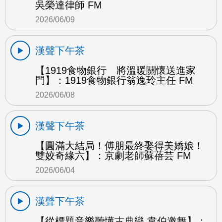
吳榮達律師 FM
2026/06/09
漢聲下午茶
【1919食物銀行 將溫暖關懷送進家
門】：1919食物銀行翁逸玲主任 FM
2026/06/08
漢聲下午茶
【圓滿大結局！傅朋最終娶得美嬌娘！
雙姣奇緣六】：京劇老師蘇蓓芸 FM
2026/06/04
漢聲下午茶
【從標題音樂聽懂古典樂 韋伯邀舞】：