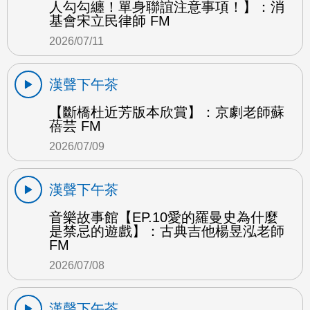
人勾勾纏！單身聯誼注意事項！】：消
基會宋立民律師 FM
2026/07/11
漢聲下午茶
【斷橋杜近芳版本欣賞】：京劇老師蘇
蓓芸 FM
2026/07/09
漢聲下午茶
音樂故事館【EP.10愛的羅曼史為什麼
是禁忌的遊戲】：古典吉他楊昱泓老師
FM
2026/07/08
漢聲下午茶