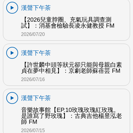
漢聲下午茶
【2026兒童脖圈、充氣玩具調查測
試】：消基會檢驗長凌永健教授 FM
2026/07/20
漢聲下午茶
【許世麟中頭等狀元卻只能與母親白素
貞在夢中相見】：京劇老師蘇蓓芸 FM
2026/07/16
漢聲下午茶
音樂故事館【EP.10玫瑰玫瑰紅玫瑰。
是誰寫了野玫瑰】：古典吉他楊昱泓老
師 FM
2026/07/15