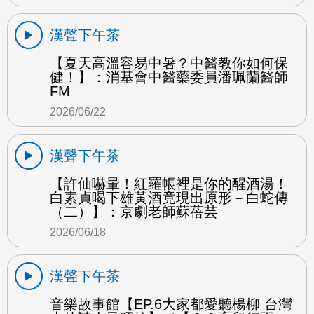
漢聲下午茶
【夏天高溫容易中暑？中醫教你如何保
健！】：消基會中醫藥委員潘珮蘭醫師
FM
2026/06/22
漢聲下午茶
【許仙嚇暈！紅羅帳裡是你的醒酒湯！
白素貞喝下雄黃酒竟現出原形－白蛇傳
（二）】：京劇老師蘇蓓芸
2026/06/18
漢聲下午茶
音樂故事館【EP.6大家都愛聽楊柳 台灣