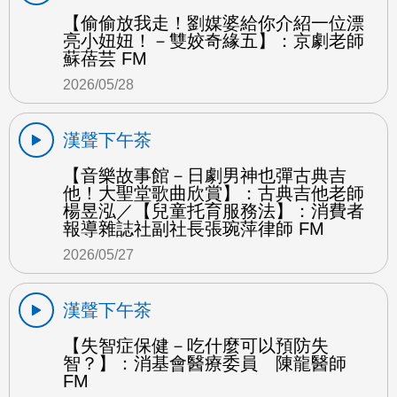
【偷偷放我走！劉媒婆給你介紹一位漂
亮小妞妞！－雙姣奇緣五】：京劇老師
蘇蓓芸 FM
2026/05/28
漢聲下午茶
【音樂故事館－日劇男神也彈古典吉
他！大聖堂歌曲欣賞】：古典吉他老師
楊昱泓／【兒童托育服務法】：消費者
報導雜誌社副社長張琬萍律師 FM
2026/05/27
漢聲下午茶
【失智症保健－吃什麼可以預防失
智？】：消基會醫療委員 陳龍醫師
FM