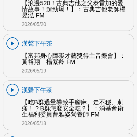
【浪漫520！古典吉他之父泰雷加的愛
情故事！超勁爆！】：古典吉他老師楊
昱泓 FM
2026/05/20
漢聲下午茶
【富邦身心障礙才藝獎得主音樂會】：
黃裕翔 楊紫羚 FM
2026/05/19
漢聲下午茶
【吃B群過量導致手腳麻、走不穩、刺
痛！？B群怎麼安全吃？】：消基會衛
生福利委員曹雅姿營養師 FM
2026/05/18