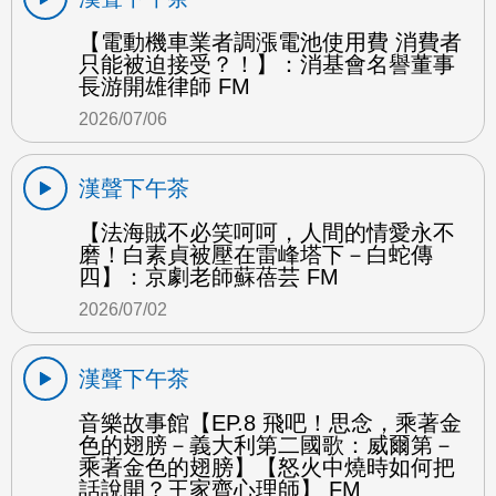
【電動機車業者調漲電池使用費 消費者
只能被迫接受？！】：消基會名譽董事
長游開雄律師 FM
2026/07/06
漢聲下午茶
【法海賊不必笑呵呵，人間的情愛永不
磨！白素貞被壓在雷峰塔下－白蛇傳
四】：京劇老師蘇蓓芸 FM
2026/07/02
漢聲下午茶
音樂故事館【EP.8 飛吧！思念，乘著金
色的翅膀－義大利第二國歌：威爾第－
乘著金色的翅膀】【怒火中燒時如何把
話說開？王家齊心理師】 FM