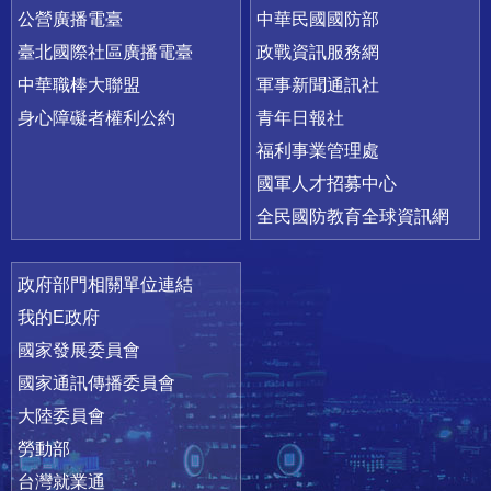
公營廣播電臺
中華民國國防部
臺北國際社區廣播電臺
政戰資訊服務網
中華職棒大聯盟
軍事新聞通訊社
身心障礙者權利公約
青年日報社
福利事業管理處
國軍人才招募中心
全民國防教育全球資訊網
政府部門相關單位連結
我的E政府
國家發展委員會
國家通訊傳播委員會
大陸委員會
勞動部
台灣就業通