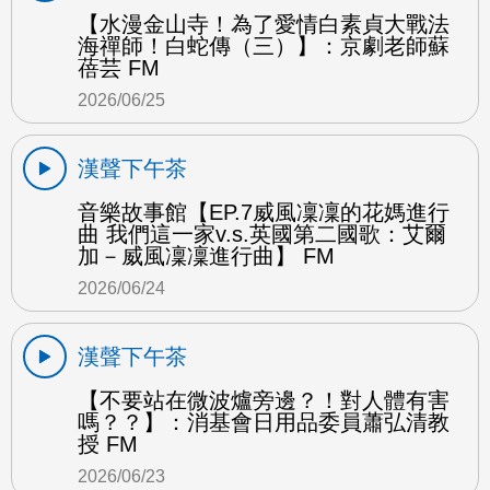
【水漫金山寺！為了愛情白素貞大戰法
海禪師！白蛇傳（三）】：京劇老師蘇
蓓芸 FM
2026/06/25
漢聲下午茶
音樂故事館【EP.7威風凜凜的花媽進行
曲 我們這一家v.s.英國第二國歌：艾爾
加－威風凜凜進行曲】 FM
2026/06/24
漢聲下午茶
【不要站在微波爐旁邊？！對人體有害
嗎？？】：消基會日用品委員蕭弘清教
授 FM
2026/06/23