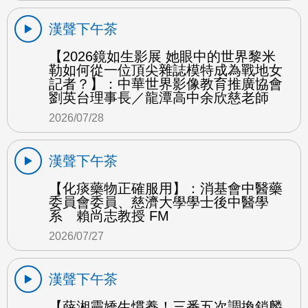
漢聲下午茶
【2026鏡如生影展 她眼中的世界黎米
勒如何從一位頂尖雜誌模特成為戰地女
記者？】：中華世界影像教育推廣協會
劉英台理事長／龍潭高中余欣慈老師
2026/07/28
漢聲下午茶
【化痰藥物正確服用】：消基會中醫藥
委員會委員、慈濟大學學士後中醫學
系 賴尚志教授 FM
2026/07/27
漢聲下午茶
【薛湘靈嬌生慣養！三番五次調換鎖麟