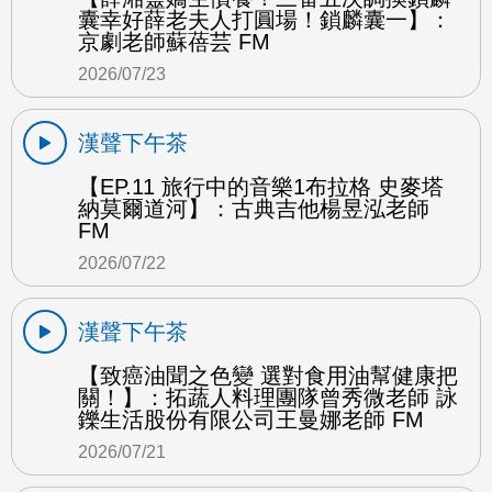
囊幸好薛老夫人打圓場！鎖麟囊一】：
京劇老師蘇蓓芸 FM
2026/07/23
漢聲下午茶
【EP.11 旅行中的音樂1布拉格 史麥塔
納莫爾道河】：古典吉他楊昱泓老師
FM
2026/07/22
漢聲下午茶
【致癌油聞之色變 選對食用油幫健康把
關！】：拓蔬人料理團隊曾秀微老師 詠
鑠生活股份有限公司王曼娜老師 FM
2026/07/21