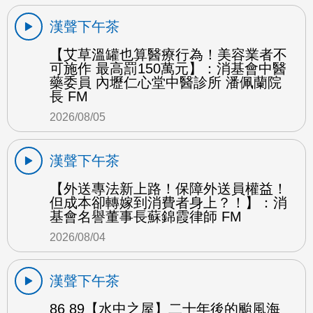
漢聲下午茶
【艾草溫罐也算醫療行為！美容業者不
可施作 最高罰150萬元】：消基會中醫
藥委員 內壢仁心堂中醫診所 潘佩蘭院
長 FM
2026/08/05
漢聲下午茶
【外送專法新上路！保障外送員權益！
但成本卻轉嫁到消費者身上？！】：消
基會名譽董事長蘇錦霞律師 FM
2026/08/04
漢聲下午茶
86 89【水中之屋】二十年後的颱風海