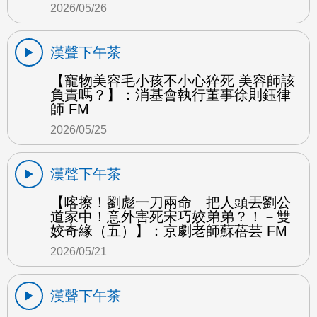
2026/05/26
漢聲下午茶
【寵物美容毛小孩不小心猝死 美容師該
負責嗎？】：消基會執行董事徐則鈺律
師 FM
2026/05/25
漢聲下午茶
【喀擦！劉彪一刀兩命 把人頭丟劉公
道家中！意外害死宋巧姣弟弟？！－雙
姣奇緣（五）】：京劇老師蘇蓓芸 FM
2026/05/21
漢聲下午茶