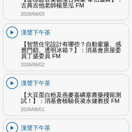
古典吉他老師楊昱泓 FM
2026/06/03
漢聲下午茶
【智慧住宅設計有哪些？自動窗簾、感
應門鎖、透明冰箱？】：消基會房屋委
員丁盛委員 FM
2026/06/02
漢聲下午茶
【大豆蛋白粉及燕麥嘉磷塞農藥殘留測
試！】：消基會檢驗長凌永健教授 FM
2026/06/01
漢聲下午茶