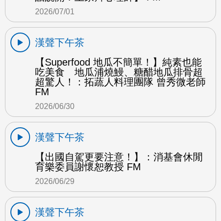
2026/07/01
漢聲下午茶
【Superfood 地瓜不簡單！】純素也能
吃美食 地瓜浦燒鰻、糖醋地瓜排骨超
超驚人！：拓蔬人料理團隊 曾秀微老師
FM
2026/06/30
漢聲下午茶
【出國自駕更要注意！】：消基會休閒
育樂委員謝懷恕教授 FM
2026/06/29
漢聲下午茶