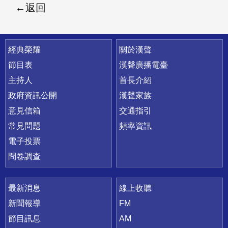
返回
快速連結
經典榮耀
關於漢聲
節目表
漢聲廣播電臺
主持人
首長介紹
政府資訊公開
漢聲家族
意見信箱
交通指引
常見問題
頻率資訊
電子投票
問卷調查
最新消息
線上收聽
新聞報導
FM
節目訊息
AM