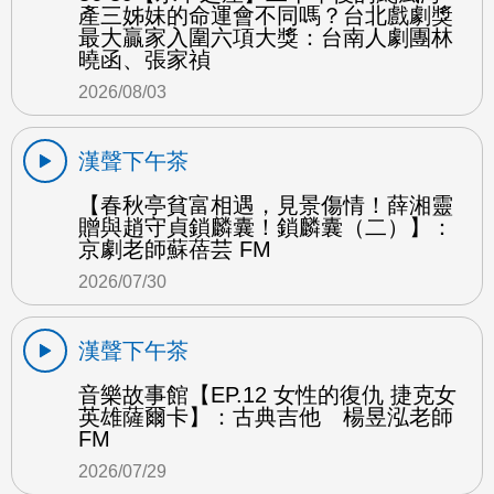
產三姊妹的命運會不同嗎？台北戲劇獎
最大贏家入圍六項大獎：台南人劇團林
曉函、張家禎
2026/08/03
漢聲下午茶
【春秋亭貧富相遇，見景傷情！薛湘靈
贈與趙守貞鎖麟囊！鎖麟囊（二）】：
京劇老師蘇蓓芸 FM
2026/07/30
漢聲下午茶
音樂故事館【EP.12 女性的復仇 捷克女
英雄薩爾卡】：古典吉他 楊昱泓老師
FM
2026/07/29