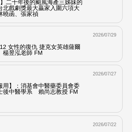
之屋】二十年後的颱風海產三姊妹的
台北戲劇獎最大贏家入圍六項大
林曉函、張家禎
2026/07/29
.12 女性的復仇 捷克女英雄薩爾
楊昱泓老師 FM
2026/07/27
服用】：消基會中醫藥委員會委
士後中醫學系 賴尚志教授 FM
2026/07/22