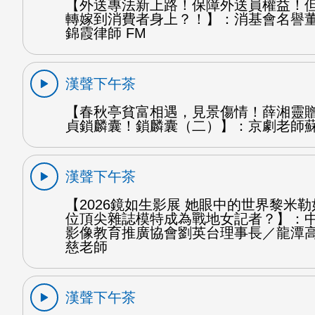
【外送專法新上路！保障外送員權益！
轉嫁到消費者身上？！】：消基會名譽
錦霞律師 FM
漢聲下午茶
【春秋亭貧富相遇，見景傷情！薛湘靈
貞鎖麟囊！鎖麟囊（二）】：京劇老師蘇
漢聲下午茶
【2026鏡如生影展 她眼中的世界黎米
位頂尖雜誌模特成為戰地女記者？】：
影像教育推廣協會劉英台理事長／龍潭
慈老師
漢聲下午茶