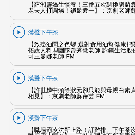
【薛湘靈嬌生慣養！三番五次調換鎖麟
老夫人打圓場！鎖麟囊一】：京劇老師蘇
漢聲下午茶
【致癌油聞之色變 選對食用油幫健康把
拓蔬人料理團隊曾秀微老師 詠鑠生活股
司王曼娜老師 FM
漢聲下午茶
【許世麟中頭等狀元卻只能與母親白素
相見】：京劇老師蘇蓓芸 FM
漢聲下午茶
【職場霸凌法新上路！訂雞排、下午茶