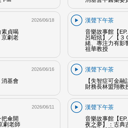
漢聲下午茶
2026/06/18
白素貞喝
音樂故事館【EP
：京劇老
呂昭炫】／【３
緒、專注力有影
祖華教授
漢聲下午茶
2026/06/16
：消基會
【失智症可金融
財務長林盟翔教授
漢聲下午茶
2026/06/11
一把傘開
音樂故事館【EP
京劇老師
夜之夢】：古典