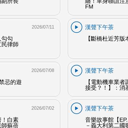
娟副所長
纏！單身聯誼注
FM
漢聲下午茶
2026/07/11
人勾勾
【斷橋杜近芳版
立民律師
漢聲下午茶
2026/07/08
是禁忌的遊
【電動機車業者
接受？！】：消
漢聲下午茶
2026/07/02
磨！白素
音樂故事館【EP
老師蘇蓓
－義大利第二國