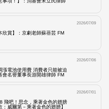
意事項！】：消基會宋立民律師
2026/07/09
本欣賞】：京劇老師蘇蓓芸 FM
2026/07/06
調漲電池使用費 消費者只能被迫
基會名譽董事長游開雄律師 FM
2026/07/01
.8 飛吧！思念，乘著金色的翅膀
歌：威爾第－乘著金色的翅膀】