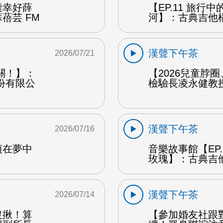
囊幸好薛
【EP.11 旅行
蓓芸 FM
河】：古典吉他楊
漢聲下午茶
2026/07/21
關！】：
【2026兒童脖
份有限公
檢驗長凌永健教授
漢聲下午茶
2026/07/16
貞在夢中
音樂故事館【EP
玫瑰】：古典吉他
漢聲下午茶
2026/07/14
沒揪！算
【參加婚友社跟