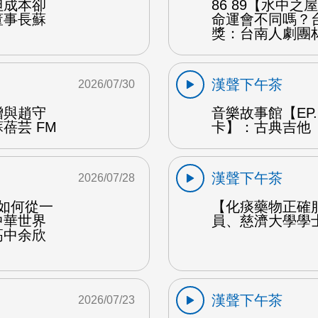
但成本卻
86 89【水中
董事長蘇
命運會不同嗎？
獎：台南人劇團
漢聲下午茶
2026/07/30
贈與趙守
音樂故事館【EP
蓓芸 FM
卡】：古典吉他 
漢聲下午茶
2026/07/28
勒如何從一
【化痰藥物正確
中華世界
員、慈濟大學學
高中余欣
漢聲下午茶
2026/07/23