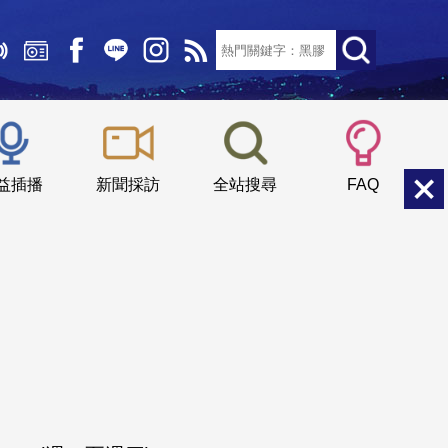
文字大小：
小
中
大
益插播
新聞採訪
全站搜尋
FAQ