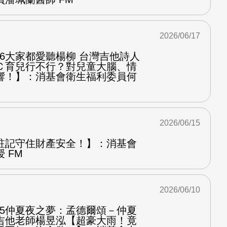
2026/06/17
.6大家都愛聽楊柳 台灣吉他詩人
Ｃ育兒行不行？對兒童大腦、情
響！】：消基會衛生福利委員何
2026/06/15
註記守住財產安全！】：消基會
 FM
2026/06/10
.5仲夏夜之夢：孟德爾頌－仲夏
吉他老師楊昱泓【超豪大雨！竟