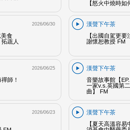
【怒火中燒時如
漢聲下午茶
2026/06/30
能吃美食
【出國自駕更要
：拓蔬人
謝懷恕教授 FM
漢聲下午茶
2026/06/25
海禪師！
音樂故事館【EP
一家v.s.英國
曲】 FM
漢聲下午茶
2026/06/23
【夏天高溫容易
 FM
消基會中醫藥委員