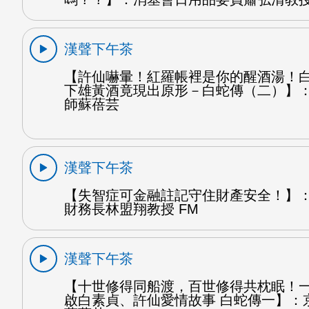
漢聲下午茶
【許仙嚇暈！紅羅帳裡是你的醒酒湯！
下雄黃酒竟現出原形－白蛇傳（二）】
師蘇蓓芸
漢聲下午茶
【失智症可金融註記守住財產安全！】
財務長林盟翔教授 FM
漢聲下午茶
【十世修得同船渡，百世修得共枕眠！
啟白素貞、許仙愛情故事 白蛇傳一】：