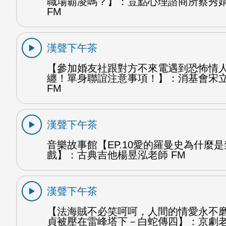
職場霸凌嗎？】：荳點心理諮商所蔡秀
FM
漢聲下午茶
【參加婚友社跟對方不來電遇到恐怖情
纏！單身聯誼注意事項！】：消基會宋
FM
漢聲下午茶
音樂故事館【EP.10愛的羅曼史為什麼
戲】：古典吉他楊昱泓老師 FM
漢聲下午茶
【法海賊不必笑呵呵，人間的情愛永不
貞被壓在雷峰塔下－白蛇傳四】：京劇