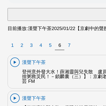
目前播放:
漢聲下午茶
2025/01/22
【京劇中的聲
1
2
3
4
5
6
7
漢聲下午茶
登州意外發大水！薛湘靈與兒失散 盧
捨粥救災民！－鎖麟囊（三）】：京劇
芸 FM
漢聲下午茶