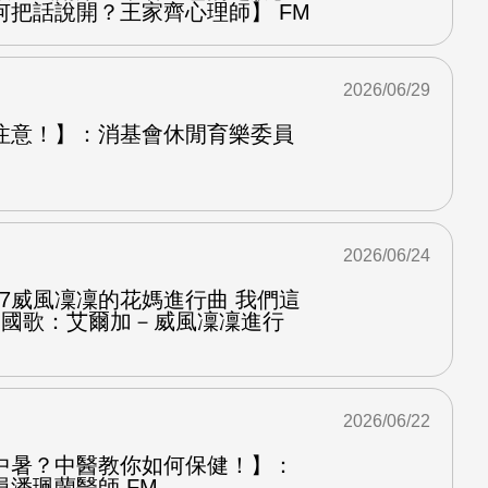
何把話說開？王家齊心理師】 FM
2026/06/29
注意！】：消基會休閒育樂委員
2026/06/24
.7威風凜凜的花媽進行曲 我們這
第二國歌：艾爾加－威風凜凜進行
2026/06/22
中暑？中醫教你如何保健！】：
潘珮蘭醫師 FM