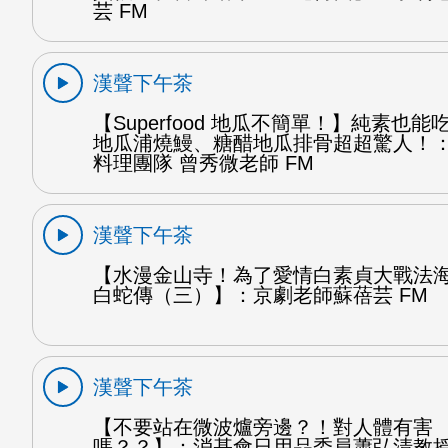
芸 FM
漢聲下午茶
【Superfood 地瓜不簡單！】純素也
地瓜浦燒鰻、糖醋地瓜排骨超超驚人！
料理團隊 曾秀微老師 FM
漢聲下午茶
【水漫金山寺！為了愛情白素貞大戰法
白蛇傳（三）】：京劇老師蘇蓓芸 FM
漢聲下午茶
【不要站在微波爐旁邊？！對人體有害
嗎？？】：消基會日用品委員蕭弘清教授