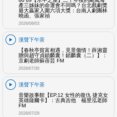
86 89【水中之屋】二十年後的颱風海
產三姊妹的命運會不同嗎？台北戲劇獎
最大贏家入圍六項大獎：台南人劇團林
曉函、張家禎
2026/08/03
漢聲下午茶
【春秋亭貧富相遇，見景傷情！薛湘靈
贈與趙守貞鎖麟囊！鎖麟囊（二）】：
京劇老師蘇蓓芸 FM
2026/07/30
漢聲下午茶
音樂故事館【EP.12 女性的復仇 捷克女
英雄薩爾卡】：古典吉他 楊昱泓老師
FM
2026/07/29