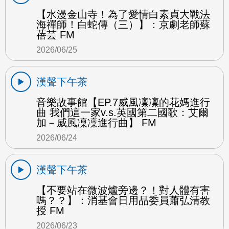
【水漫金山寺！為了愛情白素貞大戰法
海禪師！白蛇傳（三）】：京劇老師蘇
蓓芸 FM
2026/06/25
漢聲下午茶
音樂故事館【EP.7威風凜凜的花媽進行
曲 我們這一家v.s.英國第二國歌：艾爾
加－威風凜凜進行曲】 FM
2026/06/24
漢聲下午茶
【不要站在微波爐旁邊？！對人體有害
嗎？？】：消基會日用品委員蕭弘清教
授 FM
2026/06/23