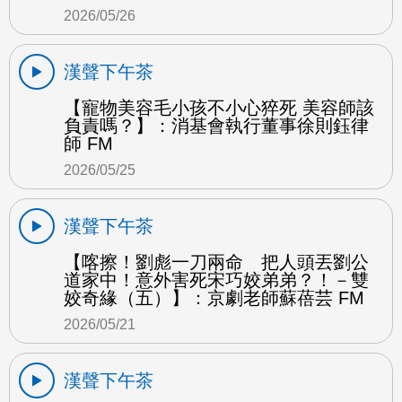
2026/05/26
漢聲下午茶
【寵物美容毛小孩不小心猝死 美容師該
負責嗎？】：消基會執行董事徐則鈺律
師 FM
2026/05/25
漢聲下午茶
【喀擦！劉彪一刀兩命 把人頭丟劉公
道家中！意外害死宋巧姣弟弟？！－雙
姣奇緣（五）】：京劇老師蘇蓓芸 FM
2026/05/21
漢聲下午茶