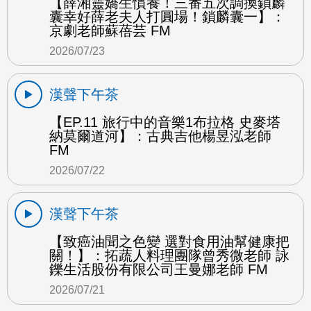
【薛湘靈嬌生慣養！三番五次調換鎖麟
囊幸好薛老夫人打圓場！鎖麟囊一】：
京劇老師蘇蓓芸 FM
2026/07/23
漢聲下午茶
【EP.11 旅行中的音樂1布拉格 史麥塔
納莫爾道河】：古典吉他楊昱泓老師
FM
2026/07/22
漢聲下午茶
【致癌油聞之色變 選對食用油幫健康把
關！】：拓蔬人料理團隊曾秀微老師 詠
鑠生活股份有限公司王曼娜老師 FM
2026/07/21