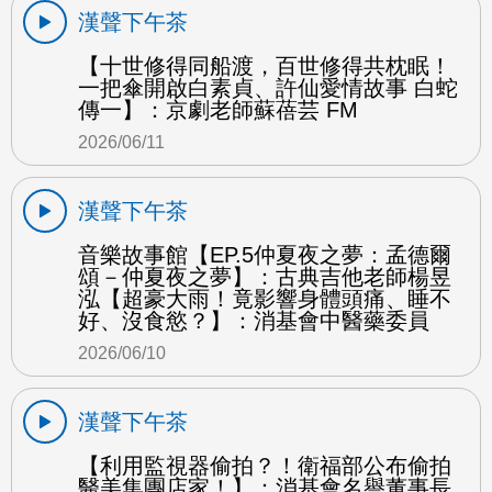
漢聲下午茶
【十世修得同船渡，百世修得共枕眠！
一把傘開啟白素貞、許仙愛情故事 白蛇
傳一】：京劇老師蘇蓓芸 FM
2026/06/11
漢聲下午茶
音樂故事館【EP.5仲夏夜之夢：孟德爾
頌－仲夏夜之夢】：古典吉他老師楊昱
泓【超豪大雨！竟影響身體頭痛、睡不
好、沒食慾？】：消基會中醫藥委員
2026/06/10
漢聲下午茶
【利用監視器偷拍？！衛福部公布偷拍
醫美集團店家！】：消基會名譽董事長