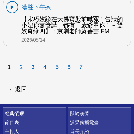
漢聲下午茶
【宋巧姣跪在大佛寶殿前喊冤！告狀的
小妞你盡管講！都有千歲爺罩你！－雙
姣奇緣四】：京劇老師蘇蓓芸 FM
2026/05/14
1
2
3
4
5
6
7
返回
快速連結
經典榮耀
關於漢聲
節目表
漢聲廣播電臺
主持人
首長介紹