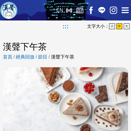
EN
:::
文字大小：
小
中
大
漢聲下午茶
首頁
/
經典回放
/
節目
/
漢聲下午茶