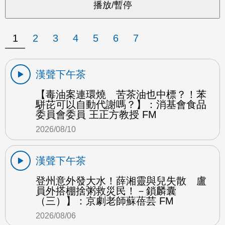
1
2
3
4
5
6
7
漢聲下午茶
【毒油案連環燒 苦茶油也中標？！苯
駢芘可以自動代謝嗎？】：消基會食品
委員會委員 王正方教授 FM
2026/08/10
漢聲下午茶
登州意外發大水！薛湘靈與兒失散 盧
員外搭棚捨粥救災民！－鎖麟囊
（三）】：京劇老師蘇蓓芸 FM
2026/08/06