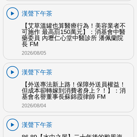
漢聲下午茶
【艾草溫罐也算醫療行為！美容業者不
可施作 最高罰150萬元】：消基會中醫
藥委員 內壢仁心堂中醫診所 潘佩蘭院
長 FM
2026/08/05
漢聲下午茶
【外送專法新上路！保障外送員權益！
但成本卻轉嫁到消費者身上？！】：消
基會名譽董事長蘇錦霞律師 FM
2026/08/04
漢聲下午茶