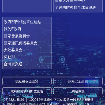
國軍人才招募中心
全民國防教育全球資訊網
政府部門相關單位連結
我的E政府
國家發展委員會
國家通訊傳播委員會
大陸委員會
勞動部
台灣就業通
隱私權保護政策
網站安全政策
政府網站資料開放宣告
網站導覽
(02)2321-5191
│
100012臺北市中正區信義路一段3號五樓B棟
管理單位：漢聲電臺資訊部門
更新時間：2026/08/10 01:19