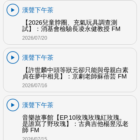
漢聲下午茶
【2026兒童脖圈、充氣玩具調查測
試】：消基會檢驗長凌永健教授 FM
2026/07/20
漢聲下午茶
【許世麟中頭等狀元卻只能與母親白素
貞在夢中相見】：京劇老師蘇蓓芸 FM
2026/07/16
漢聲下午茶
音樂故事館【EP.10玫瑰玫瑰紅玫瑰。
是誰寫了野玫瑰】：古典吉他楊昱泓老
師 FM
2026/07/15