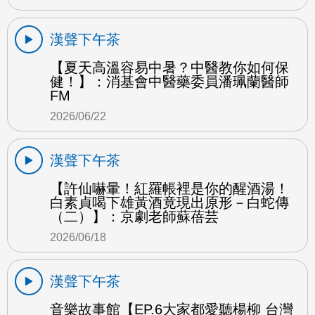
漢聲下午茶
【夏天高溫容易中暑？中醫教你如何保
健！】：消基會中醫藥委員潘珮蘭醫師
FM
2026/06/22
漢聲下午茶
【許仙嚇暈！紅羅帳裡是你的醒酒湯！
白素貞喝下雄黃酒竟現出原形－白蛇傳
（二）】：京劇老師蘇蓓芸
2026/06/18
漢聲下午茶
音樂故事館【EP.6大家都愛聽楊柳 台灣