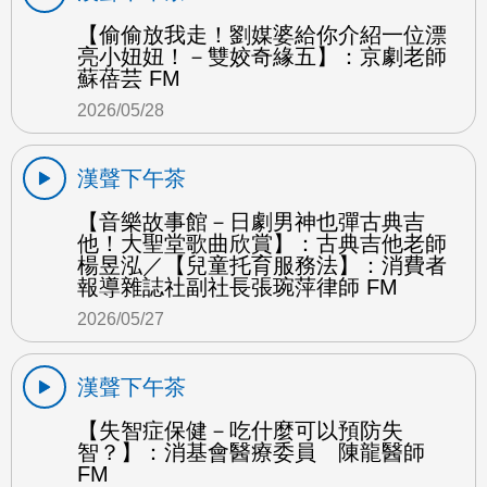
【偷偷放我走！劉媒婆給你介紹一位漂
亮小妞妞！－雙姣奇緣五】：京劇老師
蘇蓓芸 FM
2026/05/28
漢聲下午茶
【音樂故事館－日劇男神也彈古典吉
他！大聖堂歌曲欣賞】：古典吉他老師
楊昱泓／【兒童托育服務法】：消費者
報導雜誌社副社長張琬萍律師 FM
2026/05/27
漢聲下午茶
【失智症保健－吃什麼可以預防失
智？】：消基會醫療委員 陳龍醫師
FM