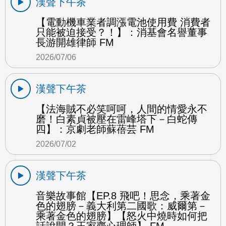
漢聲下午茶
【電動機車業者調漲電池使用費 消費者
只能被迫接受？！】：消基會名譽董事
長游開雄律師 FM
2026/07/06
漢聲下午茶
【法海賊不必笑呵呵，人間的情愛永不
磨！白素貞被壓在雷峰塔下－白蛇傳
四】：京劇老師蘇蓓芸 FM
2026/07/02
漢聲下午茶
音樂故事館【EP.8 飛吧！思念，乘著金
色的翅膀－義大利第二國歌：威爾第－
乘著金色的翅膀】【怒火中燒時如何把