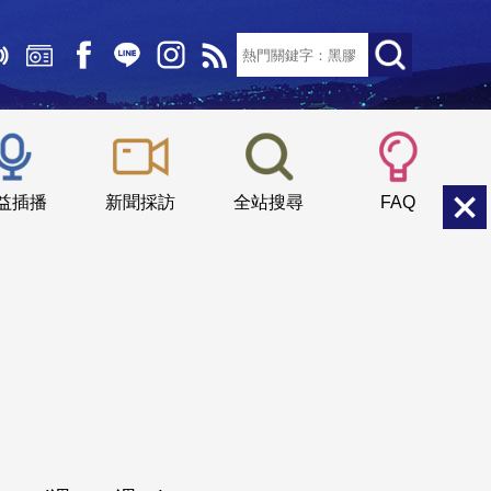
文字大小：
小
中
大
益插播
新聞採訪
全站搜尋
FAQ