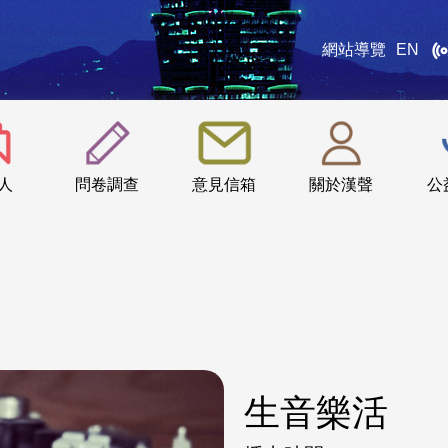
網站導覽
EN
:::
人
問卷調查
意見信箱
關於漢聲
公
生音樂活