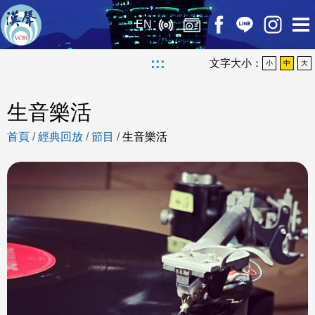
EN
:::
文字大小：
小
中
大
生音樂活
首頁
/
經典回放
/
節目
/
生音樂活