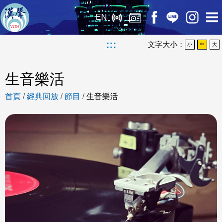
EN
:::
文字大小：
小
中
大
生音樂活
首頁
/
經典回放
/
節目
/
生音樂活