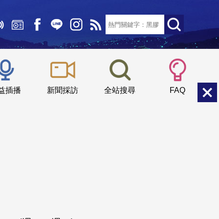
文字大小：
小
中
大
益插播
新聞採訪
全站搜尋
FAQ