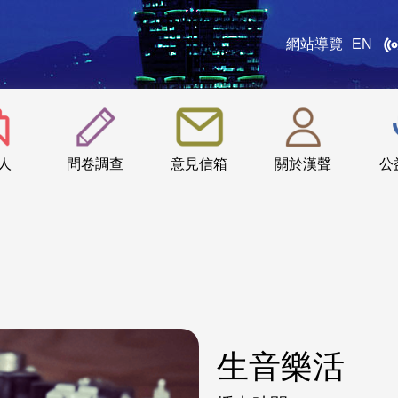
網站導覽
EN
:::
人
問卷調查
意見信箱
關於漢聲
公
生音樂活