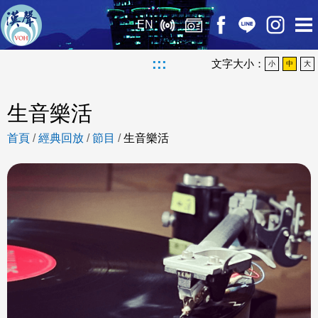
EN
:::
文字大小：
小
中
大
生音樂活
首頁
/
經典回放
/
節目
/
生音樂活