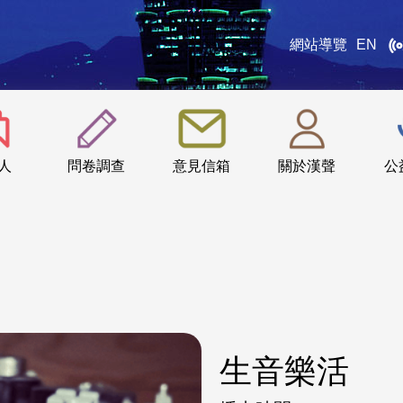
網站導覽
EN
:::
人
問卷調查
意見信箱
關於漢聲
公
生音樂活