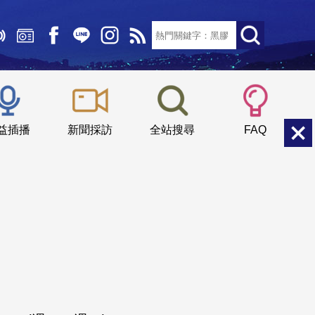
文字大小：
小
中
大
益插播
新聞採訪
全站搜尋
FAQ