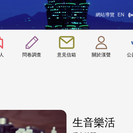
網站導覽
EN
:::
人
問卷調查
意見信箱
關於漢聲
公
生音樂活