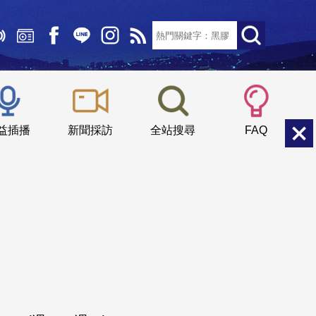
文字大小：
小
中
大
益插播
新聞採訪
全站搜尋
FAQ