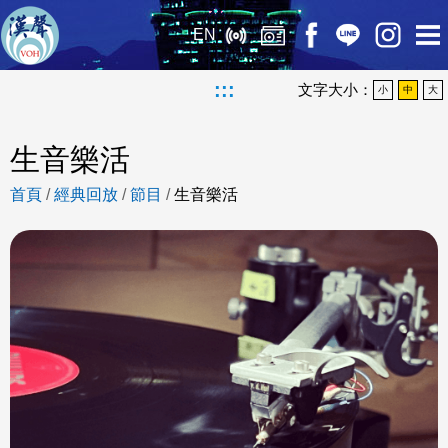
EN
:::
文字大小：
小
中
大
生音樂活
首頁
/
經典回放
/
節目
/
生音樂活